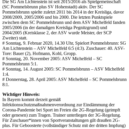
Die SG Am Lichtenstein ist seit 2015/2016 als Spielgemeinschaft
(SC Pommelsbrunn plus SV Hohenstadt) aktiv. Der SC
Pommelsbrunn spielte zuletzt 2011 bis 2014 in der Kreisliga, davor
2008/2009, 2005/2006 und bis 2000. Die letzten Punktspiele
zwischen dem SC Pommelsbrunn und dem ASV Michelfeld fanden
2005/2006 (in der damaligen Kreisliga Pegnitzgrund) und
2004/2005 (Kreisklasse 2, der ASV wurde Meister, der SCP
Zweiter) statt.
# Sonntag, 9. Februar 2020, 14.30 Uhr, Spielort Pommelsbrunn: SG
Am Lichtenstein – ASV Michelfeld 6:5 (4:3). Zuschauer: 40. ASV-
Tore: Bauer (2), Hofmann, Kohl, Gropp.
# Sonntag, 20. November 2005: ASV Michelfeld – SC
Pommelsbrunn 5:1.
# Sonntag, 14. August 2005: SC Pommelsbrunn – ASV Michelfeld
1:4.
# Donnerstag, 28. April 2005: ASV Michelfeld – SC Pommelsbrunn
8:1.
Wichtiger Hinweis:
In Bayern kommt derzeit gemäß
Infektionsschutzmaßnahmenverordnung zur Eindämmung der
Corona-Pandemie bei Sport im Freien die 2G-Regelung (geimpft
oder genesen) zum Tragen. Trainer unterliegen der 3G-Regelung.
Für Zuschauer*innen von Sportveranstaltungen gilt draußen 2G-
plus. Für Geboosterte (vollständiger Schutz mit der dritten Impfung)