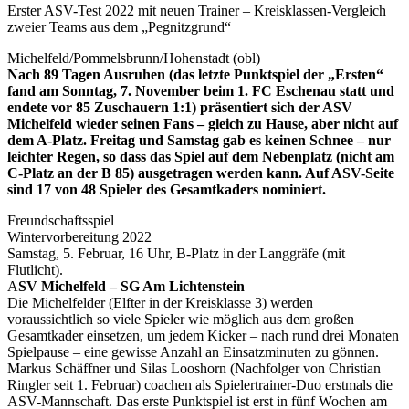
Erster ASV-Test 2022 mit neuen Trainer – Kreisklassen-Vergleich
zweier Teams aus dem „Pegnitzgrund“
Michelfeld/Pommelsbrunn/Hohenstadt (obl)
Nach 89 Tagen Ausruhen (das letzte Punktspiel der „Ersten“
fand am Sonntag, 7. November beim 1. FC Eschenau statt und
endete vor 85 Zuschauern 1:1) präsentiert sich der ASV
Michelfeld wieder seinen Fans – gleich zu Hause, aber nicht auf
dem A-Platz. Freitag und Samstag gab es keinen Schnee – nur
leichter Regen, so dass das Spiel auf dem Nebenplatz (nicht am
C-Platz an der B 85) ausgetragen werden kann. Auf ASV-Seite
sind 17 von 48 Spieler des Gesamtkaders nominiert.
Freundschaftsspiel
Wintervorbereitung 2022
Samstag, 5. Februar, 16 Uhr, B-Platz in der Langgräfe (mit
Flutlicht).
A
SV Michelfeld – SG Am Lichtenstein
Die Michelfelder (Elfter in der Kreisklasse 3) werden
voraussichtlich so viele Spieler wie möglich aus dem großen
Gesamtkader einsetzen, um jedem Kicker – nach rund drei Monaten
Spielpause – eine gewisse Anzahl an Einsatzminuten zu gönnen.
Markus Schäffner und Silas Looshorn (Nachfolger von Christian
Ringler seit 1. Februar) coachen als Spielertrainer-Duo erstmals die
ASV-Mannschaft. Das erste Punktspiel ist erst in fünf Wochen am