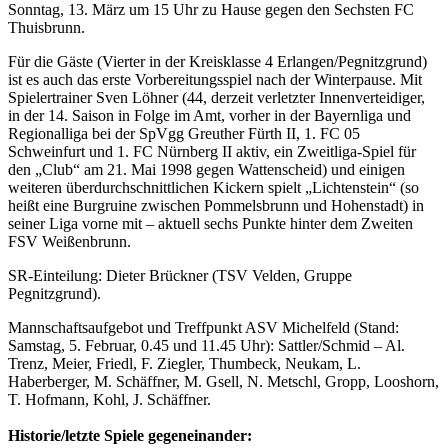
Sonntag, 13. März um 15 Uhr zu Hause gegen den Sechsten FC
Thuisbrunn.
Für die Gäste (Vierter in der Kreisklasse 4 Erlangen/Pegnitzgrund)
ist es auch das erste Vorbereitungsspiel nach der Winterpause. Mit
Spielertrainer Sven Löhner (44, derzeit verletzter Innenverteidiger,
in der 14. Saison in Folge im Amt, vorher in der Bayernliga und
Regionalliga bei der SpVgg Greuther Fürth II, 1. FC 05
Schweinfurt und 1. FC Nürnberg II aktiv, ein Zweitliga-Spiel für
den „Club“ am 21. Mai 1998 gegen Wattenscheid) und einigen
weiteren überdurchschnittlichen Kickern spielt „Lichtenstein“ (so
heißt eine Burgruine zwischen Pommelsbrunn und Hohenstadt) in
seiner Liga vorne mit – aktuell sechs Punkte hinter dem Zweiten
FSV Weißenbrunn.
SR-Einteilung: Dieter Brückner (TSV Velden, Gruppe
Pegnitzgrund).
Mannschaftsaufgebot und Treffpunkt ASV Michelfeld (Stand:
Samstag, 5. Februar, 0.45 und 11.45 Uhr): Sattler/Schmid – Al.
Trenz, Meier, Friedl, F. Ziegler, Thumbeck, Neukam, L.
Haberberger, M. Schäffner, M. Gsell, N. Metschl, Gropp, Looshorn,
T. Hofmann, Kohl, J. Schäffner.
Historie/letzte Spiele gegeneinander: