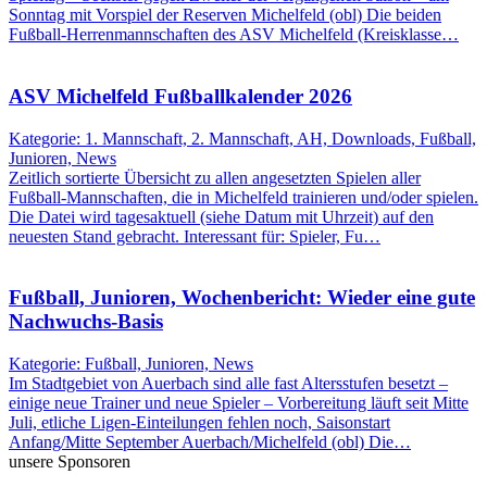
Sonntag mit Vorspiel der Reserven Michelfeld (obl) Die beiden
Fußball-Herrenmannschaften des ASV Michelfeld (Kreisklasse…
ASV Michelfeld Fußballkalender 2026
Kategorie: 1. Mannschaft, 2. Mannschaft, AH, Downloads, Fußball,
Junioren, News
Zeitlich sortierte Übersicht zu allen angesetzten Spielen aller
Fußball-Mannschaften, die in Michelfeld trainieren und/oder spielen.
Die Datei wird tagesaktuell (siehe Datum mit Uhrzeit) auf den
neuesten Stand gebracht. Interessant für: Spieler, Fu…
Fußball, Junioren, Wochenbericht: Wieder eine gute
Nachwuchs-Basis
Kategorie: Fußball, Junioren, News
Im Stadtgebiet von Auerbach sind alle fast Altersstufen besetzt –
einige neue Trainer und neue Spieler – Vorbereitung läuft seit Mitte
Juli, etliche Ligen-Einteilungen fehlen noch, Saisonstart
Anfang/Mitte September Auerbach/Michelfeld (obl) Die…
unsere Sponsoren