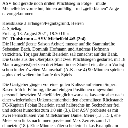
ASV holt gerade noch dritten Pflichtsieg in Folge – müde
Michelfelder vorne hui, hinten anfällig – mit „gelb-blauen“ Auge
davongekommen
Kreisklasse 3 Erlangen/Pegnitzgrund, Herren
4. Spieltag
Freitag, 13. August 2021, 18.30 Uhr:
FC Thuisbrunn – ASV Michelfeld 4:5 (2:4)
Die Heimelf (letzte Saison Achter) musste auf die Stammkräfte
Sebastian Bach, Dominik Hofmann und Andreas Hofmann
verzichten, Torjäger Jannik Beierlein saß zunächst auf der Bank.
Die Gäste aus der Oberpfalz (mit zwei Pflichtsiegen gestartet, mit 18
Mann angereist) setzten drei Mann in der Startelf ein, die am Vortag
schon in der Zweiten Mannschaft (A-Klasse 4) 90 Minuten spielten
– plus drei weitere im Laufe des Spiels.
Die Gastgeber gingen vor einer guten Kulisse auf einem Super-
Rasen früh in Führung, die auf einigen Positionen ungewohnt
personell besetzten Michelfelder glich zwar aus, kassierte aber nach
einer wiederholten Unkonzentriertheit den abermaligen Rückstand:
FC-Kapitän Fabian Beierlein stand halbrechts im Sechzehner frei
und schoss humorlos zum 1:0 ein (3.). Der ASV probierte es mit
zwei Fernschüssen von Mittelstürmer Daniel Meier (13., 15.), ehe
Meier von links nach innen passte und Max Zerreis zum 1:1
einnetzte (18.). Eine Minute später scheiterte Lukas Knappik am