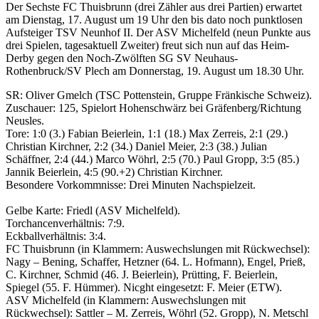
Der Sechste FC Thuisbrunn (drei Zähler aus drei Partien) erwartet
am Dienstag, 17. August um 19 Uhr den bis dato noch punktlosen
Aufsteiger TSV Neunhof II. Der ASV Michelfeld (neun Punkte aus
drei Spielen, tagesaktuell Zweiter) freut sich nun auf das Heim-
Derby gegen den Noch-Zwölften SG SV Neuhaus-
Rothenbruck/SV Plech am Donnerstag, 19. August um 18.30 Uhr.
SR: Oliver Gmelch (TSC Pottenstein, Gruppe Fränkische Schweiz).
Zuschauer: 125, Spielort Hohenschwärz bei Gräfenberg/Richtung
Neusles.
Tore: 1:0 (3.) Fabian Beierlein, 1:1 (18.) Max Zerreis, 2:1 (29.)
Christian Kirchner, 2:2 (34.) Daniel Meier, 2:3 (38.) Julian
Schäffner, 2:4 (44.) Marco Wöhrl, 2:5 (70.) Paul Gropp, 3:5 (85.)
Jannik Beierlein, 4:5 (90.+2) Christian Kirchner.
Besondere Vorkommnisse: Drei Minuten Nachspielzeit.
Gelbe Karte: Friedl (ASV Michelfeld).
Torchancenverhältnis: 7:9.
Eckballverhältnis: 3:4.
FC Thuisbrunn (in Klammern: Auswechslungen mit Rückwechsel):
Nagy – Bening, Schaffer, Hetzner (64. L. Hofmann), Engel, Prieß,
C. Kirchner, Schmid (46. J. Beierlein), Prütting, F. Beierlein,
Spiegel (55. F. Hümmer). Nicght eingesetzt: F. Meier (ETW).
ASV Michelfeld (in Klammern: Auswechslungen mit
Rückwechsel): Sattler – M. Zerreis, Wöhrl (52. Gropp), N. Metschl