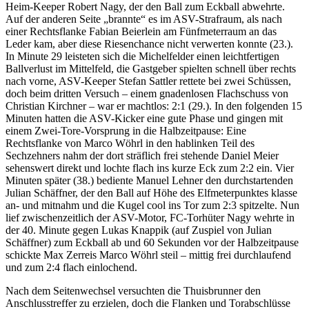
Heim-Keeper Robert Nagy, der den Ball zum Eckball abwehrte.
Auf der anderen Seite „brannte“ es im ASV-Strafraum, als nach
einer Rechtsflanke Fabian Beierlein am Fünfmeterraum an das
Leder kam, aber diese Riesenchance nicht verwerten konnte (23.).
In Minute 29 leisteten sich die Michelfelder einen leichtfertigen
Ballverlust im Mittelfeld, die Gastgeber spielten schnell über rechts
nach vorne, ASV-Keeper Stefan Sattler rettete bei zwei Schüssen,
doch beim dritten Versuch – einem gnadenlosen Flachschuss von
Christian Kirchner – war er machtlos: 2:1 (29.). In den folgenden 15
Minuten hatten die ASV-Kicker eine gute Phase und gingen mit
einem Zwei-Tore-Vorsprung in die Halbzeitpause: Eine
Rechtsflanke von Marco Wöhrl in den hablinken Teil des
Sechzehners nahm der dort sträflich frei stehende Daniel Meier
sehenswert direkt und lochte flach ins kurze Eck zum 2:2 ein. Vier
Minuten später (38.) bediente Manuel Lehner den durchstartenden
Julian Schäffner, der den Ball auf Höhe des Elfmeterpunktes klasse
an- und mitnahm und die Kugel cool ins Tor zum 2:3 spitzelte. Nun
lief zwischenzeitlich der ASV-Motor, FC-Torhüter Nagy wehrte in
der 40. Minute gegen Lukas Knappik (auf Zuspiel von Julian
Schäffner) zum Eckball ab und 60 Sekunden vor der Halbzeitpause
schickte Max Zerreis Marco Wöhrl steil – mittig frei durchlaufend
und zum 2:4 flach einlochend.
Nach dem Seitenwechsel versuchten die Thuisbrunner den
Anschlusstreffer zu erzielen, doch die Flanken und Torabschlüsse