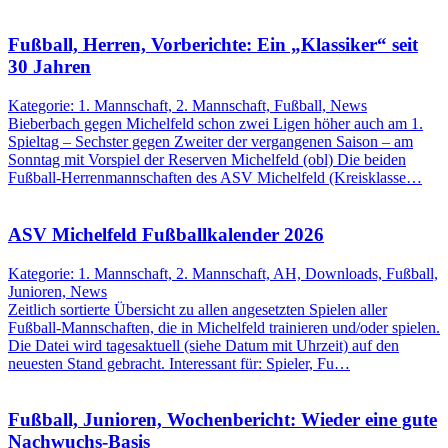
Fußball, Herren, Vorberichte: Ein „Klassiker“ seit
30 Jahren
Kategorie: 1. Mannschaft, 2. Mannschaft, Fußball, News
Bieberbach gegen Michelfeld schon zwei Ligen höher auch am 1.
Spieltag – Sechster gegen Zweiter der vergangenen Saison – am
Sonntag mit Vorspiel der Reserven Michelfeld (obl) Die beiden
Fußball-Herrenmannschaften des ASV Michelfeld (Kreisklasse…
ASV Michelfeld Fußballkalender 2026
Kategorie: 1. Mannschaft, 2. Mannschaft, AH, Downloads, Fußball,
Junioren, News
Zeitlich sortierte Übersicht zu allen angesetzten Spielen aller
Fußball-Mannschaften, die in Michelfeld trainieren und/oder spielen.
Die Datei wird tagesaktuell (siehe Datum mit Uhrzeit) auf den
neuesten Stand gebracht. Interessant für: Spieler, Fu…
Fußball, Junioren, Wochenbericht: Wieder eine gute
Nachwuchs-Basis