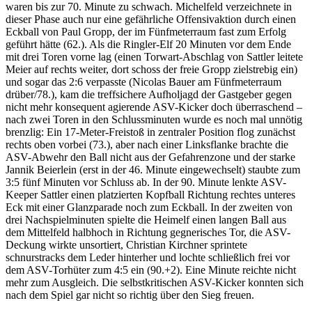
waren bis zur 70. Minute zu schwach. Michelfeld verzeichnete in
dieser Phase auch nur eine gefährliche Offensivaktion durch einen
Eckball von Paul Gropp, der im Fünfmeterraum fast zum Erfolg
geführt hätte (62.). Als die Ringler-Elf 20 Minuten vor dem Ende
mit drei Toren vorne lag (einen Torwart-Abschlag von Sattler leitete
Meier auf rechts weiter, dort schoss der freie Gropp zielstrebig ein)
und sogar das 2:6 verpasste (Nicolas Bauer am Fünfmeterraum
drüber/78.), kam die treffsichere Aufholjagd der Gastgeber gegen
nicht mehr konsequent agierende ASV-Kicker doch überraschend –
nach zwei Toren in den Schlussminuten wurde es noch mal unnötig
brenzlig: Ein 17-Meter-Freistoß in zentraler Position flog zunächst
rechts oben vorbei (73.), aber nach einer Linksflanke brachte die
ASV-Abwehr den Ball nicht aus der Gefahrenzone und der starke
Jannik Beierlein (erst in der 46. Minute eingewechselt) staubte zum
3:5 fünf Minuten vor Schluss ab. In der 90. Minute lenkte ASV-
Keeper Sattler einen platzierten Kopfball Richtung rechtes unteres
Eck mit einer Glanzparade noch zum Eckball. In der zweiten von
drei Nachspielminuten spielte die Heimelf einen langen Ball aus
dem Mittelfeld halbhoch in Richtung gegnerisches Tor, die ASV-
Deckung wirkte unsortiert, Christian Kirchner sprintete
schnurstracks dem Leder hinterher und lochte schließlich frei vor
dem ASV-Torhüter zum 4:5 ein (90.+2). Eine Minute reichte nicht
mehr zum Ausgleich. Die selbstkritischen ASV-Kicker konnten sich
nach dem Spiel gar nicht so richtig über den Sieg freuen.