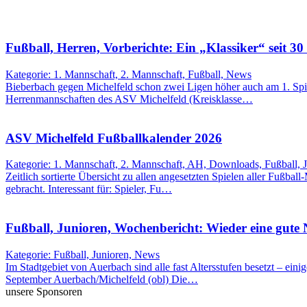
Fußball, Herren, Vorberichte: Ein „Klassiker“ seit 30
Kategorie: 1. Mannschaft, 2. Mannschaft, Fußball, News
Bieberbach gegen Michelfeld schon zwei Ligen höher auch am 1. Spie
Herrenmannschaften des ASV Michelfeld (Kreisklasse…
ASV Michelfeld Fußballkalender 2026
Kategorie: 1. Mannschaft, 2. Mannschaft, AH, Downloads, Fußball, 
Zeitlich sortierte Übersicht zu allen angesetzten Spielen aller Fußbal
gebracht. Interessant für: Spieler, Fu…
Fußball, Junioren, Wochenbericht: Wieder eine gute
Kategorie: Fußball, Junioren, News
Im Stadtgebiet von Auerbach sind alle fast Altersstufen besetzt – eini
September Auerbach/Michelfeld (obl) Die…
unsere Sponsoren