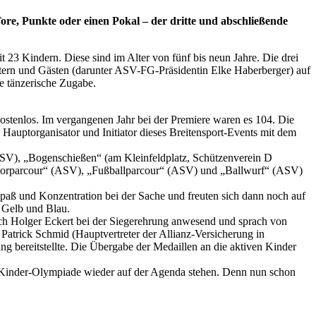
re, Punkte oder einen Pokal – der dritte und abschließende
23 Kindern. Diese sind im Alter von fünf bis neun Jahre. Die drei
ltern und Gästen (darunter ASV-FG-Präsidentin Elke Haberberger) auf
ne tänzerische Zugabe.
ostenlos. Im vergangenen Jahr bei der Premiere waren es 104. Die
auptorganisator und Initiator dieses Breitensport-Events mit dem
ASV), „Bogenschießen“ (am Kleinfeldplatz, Schützenverein D
rriorparcour“ (ASV), „Fußballparcour“ (ASV) und „Ballwurf“ (ASV)
paß und Konzentration bei der Sache und freuten sich dann noch auf
 Gelb und Blau.
bach Holger Eckert bei der Siegerehrung anwesend und sprach von
 Patrick Schmid (Hauptvertreter der Allianz-Versicherung in
 bereitstellte. Die Übergabe der Medaillen an die aktiven Kinder
 Kinder-Olympiade wieder auf der Agenda stehen. Denn nun schon