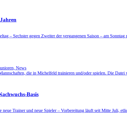
 Jahren
ltag – Sechster gegen Zweiter der vergangenen Saison – am Sonntag mi
Junioren, News
l-Mannschaften, die in Michelfeld trainieren und/oder spielen. Die Date
 Nachwuchs-Basis
ge neue Trainer und neue Spieler – Vorbereitung läuft seit Mitte Juli, e