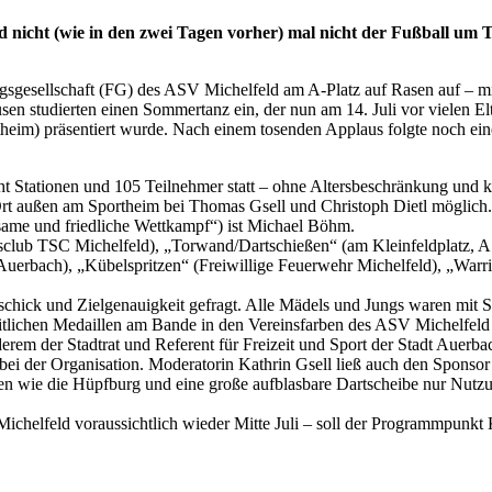
icht (wie in den zwei Tagen vorher) mal nicht der Fußball um To
gesellschaft (FG) des ASV Michelfeld am A-Platz auf Rasen auf – mit 
n studierten einen Sommertanz ein, der nun am 14. Juli vor vielen E
rtheim) präsentiert wurde. Nach einem tosenden Applaus folgte noch ei
t Stationen und 105 Teilnehmer statt – ohne Altersbeschränkung und k
t außen am Sportheim bei Thomas Gsell und Christoph Dietl möglich. H
same und friedliche Wettkampf“) ist Michael Böhm.
isclub TSC Michelfeld), „Torwand/Dartschießen“ (am Kleinfeldplatz, 
 Auerbach), „Kübelspritzen“ (Freiwillige Feuerwehr Michelfeld), „Wa
hick und Zielgenauigkeit gefragt. Alle Mädels und Jungs waren mit S
eitlichen Medaillen am Bande in den Vereinsfarben des ASV Michelfeld
erem der Stadtrat und Referent für Freizeit und Sport der Stadt Auer
bei der Organisation. Moderatorin Kathrin Gsell ließ auch den Sponsor
wie die Hüpfburg und eine große aufblasbare Dartscheibe nur Nutzung
chelfeld voraussichtlich wieder Mitte Juli – soll der Programmpunkt