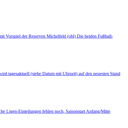
t Vorspiel der Reserven Michelfeld (obl) Die beiden Fußball-
i wird tagesaktuell (siehe Datum mit Uhrzeit) auf den neuesten Stand
tliche Ligen-Einteilungen fehlen noch, Saisonstart Anfang/Mitte