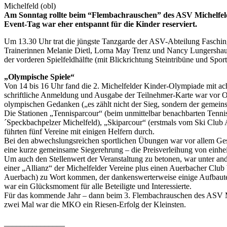
Michelfeld (obl)
Am Sonntag rollte beim “Flembachrauschen” des ASV Michelfeld n
Event-Tag war eher entspannt für die Kinder reserviert.
Um 13.30 Uhr trat die jüngste Tanzgarde der ASV-Abteilung Faschings
Trainerinnen Melanie Dietl, Lorna May Trenz und Nancy Lungershause
der vorderen Spielfeldhälfte (mit Blickrichtung Steintribüne und Spo
„Olympische Spiele“
Von 14 bis 16 Uhr fand die 2. Michelfelder Kinder-Olympiade mit ach
schriftliche Anmeldung und Ausgabe der Teilnehmer-Karte war vor Or
olympischen Gedanken („es zählt nicht der Sieg, sondern der gemein
Die Stationen „Tennisparcour“ (beim unmittelbar benachbarten Tenn
´Speckbachpelzer Michelfeld), „Skiparcour“ (erstmals vom Ski Club
führten fünf Vereine mit einigen Helfern durch.
Bei den abwechslungsreichen sportlichen Übungen war vor allem Gesc
eine kurze gemeinsame Siegerehrung – die Preisverleihung von einh
Um auch den Stellenwert der Veranstaltung zu betonen, war unter and
einer „Allianz“ der Michelfelder Vereine plus einen Auerbacher Club 
Auerbach) zu Wort kommen, der dankenswerterweise einige Aufbauten 
war ein Glücksmoment für alle Beteiligte und Interessierte.
Für das kommende Jahr – dann beim 3. Flembachrauschen des ASV Mi
zwei Mal war die MKO ein Riesen-Erfolg der Kleinsten.
_______________