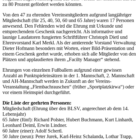
zu 80 Prozent gefördert werden könnten.
Von den 47 zu ehrenden Vereinsmitgliedern aufgrund langjähriger
Mitgliedschaft (für 25, 40, 50, 60 und 65 Jahre) waren 17 Personen
anwesend. Den Fehlenden wird die Ehrung mit Urkunde und
entsprechendem Geschenk nachgereicht. Als informative und
launige Laudatoren fungierten Schriftführer Christoph Dietl und
Ehrenvorstand Karl Merkl. Als der amtierende Vorstand Verwaltung
Dieter Hofmann besonders mit Worten, einer Bild-Präsentation und
einem Geschenk geehrt wurde, erhoben sich alle Mitglieder von den
Plätzen und applaudierten ihrem „Facilty Manager“ stehend.
Ehrungen von einzelnen Fußballern aufgrund einer gewissen
Anzahl an Punktspieleinsätzen in der 1. Mannschaft, 2. Mannschaft
und AH-Mannschaft werden in Zukunft an der Vereins-
Veranstaltung „Flembachrauschen“ (früher „Sportplatzkirwa“) oder
vor einem Heimspiel durchgeführt.
Die Liste der geehrten Personen:
Mitgliedschaft (Ehrung über den BLSV, angerechnet ab dem 14.
Lebensjahr)
65 Jahre (fünf): Richard Polster, Hubert Buchmann, Kurt Linhardt,
Leonhard Deiml, Erwin Lindner.
60 Jahre (einer): Adolf Schertl.
50 Jahre (neun): Peter Jurek, Karl-Heinz Schalanda, Lothar Trapp,