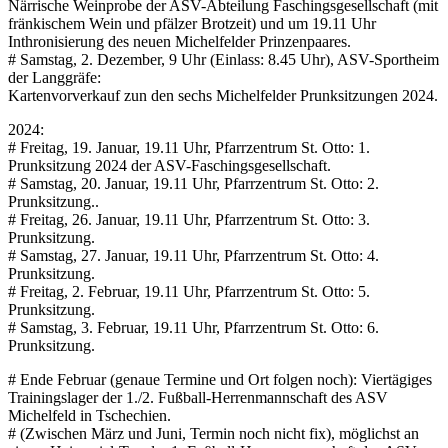
Närrische Weinprobe der ASV-Abteilung Faschingsgesellschaft (mit
fränkischem Wein und pfälzer Brotzeit) und um 19.11 Uhr
Inthronisierung des neuen Michelfelder Prinzenpaares.
# Samstag, 2. Dezember, 9 Uhr (Einlass: 8.45 Uhr), ASV-Sportheim
der Langgräfe:
Kartenvorverkauf zun den sechs Michelfelder Prunksitzungen 2024.
2024:
# Freitag, 19. Januar, 19.11 Uhr, Pfarrzentrum St. Otto: 1.
Prunksitzung 2024 der ASV-Faschingsgesellschaft.
# Samstag, 20. Januar, 19.11 Uhr, Pfarrzentrum St. Otto: 2.
Prunksitzung..
# Freitag, 26. Januar, 19.11 Uhr, Pfarrzentrum St. Otto: 3.
Prunksitzung.
# Samstag, 27. Januar, 19.11 Uhr, Pfarrzentrum St. Otto: 4.
Prunksitzung.
# Freitag, 2. Februar, 19.11 Uhr, Pfarrzentrum St. Otto: 5.
Prunksitzung.
# Samstag, 3. Februar, 19.11 Uhr, Pfarrzentrum St. Otto: 6.
Prunksitzung.
# Ende Februar (genaue Termine und Ort folgen noch): Viertägiges
Trainingslager der 1./2. Fußball-Herrenmannschaft des ASV
Michelfeld in Tschechien.
# (Zwischen März und Juni, Termin noch nicht fix), möglichst an