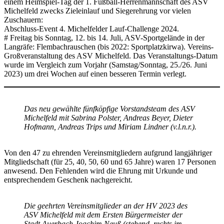
einem Heimspiel-Tag der 1. Fußball-Herrenmannschaft des ASV
Michelfeld zwecks Zieleinlauf und Siegerehrung vor vielen
Zuschauern:
Abschluss-Event 4. Michelfelder Lauf-Challenge 2024.
# Freitag bis Sonntag, 12. bis 14. Juli, ASV-Sportgelände in der
Langräfe: Flembachrauschen (bis 2022: Sportplatzkirwa). Vereins-
Großveranstaltung des ASV Michelfeld. Das Veranstaltungs-Datum
wurde im Vergleich zum Vorjahr (Samstag/Sonntag, 25./26. Juni
2023) um drei Wochen auf einen besseren Termin verlegt.
Das neu gewählte fünfköpfige Vorstandsteam des ASV
Michelfeld mit Sabrina Polster, Andreas Beyer, Dieter
Hofmann, Andreas Trips und Miriam Lindner (v.l.n.r.).
Von den 47 zu ehrenden Vereinsmitgliedern aufgrund langjähriger
Mitgliedschaft (für 25, 40, 50, 60 und 65 Jahre) waren 17 Personen
anwesend. Den Fehlenden wird die Ehrung mit Urkunde und
entsprechendem Geschenk nachgereicht.
Die geehrten Vereinsmitglieder an der HV 2023 des
ASV Michelfeld mit dem Ersten Bürgermeister der
Stadt Auerbach Joachim Neuß (stehend, rechts im