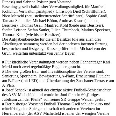
Fitness) und Sabrina Polster (neu Vorstand
Faschingsgesellschaft/bisher Verwaltungsmitglied, für Manfred
Kohl/nun Verwaltungsmitglied). Christoph Dietl (Schriftführer),
Nico Metschl (neu, stellvertretender Schriftführer), Sophie Gradl,
Tamara Schindler, Michael Böhm, Andreas Kraus (alle neu,
Beisitzer), Thomas Gsell, Manfred Kohl (beide nun Beisitzer),
Stefan Leisner, Stefan Sattler, Julian Thumbeck, Markus Speckner,
Thomas Kohl (wie bisher Beisitzer).
Die Aufgabenbereiche für die elf Beisitzer (die aus allen drei
Abteilungen stammen) werden bei der nächsten internen Sitzung
besprochen und festgelegt. Kassenprüfer bleibt Michael von der
Grün, weiterhin unterstützt von Jenny Beyer.
# Für kirchliche Veranstaltungen werden neben Fahnenträger Karl
Merkl noch zwei regelmäßige Begleiter gesucht.
# Die vier großen Bau- und Investitionspläne des Vereins sind:
Sanierung Sportheim, Bewässerung A-Platz, Erneuerung Flutlicht
am B-Platz (mit LED) und Überdachung der Zuschauer-Terrasse am
A-Platz.
# Josef Scheck ist aktuell der einzige aktive Fußball-Schiedsrichter
des ASV Michelfeld und wurde im Juni für sein 60-jähriges
Jubiläum „an der Pfeife“ von seiner SR-Gruppe Weiden geehrt.
# Der bisherige Vorstand Fußball Thomas Gsell schließt kurz- und
mittelfristig eine Spielgemeinschaft mit anderen Vereinen im
Herrenbereich (der ASV Michelfeld ist einer der wenigen Vereine