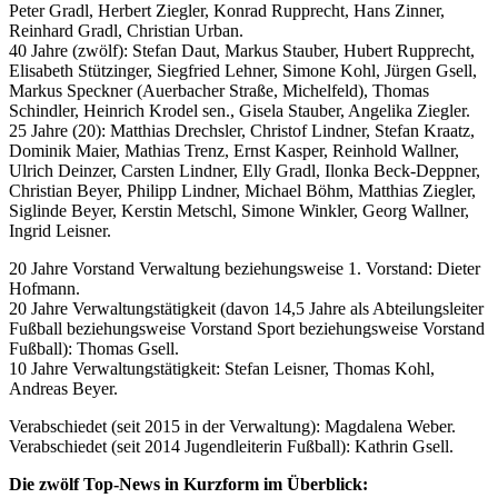
Peter Gradl, Herbert Ziegler, Konrad Rupprecht, Hans Zinner,
Reinhard Gradl, Christian Urban.
40 Jahre (zwölf): Stefan Daut, Markus Stauber, Hubert Rupprecht,
Elisabeth Stützinger, Siegfried Lehner, Simone Kohl, Jürgen Gsell,
Markus Speckner (Auerbacher Straße, Michelfeld), Thomas
Schindler, Heinrich Krodel sen., Gisela Stauber, Angelika Ziegler.
25 Jahre (20): Matthias Drechsler, Christof Lindner, Stefan Kraatz,
Dominik Maier, Mathias Trenz, Ernst Kasper, Reinhold Wallner,
Ulrich Deinzer, Carsten Lindner, Elly Gradl, Ilonka Beck-Deppner,
Christian Beyer, Philipp Lindner, Michael Böhm, Matthias Ziegler,
Siglinde Beyer, Kerstin Metschl, Simone Winkler, Georg Wallner,
Ingrid Leisner.
20 Jahre Vorstand Verwaltung beziehungsweise 1. Vorstand: Dieter
Hofmann.
20 Jahre Verwaltungstätigkeit (davon 14,5 Jahre als Abteilungsleiter
Fußball beziehungsweise Vorstand Sport beziehungsweise Vorstand
Fußball): Thomas Gsell.
10 Jahre Verwaltungstätigkeit: Stefan Leisner, Thomas Kohl,
Andreas Beyer.
Verabschiedet (seit 2015 in der Verwaltung): Magdalena Weber.
Verabschiedet (seit 2014 Jugendleiterin Fußball): Kathrin Gsell.
Die zwölf Top-News in Kurzform im Überblick: