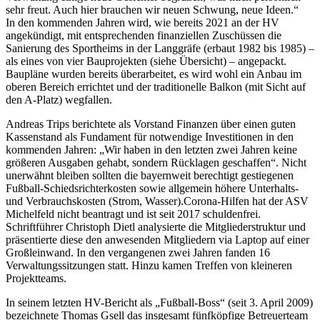
sehr freut. Auch hier brauchen wir neuen Schwung, neue Ideen.“
In den kommenden Jahren wird, wie bereits 2021 an der HV
angekündigt, mit entsprechenden finanziellen Zuschüssen die
Sanierung des Sportheims in der Langgräfe (erbaut 1982 bis 1985) –
als eines von vier Bauprojekten (siehe Übersicht) – angepackt.
Baupläne wurden bereits überarbeitet, es wird wohl ein Anbau im
oberen Bereich errichtet und der traditionelle Balkon (mit Sicht auf
den A-Platz) wegfallen.
Andreas Trips berichtete als Vorstand Finanzen über einen guten
Kassenstand als Fundament für notwendige Investitionen in den
kommenden Jahren: „Wir haben in den letzten zwei Jahren keine
größeren Ausgaben gehabt, sondern Rücklagen geschaffen“. Nicht
unerwähnt bleiben sollten die bayernweit berechtigt gestiegenen
Fußball-Schiedsrichterkosten sowie allgemein höhere Unterhalts-
und Verbrauchskosten (Strom, Wasser).Corona-Hilfen hat der ASV
Michelfeld nicht beantragt und ist seit 2017 schuldenfrei.
Schriftführer Christoph Dietl analysierte die Mitgliederstruktur und
präsentierte diese den anwesenden Mitgliedern via Laptop auf einer
Großleinwand. In den vergangenen zwei Jahren fanden 16
Verwaltungssitzungen statt. Hinzu kamen Treffen von kleineren
Projektteams.
In seinem letzten HV-Bericht als „Fußball-Boss“ (seit 3. April 2009)
bezeichnete Thomas Gsell das insgesamt fünfköpfige Betreuerteam