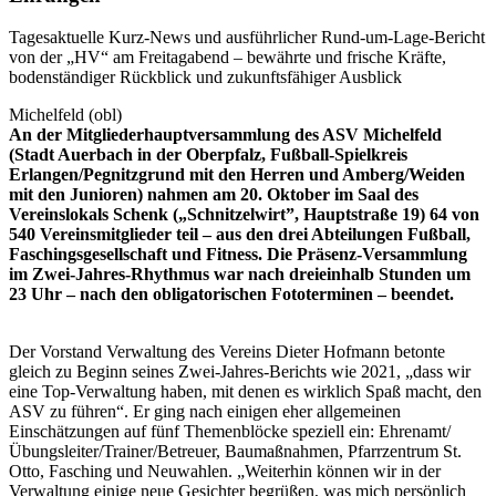
Tagesaktuelle Kurz-News und ausführlicher Rund-um-Lage-Bericht
von der „HV“ am Freitagabend – bewährte und frische Kräfte,
bodenständiger Rückblick und zukunftsfähiger Ausblick
Michelfeld (obl)
An der Mitgliederhauptversammlung des ASV Michelfeld
(Stadt Auerbach in der Oberpfalz, Fußball-Spielkreis
Erlangen/Pegnitzgrund mit den Herren und Amberg/Weiden
mit den Junioren) nahmen am 20. Oktober im Saal des
Vereinslokals Schenk („Schnitzelwirt”, Hauptstraße 19) 64 von
540 Vereinsmitglieder teil – aus den drei Abteilungen Fußball,
Faschingsgesellschaft und Fitness. Die Präsenz-Versammlung
im Zwei-Jahres-Rhythmus war nach dreieinhalb Stunden um
23 Uhr – nach den obligatorischen Fototerminen – beendet.
Der Vorstand Verwaltung des Vereins Dieter Hofmann betonte
gleich zu Beginn seines Zwei-Jahres-Berichts wie 2021, „dass wir
eine Top-Verwaltung haben, mit denen es wirklich Spaß macht, den
ASV zu führen“. Er ging nach einigen eher allgemeinen
Einschätzungen auf fünf Themenblöcke speziell ein: Ehrenamt/
Übungsleiter/Trainer/Betreuer, Baumaßnahmen, Pfarrzentrum St.
Otto, Fasching und Neuwahlen. „Weiterhin können wir in der
Verwaltung einige neue Gesichter begrüßen, was mich persönlich