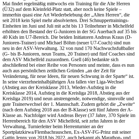
Mai findet regelmäßig mittwochs ein Training für die Alte Herren
(Ü32) auf dem Kleinfeld-Platz statt, aber noch keine Spiele –
immerhin quasi eine Art Wiederbelebung der „Alten Herren“, die
seit 2018 kein Spiel mehr absolvierten. Drei Schnuppertrainings-
Einheiten im Juni und Juli mit acht bis 13 Teilnehmer in Michelfeld
erhöhten den Bestand der G-Junioren in der SG Auerbach auf 35 bis
40 Kids im U7-Bereich. Die beiden Initiatoren Andreas Kraus (D-
Junioren-Trainer) und Michael Böhm (neuer U7-Coach) sind nun
neu in der ASV-Verwaltung. 32 von rund 170 Nachwuchsfußballer
(G- bis B-Junioren, neun Teams, 20 Trainer) und fünf Coaches sind
dem ASV Michelfeld zuzuordnen. Gsell (46) bedankte sich
abschließend bei einer Reihe von Personen und meinte, dass es nun
auch aus persönlichen zeitlichen Gründen „an der Zeit für
Veränderung, für neue Ideen, für neuen Schwung in der Sparte“ ist.
In seine vierzehneinhalbjährigen Ära fallen vier Liga-Wechsel
(Abstieg aus der Kreisklasse 2013, Wieder-Aufstieg in die
Kreisklasse 2014, Aufstieg in die Kreisliga 2018, Abstieg aus der
Kreisliga 2019) und neun anstrengende, notwendige, sinnvolle und
gute Trainerwechsel der 1. Mannschaft. Zudem gehört die „Zweite“
(nach dem Aufstieg 2018 aus der B-Klasse) seit fünf Jahren der A-
Klasse an. Nachfolger wird Andreas Beyer (37 Jahre, 370 Spiele im
Herrenbereich für den ASV Michelfeld, seit zehn Jahren in der
Verwaltung, Turnierleiter beim Herrenturnier an der
Sportplatzkirwa/Flembachrauschen, Ex-ASV-FG-Prinz mit seiner
Gattin Jenny von 2018 bis 2022, auch bekannt als Marathon- und