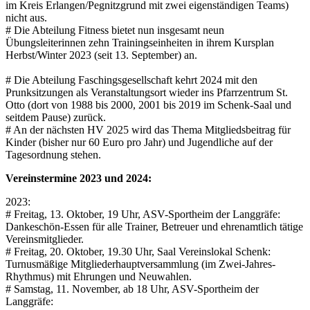
im Kreis Erlangen/Pegnitzgrund mit zwei eigenständigen Teams)
nicht aus.
# Die Abteilung Fitness bietet nun insgesamt neun
Übungsleiterinnen zehn Trainingseinheiten in ihrem Kursplan
Herbst/Winter 2023 (seit 13. September) an.
# Die Abteilung Faschingsgesellschaft kehrt 2024 mit den
Prunksitzungen als Veranstaltungsort wieder ins Pfarrzentrum St.
Otto (dort von 1988 bis 2000, 2001 bis 2019 im Schenk-Saal und
seitdem Pause) zurück.
# An der nächsten HV 2025 wird das Thema Mitgliedsbeitrag für
Kinder (bisher nur 60 Euro pro Jahr) und Jugendliche auf der
Tagesordnung stehen.
Vereinstermine 2023 und 2024:
2023:
# Freitag, 13. Oktober, 19 Uhr, ASV-Sportheim der Langgräfe:
Dankeschön-Essen für alle Trainer, Betreuer und ehrenamtlich tätige
Vereinsmitglieder.
# Freitag, 20. Oktober, 19.30 Uhr, Saal Vereinslokal Schenk:
Turnusmäßige Mitgliederhauptversammlung (im Zwei-Jahres-
Rhythmus) mit Ehrungen und Neuwahlen.
# Samstag, 11. November, ab 18 Uhr, ASV-Sportheim der
Langgräfe: