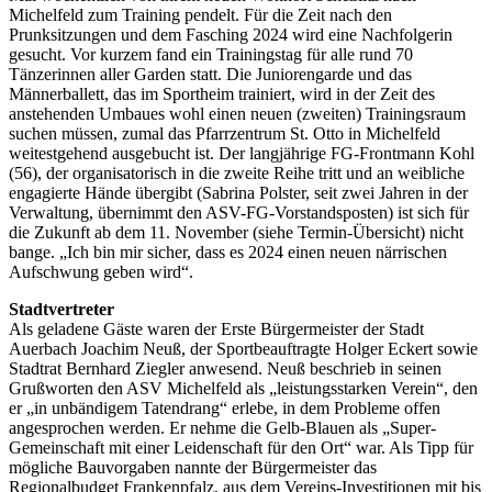
Michelfeld zum Training pendelt. Für die Zeit nach den
Prunksitzungen und dem Fasching 2024 wird eine Nachfolgerin
gesucht. Vor kurzem fand ein Trainingstag für alle rund 70
Tänzerinnen aller Garden statt. Die Juniorengarde und das
Männerballett, das im Sportheim trainiert, wird in der Zeit des
anstehenden Umbaues wohl einen neuen (zweiten) Trainingsraum
suchen müssen, zumal das Pfarrzentrum St. Otto in Michelfeld
weitestgehend ausgebucht ist. Der langjährige FG-Frontmann Kohl
(56), der organisatorisch in die zweite Reihe tritt und an weibliche
engagierte Hände übergibt (Sabrina Polster, seit zwei Jahren in der
Verwaltung, übernimmt den ASV-FG-Vorstandsposten) ist sich für
die Zukunft ab dem 11. November (siehe Termin-Übersicht) nicht
bange. „Ich bin mir sicher, dass es 2024 einen neuen närrischen
Aufschwung geben wird“.
Stadtvertreter
Als geladene Gäste waren der Erste Bürgermeister der Stadt
Auerbach Joachim Neuß, der Sportbeauftragte Holger Eckert sowie
Stadtrat Bernhard Ziegler anwesend. Neuß beschrieb in seinen
Grußworten den ASV Michelfeld als „leistungsstarken Verein“, den
er „in unbändigem Tatendrang“ erlebe, in dem Probleme offen
angesprochen werden. Er nehme die Gelb-Blauen als „Super-
Gemeinschaft mit einer Leidenschaft für den Ort“ war. Als Tipp für
mögliche Bauvorgaben nannte der Bürgermeister das
Regionalbudget Frankenpfalz, aus dem Vereins-Investitionen mit bis