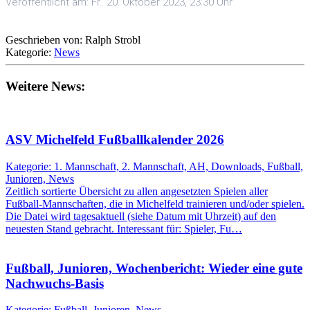
Veröffentlicht am: Fr.. 20. Oktober 2023, 23:30 Uhr
Geschrieben von: Ralph Strobl
Kategorie:
News
Weitere News:
ASV Michelfeld Fußballkalender 2026
Kategorie: 1. Mannschaft, 2. Mannschaft, AH, Downloads, Fußball,
Junioren, News
Zeitlich sortierte Übersicht zu allen angesetzten Spielen aller
Fußball-Mannschaften, die in Michelfeld trainieren und/oder spielen.
Die Datei wird tagesaktuell (siehe Datum mit Uhrzeit) auf den
neuesten Stand gebracht. Interessant für: Spieler, Fu…
Fußball, Junioren, Wochenbericht: Wieder eine gute
Nachwuchs-Basis
Kategorie: Fußball, Junioren, News