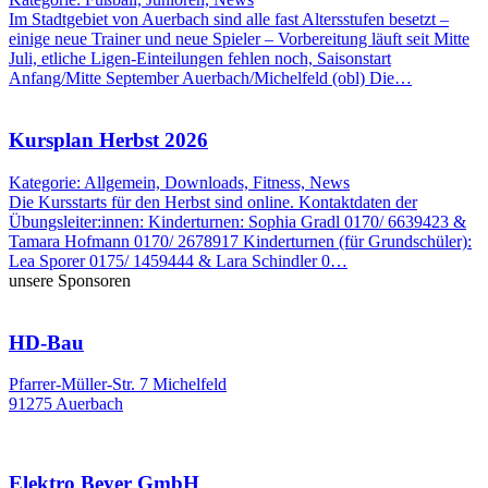
Im Stadtgebiet von Auerbach sind alle fast Altersstufen besetzt –
einige neue Trainer und neue Spieler – Vorbereitung läuft seit Mitte
Juli, etliche Ligen-Einteilungen fehlen noch, Saisonstart
Anfang/Mitte September Auerbach/Michelfeld (obl) Die…
Kursplan Herbst 2026
Kategorie: Allgemein, Downloads, Fitness, News
Die Kursstarts für den Herbst sind online. Kontaktdaten der
Übungsleiter:innen: Kinderturnen: Sophia Gradl 0170/ 6639423 &
Tamara Hofmann 0170/ 2678917 Kinderturnen (für Grundschüler):
Lea Sporer 0175/ 1459444 & Lara Schindler 0…
unsere Sponsoren
HD-Bau
Pfarrer-Müller-Str. 7 Michelfeld
91275 Auerbach
Elektro Beyer GmbH