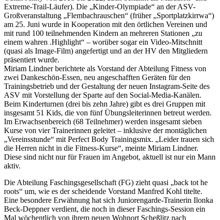
Extreme-Trail-Läufer). Die „Kinder-Olympiade“ an der ASV-
Großveranstaltung „Flembachrauschen“ (früher „Sportplatzkirrwa“)
am 25. Juni wurde in Kooperation mit den örtlichen Vereinen und
mit rund 100 teilnehmenden Kindern an mehreren Stationen „zu
einem wahren .Highlight“ – worüber sogar ein Video-Mitschnitt
(quasi als Image-Film) angefertigt und an der HV den Mitgliedern
präsentiert wurde.
Miriam Lindner berichtete als Vorstand der Abteilung Fitness von
zwei Dankeschön-Essen, neu angeschafften Geräten für den
Trainingsbetrieb und der Gestaltung der neuen Instagram-Seite des
ASV mit Vorstellung der Sparte auf den Social-Media-Kanälen.
Beim Kinderturnen (drei bis zehn Jahre) gibt es drei Gruppen mit
insgesamt 51 Kids, die von fünf Übungsleiterinnen betreut werden.
Im Erwachsenbereich (68 Teilnehmer) werden insgesamt sieben
Kurse von vier Trainerinnen geleitet – inklusive der montäglichen
„Vereinsstunde“ mit Perfect Body Trainingsmix. „Leider trauen sich
die Herren nicht in die Fitness-Kurse“, meinte Miriam Lindner.
Diese sind nicht nur für Frauen im Angebot, aktuell ist nur ein Mann
aktiv.
Die Abteilung Faschingsgesellschaft (FG) zieht quasi „back tot he
roots“ um, wie es der scheidende Vorstand Manfred Kohl titelte.
Eine besondere Erwähnung hat sich Juniorengarde-Trainerin Ilonka
Beck-Deppner verdient, die noch in dieser Faschings-Session ein
Mal wöchentlich von ihrem neuen Wohnort Scheßlitz nach