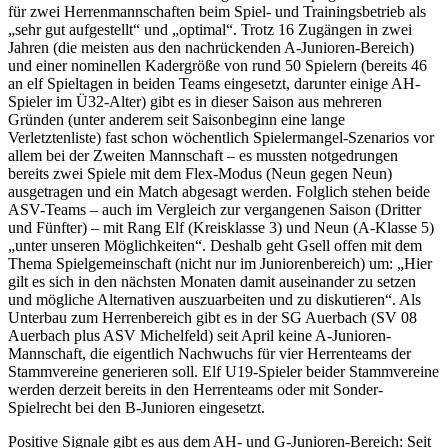
für zwei Herrenmannschaften beim Spiel- und Trainingsbetrieb als
„sehr gut aufgestellt“ und „optimal“. Trotz 16 Zugängen in zwei
Jahren (die meisten aus den nachrückenden A-Junioren-Bereich)
und einer nominellen Kadergröße von rund 50 Spielern (bereits 46
an elf Spieltagen in beiden Teams eingesetzt, darunter einige AH-
Spieler im Ü32-Alter) gibt es in dieser Saison aus mehreren
Gründen (unter anderem seit Saisonbeginn eine lange
Verletztenliste) fast schon wöchentlich Spielermangel-Szenarios vor
allem bei der Zweiten Mannschaft – es mussten notgedrungen
bereits zwei Spiele mit dem Flex-Modus (Neun gegen Neun)
ausgetragen und ein Match abgesagt werden. Folglich stehen beide
ASV-Teams – auch im Vergleich zur vergangenen Saison (Dritter
und Fünfter) – mit Rang Elf (Kreisklasse 3) und Neun (A-Klasse 5)
„unter unseren Möglichkeiten“. Deshalb geht Gsell offen mit dem
Thema Spielgemeinschaft (nicht nur im Juniorenbereich) um: „Hier
gilt es sich in den nächsten Monaten damit auseinander zu setzen
und mögliche Alternativen auszuarbeiten und zu diskutieren“. Als
Unterbau zum Herrenbereich gibt es in der SG Auerbach (SV 08
Auerbach plus ASV Michelfeld) seit April keine A-Junioren-
Mannschaft, die eigentlich Nachwuchs für vier Herrenteams der
Stammvereine generieren soll. Elf U19-Spieler beider Stammvereine
werden derzeit bereits in den Herrenteams oder mit Sonder-
Spielrecht bei den B-Junioren eingesetzt.
Positive Signale gibt es aus dem AH- und G-Junioren-Bereich: Seit