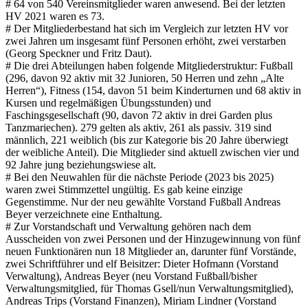
# 64 von 540 Vereinsmitglieder waren anwesend. Bei der letzten
HV 2021 waren es 73.
# Der Mitgliederbestand hat sich im Vergleich zur letzten HV vor
zwei Jahren um insgesamt fünf Personen erhöht, zwei verstarben
(Georg Speckner und Fritz Daut).
# Die drei Abteilungen haben folgende Mitgliederstruktur: Fußball
(296, davon 92 aktiv mit 32 Junioren, 50 Herren und zehn „Alte
Herren“), Fitness (154, davon 51 beim Kinderturnen und 68 aktiv in
Kursen und regelmäßigen Übungsstunden) und
Faschingsgesellschaft (90, davon 72 aktiv in drei Garden plus
Tanzmariechen). 279 gelten als aktiv, 261 als passiv. 319 sind
männlich, 221 weiblich (bis zur Kategorie bis 20 Jahre überwiegt
der weibliche Anteil). Die Mitglieder sind aktuell zwischen vier und
92 Jahre jung beziehungswiese alt.
# Bei den Neuwahlen für die nächste Periode (2023 bis 2025)
waren zwei Stimmzettel ungültig. Es gab keine einzige
Gegenstimme. Nur der neu gewählte Vorstand Fußball Andreas
Beyer verzeichnete eine Enthaltung.
# Zur Vorstandschaft und Verwaltung gehören nach dem
Ausscheiden von zwei Personen und der Hinzugewinnung von fünf
neuen Funktionären nun 18 Mitglieder an, darunter fünf Vorstände,
zwei Schriftführer und elf Beisitzer: Dieter Hofmann (Vorstand
Verwaltung), Andreas Beyer (neu Vorstand Fußball/bisher
Verwaltungsmitglied, für Thomas Gsell/nun Verwaltungsmitglied),
Andreas Trips (Vorstand Finanzen), Miriam Lindner (Vorstand