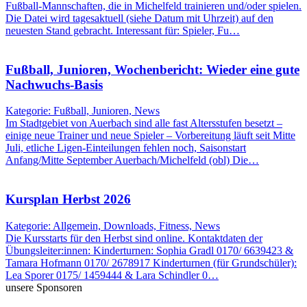
Fußball-Mannschaften, die in Michelfeld trainieren und/oder spielen.
Die Datei wird tagesaktuell (siehe Datum mit Uhrzeit) auf den
neuesten Stand gebracht. Interessant für: Spieler, Fu…
Fußball, Junioren, Wochenbericht: Wieder eine gute
Nachwuchs-Basis
Kategorie: Fußball, Junioren, News
Im Stadtgebiet von Auerbach sind alle fast Altersstufen besetzt –
einige neue Trainer und neue Spieler – Vorbereitung läuft seit Mitte
Juli, etliche Ligen-Einteilungen fehlen noch, Saisonstart
Anfang/Mitte September Auerbach/Michelfeld (obl) Die…
Kursplan Herbst 2026
Kategorie: Allgemein, Downloads, Fitness, News
Die Kursstarts für den Herbst sind online. Kontaktdaten der
Übungsleiter:innen: Kinderturnen: Sophia Gradl 0170/ 6639423 &
Tamara Hofmann 0170/ 2678917 Kinderturnen (für Grundschüler):
Lea Sporer 0175/ 1459444 & Lara Schindler 0…
unsere Sponsoren