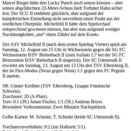
Marcel Rieger hätte den Lucky Punch noch setzen können – aber
seinen abgefälschten 22-Meter-Schuss hielt Torhüter Hahn sicher
fest. Der SCU II entführte glücklich, aber aufgrund der
kämpferischen Einstellung nicht unverdient einen Punkt aus der
nördlichen Oberpfalz. Michelfeld II hätte dem Spielverlauf
entsprechend gewinnen müssen, hat aber nun aufgrund weniger
Nachlässigkeiten „nur“ einen Zähler auf dem Konto.
Der ASV Michelfeld II (nach dem ersten Spieltag Vierter) spielt am
Samstag, 12. August um 15 Uhr in Wichsenstein gegen die SG FC
Wichsenstein II/SV Bieberbach II (zum Auftakt 1:7 bei der SG FC
Betzenstein II/SV Bieberbach II siegreich). Der SC Uttenreuth II
erwartet am Sonntag, 13. August um 13 Uhr den TSV Elbersberg II,
der im Flex-Modus (Neun gegen Neun) 1:1 gegen den FC Pegnitz
II startete.
SR: Günter Krellner (TSV Elbersberg, Gruppe Fränkische
Schweiz).
Zuschauer: 20 (A-Platz).
Tore: 0:1 (39.) Julian Fischer, 1:1 (58.) Andreas Beyer.
Besondere Vorkommnisse: Zwei Minuten Nachspielzeit.
Gelbe Karten: M. Schmitz, T. Schmitz (beide SC Uttenreuth II).
Torchancenverhältnis: 9:2 (zur Halbzeit: 5:1).