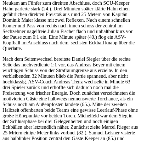
Neukam am Fünfer zum direkten Abschluss, doch SCU-Keeper
Hahn parierte stark (24.). Drei Minuten später klärte Hahn einen
gefährlichen direkten Freistoß aus rund 25 Metern von Kapitän
Dominik Maier klasse mit zwei Reflexen. Nach einem schnellen
Konter und Pass von rechts nach innen schoss der zentral im
Sechzehner nagelfreie Julian Fischer flach und unhaltbar kurz vor
der Pause zum 0:1 ein. Eine Minute später (40.) flog ein ASV-
Kopfball im Anschluss nach dem, sechsten Eckball knapp über die
Querlatte.
Nach dem Seitenwechsel bereitete Daniel Siegler über die rechte
Seite das hochverdiente 1:1 vor, das Andreas Beyer mit einem
wuchtigen Schuss von der Strafraumgrenze aus erzielte. In den
verbleibenden 32 Minuten blieb die Partie spannend, aber nicht
hochklassig. ASV-Coach Andreas Trenz wechselte in Minute 63
drei Spieler zurück und erhoffte sich dadurch noch mal die
Freisetzung von frischer Energie. Doch zunächst verzeichneten die
motivierten Gäste eine halbwegs nennenswerte Torchance, als ein
Schuss noch am Außenpfosten landete (65.). Mitte der zweiten
Halbzeit offenbarten beide Teams eine gewisse Leerlauf-Phase ohne
große Höhepunkte vor beiden Toren. Michelfeld war dem Sieg in
der Schlussphase bei drei Gelegenheiten und noch einigen
Eckbällen aber letztendlich näher. Zunächst zielte Marcel Rieger aus
25 Mrtern einige Meter links vorbnei (82.), Samuel Leisner visierte
aus halblinker Position zentral den Gäste-Keeper an (85.) und