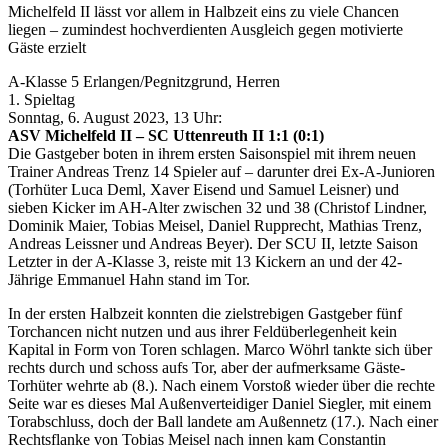
Michelfeld II lässt vor allem in Halbzeit eins zu viele Chancen
liegen – zumindest hochverdienten Ausgleich gegen motivierte
Gäste erzielt
A-Klasse 5 Erlangen/Pegnitzgrund, Herren
1. Spieltag
Sonntag, 6. August 2023, 13 Uhr:
ASV Michelfeld II – SC Uttenreuth II 1:1 (0:1)
Die Gastgeber boten in ihrem ersten Saisonspiel mit ihrem neuen
Trainer Andreas Trenz 14 Spieler auf – darunter drei Ex-A-Junioren
(Torhüter Luca Deml, Xaver Eisend und Samuel Leisner) und
sieben Kicker im AH-Alter zwischen 32 und 38 (Christof Lindner,
Dominik Maier, Tobias Meisel, Daniel Rupprecht, Mathias Trenz,
Andreas Leissner und Andreas Beyer). Der SCU II, letzte Saison
Letzter in der A-Klasse 3, reiste mit 13 Kickern an und der 42-
Jährige Emmanuel Hahn stand im Tor.
In der ersten Halbzeit konnten die zielstrebigen Gastgeber fünf
Torchancen nicht nutzen und aus ihrer Feldüberlegenheit kein
Kapital in Form von Toren schlagen. Marco Wöhrl tankte sich über
rechts durch und schoss aufs Tor, aber der aufmerksame Gäste-
Torhüter wehrte ab (8.). Nach einem Vorstoß wieder über die rechte
Seite war es dieses Mal Außenverteidiger Daniel Siegler, mit einem
Torabschluss, doch der Ball landete am Außennetz (17.). Nach einer
Rechtsflanke von Tobias Meisel nach innen kam Constantin