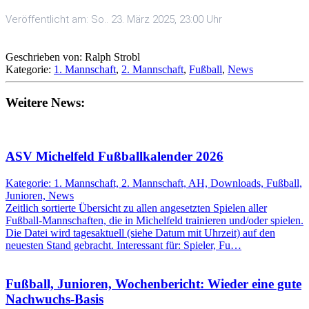
Veröffentlicht am: So.. 23. März 2025, 23:00 Uhr
Geschrieben von: Ralph Strobl
Kategorie:
1. Mannschaft
,
2. Mannschaft
,
Fußball
,
News
Weitere News:
ASV Michelfeld Fußballkalender 2026
Kategorie: 1. Mannschaft, 2. Mannschaft, AH, Downloads, Fußball,
Junioren, News
Zeitlich sortierte Übersicht zu allen angesetzten Spielen aller
Fußball-Mannschaften, die in Michelfeld trainieren und/oder spielen.
Die Datei wird tagesaktuell (siehe Datum mit Uhrzeit) auf den
neuesten Stand gebracht. Interessant für: Spieler, Fu…
Fußball, Junioren, Wochenbericht: Wieder eine gute
Nachwuchs-Basis