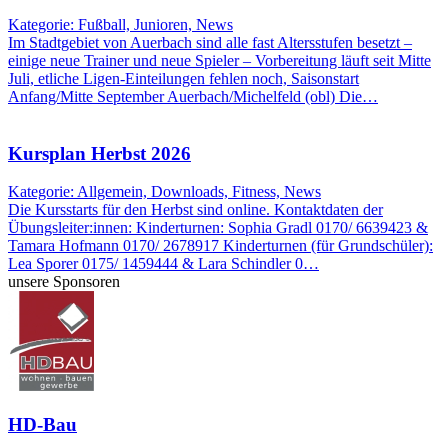
Kategorie: Fußball, Junioren, News
Im Stadtgebiet von Auerbach sind alle fast Altersstufen besetzt –
einige neue Trainer und neue Spieler – Vorbereitung läuft seit Mitte
Juli, etliche Ligen-Einteilungen fehlen noch, Saisonstart
Anfang/Mitte September Auerbach/Michelfeld (obl) Die…
Kursplan Herbst 2026
Kategorie: Allgemein, Downloads, Fitness, News
Die Kursstarts für den Herbst sind online. Kontaktdaten der
Übungsleiter:innen: Kinderturnen: Sophia Gradl 0170/ 6639423 &
Tamara Hofmann 0170/ 2678917 Kinderturnen (für Grundschüler):
Lea Sporer 0175/ 1459444 & Lara Schindler 0…
unsere Sponsoren
HD-Bau