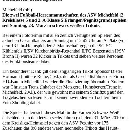
Michelfeld (obl)
Die zwei Fußball-Herrenmannschaften des ASV Michelfeld (2.
Kreisklasse 5 und 2. A-Klasse 5 Erlangen/Pegnitzgrund) spielen
seit Sonntag, 23. März in schwarz-weißen Trikots.
Bei einem Fototermin mit allen zeitlich verfügbaren Spielern des
aktuellen Gesamtkaders am Sonntag um 12.45 Uhr am A-Platz (vor
dem 13 Uhr-Heimspiel der 2. Mannschaft gegen die SG SC
Kühlenfels II/SV Kirchenbirkig-Regenthal II/FC Betzenstein II/SV
Bronn II) waren 32 Kicker in Trikots und sieben weitere Personen
des Funktionsteams dabei.
Ein besonderer Dank gilt dem langjährigen Trikot-Sponsor Dieter
Hofmann (mittlere Reihe, 5.v.l.), der als Geschäftsführer der Firma
HD-Bau in Michelfeld wieder die Finanzierung übernahm. Zudem
war Christian Trenz (Inhaber der Metzgerei Humsberger/Trenz in
Michelfeld, 2.v.l.), der wie gewohnt mit seinem Schriftzug auf den
Tragetaschen zu lesen ist, mit seinen zwei kleinen Töchtern beim
Foto-Shooting dabei.
Die Spieler hatten sich dieses Mal für die Farben Schwarz-Weiß
entschieden. In den letzten sechs Jahren (seit dem 31. März 2019 mit
dem Kreisliga-Heimspiel gegen den ASV Pegnitz vor 175
Zuschauer, das 0:0 endete) waren neongelbe Trikots das Haupt-