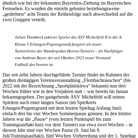
ähnlich wie bei der bekannten Bayernlos-Ziehung im Bayerischen
Fernsehen. Es wurden die einzeln gelosten beziehungsweise
„gedrehten“ acht Teams der Reihenfolge nach abwechselnd auf die
zwei Gruppen verteilt.
Julian Thumbeck (aktiver Spieler des ASV Michelfeld II in der A-
Klasse 5 Erlangen/Pegnitzgrund) fungiert als neuer
Turnierleiter der Wanderpokal-Herren-Turniers – als Nachfolger
von Andreas Beyer, der seit Oktober 2023 neuer Vorstand
Fußball des Vereins ist.
Das seit zehn Jahren durchgeführte Turnier findet im Rahmen der
großen dreitägigen Vereinsveranstaltung „Flembachrauschen“ (bis
2022 mit der Bezeichnung „Sportplatzkirwa“ bekannt) nun drei
Wochen früher wie in den Vorjahren statt – wie bereits im Januar
bekanntgegeben. Der gastgebende ASV Michelfeld will seinen
Spielern nach einer langen Saison (im Spielkreis
Erlangen/Pegnitzgrund mit dem letzten Spieltag Anfang Juni)
einfach drei bis vier Wochen Sommerpause gönnen. In den letzten
Jahren war die „Pause“ (vom letzten Punktspiel bis zum
Trainingsauftakt kurz vor dem Turnier) nur etwa zwei Wochen – in
diesem Jahr sind vier Wochen Pause (9. Juni bis 9.
Juli/Trainingsauftakt), fünf Wochen Vorbereitung und der 1. Spieltag