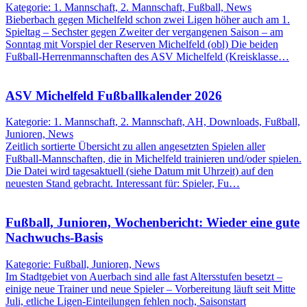
Kategorie: 1. Mannschaft, 2. Mannschaft, Fußball, News
Bieberbach gegen Michelfeld schon zwei Ligen höher auch am 1.
Spieltag – Sechster gegen Zweiter der vergangenen Saison – am
Sonntag mit Vorspiel der Reserven Michelfeld (obl) Die beiden
Fußball-Herrenmannschaften des ASV Michelfeld (Kreisklasse…
ASV Michelfeld Fußballkalender 2026
Kategorie: 1. Mannschaft, 2. Mannschaft, AH, Downloads, Fußball,
Junioren, News
Zeitlich sortierte Übersicht zu allen angesetzten Spielen aller
Fußball-Mannschaften, die in Michelfeld trainieren und/oder spielen.
Die Datei wird tagesaktuell (siehe Datum mit Uhrzeit) auf den
neuesten Stand gebracht. Interessant für: Spieler, Fu…
Fußball, Junioren, Wochenbericht: Wieder eine gute
Nachwuchs-Basis
Kategorie: Fußball, Junioren, News
Im Stadtgebiet von Auerbach sind alle fast Altersstufen besetzt –
einige neue Trainer und neue Spieler – Vorbereitung läuft seit Mitte
Juli, etliche Ligen-Einteilungen fehlen noch, Saisonstart