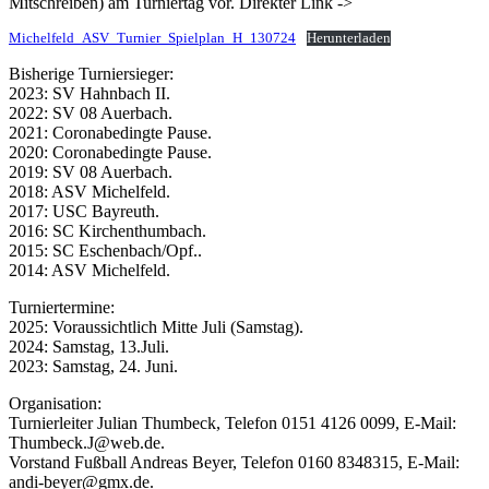
Mitschreiben) am Turniertag vor. Direkter Link ->
Michelfeld_ASV_Turnier_Spielplan_H_130724
Herunterladen
Bisherige Turniersieger:
2023: SV Hahnbach II.
2022: SV 08 Auerbach.
2021: Coronabedingte Pause.
2020: Coronabedingte Pause.
2019: SV 08 Auerbach.
2018: ASV Michelfeld.
2017: USC Bayreuth.
2016: SC Kirchenthumbach.
2015: SC Eschenbach/Opf..
2014: ASV Michelfeld.
Turniertermine:
2025: Voraussichtlich Mitte Juli (Samstag).
2024: Samstag, 13.Juli.
2023: Samstag, 24. Juni.
Organisation:
Turnierleiter Julian Thumbeck, Telefon 0151 4126 0099, E-Mail:
Thumbeck.J@web.de.
Vorstand Fußball Andreas Beyer, Telefon 0160 8348315, E-Mail:
andi-beyer@gmx.de.