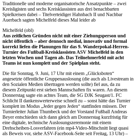
Traditionelle und moderne organisatorische Ansatzpunkte – zwei
Kreisligisten und sechs Kreisklassisten aus drei benachbarten
Spielkreisen dabei – Titelverteidiger Hahnbach II und Nachbar
Auerbach sagten Michelfeld dieses Mal leider ab
Michelfeld (obl)
Aus zeitlichen Gründen nicht mit einer Ziehungsperson und
nicht öffentlich – aber dennoch medial, innovativ und formal
korrekt liefen die Planungen für das 9. Wanderpokal-Herren-
Turnier des Fußball-Kreisklassisten ASV Michelfeld in den
letzten Wochen und Tagen ab. Das Teilnehmerfeld mit acht
Teams ist nun komplett und der Spielplan steht.
Die für Sonntag, 9. Juni, 17 Uhr mit einem „Glücksboten“
angesetzte öffentliche Gruppenauslosung (die auch als Livestream in
den Sozialen Medien übertragen werden sollte) fiel aus, da zu
diesem Zeitpunkt erst sieben Mannschaften fix waren. An diesem
Donnerstag sagte ein achtes Team, die SG DJK Seugast/1. FC
Schlicht II dankenswerterweise schnell zu – sonst hätte das Turnier
komplett im Modus „Jeder gegen Jeden“ stattfinden müssen. Der
Turnierleiter Julian Thumbeck und der Vorstand Fußball Andreas
Beyer entschieden sich dann gleich am Donnerstag kurzfristig für
eine digitale, technische Auslosungszeremonie mit einem
Drehscheiben-Losverfahren (ein mp4-Video-Mitschnitt liegt quasi
als Beweis vor, siehe ASV-Facebook-Seite seit Freitag, 13 Uhr) –