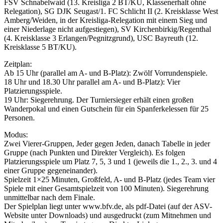
FSV Schnabelwaid (13. Kreisliga 2 BT/KU, Klassenerhalt ohne
Relegation), SG DJK Seugast/1. FC Schlicht II (2. Kreisklasse West
Amberg/Weiden, in der Kreisliga-Relegation mit einem Sieg und
einer Niederlage nicht aufgestiegen), SV Kirchenbirkig/Regenthal
(4. Kreisklasse 3 Erlangen/Pegnitzgrund), USC Bayreuth (12.
Kreisklasse 5 BT/KU).
Zeitplan:
Ab 15 Uhr (parallel am A- und B-Platz): Zwölf Vorrundenspiele.
18 Uhr und 18.30 Uhr parallel am A- und B-Platz): Vier
Platzierungsspiele.
19 Uhr: Siegerehrung. Der Turniersieger erhält einen großen
Wanderpokal und einen Gutschein für ein Spanferkelessen für 25
Personen.
Modus:
Zwei Vierer-Gruppen, Jeder gegen Jeden, danach Tabelle in jeder
Gruppe (nach Punkten und Direkter Vergleich). Es folgen
Platzierungsspiele um Platz 7, 5, 3 und 1 (jeweils die 1., 2., 3. und 4
einer Gruppe gegeneinander).
Spielzeit 1×25 Minuten, Großfeld, A- und B-Platz (jedes Team vier
Spiele mit einer Gesamtspielzeit von 100 Minuten). Siegerehrung
unmittelbar nach dem Finale.
Der Spielplan liegt unter www.bfv.de, als pdf-Datei (auf der ASV-
Website unter Downloads) und ausgedruckt (zum Mitnehmen und