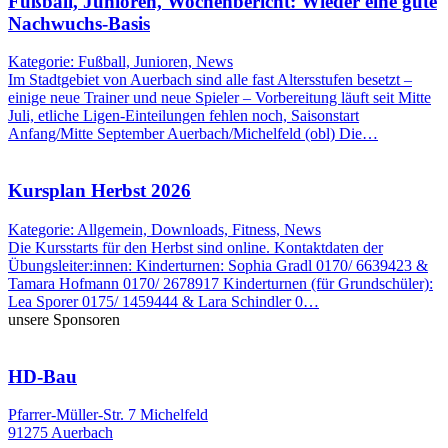
Fußball, Junioren, Wochenbericht: Wieder eine gute
Nachwuchs-Basis
Kategorie: Fußball, Junioren, News
Im Stadtgebiet von Auerbach sind alle fast Altersstufen besetzt –
einige neue Trainer und neue Spieler – Vorbereitung läuft seit Mitte
Juli, etliche Ligen-Einteilungen fehlen noch, Saisonstart
Anfang/Mitte September Auerbach/Michelfeld (obl) Die…
Kursplan Herbst 2026
Kategorie: Allgemein, Downloads, Fitness, News
Die Kursstarts für den Herbst sind online. Kontaktdaten der
Übungsleiter:innen: Kinderturnen: Sophia Gradl 0170/ 6639423 &
Tamara Hofmann 0170/ 2678917 Kinderturnen (für Grundschüler):
Lea Sporer 0175/ 1459444 & Lara Schindler 0…
unsere Sponsoren
HD-Bau
Pfarrer-Müller-Str. 7 Michelfeld
91275 Auerbach