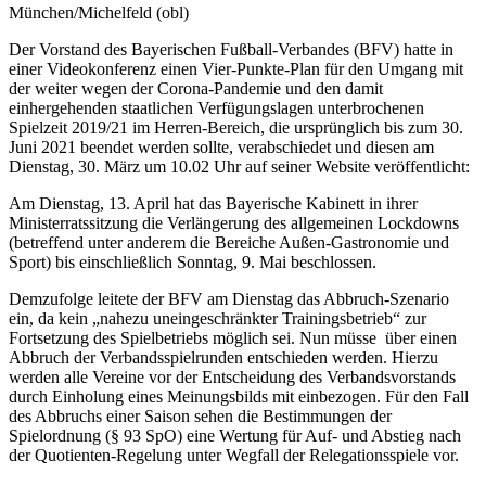
München/Michelfeld (obl)
Der Vorstand des Bayerischen Fußball-Verbandes (BFV) hatte in
einer Videokonferenz einen Vier-Punkte-Plan für den Umgang mit
der weiter wegen der Corona-Pandemie und den damit
einhergehenden staatlichen Verfügungslagen unterbrochenen
Spielzeit 2019/21 im Herren-Bereich, die ursprünglich bis zum 30.
Juni 2021 beendet werden sollte, verabschiedet und diesen am
Dienstag, 30. März um 10.02 Uhr auf seiner Website veröffentlicht:
Am Dienstag, 13. April hat das Bayerische Kabinett in ihrer
Ministerratssitzung die Verlängerung des allgemeinen Lockdowns
(betreffend unter anderem die Bereiche Außen-Gastronomie und
Sport) bis einschließlich Sonntag, 9. Mai beschlossen.
Demzufolge leitete der BFV am Dienstag das Abbruch-Szenario
ein, da kein „nahezu uneingeschränkter Trainingsbetrieb“ zur
Fortsetzung des Spielbetriebs möglich sei. Nun müsse über einen
Abbruch der Verbandsspielrunden entschieden werden. Hierzu
werden alle Vereine vor der Entscheidung des Verbandsvorstands
durch Einholung eines Meinungsbilds mit einbezogen. Für den Fall
des Abbruchs einer Saison sehen die Bestimmungen der
Spielordnung (§ 93 SpO) eine Wertung für Auf- und Abstieg nach
der Quotienten-Regelung unter Wegfall der Relegationsspiele vor.