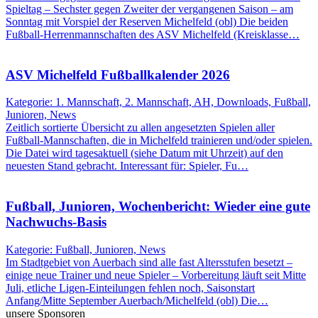
Spieltag – Sechster gegen Zweiter der vergangenen Saison – am
Sonntag mit Vorspiel der Reserven Michelfeld (obl) Die beiden
Fußball-Herrenmannschaften des ASV Michelfeld (Kreisklasse…
ASV Michelfeld Fußballkalender 2026
Kategorie: 1. Mannschaft, 2. Mannschaft, AH, Downloads, Fußball,
Junioren, News
Zeitlich sortierte Übersicht zu allen angesetzten Spielen aller
Fußball-Mannschaften, die in Michelfeld trainieren und/oder spielen.
Die Datei wird tagesaktuell (siehe Datum mit Uhrzeit) auf den
neuesten Stand gebracht. Interessant für: Spieler, Fu…
Fußball, Junioren, Wochenbericht: Wieder eine gute
Nachwuchs-Basis
Kategorie: Fußball, Junioren, News
Im Stadtgebiet von Auerbach sind alle fast Altersstufen besetzt –
einige neue Trainer und neue Spieler – Vorbereitung läuft seit Mitte
Juli, etliche Ligen-Einteilungen fehlen noch, Saisonstart
Anfang/Mitte September Auerbach/Michelfeld (obl) Die…
unsere Sponsoren