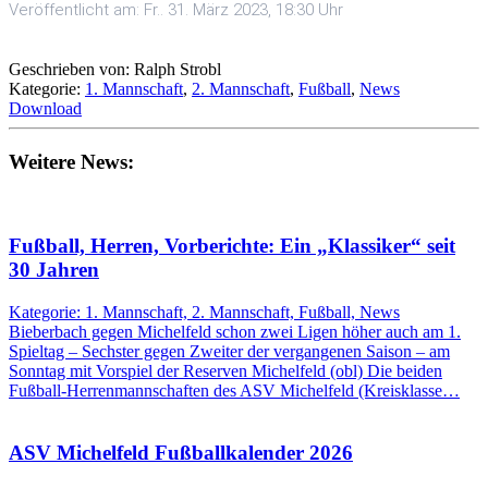
Veröffentlicht am: Fr.. 31. März 2023, 18:30 Uhr
Geschrieben von: Ralph Strobl
Kategorie:
1. Mannschaft
,
2. Mannschaft
,
Fußball
,
News
Download
Weitere News:
Fußball, Herren, Vorberichte: Ein „Klassiker“ seit
30 Jahren
Kategorie: 1. Mannschaft, 2. Mannschaft, Fußball, News
Bieberbach gegen Michelfeld schon zwei Ligen höher auch am 1.
Spieltag – Sechster gegen Zweiter der vergangenen Saison – am
Sonntag mit Vorspiel der Reserven Michelfeld (obl) Die beiden
Fußball-Herrenmannschaften des ASV Michelfeld (Kreisklasse…
ASV Michelfeld Fußballkalender 2026