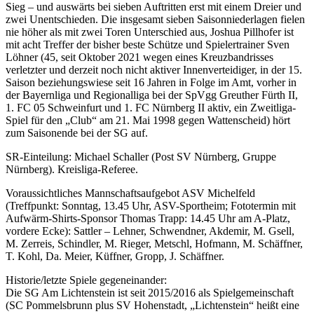
Sieg – und auswärts bei sieben Auftritten erst mit einem Dreier und
zwei Unentschieden. Die insgesamt sieben Saisonniederlagen fielen
nie höher als mit zwei Toren Unterschied aus, Joshua Pillhofer ist
mit acht Treffer der bisher beste Schütze und Spielertrainer Sven
Löhner (45, seit Oktober 2021 wegen eines Kreuzbandrisses
verletzter und derzeit noch nicht aktiver Innenverteidiger, in der 15.
Saison beziehungswiese seit 16 Jahren in Folge im Amt, vorher in
der Bayernliga und Regionalliga bei der SpVgg Greuther Fürth II,
1. FC 05 Schweinfurt und 1. FC Nürnberg II aktiv, ein Zweitliga-
Spiel für den „Club“ am 21. Mai 1998 gegen Wattenscheid) hört
zum Saisonende bei der SG auf.
SR-Einteilung: Michael Schaller (Post SV Nürnberg, Gruppe
Nürnberg). Kreisliga-Referee.
Voraussichtliches Mannschaftsaufgebot ASV Michelfeld
(Treffpunkt: Sonntag, 13.45 Uhr, ASV-Sportheim; Fototermin mit
Aufwärm-Shirts-Sponsor Thomas Trapp: 14.45 Uhr am A-Platz,
vordere Ecke): Sattler – Lehner, Schwendner, Akdemir, M. Gsell,
M. Zerreis, Schindler, M. Rieger, Metschl, Hofmann, M. Schäffner,
T. Kohl, Da. Meier, Küffner, Gropp, J. Schäffner.
Historie/letzte Spiele gegeneinander:
Die SG Am Lichtenstein ist seit 2015/2016 als Spielgemeinschaft
(SC Pommelsbrunn plus SV Hohenstadt, „Lichtenstein“ heißt eine