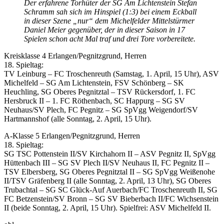
Der erfahrene Torhüter der SG Am Lichtenstein Stefan
Schramm sah sich im Hinspiel (1:3) bei einem Eckball
in dieser Szene „nur“ dem Michelfelder Mittelstürmer
Daniel Meier gegenüber, der in dieser Saison in 17
Spielen schon acht Mal traf und drei Tore vorbereitete.
Kreisklasse 4 Erlangen/Pegnitzgrund, Herren
18. Spieltag:
TV Leinburg – FC Troschenreuth (Samstag, 1. April, 15 Uhr), ASV
Michelfeld – SG Am Lichtenstein, FSV Schönberg – SK
Heuchling, SG Oberes Pegnitztal – TSV Rückersdorf, 1. FC
Hersbruck II – 1. FC Röthenbach, SC Happurg – SG SV
Neuhaus/SV Plech, FC Pegnitz – SG SpVgg Weigendorf/SV
Hartmannshof (alle Sonntag, 2. April, 15 Uhr).
A-Klasse 5 Erlangen/Pegnitzgrund, Herren
18. Spieltag:
SG TSC Pottenstein II/SV Kirchahorn II – ASV Pegnitz II, SpVgg
Hüttenbach III – SG SV Plech II/SV Neuhaus II, FC Pegnitz II –
TSV Elbersberg, SG Oberes Pegnitztal II – SG SpVgg Weißenohe
II/TSV Gräfenberg II (alle Sonntag, 2. April, 13 Uhr), SG Oberes
Trubachtal – SG SC Glück-Auf Auerbach/FC Troschenreuth II, SG
FC Betzenstein/SV Bronn – SG SV Bieberbach II/FC Wichsenstein
II (beide Sonntag, 2. April, 15 Uhr). Spielfrei: ASV Michelfeld II.