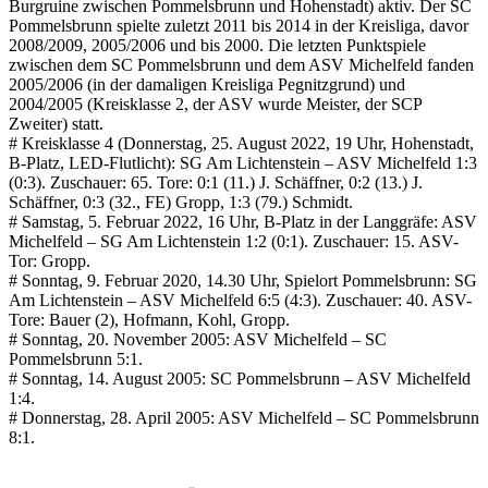
Burgruine zwischen Pommelsbrunn und Hohenstadt) aktiv. Der SC
Pommelsbrunn spielte zuletzt 2011 bis 2014 in der Kreisliga, davor
2008/2009, 2005/2006 und bis 2000. Die letzten Punktspiele
zwischen dem SC Pommelsbrunn und dem ASV Michelfeld fanden
2005/2006 (in der damaligen Kreisliga Pegnitzgrund) und
2004/2005 (Kreisklasse 2, der ASV wurde Meister, der SCP
Zweiter) statt.
# Kreisklasse 4 (Donnerstag, 25. August 2022, 19 Uhr, Hohenstadt,
B-Platz, LED-Flutlicht): SG Am Lichtenstein – ASV Michelfeld 1:3
(0:3). Zuschauer: 65. Tore: 0:1 (11.) J. Schäffner, 0:2 (13.) J.
Schäffner, 0:3 (32., FE) Gropp, 1:3 (79.) Schmidt.
# Samstag, 5. Februar 2022, 16 Uhr, B-Platz in der Langgräfe: ASV
Michelfeld – SG Am Lichtenstein 1:2 (0:1). Zuschauer: 15. ASV-
Tor: Gropp.
# Sonntag, 9. Februar 2020, 14.30 Uhr, Spielort Pommelsbrunn: SG
Am Lichtenstein – ASV Michelfeld 6:5 (4:3). Zuschauer: 40. ASV-
Tore: Bauer (2), Hofmann, Kohl, Gropp.
# Sonntag, 20. November 2005: ASV Michelfeld – SC
Pommelsbrunn 5:1.
# Sonntag, 14. August 2005: SC Pommelsbrunn – ASV Michelfeld
1:4.
# Donnerstag, 28. April 2005: ASV Michelfeld – SC Pommelsbrunn
8:1.