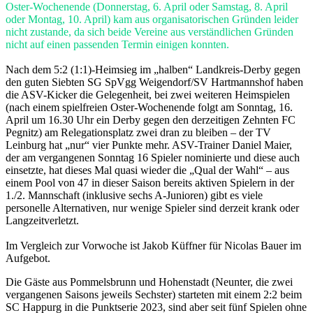
Oster-Wochenende (Donnerstag, 6. April oder Samstag, 8. April
oder Montag, 10. April) kam aus organisatorischen Gründen leider
nicht zustande, da sich beide Vereine aus verständlichen Gründen
nicht auf einen passenden Termin einigen konnten.
Nach dem 5:2 (1:1)-Heimsieg im „halben“ Landkreis-Derby gegen
den guten Siebten SG SpVgg Weigendorf/SV Hartmannshof haben
die ASV-Kicker die Gelegenheit, bei zwei weiteren Heimspielen
(nach einem spielfreien Oster-Wochenende folgt am Sonntag, 16.
April um 16.30 Uhr ein Derby gegen den derzeitigen Zehnten FC
Pegnitz) am Relegationsplatz zwei dran zu bleiben – der TV
Leinburg hat „nur“ vier Punkte mehr. ASV-Trainer Daniel Maier,
der am vergangenen Sonntag 16 Spieler nominierte und diese auch
einsetzte, hat dieses Mal quasi wieder die „Qual der Wahl“ – aus
einem Pool von 47 in dieser Saison bereits aktiven Spielern in der
1./2. Mannschaft (inklusive sechs A-Junioren) gibt es viele
personelle Alternativen, nur wenige Spieler sind derzeit krank oder
Langzeitverletzt.
Im Vergleich zur Vorwoche ist Jakob Küffner für Nicolas Bauer im
Aufgebot.
Die Gäste aus Pommelsbrunn und Hohenstadt (Neunter, die zwei
vergangenen Saisons jeweils Sechster) starteten mit einem 2:2 beim
SC Happurg in die Punktserie 2023, sind aber seit fünf Spielen ohne