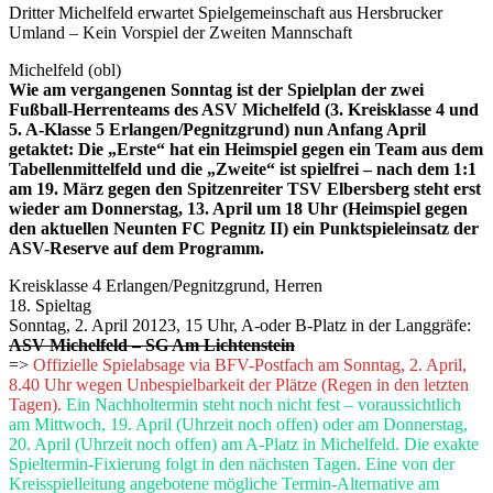
Dritter Michelfeld erwartet Spielgemeinschaft aus Hersbrucker
Umland – Kein Vorspiel der Zweiten Mannschaft
Michelfeld (obl)
Wie am vergangenen Sonntag ist der Spielplan der zwei
Fußball-Herrenteams des ASV Michelfeld (3. Kreisklasse 4 und
5. A-Klasse 5 Erlangen/Pegnitzgrund) nun Anfang April
getaktet: Die „Erste“ hat ein Heimspiel gegen ein Team aus dem
Tabellenmittelfeld und die „Zweite“ ist spielfrei – nach dem 1:1
am 19. März gegen den Spitzenreiter TSV Elbersberg steht erst
wieder am Donnerstag, 13. April um 18 Uhr (Heimspiel gegen
den aktuellen Neunten FC Pegnitz II) ein Punktspieleinsatz der
ASV-Reserve auf dem Programm.
Kreisklasse 4 Erlangen/Pegnitzgrund, Herren
18. Spieltag
Sonntag, 2. April 20123, 15 Uhr, A-oder B-Platz in der Langgräfe:
ASV Michelfeld – SG Am Lichtenstein
=>
Offizielle Spielabsage via BFV-Postfach am Sonntag, 2. April,
8.40 Uhr wegen Unbespielbarkeit der Plätze (Regen in den letzten
Tagen).
Ein Nachholtermin steht noch nicht fest – voraussichtlich
am Mittwoch, 19. April (Uhrzeit noch offen) oder am Donnerstag,
20. April (Uhrzeit noch offen) am A-Platz in Michelfeld. Die exakte
Spieltermin-Fixierung folgt in den nächsten Tagen. Eine von der
Kreisspielleitung angebotene mögliche Termin-Alternative am