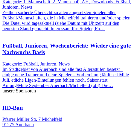
Kategorie: 1. Mannschaft, 2. Mannschaft, AH, Downloads, Fußball,
Junioren, News
Zeitlich sortierte Übersicht zu allen angesetzten Spielen aller
Fußball-Mannschaften, die in Michelfeld trainieren und/oder spielen.
Die Datei wird tagesaktuell (siehe Datum mit Uhrzeit) auf den
neuesten Stand gebracht. Interessant für: Spieler, Fu…
Fußball, Junioren, Wochenbericht: Wieder eine gute
Nachwuchs-Basis
Kategorie: Fußball, Junioren, News
Im Stadtgebiet von Auerbach sind alle fast Altersstufen besetzt –
einige neue Trainer und neue Spieler – Vorbereitung läuft seit Mitte
Juli, etliche Ligen-Einteilungen fehlen noch, Saisonstart
Anfang/Mitte September Auerbach/Michelfeld (obl) Die…
unsere Sponsoren
HD-Bau
Pfarrer-Müller-Str. 7 Michelfeld
91275 Auerbach