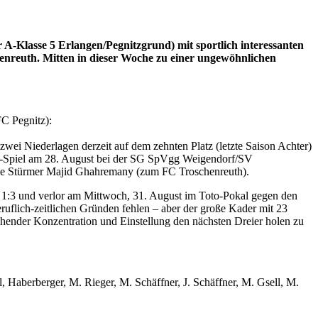
A-Klasse 5 Erlangen/Pegnitzgrund) mit sportlich interessanten
enreuth. Mitten in dieser Woche zu einer ungewöhnlichen
FC Pegnitz):
ei Niederlagen derzeit auf dem zehnten Platz (letzte Saison Achter)
FC-Spiel am 28. August bei der SG SpVgg Weigendorf/SV
hne Stürmer Majid Ghahremany (zum FC Troschenreuth).
t 1:3 und verlor am Mittwoch, 31. August im Toto-Pokal gegen den
eruflich-zeitlichen Gründen fehlen – aber der große Kader mit 23
chender Konzentration und Einstellung den nächsten Dreier holen zu
 Haberberger, M. Rieger, M. Schäffner, J. Schäffner, M. Gsell, M.