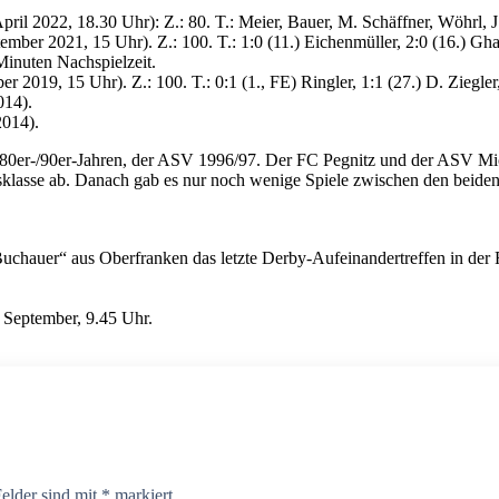
ril 2022, 18.30 Uhr): Z.: 80. T.: Meier, Bauer, M. Schäffner, Wöhrl, 
ber 2021, 15 Uhr). Z.: 100. T.: 1:0 (11.) Eichenmüller, 2:0 (16.) Ghahr
Minuten Nachspielzeit.
 2019, 15 Uhr). Z.: 100. T.: 0:1 (1., FE) Ringler, 1:1 (27.) D. Ziegler
014).
2014).
80er-/90er-Jahren, der ASV 1996/97. Der FC Pegnitz und der ASV Miche
sklasse ab. Danach gab es nur noch wenige Spiele zwischen den beiden
chauer“ aus Oberfranken das letzte Derby-Aufeinandertreffen in der R
 September, 9.45 Uhr.
Felder sind mit
*
markiert