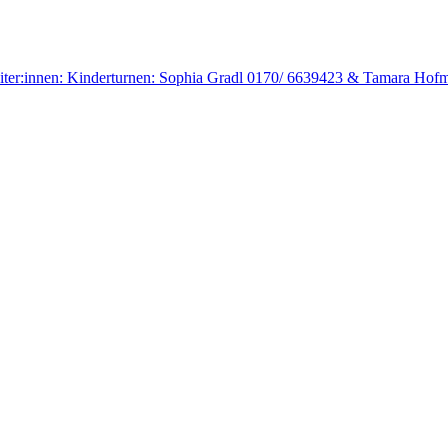
sleiter:innen: Kinderturnen: Sophia Gradl 0170/ 6639423 & Tamara Ho