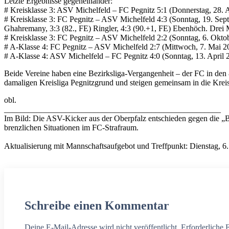
Letzte Ergebnisse gegeneinander:
# Kreisklasse 3: ASV Michelfeld – FC Pegnitz 5:1 (Donnerstag, 28. Ap
# Kreisklasse 3: FC Pegnitz – ASV Michelfeld 4:3 (Sonntag, 19. Septem
Ghahremany, 3:3 (82., FE) Ringler, 4:3 (90.+1, FE) Ebenhöch. Drei 
# Kreisklasse 3: FC Pegnitz – ASV Michelfeld 2:2 (Sonntag, 6. Oktober
# A-Klasse 4: FC Pegnitz – ASV Michelfeld 2:7 (Mittwoch, 7. Mai 2
# A-Klasse 4: ASV Michelfeld – FC Pegnitz 4:0 (Sonntag, 13. April 
Beide Vereine haben eine Bezirksliga-Vergangenheit – der FC in den 
damaligen Kreisliga Pegnitzgrund und steigen gemeinsam in die Krei
obl.
_____________________________________________________
Im Bild: Die ASV-Kicker aus der Oberpfalz entschieden gegen die „Bu
brenzlichen Situationen im FC-Strafraum.
Aktualisierung mit Mannschaftsaufgebot und Treffpunkt: Dienstag, 6.
Schreibe einen Kommentar
Deine E-Mail-Adresse wird nicht veröffentlicht. Erforderliche 