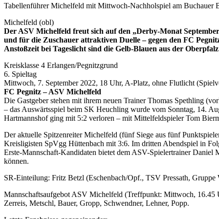
Tabellenführer Michelfeld mit Mittwoch-Nachholspiel am Buchauer Ber
Michelfeld (obl)
Der ASV Michelfeld freut sich auf den „Derby-Monat September“ 
und für die Zuschauer attraktiven Duelle – gegen den FC Pegni
Anstoßzeit bei Tageslicht sind die Gelb-Blauen aus der Oberpfalz
Kreisklasse 4 Erlangen/Pegnitzgrund
6. Spieltag
Mittwoch, 7. September 2022, 18 Uhr, A-Platz, ohne Flutlicht (Spie
FC Pegnitz – ASV Michelfeld
Die Gastgeber stehen mit ihrem neuen Trainer Thomas Spethling (vor
– das Auswärtsspiel beim SK Heuchling wurde vom Sonntag, 14. Augu
Hartmannshof ging mit 5:2 verloren – mit Mittelfeldspieler Tom B
Der aktuelle Spitzenreiter Michelfeld (fünf Siege aus fünf Punktsp
Kreisligisten SpVgg Hüttenbach mit 3:6. Im dritten Abendspiel in Fol
Erste-Mannschaft-Kandidaten bietet dem ASV-Spielertrainer Daniel Ma
können.
SR-Einteilung: Fritz Betzl (Eschenbach/Opf., TSV Pressath, Gruppe
Mannschaftsaufgebot ASV Michelfeld (Treffpunkt: Mittwoch, 16.45 Uhr
Zerreis, Metschl, Bauer, Gropp, Schwendner, Lehner, Popp.