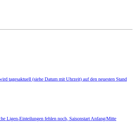
i wird tagesaktuell (siehe Datum mit Uhrzeit) auf den neuesten Stand
tliche Ligen-Einteilungen fehlen noch, Saisonstart Anfang/Mitte