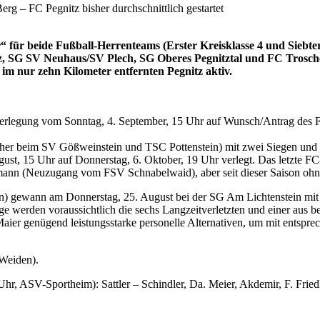
g – FC Pegnitz bisher durchschnittlich gestartet
für beide Fußball-Herrenteams (Erster Kreisklasse 4 und Siebter 
tz, SG SV Neuhaus/SV Plech, SG Oberes Pegnitztal und FC Trosch
 im nur zehn Kilometer entfernten Pegnitz aktiv.
lverlegung vom Sonntag, 4. September, 15 Uhr auf Wunsch/Antrag des 
her beim SV Gößweinstein und TSC Pottenstein) mit zwei Siegen und zw
st, 15 Uhr auf Donnerstag, 6. Oktober, 19 Uhr verlegt. Das letzte 
iermann (Neuzugang vom FSV Schnabelwaid), aber seit dieser Saison o
ielen) gewann am Donnerstag, 25. August bei der SG Am Lichtenstein mi
ge werden voraussichtlich die sechs Langzeitverletzten und einer aus b
ier genügend leistungsstarke personelle Alternativen, um mit entspre
 Weiden).
, ASV-Sportheim): Sattler – Schindler, Da. Meier, Akdemir, F. Friedl,