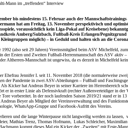
ulti-Mann im „treffenden“ Interview
vember bis mindestens 15. Februar auch der Mannschaftstrainings
bermann hat am Freitag, 13. November perspektivisch und optimis
nsspiele, voraussichtlich kein Liga-Pokal auf Kreisebene) bekannt
ndkreis Amberg/Sulzbach, Fußball-Kreis Erlangen/Pegnitzgrund in
Kleingruppen möglich) – in Geduld und halten sich an die Coron
r 1992 (also seit 29 Jahren) Vereinsmitglied beim ASV Michelfeld, zum
 der Ersten und Zweiten Fußball-Herrenmannschaft des ASV aktiv – er 
in der Altherren-Mannschaft ist ungewiss, da es derzeit in Michelfeld
iner Ehefrau Jennifer I. seit 11. November 2018 (die normalerweise z
egen der Pandemie in zwei ASV-Abteilungen – Fußball und Faschingsgesel
. Als Kicker hat Andreas Beyer in seiner Karriere im Herrenbereich scho
t er in erster Linie als Defensivkraft (rechter Außenverteidiger in de
 Tore vorbereitet. In der noch laufenden Saison 2019/21 stand er in 1
Andreas Beyer als Mitglied der Vereinsverwaltung und des Funktionste
chnologie, WhatsApp-Gruppe und Facebook-Aufritt des Vereins.
rlieren und die lange Winterpause nicht langweilig werden zu lassen,
 Meier, Mathias Trenz, Thomas Hofmann, Lukas Schleicher, Maximilian 
é Bachmann kommt dieses Mal ein Kicker der „Zweiten“ mit Erste-Mann