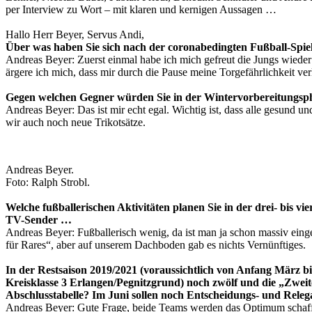
per Interview zu Wort – mit klaren und kernigen Aussagen …
Hallo Herr Beyer, Servus Andi,
Über was haben Sie sich nach der coronabedingten Fußball-Spie
Andreas Beyer: Zuerst einmal habe ich mich gefreut die Jungs wieder z
ärgere ich mich, dass mir durch die Pause meine Torgefährlichkeit ve
Gegen welchen Gegner würden Sie in der Wintervorbereitungspha
Andreas Beyer: Das ist mir echt egal. Wichtig ist, dass alle gesund
wir auch noch neue Trikotsätze.
Andreas Beyer.
Foto: Ralph Strobl.
Welche fußballerischen Aktivitäten planen Sie in der drei- bis 
TV-Sender …
Andreas Beyer: Fußballerisch wenig, da ist man ja schon massiv eing
für Rares“, aber auf unserem Dachboden gab es nichts Vernünftiges.
In der Restsaison 2019/2021 (voraussichtlich von Anfang März bi
Kreisklasse 3 Erlangen/Pegnitzgrund) noch zwölf und die „Zwei
Abschlusstabelle? Im Juni sollen noch Entscheidungs- und Relega
Andreas Beyer: Gute Frage, beide Teams werden das Optimum schaffen