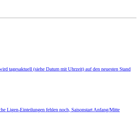
i wird tagesaktuell (siehe Datum mit Uhrzeit) auf den neuesten Stand
tliche Ligen-Einteilungen fehlen noch, Saisonstart Anfang/Mitte