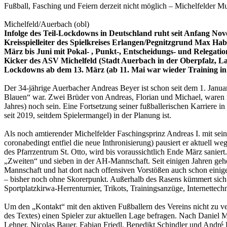
Fußball, Fasching und Feiern derzeit nicht möglich – Michelfelder M
Michelfeld/Auerbach (obl)
Infolge des Teil-Lockdowns in Deutschland ruht seit Anfang No
Kreisspielleiter des Spielkreises Erlangen/Pegnitzgrund Max Ha
März bis Juni mit Pokal- , Punkt-, Entscheidungs- und Relegatio
Kicker des ASV Michelfeld (Stadt Auerbach in der Oberpfalz, La
Lockdowns ab dem 13. März (ab 11. Mai war wieder Training in 
Der 34-jährige Auerbacher Andreas Beyer ist schon seit dem 1. Janua
Blauen“ war. Zwei Brüder von Andreas, Florian und Michael, waren in
Jahres) noch sein. Eine Fortsetzung seiner fußballerischen Karriere 
seit 2019, seitdem Spielermangel) in der Planung ist.
Als noch amtierender Michelfelder Faschingsprinz Andreas I. mit se
coronabedingt entfiel die neue Inthronisierung) pausiert er aktuell w
des Pfarrzentrum St. Otto, wird bis voraussichtlich Ende März saniert
„Zweiten“ und sieben in der AH-Mannschaft. Seit einigen Jahren gehör
Mannschaft und hat dort nach offensiven Vorstößen auch schon einige
– bisher noch ohne Skorerpunkt. Außerhalb des Rasens kümmert sich 
Sportplatzkirwa-Herrenturnier, Trikots, Trainingsanzüge, Internette
Um den „Kontakt“ mit den aktiven Fußballern des Vereins nicht zu ve
des Textes) einen Spieler zur aktuellen Lage befragen. Nach Daniel
Lehner, Nicolas Bauer, Fabian Friedl, Benedikt Schindler und Andr