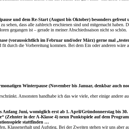
lpause und dem Re-Start (August bis Oktober) besonders gefreut u
u sehen, dass alle zahlreich erschienen sind und mitgemacht haben. Das 
rloren gegangen ist – gerade in meiner Abschiedssaison nicht so schön.
se (voraussichtlich im Februar und/oder März) gerne mal „teste
 und fit durch die Vorbereitung kommen. Bei dem Ein oder anderen wär
viermonatigen Winterpause (November bis Januar, denkbar auch noc
eschränkt. Ansonsten handhabe ich das wie viele, eher einige andere a
s Anfang Juni, womöglich erst ab 1. April/Gründonnerstag bis 30. 
te“ (Zehnter in der A-Klasse 4) neun Punktspiele auf dem Program
tionsspiele stattfinden …
, Klassenerhalt und Aufstieg. Bei der Zweiten stehen wir uns aber a