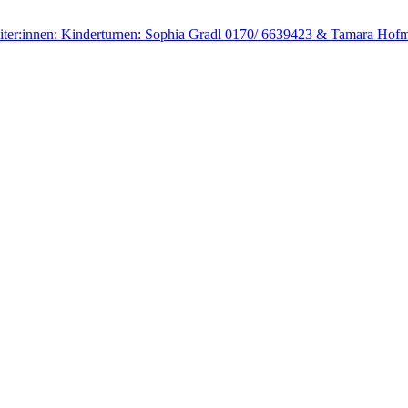
sleiter:innen: Kinderturnen: Sophia Gradl 0170/ 6639423 & Tamara Ho