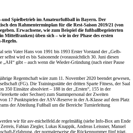
 –und Spielbetrieb im Amateurfußball in Bayern. Der
tisch den Rahmenterminplan für die Rest-Saison 2019/21 (von
gegeben. Erwachsene, wie zum Beispiel die fußballbegeisterten
 Mittelfranken) üben sich – wie in der Phase des ersten
a-Regeln.
al sein Vater Hans von 1991 bis 1993 Erster Vorstand der „Gelb-
selbst wird es bis Saisonende (voraussichtlich 30. Juni diesen
 keine „AH“ gibt – auch wenn die Wieder-Gründung (nach einer Pause
weijährige Regentschaft wäre zum 11. November 2020 beendet gewesen,
lschaft (FG). Die Trainingsstätte der dritten Sparte Fitness, der Saal
n 350 Einsätze absolviert – 188 in der „Ersten“, 155 in der
r Viererkette oder Sechser) zum Stammpersonal der Zweiten
3 von 17 Punktspielen der ASV-Reserve in der A-Klasse auf dem Platz
ams der Abteilung Fußball um die Bereiche Turnierleitung
 werden wir für asv-michelfeld.de regelmäßig (siehe Info-Box am Ende
Zerreis, Fabian Ziegler, Lukas Knappik, Andreas Leissner, Manuel
schaft-Erfahrung, der normalerweise die Rückennummer fünf trägt,