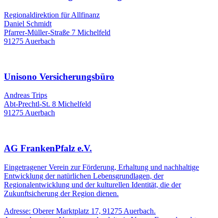
Regionaldirektion für Allfinanz
Daniel Schmidt
Pfarrer-Müller-Straße 7 Michelfeld
91275 Auerbach
Unisono Versicherungsbüro
Andreas Trips
Abt-Prechtl-St. 8 Michelfeld
91275 Auerbach
AG FrankenPfalz e.V.
Eingetragener Verein zur Förderung, Erhaltung und nachhaltige
Entwicklung der natürlichen Lebensgrundlagen, der
Regionalentwicklung und der kulturellen Identität, die der
Zukunftsicherung der Region dienen.
Adresse: Oberer Marktplatz 17, 91275 Auerbach.