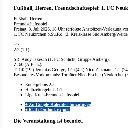
Fußball, Herren, Freundschaftsspiel: 1. FC Neu
Fußball, Herren
Freundschaftsspiel
Freitag, 3. Juli 2026, 18 Uhr (erfolgte Anstoßzeit-Verlegung v
1. FC Neukirchen b.Su.Ro. (3. Kreisklasse Süd Amberg/Weiden
=>
2:2 (1:1).
SR: Andy Jakesch (1. FC Schlicht, Gruppe Amberg).
Z: 60 (A-Platz).
T: 1:0 (19.) Jeremias George, 1:1 ()42.) Nico Zitzmann, 1:2 (54
Besonderes Vorkommnis: Torhüter Nico Fischer (Neukirchen) we
Endergebnis
2:2
Halbzeitergebnis
1:1
Liga
Kreis-Freundschaftsspiel
+ Zu Google Kalender hinzufügen
+ iCal / Outlook export
Die Veranstaltung ist beendet.