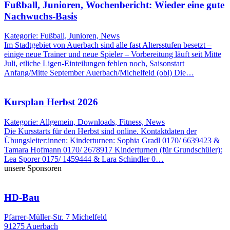
Fußball, Junioren, Wochenbericht: Wieder eine gute
Nachwuchs-Basis
Kategorie: Fußball, Junioren, News
Im Stadtgebiet von Auerbach sind alle fast Altersstufen besetzt –
einige neue Trainer und neue Spieler – Vorbereitung läuft seit Mitte
Juli, etliche Ligen-Einteilungen fehlen noch, Saisonstart
Anfang/Mitte September Auerbach/Michelfeld (obl) Die…
Kursplan Herbst 2026
Kategorie: Allgemein, Downloads, Fitness, News
Die Kursstarts für den Herbst sind online. Kontaktdaten der
Übungsleiter:innen: Kinderturnen: Sophia Gradl 0170/ 6639423 &
Tamara Hofmann 0170/ 2678917 Kinderturnen (für Grundschüler):
Lea Sporer 0175/ 1459444 & Lara Schindler 0…
unsere Sponsoren
HD-Bau
Pfarrer-Müller-Str. 7 Michelfeld
91275 Auerbach