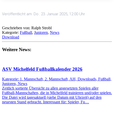
Veröffentlicht am: Do.. 23. Januar 2025, 12:00 Uhr
Geschrieben von: Ralph Strobl
Kategorie:
Fußball
,
Junioren
,
News
Download
Weitere News:
ASV Michelfeld Fußballkalender 2026
Kategorie: 1. Mannschaft, 2. Mannschaft, AH, Downloads, Fußball,
Junioren, News
Zeitlich sortierte Übersicht zu allen angesetzten Spielen aller
Fußball-Mannschaften, die in Michelfeld trainieren und/oder spielen.
Die Datei wird tagesaktuell (siehe Datum mit Uhrzeit) auf den
neuesten Stand gebracht. Interessant für: Spieler, Fu…