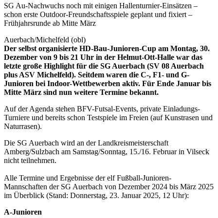
SG Au-Nachwuchs noch mit einigen Hallenturnier-Einsätzen –
schon erste Outdoor-Freundschaftsspiele geplant und fixiert –
Frühjahrsrunde ab Mitte März
Auerbach/Michelfeld (obl)
Der selbst organisierte HD-Bau-Junioren-Cup am Montag, 30.
Dezember von 9 bis 21 Uhr in der Helmut-Ott-Halle war das
letzte große Highlight für die SG Auerbach (SV 08 Auerbach
plus ASV Michelfeld). Seitdem waren die C-, F1- und G-
Junioren bei Indoor-Wettbewerben aktiv. Für Ende Januar bis
Mitte März sind nun weitere Termine bekannt.
Auf der Agenda stehen BFV-Futsal-Events, private Einladungs-
Turniere und bereits schon Testspiele im Freien (auf Kunstrasen und
Naturrasen).
Die SG Auerbach wird an der Landkreismeisterschaft
Amberg/Sulzbach am Samstag/Sonntag, 15./16. Februar in Vilseck
nicht teilnehmen.
Alle Termine und Ergebnisse der elf Fußball-Junioren-
Mannschaften der SG Auerbach von Dezember 2024 bis März 2025
im Überblick (Stand: Donnerstag, 23. Januar 2025, 12 Uhr):
A-Junioren