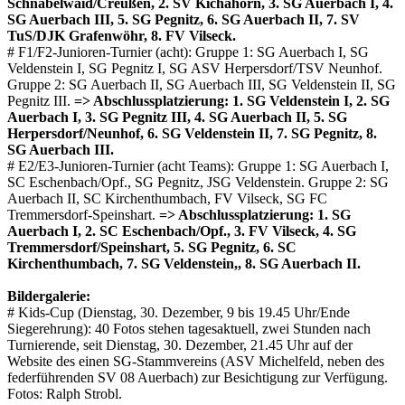
Schnabelwaid/Creußen, 2. SV Kichahorn, 3. SG Auerbach I, 4.
SG Auerbach III, 5. SG Pegnitz, 6. SG Auerbach II, 7. SV
TuS/DJK Grafenwöhr, 8. FV Vilseck.
# F1/F2-Junioren-Turnier (acht): Gruppe 1: SG Auerbach I, SG
Veldenstein I, SG Pegnitz I, SG ASV Herpersdorf/TSV Neunhof.
Gruppe 2: SG Auerbach II, SG Auerbach III, SG Veldenstein II, SG
Pegnitz III.
=> Abschlussplatzierung: 1. SG Veldenstein I, 2. SG
Auerbach I, 3. SG Pegnitz III, 4. SG Auerbach II, 5. SG
Herpersdorf/Neunhof, 6. SG Veldenstein II, 7. SG Pegnitz, 8.
SG Auerbach III.
# E2/E3-Junioren-Turnier (acht Teams): Gruppe 1: SG Auerbach I,
SC Eschenbach/Opf., SG Pegnitz, JSG Veldenstein. Gruppe 2: SG
Auerbach II, SC Kirchenthumbach, FV Vilseck, SG FC
Tremmersdorf-Speinshart.
=> Abschlussplatzierung: 1. SG
Auerbach I, 2. SC Eschenbach/Opf., 3. FV Vilseck, 4. SG
Tremmersdorf/Speinshart, 5. SG Pegnitz, 6. SC
Kirchenthumbach, 7. SG Veldenstein,, 8. SG Auerbach II.
Bildergalerie:
# Kids-Cup (Dienstag, 30. Dezember, 9 bis 19.45 Uhr/Ende
Siegerehrung): 40 Fotos stehen tagesaktuell, zwei Stunden nach
Turnierende, seit Dienstag, 30. Dezember, 21.45 Uhr auf der
Website des einen SG-Stammvereins (ASV Michelfeld, neben des
federführenden SV 08 Auerbach) zur Besichtigung zur Verfügung.
Fotos: Ralph Strobl.