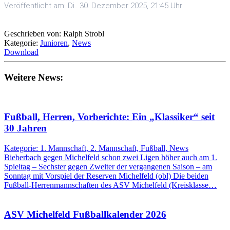
Veröffentlicht am: Di.. 30. Dezember 2025, 21:45 Uhr
Geschrieben von: Ralph Strobl
Kategorie:
Junioren
,
News
Download
Weitere News:
Fußball, Herren, Vorberichte: Ein „Klassiker“ seit
30 Jahren
Kategorie: 1. Mannschaft, 2. Mannschaft, Fußball, News
Bieberbach gegen Michelfeld schon zwei Ligen höher auch am 1.
Spieltag – Sechster gegen Zweiter der vergangenen Saison – am
Sonntag mit Vorspiel der Reserven Michelfeld (obl) Die beiden
Fußball-Herrenmannschaften des ASV Michelfeld (Kreisklasse…
ASV Michelfeld Fußballkalender 2026