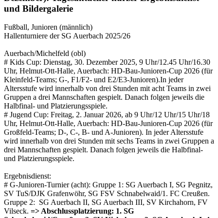
und Bildergalerie
Fußball, Junioren (männlich)
Hallenturniere der SG Auerbach 2025/26
Auerbach/Michelfeld (obl)
# Kids Cup: Dienstag, 30. Dezember 2025, 9 Uhr/12.45 Uhr/16.30
Uhr, Helmut-Ott-Halle, Auerbach: HD-Bau-Junioren-Cup 2026 (für
Kleinfeld-Teams; G-, F1/F2- und E2/E3-Junioren).In jeder
Altersstufe wird innerhalb von drei Stunden mit acht Teams in zwei
Gruppen a drei Mannschaften gespielt. Danach folgen jeweils die
Halbfinal- und Platzierungsspiele.
# Jugend Cup: Freitag, 2. Januar 2026, ab 9 Uhr/12 Uhr/15 Uhr/18
Uhr, Helmut-Ott-Halle, Auerbach: HD-Bau-Junioren-Cup 2026 (für
Großfeld-Teams; D-, C-, B- und A-Junioren). In jeder Altersstufe
wird innerhalb von drei Stunden mit sechs Teams in zwei Gruppen a
drei Mannschaften gespielt. Danach folgen jeweils die Halbfinal-
und Platzierungsspiele.
Ergebnisdienst:
# G-Junioren-Turnier (acht): Gruppe 1: SG Auerbach I, SG Pegnitz,
SV TuS/DJK Grafenwöhr, SG FSV Schnabelwaid/1. FC Creußen.
Gruppe 2: SG Auerbach II, SG Auerbach III, SV Kirchahorn, FV
Vilseck.
=> Abschlussplatzierung: 1. SG