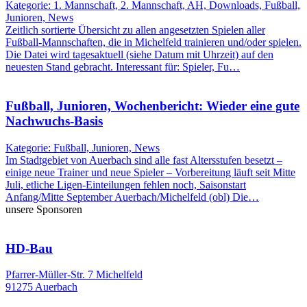
Kategorie: 1. Mannschaft, 2. Mannschaft, AH, Downloads, Fußball,
Junioren, News
Zeitlich sortierte Übersicht zu allen angesetzten Spielen aller
Fußball-Mannschaften, die in Michelfeld trainieren und/oder spielen.
Die Datei wird tagesaktuell (siehe Datum mit Uhrzeit) auf den
neuesten Stand gebracht. Interessant für: Spieler, Fu…
Fußball, Junioren, Wochenbericht: Wieder eine gute
Nachwuchs-Basis
Kategorie: Fußball, Junioren, News
Im Stadtgebiet von Auerbach sind alle fast Altersstufen besetzt –
einige neue Trainer und neue Spieler – Vorbereitung läuft seit Mitte
Juli, etliche Ligen-Einteilungen fehlen noch, Saisonstart
Anfang/Mitte September Auerbach/Michelfeld (obl) Die…
unsere Sponsoren
HD-Bau
Pfarrer-Müller-Str. 7 Michelfeld
91275 Auerbach