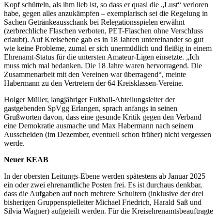
Kopf schütteln, als ihm lieb ist, so dass er quasi die „Lust“ verloren
habe, gegen alles anzukämpfen – exemplarisch sei die Regelung in
Sachen Getränkeausschank bei Relegationsspielen erwähnt
(zerbrechliche Flaschen verboten, PET-Flaschen ohne Verschluss
erlaubt). Auf Kreisebene gab es in 18 Jahren untereinander so gut
wie keine Probleme, zumal er sich unermüdlich und fleißig in einem
Ehrenamt-Status für die untersten Amateur-Ligen einsetzte. „Ich
muss mich mal bedanken. Die 18 Jahre waren hervorragend. Die
Zusammenarbeit mit den Vereinen war überragend“, meinte
Habermann zu den Vertretern der 64 Kreisklassen-Vereine.
Holger Müller, langjähriger Fußball-Abteilungsleiter der
gastgebenden SpVgg Erlangen, sprach anfangs in seinen
Grußworten davon, dass eine gesunde Kritik gegen den Verband
eine Demokratie ausmache und Max Habermann nach seinem
Ausscheiden (im Dezember, eventuell schon früher) nicht vergessen
werde.
Neuer KEAB
In der obersten Leitungs-Ebene werden spätestens ab Januar 2025
ein oder zwei ehrenamtliche Posten frei. Es ist durchaus denkbar,
dass die Aufgaben auf noch mehrere Schultern (inklusive der drei
bisherigen Gruppenspielleiter Michael Friedrich, Harald Saß und
Silvia Wagner) aufgeteilt werden. Für die Kreisehrenamtsbeauftragte