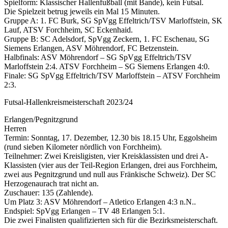
Spielform: Klassischer Hallenfußball (mit Bande), kein Futsal.
Die Spielzeit betrug jeweils ein Mal 15 Minuten.
Gruppe A: 1. FC Burk, SG SpVgg Effeltrich/TSV Marloffstein, SK
Lauf, ATSV Forchheim, SC Eckenhaid.
Gruppe B: SC Adelsdorf, SpVgg Zeckern, 1. FC Eschenau, SG
Siemens Erlangen, ASV Möhrendorf, FC Betzenstein.
Halbfinals: ASV Möhrendorf – SG SpVgg Effeltrich/TSV
Marloffstein 2:4. ATSV Forchheim – SG Siemens Erlangen 4:0.
Finale: SG SpVgg Effeltrich/TSV Marloffstein – ATSV Forchheim
2:3.
Futsal-Hallenkreismeisterschaft 2023/24
Erlangen/Pegnitzgrund
Herren
Termin: Sonntag, 17. Dezember, 12.30 bis 18.15 Uhr, Eggolsheim
(rund sieben Kilometer nördlich von Forchheim).
Teilnehmer: Zwei Kreisligisten, vier Kreisklassisten und drei A-
Klassisten (vier aus der Teil-Region Erlangen, drei aus Forchheim,
zwei aus Pegnitzgrund und null aus Fränkische Schweiz). Der SC
Herzogenaurach trat nicht an.
Zuschauer: 135 (Zahlende).
Um Platz 3: ASV Möhrendorf – Atletico Erlangen 4:3 n.N..
Endspiel: SpVgg Erlangen – TV 48 Erlangen 5:1.
Die zwei Finalisten qualifizierten sich für die Bezirksmeisterschaft.