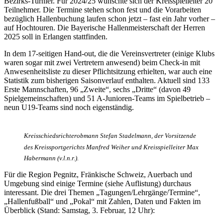
Bezirks-Turnier. Für 2024/25 wünschte sich der Kreisspielleiter 20
Teilnehmer. Die Termine stehen schon fest und die Vorarbeiten
bezüglich Hallenbuchung laufen schon jetzt – fast ein Jahr vorher –
auf Hochtouren. Die Bayerische Hallenmeisterschaft der Herren
2025 soll in Erlangen stattfinden.
In dem 17-seitigen Hand-out, die die Vereinsvertreter (einige Klubs
waren sogar mit zwei Vertretern anwesend) beim Check-in mit
Anwesenheitsliste zu dieser Pflichtsitzung erhielten, war auch eine
Statistik zum bisherigen Saisonverlauf enthalten. Aktuell sind 133
Erste Mannschaften, 96 „Zweite“, sechs „Dritte“ (davon 49
Spielgemeinschaften) und 51 A-Junioren-Teams im Spielbetrieb –
neun U19-Teams sind noch eigenständig.
Kreisschiedsrichterobmann Stefan Stadelmann, der Vorsitzende
des Kreissportgerichts Manfred Weiher und Kreisspielleiter Max
Habermann (v.l.n.r.).
Für die Region Pegnitz, Fränkische Schweiz, Auerbach und
Umgebung sind einige Termine (siehe Auflistung) durchaus
interessant. Die drei Themen „Tagungen/Lehrgänge/Termine“,
„Hallenfußball“ und „Pokal“ mit Zahlen, Daten und Fakten im
Überblick (Stand: Samstag, 3. Februar, 12 Uhr):