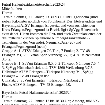
Futsal-Hallenbezirksmeisterschaft 2023/24
Mittelfranken
Herren
Termin: Sonntag, 21. Januar, 13.30 bis 19 Uhr Eggolsheim (rund
sieben Kilometer nördlich von Forchheim). Der Titelverteidiger und
Bayernligist ATSV Erlangen ist gesetzt und vom ausrichtenden
Kreis Erlangen/Pegnitzgrund ist Bezirksligist SpVgg Hüttenbach
extra dabei. Hinzu kommen die Erst- und auch Zweitplatzierten der
drei mittelfränkischen Spielkreise Nürnberg/Frankenhöhe (25
Teilnehmer in der Vorrunde), Neumarkt/Jura (20) und
Erlangen/Pegnitzgrund (neun).
Gruppe A: 1. ATSV Erlangen 7:3 Tore, 7 Punkte; 2. TV 48
Erlangen 3:3, 3; 3. Vatan Spor Nürnberg 5:7, 2; 4. ASV Neumarkt
3:5, 2.
Gruppe B: 1. SpVgg Erlangen 8:5, 6; 2 Türkspor Nürnberg 7:6, 4;
3. SpVgg Hüttenbach 4:4, 4; 4. TSV 1860 Weißenburg 3:7,3.
Halbfinals: ATSV Erlangen – Türkspor Nürnberg 3:1, SpVgg
Erlangen – TV 48 Erlangen 0:2.
Um Platz 3: SpVgg Erlangen – Türkspor Nürnberg 2:1.
Finale: ATSV Erlangen – TV 48 Erlangen 4:0.
Bayerische Futsal-Hallenmeisterschaft 2023/24
Herren
Termin: Samstag, 27. Januar, 13 bis 18.30 Uhr, Amberg, triMAX-