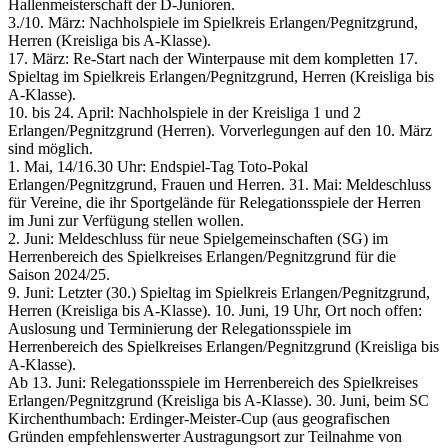
Hallenmeisterschaft der D-Junioren.
3./10. März: Nachholspiele im Spielkreis Erlangen/Pegnitzgrund,
Herren (Kreisliga bis A-Klasse).
17. März: Re-Start nach der Winterpause mit dem kompletten 17.
Spieltag im Spielkreis Erlangen/Pegnitzgrund, Herren (Kreisliga bis
A-Klasse).
10. bis 24. April: Nachholspiele in der Kreisliga 1 und 2
Erlangen/Pegnitzgrund (Herren). Vorverlegungen auf den 10. März
sind möglich.
1. Mai, 14/16.30 Uhr: Endspiel-Tag Toto-Pokal
Erlangen/Pegnitzgrund, Frauen und Herren. 31. Mai: Meldeschluss
für Vereine, die ihr Sportgelände für Relegationsspiele der Herren
im Juni zur Verfügung stellen wollen.
2. Juni: Meldeschluss für neue Spielgemeinschaften (SG) im
Herrenbereich des Spielkreises Erlangen/Pegnitzgrund für die
Saison 2024/25.
9. Juni: Letzter (30.) Spieltag im Spielkreis Erlangen/Pegnitzgrund,
Herren (Kreisliga bis A-Klasse). 10. Juni, 19 Uhr, Ort noch offen:
Auslosung und Terminierung der Relegationsspiele im
Herrenbereich des Spielkreises Erlangen/Pegnitzgrund (Kreisliga bis
A-Klasse).
Ab 13. Juni: Relegationsspiele im Herrenbereich des Spielkreises
Erlangen/Pegnitzgrund (Kreisliga bis A-Klasse). 30. Juni, beim SC
Kirchenthumbach: Erdinger-Meister-Cup (aus geografischen
Gründen empfehlenswerter Austragungsort zur Teilnahme von