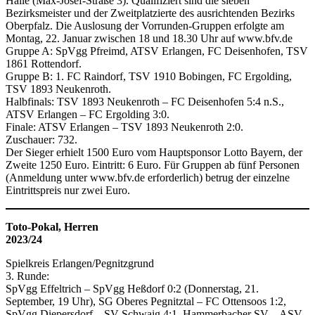
Halle (Max-Josef-Straße 3). Qualifiziert sind die sieben
Bezirksmeister und der Zweitplatzierte des ausrichtenden Bezirks
Oberpfalz. Die Auslosung der Vorrunden-Gruppen erfolgte am
Montag, 22. Januar zwischen 18 und 18.30 Uhr auf www.bfv.de
Gruppe A: SpVgg Pfreimd, ATSV Erlangen, FC Deisenhofen, TSV
1861 Rottendorf.
Gruppe B: 1. FC Raindorf, TSV 1910 Bobingen, FC Ergolding,
TSV 1893 Neukenroth.
Halbfinals: TSV 1893 Neukenroth – FC Deisenhofen 5:4 n.S.,
ATSV Erlangen – FC Ergolding 3:0.
Finale: ATSV Erlangen – TSV 1893 Neukenroth 2:0.
Zuschauer: 732.
Der Sieger erhielt 1500 Euro vom Hauptsponsor Lotto Bayern, der
Zweite 1250 Euro. Eintritt: 6 Euro. Für Gruppen ab fünf Personen
(Anmeldung unter www.bfv.de erforderlich) betrug der einzelne
Eintrittspreis nur zwei Euro.
Toto-Pokal, Herren
2023/24
Spielkreis Erlangen/Pegnitzgrund
3. Runde:
SpVgg Effeltrich – SpVgg Heßdorf 0:2 (Donnerstag, 21.
September, 19 Uhr), SG Oberes Pegnitztal – FC Ottensoos 1:2,
SpVgg Diepersdorf – SV Schwaig 4:1, Hammerbacher SV – ASV