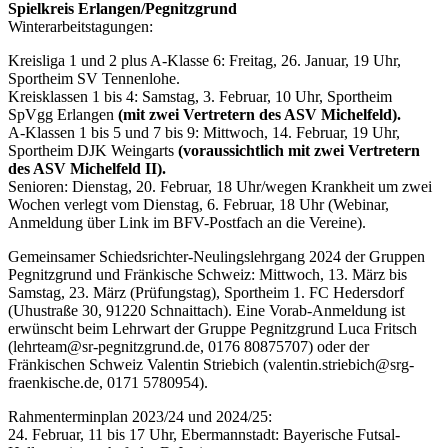
Spielkreis Erlangen/Pegnitzgrund
Winterarbeitstagungen:
Kreisliga 1 und 2 plus A-Klasse 6: Freitag, 26. Januar, 19 Uhr,
Sportheim SV Tennenlohe.
Kreisklassen 1 bis 4: Samstag, 3. Februar, 10 Uhr, Sportheim
SpVgg Erlangen
(mit zwei Vertretern des ASV Michelfeld).
A-Klassen 1 bis 5 und 7 bis 9: Mittwoch, 14. Februar, 19 Uhr,
Sportheim DJK Weingarts
(voraussichtlich mit zwei Vertretern
des ASV Michelfeld II).
Senioren: Dienstag, 20. Februar, 18 Uhr/wegen Krankheit um zwei
Wochen verlegt vom Dienstag, 6. Februar, 18 Uhr (Webinar,
Anmeldung über Link im BFV-Postfach an die Vereine).
Gemeinsamer Schiedsrichter-Neulingslehrgang 2024 der Gruppen
Pegnitzgrund und Fränkische Schweiz: Mittwoch, 13. März bis
Samstag, 23. März (Prüfungstag), Sportheim 1. FC Hedersdorf
(Uhustraße 30, 91220 Schnaittach). Eine Vorab-Anmeldung ist
erwünscht beim Lehrwart der Gruppe Pegnitzgrund Luca Fritsch
(lehrteam@sr-pegnitzgrund.de, 0176 80875707) oder der
Fränkischen Schweiz Valentin Striebich (valentin.striebich@srg-
fraenkische.de, 0171 5780954).
Rahmenterminplan 2023/24 und 2024/25:
24. Februar, 11 bis 17 Uhr, Ebermannstadt: Bayerische Futsal-