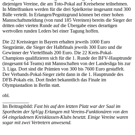
diejenigen Vereine, die am Toto-Pokal auf Kreisebene teilnehmen.
In Mittelfranken werden für die drei Spielkreise insgesamt rund 300
Bälle verteilt. In Erlangen/Pegnitzgrund können bei einer hohen
Mannschaftsmeldung (von rund 185 Vereinen) bereits die Sieger der
dritten oder vierten Runde auf die Übergabe eines derartigen
wertvollen runden Leders bei einer Tagung hoffen.
Die 22 Kreissieger in Bayern erhalten jeweils 1000 Euro
Siegprämie, die Sieger der Halbfinals jeweils 300 Euro und die
Gewinner der Viertelfinals 200 Euro. Die 22 Kreis-Pokal-
Champions qualifizieren sich für die 1. Runde der BFV-Hauptrunde
(insgesamt 64 Teams) mit Mannschaften von der Landesliga bis zur
3. Liga. Dort sind die Prämien von 300 bis 7600 Euro gestaffelt.
Der Verbands-Pokal-Sieger zieht dann in die 1. Hauptrunde des
DFB-Pokals ein. Dort findet bekanntlich das Finale im
Olympiastadion in Berlin statt.
obl.
___________
Im Beitragsbild:
Fast bis auf den letzten Platz war der Saal im
Sportheim der SpVgg Erlangen mit Vereins-Funktionären von den
64 eingeladenen Kreisklassen-Klubs besetzt. Einige Vereine waren
sogar mit zwei Vertretern anwesend.