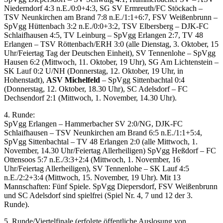
Niederndorf 4:3 n.E./0:0+4:3, SG SV Ermreuth/FC Stöckach –
TSV Neunkirchen am Brand 7:8 n.E./1:1+6:7, FSV Weißenbrunn –
SpVgg Hüttenbach 3:2 n.E./0:0+3:2, TSV Elbersberg – DJK-FC
Schlaifhausen 4:5, TV Leinburg – SpVgg Erlangen 2:7, TV 48
Erlangen – TSV Röttenbach/ERH 3:0 (alle Dienstag, 3. Oktober, 15
Uhr/Feiertag Tag der Deutschen Einheit), SV Tennenlohe – SpVgg
Hausen 6:2 (Mittwoch, 11. Oktober, 19 Uhr), SG Am Lichtenstein –
SK Lauf 0:2 U/NH (Donnerstag, 12. Oktober, 19 Uhr, in
Hohenstadt),
ASV Michelfeld
– SpVgg Sittenbachtal 0:4
(Donnerstag, 12. Oktober, 18.30 Uhr), SC Adelsdorf – FC
Dechsendorf 2:1 (Mittwoch, 1. November, 14.30 Uhr).
4. Runde:
SpVgg Erlangen – Hammerbacher SV 2:0/NG, DJK-FC
Schlaifhausen – TSV Neunkirchen am Brand 6:5 n.E./1:1+5:4,
SpVgg Sittenbachtal – TV 48 Erlangen 2:0 (alle Mittwoch, 1.
November, 14.30 Uhr/Feiertag Allerheiligen) SpVgg Heßdorf – FC
Ottensoos 5:7 n.E./3:3+2:4 (Mittwoch, 1. November, 16
Uhr/Feiertag Allerheiligen), SV Tennenlohe – SK Lauf 4:5
n.E./2:2+3:4 (Mittwoch, 15. November, 19 Uhr). Mit 13
Mannschaften: Fünf Spiele. SpVgg Diepersdorf, FSV Weißenbrunn
und SC Adelsdorf sind spielfrei (Spiel Nr. 4, 7 und 12 der 3.
Runde).
5. Runde/Viertelfinale (erfolgte öffentliche Auslosung von