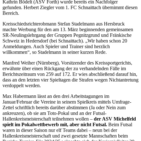
Kathrin Bödelt (ASV Forth) wurde bereits ein Nachfolger
gefunden. Herbert Ziegler vom 1. FC Schnaittach übernimmt diesen
Bereich.
Kreisschiedsrichterobmann Stefan Stadelmann aus Hersbruck
machte Werbung für den am 13. März beginnenden gemeinsamen
SR-Neulingslehrgang der Gruppen Pegnitzgrund und Fränkische
Schweiz in Hedersdorf (bei Schnaittach). „Wir haben schon 20
Anmeldungen. Auch Spieler und Trainer sind herzlich
willkommen“, so Stadelmann in seiner kurzen Rede.
Manfred Weiher (Nürnberg), Vorsitzender des Kreissportgerichts,
erwähnte über einen Rückgang der zu verhandelnden Fälle im
Berichtszeitraum von 259 auf 172. Er wies abschließend darauf hin,
dass an den letzten vier Spieltagen die Strafen wegen Nichtantretung
verdoppelt werden.
Max Habermann lässt an den drei Arbeitstagungen im
Januar/Februar die Vereine in seinem Spielkreis mittels Umfrage-
Zettel schriftlich bereits darüber abstimmen (Ja oder Nein zum
ankreuzen), ob sie am Toto-Pokal und an der Futsal-
Hallenkreismeisterschaft teilnehmen wollen –
der ASV Michelfeld
spielt im Pokalwettbewerb mit, aber nicht Futsal.
Beim Futsal
waren in dieser Saison nur elf Teams dabei – neun bei der
Hallenkreismeisterschaft und zwei gesetzte Mannschaften beim