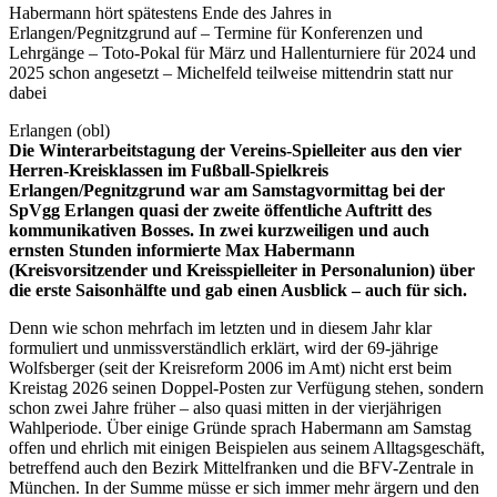
Habermann hört spätestens Ende des Jahres in
Erlangen/Pegnitzgrund auf – Termine für Konferenzen und
Lehrgänge – Toto-Pokal für März und Hallenturniere für 2024 und
2025 schon angesetzt – Michelfeld teilweise mittendrin statt nur
dabei
Erlangen (obl)
Die Winterarbeitstagung der Vereins-Spielleiter aus den vier
Herren-Kreisklassen im Fußball-Spielkreis
Erlangen/Pegnitzgrund war am Samstagvormittag bei der
SpVgg Erlangen quasi der zweite öffentliche Auftritt des
kommunikativen Bosses. In zwei kurzweiligen und auch
ernsten Stunden informierte Max Habermann
(Kreisvorsitzender und Kreisspielleiter in Personalunion) über
die erste Saisonhälfte und gab einen Ausblick – auch für sich.
Denn wie schon mehrfach im letzten und in diesem Jahr klar
formuliert und unmissverständlich erklärt, wird der 69-jährige
Wolfsberger (seit der Kreisreform 2006 im Amt) nicht erst beim
Kreistag 2026 seinen Doppel-Posten zur Verfügung stehen, sondern
schon zwei Jahre früher – also quasi mitten in der vierjährigen
Wahlperiode. Über einige Gründe sprach Habermann am Samstag
offen und ehrlich mit einigen Beispielen aus seinem Alltagsgeschäft,
betreffend auch den Bezirk Mittelfranken und die BFV-Zentrale in
München. In der Summe müsse er sich immer mehr ärgern und den