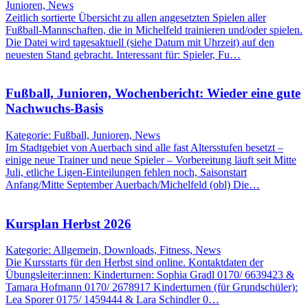
Junioren, News
Zeitlich sortierte Übersicht zu allen angesetzten Spielen aller
Fußball-Mannschaften, die in Michelfeld trainieren und/oder spielen.
Die Datei wird tagesaktuell (siehe Datum mit Uhrzeit) auf den
neuesten Stand gebracht. Interessant für: Spieler, Fu…
Fußball, Junioren, Wochenbericht: Wieder eine gute
Nachwuchs-Basis
Kategorie: Fußball, Junioren, News
Im Stadtgebiet von Auerbach sind alle fast Altersstufen besetzt –
einige neue Trainer und neue Spieler – Vorbereitung läuft seit Mitte
Juli, etliche Ligen-Einteilungen fehlen noch, Saisonstart
Anfang/Mitte September Auerbach/Michelfeld (obl) Die…
Kursplan Herbst 2026
Kategorie: Allgemein, Downloads, Fitness, News
Die Kursstarts für den Herbst sind online. Kontaktdaten der
Übungsleiter:innen: Kinderturnen: Sophia Gradl 0170/ 6639423 &
Tamara Hofmann 0170/ 2678917 Kinderturnen (für Grundschüler):
Lea Sporer 0175/ 1459444 & Lara Schindler 0…