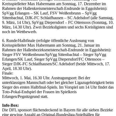
Kreisspielleiter Max Habermann am Sonntag, 17. Dezember im
Rahmen der Hallenkreismeisterschaft-Endrunde in Eggolsheim):
SpVgg Erlangen – SK Lauf, FSV Weißenbrunn – SpVgg
Sittenbachtal, DJK-FC Schlaifhausen – SC Adelsdorf (alle Samstag,
9. März, 14 Uhr), SpVgg Diepersdorf – FC Ottensoos (Sonntag, 10.
März, 14.30 Uhr). Zwei Bezirksligisten und sechs Kreisligisten sind
noch im Wettbewerb.
6. Runde/Halbfinale (erfolgte öffentliche Auslosung von
Kreisspielleiter Max Habermann am Sonntag, 21. Januar im
Rahmen der Hallenbezirksmeisterschaft-Endrunde in Eggolsheim):
Sieger FSV Weißenbrunn/SpVgg Sittenbachtal – Sieger SpVgg
Erlangen/SK Lauf, Sieger SpVgg Diepersdorf/FC Ottensoos –
Sieger DJK-FC Schlaifhausen/SC Adelsdorf (beide Mittwoch, 17.
April, 18.30 Uhr).
Finale:
Mittwoch, 1. Mai, 16.30 Uhr. Austragungsort: Bei der
unterklassigen Mannschaft oder bei gleicher Ligazugehörigkeit beim
Sieger des ersten Halbfinal-Spiels. Im Vorspiel um 14 Uhr findet das
Toto-Pokal-Endspiel der Frauen im Spielkreis
Erlangen/Pegnitzgrund statt.
Info-Box:
Die DFL sponsort flächendeckend in Bayern für alle sieben Bezirke
eine gewisse Anzahl an Original-Bundesliga-Spielbällen für