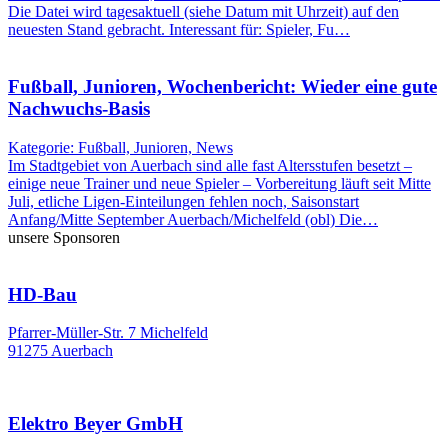
Die Datei wird tagesaktuell (siehe Datum mit Uhrzeit) auf den
neuesten Stand gebracht. Interessant für: Spieler, Fu…
Fußball, Junioren, Wochenbericht: Wieder eine gute
Nachwuchs-Basis
Kategorie: Fußball, Junioren, News
Im Stadtgebiet von Auerbach sind alle fast Altersstufen besetzt –
einige neue Trainer und neue Spieler – Vorbereitung läuft seit Mitte
Juli, etliche Ligen-Einteilungen fehlen noch, Saisonstart
Anfang/Mitte September Auerbach/Michelfeld (obl) Die…
unsere Sponsoren
HD-Bau
Pfarrer-Müller-Str. 7 Michelfeld
91275 Auerbach
Elektro Beyer GmbH