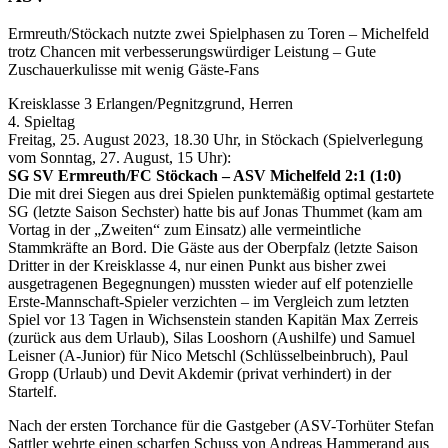
Ermreuth/Stöckach nutzte zwei Spielphasen zu Toren – Michelfeld
trotz Chancen mit verbesserungswürdiger Leistung – Gute
Zuschauerkulisse mit wenig Gäste-Fans
Kreisklasse 3 Erlangen/Pegnitzgrund, Herren
4. Spieltag
Freitag, 25. August 2023, 18.30 Uhr, in Stöckach (Spielverlegung
vom Sonntag, 27. August, 15 Uhr):
SG SV Ermreuth/FC Stöckach – ASV Michelfeld 2:1 (1:0)
Die mit drei Siegen aus drei Spielen punktemäßig optimal gestartete
SG (letzte Saison Sechster) hatte bis auf Jonas Thummet (kam am
Vortag in der „Zweiten“ zum Einsatz) alle vermeintliche
Stammkräfte an Bord. Die Gäste aus der Oberpfalz (letzte Saison
Dritter in der Kreisklasse 4, nur einen Punkt aus bisher zwei
ausgetragenen Begegnungen) mussten wieder auf elf potenzielle
Erste-Mannschaft-Spieler verzichten – im Vergleich zum letzten
Spiel vor 13 Tagen in Wichsenstein standen Kapitän Max Zerreis
(zurück aus dem Urlaub), Silas Looshorn (Aushilfe) und Samuel
Leisner (A-Junior) für Nico Metschl (Schlüsselbeinbruch), Paul
Gropp (Urlaub) und Devit Akdemir (privat verhindert) in der
Startelf.
Nach der ersten Torchance für die Gastgeber (ASV-Torhüter Stefan
Sattler wehrte einen scharfen Schuss von Andreas Hammerand aus