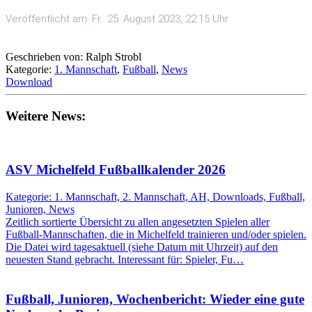
Veröffentlicht am: Fr.. 25. August 2023, 22:15 Uhr
Geschrieben von: Ralph Strobl
Kategorie:
1. Mannschaft
,
Fußball
,
News
Download
Weitere News:
ASV Michelfeld Fußballkalender 2026
Kategorie: 1. Mannschaft, 2. Mannschaft, AH, Downloads, Fußball,
Junioren, News
Zeitlich sortierte Übersicht zu allen angesetzten Spielen aller
Fußball-Mannschaften, die in Michelfeld trainieren und/oder spielen.
Die Datei wird tagesaktuell (siehe Datum mit Uhrzeit) auf den
neuesten Stand gebracht. Interessant für: Spieler, Fu…
Fußball, Junioren, Wochenbericht: Wieder eine gute