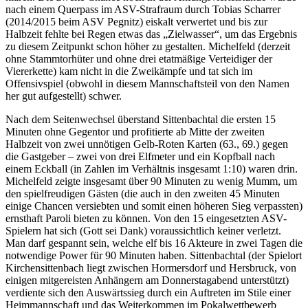
nach einem Querpass im ASV-Strafraum durch Tobias Scharrer
(2014/2015 beim ASV Pegnitz) eiskalt verwertet und bis zur
Halbzeit fehlte bei Regen etwas das „Zielwasser“, um das Ergebnis
zu diesem Zeitpunkt schon höher zu gestalten. Michelfeld (derzeit
ohne Stammtorhüter und ohne drei etatmäßige Verteidiger der
Viererkette) kam nicht in die Zweikämpfe und tat sich im
Offensivspiel (obwohl in diesem Mannschaftsteil von den Namen
her gut aufgestellt) schwer.
Nach dem Seitenwechsel überstand Sittenbachtal die ersten 15
Minuten ohne Gegentor und profitierte ab Mitte der zweiten
Halbzeit von zwei unnötigen Gelb-Roten Karten (63., 69.) gegen
die Gastgeber – zwei von drei Elfmeter und ein Kopfball nach
einem Eckball (in Zahlen im Verhältnis insgesamt 1:10) waren drin.
Michelfeld zeigte insgesamt über 90 Minuten zu wenig Mumm, um
den spielfreudigen Gästen (die auch in den zweiten 45 Minuten
einige Chancen versiebten und somit einen höheren Sieg verpassten)
ernsthaft Paroli bieten zu können. Von den 15 eingesetzten ASV-
Spielern hat sich (Gott sei Dank) voraussichtlich keiner verletzt.
Man darf gespannt sein, welche elf bis 16 Akteure in zwei Tagen die
notwendige Power für 90 Minuten haben. Sittenbachtal (der Spielort
Kirchensittenbach liegt zwischen Hormersdorf und Hersbruck, von
einigen mitgereisten Anhängern am Donnerstagabend unterstützt)
verdiente sich den Auswärtssieg durch ein Auftreten im Stile einer
Heimmannschaft und das Weiterkommen im Pokalwettbewerb