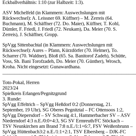
Eckballverhältnis: 1:10 (zur Halbzeit: 1:3).
ASV Michelfeld (in Klammern: Auswechslungen mit
Rückwechsel): A. Leissner 69. Küffner) – M. Zerreis (64.
Buchmann), M. Schäffner (72. Do. Maier), Küffner, T. Kohl,
Dümler, F. Friedl, J. Friedl (72. Neukam), Da. Meier (70. S.
Zerreis), J. Schäffner, Gropp.
SpVgg Sittenbachtal (in Klammern: Auswechslungen mit
Rückwechsel): Aures – Pfann, Kürzdörfer (70. Helmer), To.
Scharrer (70. Waldner), Bloß (65. Sa. Banitorof Zadeh), Schütte,
Voss, Sh. Bani Torofzadeh, Do. Meier (70. Günther), Wrosch,
Kroha. Nicht eingesetzt: Gunawardhana.
_______________________________________________________
Toto-Pokal, Herren
2023/24
Spielkreis Erlangen/Pegnitzgrund
3. Runde:
SpVgg Effeltrich – SpVgg Heßdorf 0:2 (Donnerstag, 21.
September, 19 Uhr), SG Oberes Pegnitztal – FC Ottensoos 1:2,
SpVgg Diepersdorf – SV Schwaig 4:1, Hammerbacher SV – ASV
Niederndorf 4:3 n.E./0:0+4:3, SG SV Ermreuth/FC Stöckach –
TSV Neunkirchen am Brand 7:8 n.E./1:1+6:7, FSV Weißenbrunn –
SpVgg Hüttenbach3:2 n.E./1:1+2:1, TSV Elbersberg – DJK-FC