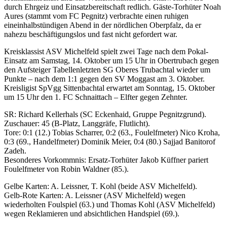
durch Ehrgeiz und Einsatzbereitschaft redlich. Gäste-Torhüter Noah
Aures (stammt vom FC Pegnitz) verbrachte einen ruhigen
eineinhalbstündigen Abend in der nördlichen Oberpfalz, da er
nahezu beschäftigungslos und fast nicht gefordert war.
Kreisklassist ASV Michelfeld spielt zwei Tage nach dem Pokal-
Einsatz am Samstag, 14. Oktober um 15 Uhr in Obertrubach gegen
den Aufsteiger Tabellenletzten SG Oberes Trubachtal wieder um
Punkte – nach dem 1:1 gegen den SV Moggast am 3. Oktober.
Kreisligist SpVgg Sittenbachtal erwartet am Sonntag, 15. Oktober
um 15 Uhr den 1. FC Schnaittach – Elfter gegen Zehnter.
SR: Richard Kellerhals (SC Eckenhaid, Gruppe Pegnitzgrund).
Zuschauer: 45 (B-Platz, Langgräfe, Flutlicht).
Tore: 0:1 (12.) Tobias Scharrer, 0:2 (63., Foulelfmeter) Nico Kroha,
0:3 (69., Handelfmeter) Dominik Meier, 0:4 (80.) Sajjad Banitorof
Zadeh.
Besonderes Vorkommnis: Ersatz-Torhüter Jakob Küffner pariert
Foulelfmeter von Robin Waldner (85.).
Gelbe Karten: A. Leissner, T. Kohl (beide ASV Michelfeld).
Gelb-Rote Karten: A. Leissner (ASV Michelfeld) wegen
wiederholten Foulspiel (63.) und Thomas Kohl (ASV Michelfeld)
wegen Reklamieren und absichtlichen Handspiel (69.).