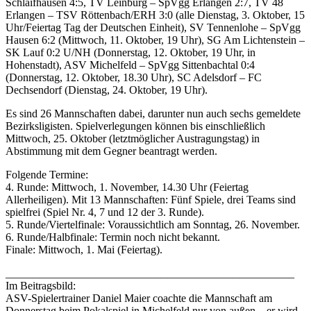
Schlaifhausen 4:5, TV Leinburg – SpVgg Erlangen 2:7, TV 48
Erlangen – TSV Röttenbach/ERH 3:0 (alle Dienstag, 3. Oktober, 15
Uhr/Feiertag Tag der Deutschen Einheit), SV Tennenlohe – SpVgg
Hausen 6:2 (Mittwoch, 11. Oktober, 19 Uhr), SG Am Lichtenstein –
SK Lauf 0:2 U/NH (Donnerstag, 12. Oktober, 19 Uhr, in
Hohenstadt), ASV Michelfeld – SpVgg Sittenbachtal 0:4
(Donnerstag, 12. Oktober, 18.30 Uhr), SC Adelsdorf – FC
Dechsendorf (Dienstag, 24. Oktober, 19 Uhr).
Es sind 26 Mannschaften dabei, darunter nun auch sechs gemeldete
Bezirksligisten. Spielverlegungen können bis einschließlich
Mittwoch, 25. Oktober (letztmöglicher Austragungstag) in
Abstimmung mit dem Gegner beantragt werden.
Folgende Termine:
4. Runde: Mittwoch, 1. November, 14.30 Uhr (Feiertag
Allerheiligen). Mit 13 Mannschaften: Fünf Spiele, drei Teams sind
spielfrei (Spiel Nr. 4, 7 und 12 der 3. Runde).
5. Runde/Viertelfinale: Voraussichtlich am Sonntag, 26. November.
6. Runde/Halbfinale: Termin noch nicht bekannt.
Finale: Mittwoch, 1. Mai (Feiertag).
____________________________________________________
Im Beitragsbild:
ASV-Spielertrainer Daniel Maier coachte die Mannschaft am
Donnerstag beim Pokalspiel in Michelfeld nur von außen – er wird