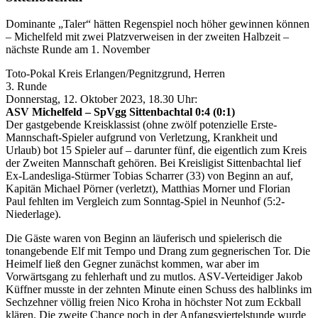
Dominante „Taler“ hätten Regenspiel noch höher gewinnen können
– Michelfeld mit zwei Platzverweisen in der zweiten Halbzeit –
nächste Runde am 1. November
Toto-Pokal Kreis Erlangen/Pegnitzgrund, Herren
3. Runde
Donnerstag, 12. Oktober 2023, 18.30 Uhr:
ASV Michelfeld – SpVgg Sittenbachtal 0:4 (0:1)
Der gastgebende Kreisklassist (ohne zwölf potenzielle Erste-
Mannschaft-Spieler aufgrund von Verletzung, Krankheit und
Urlaub) bot 15 Spieler auf – darunter fünf, die eigentlich zum Kreis
der Zweiten Mannschaft gehören. Bei Kreisligist Sittenbachtal lief
Ex-Landesliga-Stürmer Tobias Scharrer (33) von Beginn an auf,
Kapitän Michael Pörner (verletzt), Matthias Morner und Florian
Paul fehlten im Vergleich zum Sonntag-Spiel in Neunhof (5:2-
Niederlage).
Die Gäste waren von Beginn an läuferisch und spielerisch die
tonangebende Elf mit Tempo und Drang zum gegnerischen Tor. Die
Heimelf ließ den Gegner zunächst kommen, war aber im
Vorwärtsgang zu fehlerhaft und zu mutlos. ASV-Verteidiger Jakob
Küffner musste in der zehnten Minute einen Schuss des halblinks im
Sechzehner völlig freien Nico Kroha in höchster Not zum Eckball
klären. Die zweite Chance noch in der Anfangsviertelstunde wurde