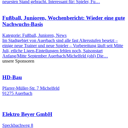
neuesten Stand gebracht. Interessant für: Spieler, Fu…
Fußball, Junioren, Wochenbericht: Wieder eine gute
Nachwuchs-Basis
Kategorie: Fußball, Junioren, News
Im Stadtgebiet von Auerbach sind alle fast Altersstufen besetzt –
einige neue Trainer und neue Spieler – Vorbereitung läuft seit Mitte
Juli, etliche Ligen-Einteilungen fehlen noch, Saisonstart
Anfang/Mitte September Auerbach/Michelfeld (obl) Die…
unsere Sponsoren
HD-Bau
Pfarrer-Müller-Str. 7 Michelfeld
91275 Auerbach
Elektro Beyer GmbH
Speckbachweg 8