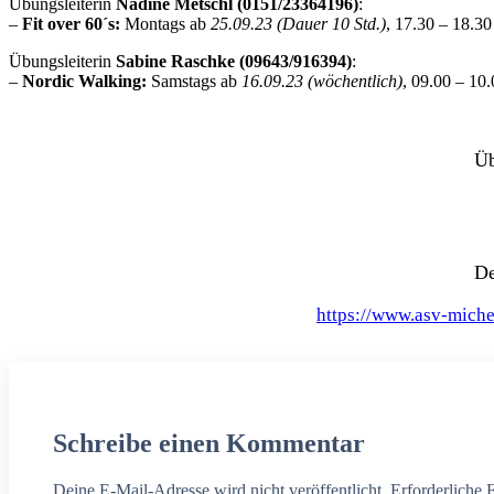
Übungsleiterin
Nadine Metschl (0151/23364196)
:
–
Fit over 60´s:
Montags ab
25.09.23 (Dauer 10 Std.)
, 17.30 – 18.3
Übungsleiterin
Sabine Raschke (09643/916394)
:
–
Nordic Walking:
Samstags ab
16.09.23 (wöchentlich)
, 09.00 – 10
Üb
De
https://www.asv-mich
Schreibe einen Kommentar
Deine E-Mail-Adresse wird nicht veröffentlicht. Erforderliche 