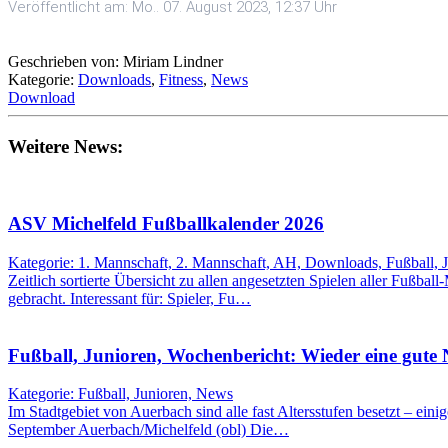
Veröffentlicht am: Mo.. 07. August 2023, 12:37 Uhr
Geschrieben von: Miriam Lindner
Kategorie:
Downloads
,
Fitness
,
News
Download
Weitere News:
ASV Michelfeld Fußballkalender 2026
Kategorie: 1. Mannschaft, 2. Mannschaft, AH, Downloads, Fußball, 
Zeitlich sortierte Übersicht zu allen angesetzten Spielen aller Fußbal
gebracht. Interessant für: Spieler, Fu…
Fußball, Junioren, Wochenbericht: Wieder eine gute
Kategorie: Fußball, Junioren, News
Im Stadtgebiet von Auerbach sind alle fast Altersstufen besetzt – eini
September Auerbach/Michelfeld (obl) Die…