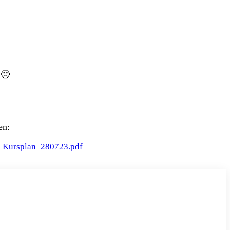
 🙂
en:
s_Kursplan_280723.pdf