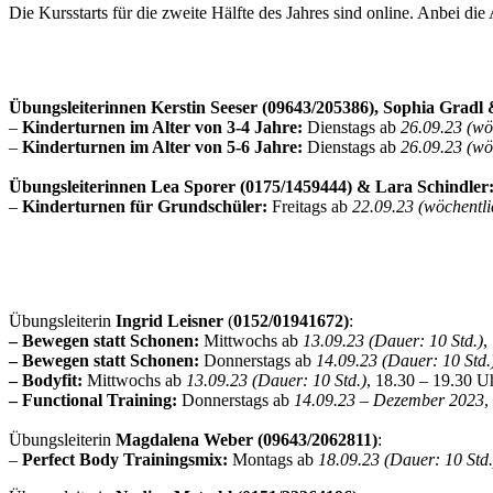
Die Kursstarts für die zweite Hälfte des Jahres sind online. Anbei die 
Übungsleiterinnen Kerstin Seeser (09643/205386), Sophia Gradl
–
Kinderturnen im Alter von 3-4 Jahre:
Dienstags ab
26.09.23 (wö
–
Kinderturnen im Alter von 5-6 Jahre:
Dienstags ab
26.09.23 (wö
Übungsleiterinnen Lea Sporer (0175/1459444) & Lara Schindler
–
Kinderturnen für Grundschüler:
Freitags ab
22.09.23 (wöchentli
Übungsleiterin
Ingrid Leisner
(
0152/01941672)
:
– Bewegen statt Schonen:
Mittwochs ab
13.09.23
(Dauer: 10 Std.)
,
–
Bewegen statt Schonen
:
Donnerstags ab
14.09.23
(Dauer: 10 Std.
– Bodyfit:
Mittwochs ab
13.09.23
(Dauer: 10 Std.)
, 18.30 – 19.30 U
– Functional Training:
Donnerstags ab
14.09.23 – Dezember
2023
,
Übungsleiterin
Magdalena Weber (09643/2062811)
:
–
Perfect Body Trainingsmix:
Montags ab
18.09.23 (Dauer: 10 Std.