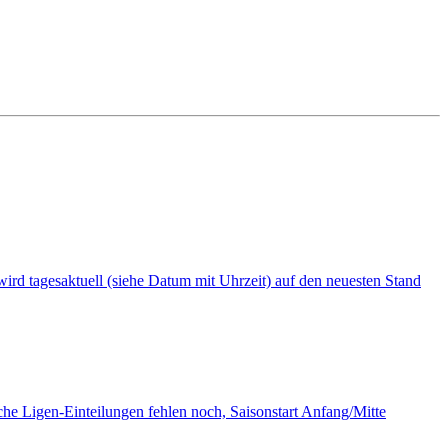
i wird tagesaktuell (siehe Datum mit Uhrzeit) auf den neuesten Stand
tliche Ligen-Einteilungen fehlen noch, Saisonstart Anfang/Mitte