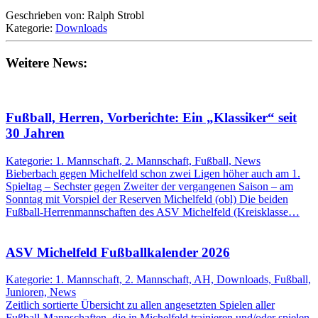
Geschrieben von: Ralph Strobl
Kategorie:
Downloads
Weitere News:
Fußball, Herren, Vorberichte: Ein „Klassiker“ seit
30 Jahren
Kategorie: 1. Mannschaft, 2. Mannschaft, Fußball, News
Bieberbach gegen Michelfeld schon zwei Ligen höher auch am 1.
Spieltag – Sechster gegen Zweiter der vergangenen Saison – am
Sonntag mit Vorspiel der Reserven Michelfeld (obl) Die beiden
Fußball-Herrenmannschaften des ASV Michelfeld (Kreisklasse…
ASV Michelfeld Fußballkalender 2026
Kategorie: 1. Mannschaft, 2. Mannschaft, AH, Downloads, Fußball,
Junioren, News
Zeitlich sortierte Übersicht zu allen angesetzten Spielen aller
Fußball-Mannschaften, die in Michelfeld trainieren und/oder spielen.