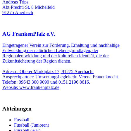
Andreas Trips
Abt-Prechtl-St. 8 Michelfeld
91275 Auerbach
AG FrankenPfalz e.V.
Eingetragener Verein zur Förderung, Erhaltung und nachhaltige
Entwicklung der natürlichen Lebensgrundlagen, der
Regionalentwicklung und der kulturellen Identität, die der
Zukunftsicherung der Region dienen.
Adresse: Oberer Marktplatz 17, 91275 Auerbach.
Ansprechpartner: Umsetzungsbegleiterin Verena Frauenknecht.
Telefon: 09643 300 9090 und 0151 2196 8616.
Website: www.frankenpfalz.de
Abteilungen
Fussball
Fussball (Junioren)
Fussball (AH)