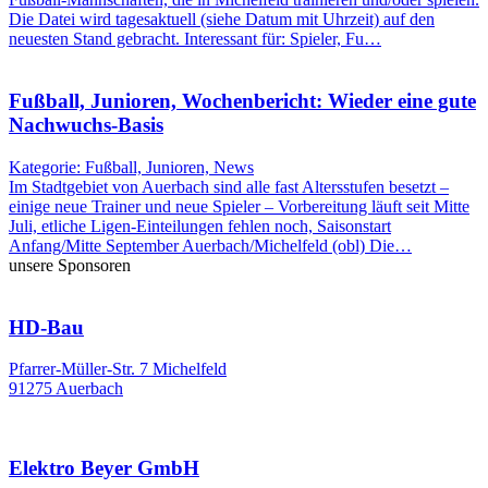
Die Datei wird tagesaktuell (siehe Datum mit Uhrzeit) auf den
neuesten Stand gebracht. Interessant für: Spieler, Fu…
Fußball, Junioren, Wochenbericht: Wieder eine gute
Nachwuchs-Basis
Kategorie: Fußball, Junioren, News
Im Stadtgebiet von Auerbach sind alle fast Altersstufen besetzt –
einige neue Trainer und neue Spieler – Vorbereitung läuft seit Mitte
Juli, etliche Ligen-Einteilungen fehlen noch, Saisonstart
Anfang/Mitte September Auerbach/Michelfeld (obl) Die…
unsere Sponsoren
HD-Bau
Pfarrer-Müller-Str. 7 Michelfeld
91275 Auerbach
Elektro Beyer GmbH