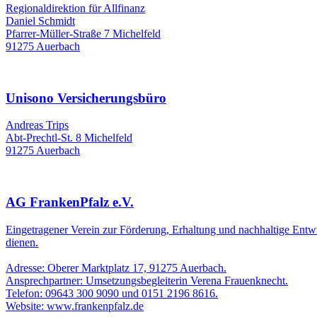
Regionaldirektion für Allfinanz
Daniel Schmidt
Pfarrer-Müller-Straße 7 Michelfeld
91275 Auerbach
Unisono Versicherungsbüro
Andreas Trips
Abt-Prechtl-St. 8 Michelfeld
91275 Auerbach
AG FrankenPfalz e.V.
Eingetragener Verein zur Förderung, Erhaltung und nachhaltige Entwi
dienen.
Adresse: Oberer Marktplatz 17, 91275 Auerbach.
Ansprechpartner: Umsetzungsbegleiterin Verena Frauenknecht.
Telefon: 09643 300 9090 und 0151 2196 8616.
Website: www.frankenpfalz.de