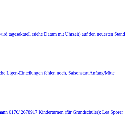
i wird tagesaktuell (siehe Datum mit Uhrzeit) auf den neuesten Stand
tliche Ligen-Einteilungen fehlen noch, Saisonstart Anfang/Mitte
fmann 0170/ 2678917 Kinderturnen (für Grundschüler): Lea Sporer