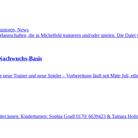
Junioren, News
l-Mannschaften, die in Michelfeld trainieren und/oder spielen. Die Date
 Nachwuchs-Basis
ge neue Trainer und neue Spieler – Vorbereitung läuft seit Mitte Juli, e
sleiter:innen: Kinderturnen: Sophia Gradl 0170/ 6639423 & Tamara Ho