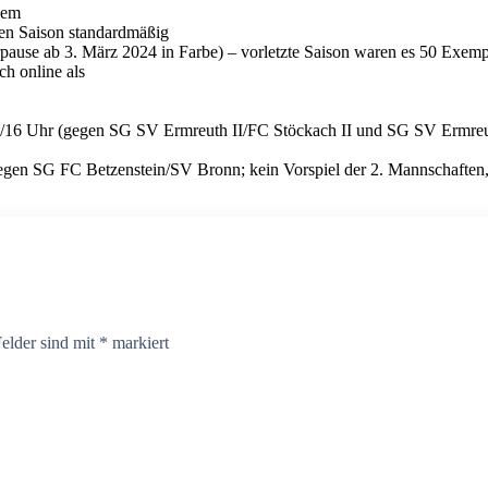
dem
nen Saison standardmäßig
pause ab 3. März 2024 in Farbe) – vorletzte Saison waren es 50 Exem
ch online als
4/16 Uhr (gegen SG SV Ermreuth II/FC Stöckach II und SG SV Ermreu
egen SG FC Betzenstein/SV Bronn; kein Vorspiel der 2. Mannschaften,
Felder sind mit
*
markiert