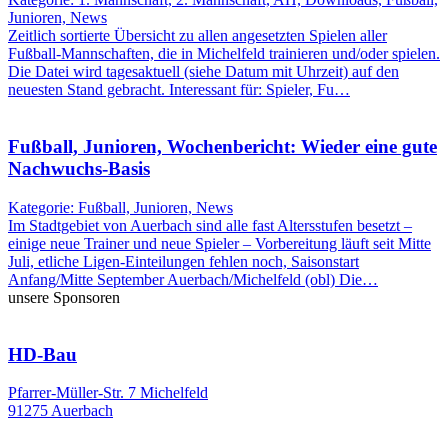
Junioren, News
Zeitlich sortierte Übersicht zu allen angesetzten Spielen aller
Fußball-Mannschaften, die in Michelfeld trainieren und/oder spielen.
Die Datei wird tagesaktuell (siehe Datum mit Uhrzeit) auf den
neuesten Stand gebracht. Interessant für: Spieler, Fu…
Fußball, Junioren, Wochenbericht: Wieder eine gute
Nachwuchs-Basis
Kategorie: Fußball, Junioren, News
Im Stadtgebiet von Auerbach sind alle fast Altersstufen besetzt –
einige neue Trainer und neue Spieler – Vorbereitung läuft seit Mitte
Juli, etliche Ligen-Einteilungen fehlen noch, Saisonstart
Anfang/Mitte September Auerbach/Michelfeld (obl) Die…
unsere Sponsoren
HD-Bau
Pfarrer-Müller-Str. 7 Michelfeld
91275 Auerbach