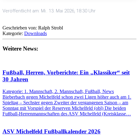
Veröffentlicht am: Mi.. 13. Mai 2026, 18:30 Uhr
Geschrieben von: Ralph Strobl
Kategorie:
Downloads
Weitere News:
Fußball, Herren, Vorberichte: Ein „Klassiker“ seit
30 Jahren
Kategorie: 1. Mannschaft, 2. Mannschaft, Fußball, News
Bieberbach gegen Michelfeld schon zwei Ligen höher auch am 1.
Spieltag – Sechster gegen Zweiter der vergangenen Saison – am
Sonntag mit Vorspiel der Reserven Michelfeld (obl) Die beiden
Fußball-Herrenmannschaften des ASV Michelfeld (Kreisklasse…
ASV Michelfeld Fußballkalender 2026