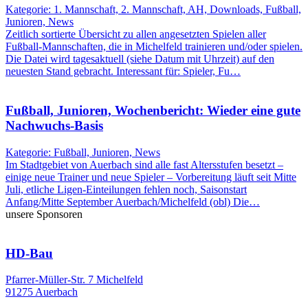
Kategorie: 1. Mannschaft, 2. Mannschaft, AH, Downloads, Fußball,
Junioren, News
Zeitlich sortierte Übersicht zu allen angesetzten Spielen aller
Fußball-Mannschaften, die in Michelfeld trainieren und/oder spielen.
Die Datei wird tagesaktuell (siehe Datum mit Uhrzeit) auf den
neuesten Stand gebracht. Interessant für: Spieler, Fu…
Fußball, Junioren, Wochenbericht: Wieder eine gute
Nachwuchs-Basis
Kategorie: Fußball, Junioren, News
Im Stadtgebiet von Auerbach sind alle fast Altersstufen besetzt –
einige neue Trainer und neue Spieler – Vorbereitung läuft seit Mitte
Juli, etliche Ligen-Einteilungen fehlen noch, Saisonstart
Anfang/Mitte September Auerbach/Michelfeld (obl) Die…
unsere Sponsoren
HD-Bau
Pfarrer-Müller-Str. 7 Michelfeld
91275 Auerbach