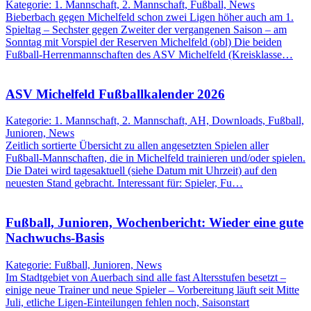
Kategorie: 1. Mannschaft, 2. Mannschaft, Fußball, News
Bieberbach gegen Michelfeld schon zwei Ligen höher auch am 1.
Spieltag – Sechster gegen Zweiter der vergangenen Saison – am
Sonntag mit Vorspiel der Reserven Michelfeld (obl) Die beiden
Fußball-Herrenmannschaften des ASV Michelfeld (Kreisklasse…
ASV Michelfeld Fußballkalender 2026
Kategorie: 1. Mannschaft, 2. Mannschaft, AH, Downloads, Fußball,
Junioren, News
Zeitlich sortierte Übersicht zu allen angesetzten Spielen aller
Fußball-Mannschaften, die in Michelfeld trainieren und/oder spielen.
Die Datei wird tagesaktuell (siehe Datum mit Uhrzeit) auf den
neuesten Stand gebracht. Interessant für: Spieler, Fu…
Fußball, Junioren, Wochenbericht: Wieder eine gute
Nachwuchs-Basis
Kategorie: Fußball, Junioren, News
Im Stadtgebiet von Auerbach sind alle fast Altersstufen besetzt –
einige neue Trainer und neue Spieler – Vorbereitung läuft seit Mitte
Juli, etliche Ligen-Einteilungen fehlen noch, Saisonstart