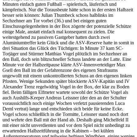
Minuten einfach guten Fußball – spielerisch, läuferisch und
kämpferisch. Nur die Torausbeute hätte schon in der ersten Halbzeit
besser sein können: Julian Thumbeck schoss halblinks im
Sechzehner am Tor vorbei (36.) und bei einigen guten
Einschussgelegenheiten in der Box zögerte der potenzielle Schütze
einige Male, anstatt einfach mal konsequent zu zielen. Die
weitestgehend zu passiven Gastgeber hatten durch zwei
Aluminiumtreffer kein Glück und die ASV-Reserve hatte in somit in
drei Situation das Glück des Tüchtigen: In Minute 37 kam SC-
Torjäger und Stürmer Matthias Vogel plötzlich im Sechzehner an
den Ball, doch sein blitzschneller Schuss landete an der Latte. Eine
Minute vor der Halbzeitpause klärte ASV-Innenverteidiger Max
Gsell den Ball im der Gefahrenzone des eigenen Strafraums
ungewollt mit einem unkontrollierten Schuss an den eigenen linken
Pfosten. Wenige Sekunden später blockierte ASV-Kapitän und IV
Alexander Trenz regelwidrig Vogel in der Box, der klar zu Boden
fiel. Beim fälligen Elfmeter wartete sowohl der Schütze Vogel als
auch Aushilfs-Keeper Andreas Leissner (der den an der Schulter
voraussichtlich noch einige Wochen verletzt pausierenden Luca
Deml vertrat) lange und entschieden sich beide für keine Ecke.
Vogel schoss schließlich in die Tormitte, Leissner stand noch dort
und wehrte den Ball mit der Hand ab. Deshalb ging Michelfeld II
mit einer nicht unverdienten und vor dem Spiel nicht unbedingt zu
erwartenden Halbzeitführung in die Kabinen – bei kühlen
Außentemperaturen und teilweise heftigen Windböen, einige wenige