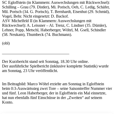
SC Egloffstein (in Klammern: Auswechslungen mit Rückwechsel):
Schilling – Grau (79. Distler), Mi. Porisch, Oeh, C. Ledig, Schäfer,
Mil. Porisch (34. G. Porisch), T. Bernhardt, Eisenhut (29. Schmid),
Vogel, Behr. Nicht eingesetzt: D. Backof.
ASV Michelfeld II (in Klammern: Auswechslungen mit
Rückwechsel): A. Leissner – Al. Trenz, C. Lindner (35. Dümler),
Lehner, Popp, Metschl, Haberberger, Wöhrl, M. Gsell, Schindler
(58. Neukam), Thumbeck (74. Buchmann).
(obl)
_________________________________
Der Kurzbericht stand seit Sonntag, 18.30 Uhr online.
Der ausführliche Spielbericht (inklusive komplette Statistik) wurde
am Sonntag, 23 Uhr veröffentlicht.
Im Beitragbild: Marco Wöhrl erzielte am Sonntag in Egloffstein
beim 0:3-Auswärtssieg zwei Tore – seine Saisontreffer Nummer vier
und fünf. Leon Haberberger, der in Egloffstein ein Mal einnetzte,
hat nun ebenfalls fünf Einschüsse in der „Zweiten“ auf seinem
Konto.