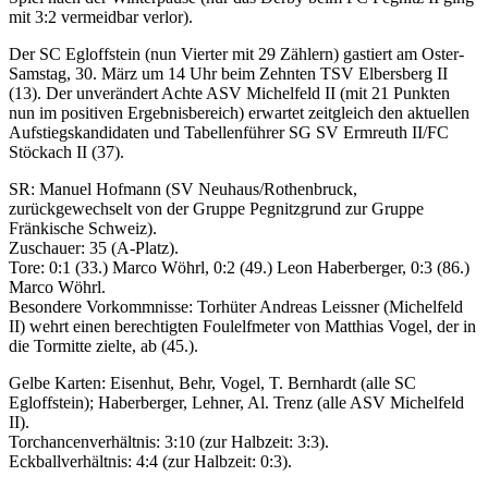
mit 3:2 vermeidbar verlor).
Der SC Egloffstein (nun Vierter mit 29 Zählern) gastiert am Oster-
Samstag, 30. März um 14 Uhr beim Zehnten TSV Elbersberg II
(13). Der unverändert Achte ASV Michelfeld II (mit 21 Punkten
nun im positiven Ergebnisbereich) erwartet zeitgleich den aktuellen
Aufstiegskandidaten und Tabellenführer SG SV Ermreuth II/FC
Stöckach II (37).
SR: Manuel Hofmann (SV Neuhaus/Rothenbruck,
zurückgewechselt von der Gruppe Pegnitzgrund zur Gruppe
Fränkische Schweiz).
Zuschauer: 35 (A-Platz).
Tore: 0:1 (33.) Marco Wöhrl, 0:2 (49.) Leon Haberberger, 0:3 (86.)
Marco Wöhrl.
Besondere Vorkommnisse: Torhüter Andreas Leissner (Michelfeld
II) wehrt einen berechtigten Foulelfmeter von Matthias Vogel, der in
die Tormitte zielte, ab (45.).
Gelbe Karten: Eisenhut, Behr, Vogel, T. Bernhardt (alle SC
Egloffstein); Haberberger, Lehner, Al. Trenz (alle ASV Michelfeld
II).
Torchancenverhältnis: 3:10 (zur Halbzeit: 3:3).
Eckballverhältnis: 4:4 (zur Halbzeit: 0:3).