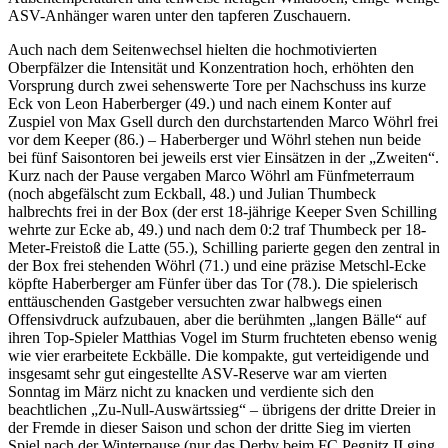
ASV-Anhänger waren unter den tapferen Zuschauern.
Auch nach dem Seitenwechsel hielten die hochmotivierten
Oberpfälzer die Intensität und Konzentration hoch, erhöhten den
Vorsprung durch zwei sehenswerte Tore per Nachschuss ins kurze
Eck von Leon Haberberger (49.) und nach einem Konter auf
Zuspiel von Max Gsell durch den durchstartenden Marco Wöhrl frei
vor dem Keeper (86.) – Haberberger und Wöhrl stehen nun beide
bei fünf Saisontoren bei jeweils erst vier Einsätzen in der „Zweiten“.
Kurz nach der Pause vergaben Marco Wöhrl am Fünfmeterraum
(noch abgefälscht zum Eckball, 48.) und Julian Thumbeck
halbrechts frei in der Box (der erst 18-jährige Keeper Sven Schilling
wehrte zur Ecke ab, 49.) und nach dem 0:2 traf Thumbeck per 18-
Meter-Freistoß die Latte (55.), Schilling parierte gegen den zentral in
der Box frei stehenden Wöhrl (71.) und eine präzise Metschl-Ecke
köpfte Haberberger am Fünfer über das Tor (78.). Die spielerisch
enttäuschenden Gastgeber versuchten zwar halbwegs einen
Offensivdruck aufzubauen, aber die berühmten „langen Bälle“ auf
ihren Top-Spieler Matthias Vogel im Sturm fruchteten ebenso wenig
wie vier erarbeitete Eckbälle. Die kompakte, gut verteidigende und
insgesamt sehr gut eingestellte ASV-Reserve war am vierten
Sonntag im März nicht zu knacken und verdiente sich den
beachtlichen „Zu-Null-Auswärtssieg“ – übrigens der dritte Dreier in
der Fremde in dieser Saison und schon der dritte Sieg im vierten
Spiel nach der Winterpause (nur das Derby beim FC Pegnitz II ging