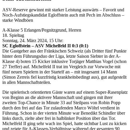
ASV-Reserve gewinnt mit starker Leistung auswärts – Favorit und
Noch-Aufstiegskandidat Egloffstein auch mit Pech im Abschluss –
starke Windböen
A-Klasse 5 Erlangen/Pegnitzgrund, Herren
18. Spieltag
Sonntag, 24. März 2024, 15 Uhr:
SC Egloffstein – ASV Michelfeld II 0:3 (0:1)
Die Gastgeber aus der Fränkischen Schweiz (als Dritter fünf Punkte
hinter dem Führungsduo der Liga, letzte Saison Siebter in der A-
Klasse 4) boten 15 Kicker inklusive Torjäger Matthias Vogel (schon
27 Treffer) auf. Michelfeld II trat im Vergleich zur Vorwoche mit
fünf neuen Spielern in der Startelf an – mit insgesamt 14 Mann
(Simon Zerreis fiel kurzfristig krankheitsbedingt aus), gut aufgestellt
in allen Mannschaftsteilen.
Die spielerisch orientierten Gäste waren auf einem Super-Rasenplatz
von Beginn an die aktivere Mannschaft und gingen mit ihrer
zweiten Top-Chance in Minute 33 auf Steilpass von Robin Popp
durch den frei auf das Tor zulaufenden Marco Wöhrl verdient in
Führung. Schon in der vierten Minute war Benedikt Schindler über
links durch, zielte aber frei in halblinker Position über das Tor.
Michelfeld II ging sehr wach ins Spiel, hatte sichtbar Lust zu kicken
und zeigte für A-Klassen-Verhältnisse während der gesamten 90