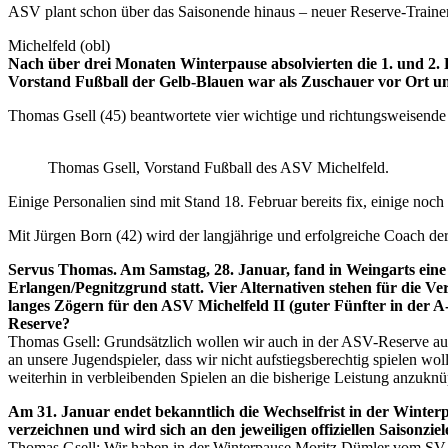
ASV plant schon über das Saisonende hinaus – neuer Reserve-Traine
Michelfeld (obl)
Nach über drei Monaten Winterpause absolvierten die 1. und 2. 
Vorstand Fußball der Gelb-Blauen war als Zuschauer vor Ort un
Thomas Gsell (45) beantwortete vier wichtige und richtungsweisende
Thomas Gsell, Vorstand Fußball des ASV Michelfeld.
Einige Personalien sind mit Stand 18. Februar bereits fix, einige noch
Mit Jürgen Born (42) wird der langjährige und erfolgreiche Coach der
Servus Thomas. Am Samstag, 28. Januar, fand in Weingarts eine
Erlangen/Pegnitzgrund statt. Vier Alternativen stehen für die Ve
langes Zögern für den ASV Michelfeld II (guter Fünfter in der A-K
Reserve?
Thomas Gsell: Grundsätzlich wollen wir auch in der ASV-Reserve auch
an unsere Jugendspieler, dass wir nicht aufstiegsberechtig spielen wol
weiterhin in verbleibenden Spielen an die bisherige Leistung anzuknü
Am 31. Januar endet bekanntlich die Wechselfrist in der Winte
verzeichnen und wird sich an den jeweiligen offiziellen Saisonzi
Thomas Gsell: Wir haben in der Winterpause Moritz Dümler vom SV 08