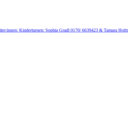
sleiter:innen: Kinderturnen: Sophia Gradl 0170/ 6639423 & Tamara Ho