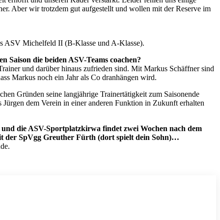
r. Aber wir trotzdem gut aufgestellt und wollen mit der Reserve im
des ASV Michelfeld II (B-Klasse und A-Klasse).
den Saison die beiden ASV-Teams coachen?
 Trainer und darüber hinaus zufrieden sind. Mit Markus Schäffner sind
dass Markus noch ein Jahr als Co dranhängen wird.
ichen Gründen seine langjährige Trainertätigkeit zum Saisonende
ss Jürgen dem Verein in einer anderen Funktion in Zukunft erhalten
rz und die ASV-Sportplatzkirwa findet zwei Wochen nach dem
it der SpVgg Greuther Fürth (dort spielt dein Sohn)…
nde.