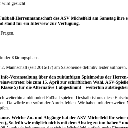
r wird gesucht
Fußball-Herrenmannschaft des ASV Michelfeld am Samstag ihre erst
d stand für ein Interview zur Verfügung.
 Fragen.
 in der Klärungsphase.
 2. Mannschaft (seit 2016/17) am Saisonende definitiv leider aufhören.
 Info-Veranstaltung über den zukünftigen Spielmodus der Herren
reinsvertreter bis zum 15. April zur schriftlichen Wahl. ASV-Spiell
lasse 5) für die Alternative 1 abgestimmt – weiterhin aufstiegsber
 weiterhin ambitioniert Fußball spielen. Deshalb ist uns diese Entsche
len. Da würde mir sofort der Anreiz fehlen. Wir haben mit der zweiten Ma
pfen.
rpause. Welche Zu- und Abgänge hat der ASV Michelfeld für seine
elen („So früh wie möglich nichts mit dem Abstieg zu tun haben“ un
 Auerbach bekommen, der sich in Michelfeld einfach mehr Einsatzzeit 