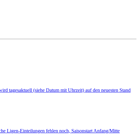
i wird tagesaktuell (siehe Datum mit Uhrzeit) auf den neuesten Stand
tliche Ligen-Einteilungen fehlen noch, Saisonstart Anfang/Mitte