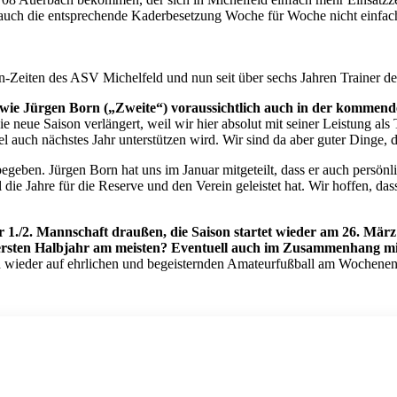
 auch die entsprechende Kaderbesetzung Woche für Woche nicht einfache
sen-Zeiten des ASV Michelfeld und nun seit über sechs Jahren Trainer 
owie Jürgen Born („Zweite“) voraussichtlich auch in der kommen
 neue Saison verlängert, weil wir hier absolut mit seiner Leistung als
auch nächstes Jahr unterstützen wird. Wir sind da aber guter Dinge, 
geben. Jürgen Born hat uns im Januar mitgeteilt, dass er auch persönl
 die Jahre für die Reserve und den Verein geleistet hat. Wir hoffen, da
 1./2. Mannschaft draußen, die Saison startet wieder am 26. Mä
 im ersten Halbjahr am meisten? Eventuell auch im Zusammenhang m
ch wieder auf ehrlichen und begeisternden Amateurfußball am Wochene