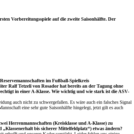
en Vorbereitungsspiele auf die zweite Saisonhälfte. Der
-Reservemannschaften im Fußball-Spielkreis
eiter Ralf Tetzeli von Rosador hat bereits an der Tagung ohne
echtigt in einer A-Klasse. Wie wichtig und wie stark ist die ASV-
idung auch nicht zu schwergefallen. Es wäre auch ein falsches Signal
nnschaft eine sehr gute Saisonhälfte hingelegt, jetzt gilt es auch
 zwei Herrenmannschaften (Kreisklasse und A-Klasse) zu
d „Klassenerhalt bis sicherer Mittelfeldplatz“) etwas ändern?
erhofft und unseren Kader verstärkt. Leider fehlen uns einige