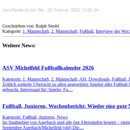
Veröffentlicht am: Mo.. 20. Februar 2023, 12:00 Uhr
Geschrieben von: Ralph Strobl
Kategorie:
1. Mannschaft
,
2. Mannschaft
,
Fußball
,
Interview der Wo
Weitere News:
ASV Michelfeld Fußballkalender 2026
Kategorie: 1. Mannschaft, 2. Mannschaft, AH, Downloads, Fußball, 
Zeitlich sortierte Übersicht zu allen angesetzten Spielen aller Fußbal
gebracht. Interessant für: Spieler, Fu…
Fußball, Junioren, Wochenbericht: Wieder eine gute
Kategorie: Fußball, Junioren, News
Im Stadtgebiet von Auerbach sind alle fast Altersstufen besetzt – eini
September Auerbach/Michelfeld (obl) Die…