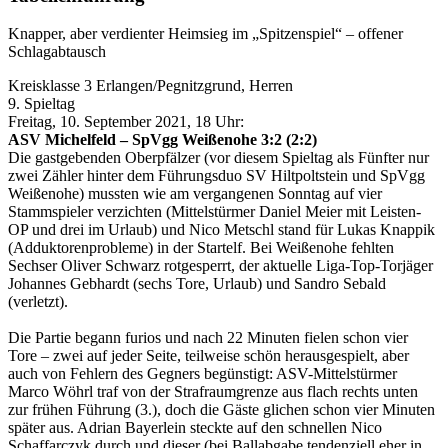
Knapper, aber verdienter Heimsieg im „Spitzenspiel“ – offener
Schlagabtausch
Kreisklasse 3 Erlangen/Pegnitzgrund, Herren
9. Spieltag
Freitag, 10. September 2021, 18 Uhr:
ASV Michelfeld – SpVgg Weißenohe 3:2 (2:2)
Die gastgebenden Oberpfälzer (vor diesem Spieltag als Fünfter nur
zwei Zähler hinter dem Führungsduo SV Hiltpoltstein und SpVgg
Weißenohe) mussten wie am vergangenen Sonntag auf vier
Stammspieler verzichten (Mittelstürmer Daniel Meier mit Leisten-
OP und drei im Urlaub) und Nico Metschl stand für Lukas Knappik
(Adduktorenprobleme) in der Startelf. Bei Weißenohe fehlten
Sechser Oliver Schwarz rotgesperrt, der aktuelle Liga-Top-Torjäger
Johannes Gebhardt (sechs Tore, Urlaub) und Sandro Sebald
(verletzt).
Die Partie begann furios und nach 22 Minuten fielen schon vier
Tore – zwei auf jeder Seite, teilweise schön herausgespielt, aber
auch von Fehlern des Gegners begünstigt: ASV-Mittelstürmer
Marco Wöhrl traf von der Strafraumgrenze aus flach rechts unten
zur frühen Führung (3.), doch die Gäste glichen schon vier Minuten
später aus. Adrian Bayerlein steckte auf den schnellen Nico
Schaffarczyk durch und dieser (bei Ballabgabe tendenziell eher in