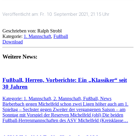
Veröffentlicht am: Fr.. 10. September 2021, 21:15 Uhr
Geschrieben von: Ralph Strobl
Kategorie:
1. Mannschaft
,
Fußball
Download
Weitere News:
Fußball, Herren, Vorberichte: Ein „Klassiker“ seit
30 Jahren
Kategorie: 1. Mannschaft, 2. Mannschaft, Fußball, News
Bieberbach gegen Michelfeld schon zwei Ligen höher auch am 1.
Spieltag – Sechster gegen Zweiter der vergangenen Saison – am
Sonntag mit Vorspiel der Reserven Michelfeld (obl) Die beiden
Fußball-Herrenmannschaften des ASV Michelfeld (Kreisklasse…