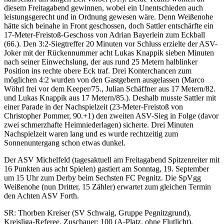
diesem Freitagabend gewinnen, wobei ein Unentschieden auch
leistungsgerecht und in Ordnung gewesen wäre. Denn Weißenohe
hätte sich beinahe in Front geschossen, doch Sattler entschärfte ein
17-Meter-Freistoß-Geschoss von Adrian Bayerlein zum Eckball
(66.). Den 3:2-Siegtreffer 20 Minuten vor Schluss erzielte der ASV-
Joker mit der Rückennummer acht Lukas Knappik sieben Minuten
nach seiner Einwechslung, der aus rund 25 Metern halblinker
Position ins rechte obere Eck traf. Drei Konterchancen zum
möglichen 4:2 wurden von den Gastgebern ausgelassen (Marco
Wöhrl frei vor dem Keeper/75., Julian Schäffner aus 17 Metern/82.
und Lukas Knappik aus 17 Metern/85.). Deshalb musste Sattler mit
einer Parade in der Nachspielzeit (23-Meter-Freistoß von
Christopher Pommer, 90.+1) den zweiten ASV-Sieg in Folge (davor
zwei schmerzhafte Heimniederlagen) sicherte. Drei Minuten
Nachspielzeit waren lang und es wurde rechtzeitig zum
Sonnenuntergang schon etwas dunkel.
Der ASV Michelfeld (tagesaktuell am Freitagabend Spitzenreiter mit
16 Punkten aus acht Spielen) gastiert am Sonntag, 19. September
um 15 Uhr zum Derby beim Sechsten FC Pegnitz. Die SpVgg
Weißenohe (nun Dritter, 15 Zähler) erwartet zum gleichen Termin
den Achten ASV Forth.
SR: Thorben Kreiser (SV Schwaig, Gruppe Pegnitzgrund),
Kreisliga-Referee. Zuschauer: 100 (A-Platz, ohne Flutlicht).