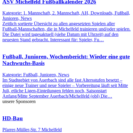
ASV Michelfeld Fußballkalender 2026
Kategorie: 1. Mannschaft, 2. Mannschaft, AH, Downloads, Fußball,
Junioren, News
Zeitlich sortierte Übersicht zu allen angesetzten Spielen aller
Fußball-Mannschaften, die in Michelfeld trainieren und/oder spielen.
Die Datei wird tagesaktuell (siehe Datum mit Uhrzeit) auf den
neuesten Stand gebracht. Interessant für: Spieler, Fu…
Fußball, Junioren, Wochenbericht: Wieder eine gute
Nachwuchs-Basis
Kategorie: Fußball, Junioren, News
Im Stadtgebiet von Auerbach sind alle fast Altersstufen besetzt –
einige neue Trainer und neue Spieler – Vorbereitung läuft seit Mitte
Juli, etliche Ligen-Einteilungen fehlen noch, Saisonstart
Anfang/Mitte September Auerbach/Michelfeld (obl) Die…
unsere Sponsoren
HD-Bau
Pfarrer-Müller-Str. 7 Michelfeld