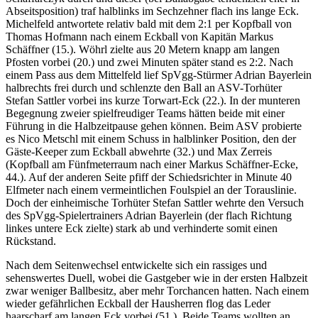
Abseitsposition) traf halblinks im Sechzehner flach ins lange Eck.
Michelfeld antwortete relativ bald mit dem 2:1 per Kopfball von
Thomas Hofmann nach einem Eckball von Kapitän Markus
Schäffner (15.). Wöhrl zielte aus 20 Metern knapp am langen
Pfosten vorbei (20.) und zwei Minuten später stand es 2:2. Nach
einem Pass aus dem Mittelfeld lief SpVgg-Stürmer Adrian Bayerlein
halbrechts frei durch und schlenzte den Ball an ASV-Torhüter
Stefan Sattler vorbei ins kurze Torwart-Eck (22.). In der munteren
Begegnung zweier spielfreudiger Teams hätten beide mit einer
Führung in die Halbzeitpause gehen können. Beim ASV probierte
es Nico Metschl mit einem Schuss in halblinker Position, den der
Gäste-Keeper zum Eckball abwehrte (32.) und Max Zerreis
(Kopfball am Fünfmeterraum nach einer Markus Schäffner-Ecke,
44.). Auf der anderen Seite pfiff der Schiedsrichter in Minute 40
Elfmeter nach einem vermeintlichen Foulspiel an der Torauslinie.
Doch der einheimische Torhüter Stefan Sattler wehrte den Versuch
des SpVgg-Spielertrainers Adrian Bayerlein (der flach Richtung
linkes untere Eck zielte) stark ab und verhinderte somit einen
Rückstand.
Nach dem Seitenwechsel entwickelte sich ein rassiges und
sehenswertes Duell, wobei die Gastgeber wie in der ersten Halbzeit
zwar weniger Ballbesitz, aber mehr Torchancen hatten. Nach einem
wieder gefährlichen Eckball der Hausherren flog das Leder
haarscharf am langen Eck vorbei (51.). Beide Teams wollten an