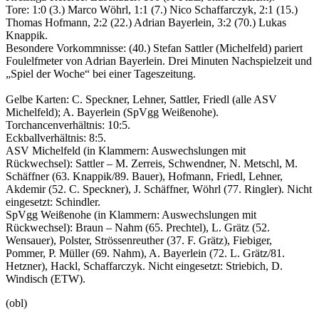
Tore: 1:0 (3.) Marco Wöhrl, 1:1 (7.) Nico Schaffarczyk, 2:1 (15.)
Thomas Hofmann, 2:2 (22.) Adrian Bayerlein, 3:2 (70.) Lukas
Knappik.
Besondere Vorkommnisse: (40.) Stefan Sattler (Michelfeld) pariert
Foulelfmeter von Adrian Bayerlein. Drei Minuten Nachspielzeit und
„Spiel der Woche“ bei einer Tageszeitung.
Gelbe Karten: C. Speckner, Lehner, Sattler, Friedl (alle ASV
Michelfeld); A. Bayerlein (SpVgg Weißenohe).
Torchancenverhältnis: 10:5.
Eckballverhältnis: 8:5.
ASV Michelfeld (in Klammern: Auswechslungen mit
Rückwechsel): Sattler – M. Zerreis, Schwendner, N. Metschl, M.
Schäffner (63. Knappik/89. Bauer), Hofmann, Friedl, Lehner,
Akdemir (52. C. Speckner), J. Schäffner, Wöhrl (77. Ringler). Nicht
eingesetzt: Schindler.
SpVgg Weißenohe (in Klammern: Auswechslungen mit
Rückwechsel): Braun – Nahm (65. Prechtel), L. Grätz (52.
Wensauer), Polster, Strössenreuther (37. F. Grätz), Fiebiger,
Pommer, P. Müller (69. Nahm), A. Bayerlein (72. L. Grätz/81.
Hetzner), Hackl, Schaffarczyk. Nicht eingesetzt: Striebich, D.
Windisch (ETW).
(obl)