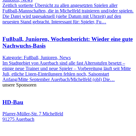
Zeitlich sortierte Übersicht zu allen angesetzten Spielen aller
Fußball-Mannschaften, die in Michelfeld trainieren und/oder spielen.
Die Datei wird tagesaktuell (siehe Datum mit Uhrzeit) auf den
neuesten Stand gebracht. Interessant für: Spieler, Fu…
Fußball, Junioren, Wochenbericht: Wieder eine gute
Nachwuchs-Basis
Kategorie: Fußball, Junioren, News
Im Stadtgebiet von Auerbach sind alle fast Altersstufen besetzt –
einige neue Trainer und neue Spieler – Vorbereitung läuft seit Mitte
Juli, etliche Ligen-Einteilungen fehlen noch, Saisonstart
Anfang/Mitte September Auerbach/Michelfeld (obl) Die…
unsere Sponsoren
HD-Bau
Pfarrer-Müller-Str. 7 Michelfeld
91275 Auerbach