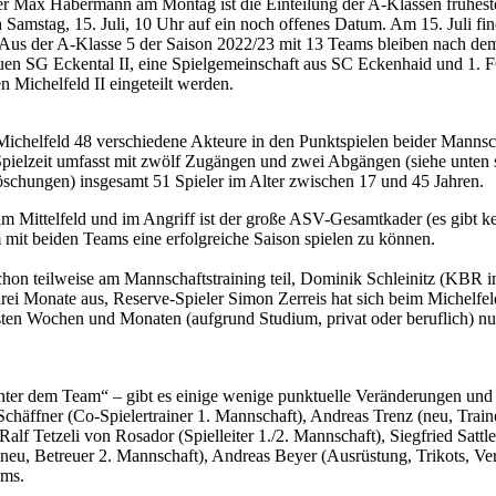
iter Max Habermann am Montag ist die Einteilung der A-Klassen früheste
amstag, 15. Juli, 10 Uhr auf ein noch offenes Datum. Am 15. Juli fin
 Aus der A-Klasse 5 der Saison 2022/23 mit 13 Teams bleiben nach dem A
uen SG Eckental II, eine Spielgemeinschaft aus SC Eckenhaid und 1. FC
n Michelfeld II eingeteilt werden.
helfeld 48 verschiedene Akteure in den Punktspielen beider Mannscha
pielzeit umfasst mit zwölf Zugängen und zwei Abgängen (siehe unten s
schungen) insgesamt 51 Spieler im Alter zwischen 17 und 45 Jahren.
, im Mittelfeld und im Angriff ist der große ASV-Gesamtkader (es gibt 
um mit beiden Teams eine erfolgreiche Saison spielen zu können.
hon teilweise am Mannschaftstraining teil, Dominik Schleinitz (KBR im 
drei Monate aus, Reserve-Spieler Simon Zerreis hat sich beim Michelf
ten Wochen und Monaten (aufgrund Studium, privat oder beruflich) nur 
nter dem Team“ – gibt es einige wenige punktuelle Veränderungen und
Schäffner (Co-Spielertrainer 1. Mannschaft), Andreas Trenz (neu, Trai
alf Tetzeli von Rosador (Spielleiter 1./2. Mannschaft), Siegfried Sattle
neu, Betreuer 2. Mannschaft), Andreas Beyer (Ausrüstung, Trikots, Ver
ams.