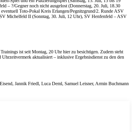
n-Spiel und ein Platzierungsspiel (Samstag, 15. Juli, 15 bis 19
ld – ?/Gegner noch nicht ausgelost (Donnerstag, 20. Juli, 18.30
), eventuell Toto-Pokal Kreis Erlangen/Pegnitzgrund/2. Runde ASV
ASV Michelfeld II (Sonntag, 30. Juli, 12 Uhr), SV Henfenfeld – ASV
Trainings ist seit Montag, 20 Uhr hier zu besichtigen. Zudem steht
hrzeitvermerk aktualisiert – inklusive Ergebnisdienst zu den den
ver Eisend, Jannik Friedl, Luca Deml, Samuel Leisner, Armin Buchmann