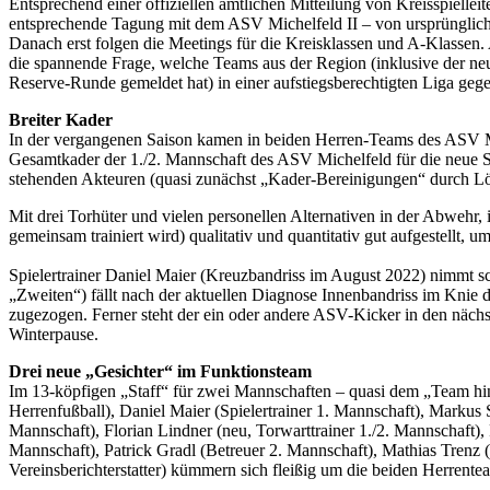
Entsprechend einer offiziellen amtlichen Mitteilung von Kreisspielle
entsprechende Tagung mit dem ASV Michelfeld II – von ursprünglich S
Danach erst folgen die Meetings für die Kreisklassen und A-Klassen.
die spannende Frage, welche Teams aus der Region (inklusive der ne
Reserve-Runde gemeldet hat) in einer aufstiegsberechtigten Liga gege
Breiter Kader
In der vergangenen Saison kamen in beiden Herren-Teams des ASV Mic
Gesamtkader der 1./2. Mannschaft des ASV Michelfeld für die neue S
stehenden Akteuren (quasi zunächst „Kader-Bereinigungen“ durch Lö
Mit drei Torhüter und vielen personellen Alternativen in der Abwehr
gemeinsam trainiert wird) qualitativ und quantitativ gut aufgestellt, 
Spielertrainer Daniel Maier (Kreuzbandriss im August 2022) nimmt sc
„Zweiten“) fällt nach der aktuellen Diagnose Innenbandriss im Knie 
zugezogen. Ferner steht der ein oder andere ASV-Kicker in den nächs
Winterpause.
Drei neue „Gesichter“ im Funktionsteam
Im 13-köpfigen „Staff“ für zwei Mannschaften – quasi dem „Team hi
Herrenfußball), Daniel Maier (Spielertrainer 1. Mannschaft), Markus 
Mannschaft), Florian Lindner (neu, Torwarttrainer 1./2. Mannschaft), R
Mannschaft), Patrick Gradl (Betreuer 2. Mannschaft), Mathias Trenz (
Vereinsberichterstatter) kümmern sich fleißig um die beiden Herrente