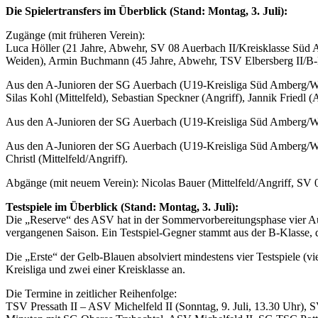
Die Spielertransfers im Überblick (Stand: Montag, 3. Juli):
Zugänge (mit früheren Verein):
Luca Höller (21 Jahre, Abwehr, SV 08 Auerbach II/Kreisklasse Süd 
Weiden), Armin Buchmann (45 Jahre, Abwehr, TSV Elbersberg II/B-K
Aus den A-Junioren der SG Auerbach (U19-Kreisliga Süd Amberg/Wei
Silas Kohl (Mittelfeld), Sebastian Speckner (Angriff), Jannik Friedl (A
Aus den A-Junioren der SG Auerbach (U19-Kreisliga Süd Amberg/We
Aus den A-Junioren der SG Auerbach (U19-Kreisliga Süd Amberg/We
Christl (Mittelfeld/Angriff).
Abgänge (mit neuem Verein): Nicolas Bauer (Mittelfeld/Angriff, SV
Testspiele im Überblick (Stand: Montag, 3. Juli):
Die „Reserve“ des ASV hat in der Sommervorbereitungsphase vier Auft
vergangenen Saison. Ein Testspiel-Gegner stammt aus der B-Klasse, d
Die „Erste“ der Gelb-Blauen absolviert mindestens vier Testspiele (v
Kreisliga und zwei einer Kreisklasse an.
Die Termine in zeitlicher Reihenfolge:
TSV Pressath II – ASV Michelfeld II (Sonntag, 9. Juli, 13.30 Uhr), S