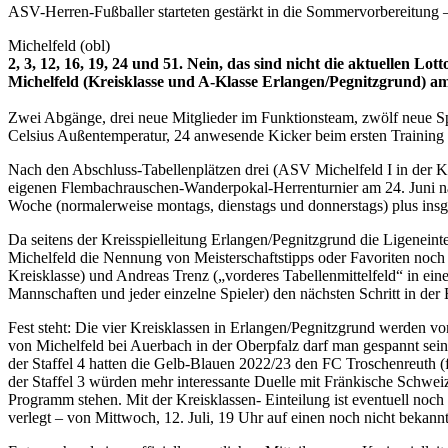
ASV-Herren-Fußballer starteten gestärkt in die Sommervorbereitung – 
Michelfeld (obl)
2, 3, 12, 16, 19, 24 und 51. Nein, das sind nicht die aktuellen 
Michelfeld (Kreisklasse und A-Klasse Erlangen/Pegnitzgrund) a
Zwei Abgänge, drei neue Mitglieder im Funktionsteam, zwölf neue Spi
Celsius Außentemperatur, 24 anwesende Kicker beim ersten Training
Nach den Abschluss-Tabellenplätzen drei (ASV Michelfeld I in der K
eigenen Flembachrauschen-Wanderpokal-Herrenturnier am 24. Juni nah
Woche (normalerweise montags, dienstags und donnerstags) plus ins
Da seitens der Kreisspielleitung Erlangen/Pegnitzgrund die Ligenein
Michelfeld die Nennung von Meisterschaftstipps oder Favoriten noch ni
Kreisklasse) und Andreas Trenz („vorderes Tabellenmittelfeld“ in ein
Mannschaften und jeder einzelne Spieler) den nächsten Schritt in der
Fest steht: Die vier Kreisklassen in Erlangen/Pegnitzgrund werden 
von Michelfeld bei Auerbach in der Oberpfalz darf man gespannt sein
der Staffel 4 hatten die Gelb-Blauen 2022/23 den FC Troschenreuth (
der Staffel 3 würden mehr interessante Duelle mit Fränkische Schw
Programm stehen. Mit der Kreisklassen- Einteilung ist eventuell noc
verlegt – von Mittwoch, 12. Juli, 19 Uhr auf einen noch nicht bekan