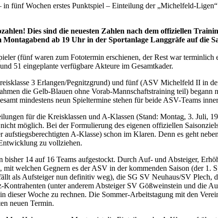
in fünf Wochen erstes Punktspiel – Einteilung der „Michelfeld-Ligen“ 
Lottozahlen! Dies sind die neuesten Zahlen nach dem offiziellen Tr
m Montagabend ab 19 Uhr in der Sportanlage Langgräfe auf die Sa
eler (fünf waren zum Fototermin erschienen, der Rest war terminlich e
 und 51 eingeplante verfügbare Akteure im Gesamtkader.
reisklasse 3 Erlangen/Pegnitzgrund) und fünf (ASV Michelfeld II in 
men die Gelb-Blauen ohne Vorab-Mannschaftstraining teil) begann nun 
gesamt mindestens neun Spieltermine stehen für beide ASV-Teams inn
teilungen für die Kreisklassen und A-Klassen (Stand: Montag, 3. Juli,
cht möglich. Bei der Formulierung des eigenen offiziellen Saisonziels 
er aufstiegsberechtigten A-Klasse) schon im Klaren. Denn es geht nebe
 Entwicklung zu vollziehen.
von bisher 14 auf 16 Teams aufgestockt. Durch Auf- und Absteiger, Er
, mit welchen Gegnern es der ASV in der kommenden Saison (der 1. Spi
fällt als Aufsteiger nun definitiv weg), die SG SV Neuhaus/SV Plech,
eiz-Kontrahenten (unter anderem Absteiger SV Gößweinstein und die 
h in dieser Woche zu rechnen. Die Sommer-Arbeitstagung mit den Verein
nten neuen Termin.