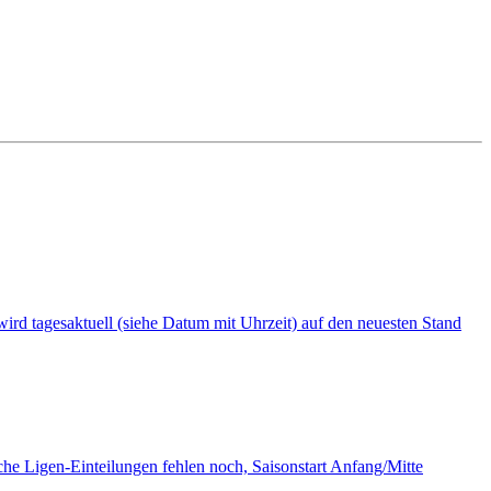
i wird tagesaktuell (siehe Datum mit Uhrzeit) auf den neuesten Stand
tliche Ligen-Einteilungen fehlen noch, Saisonstart Anfang/Mitte