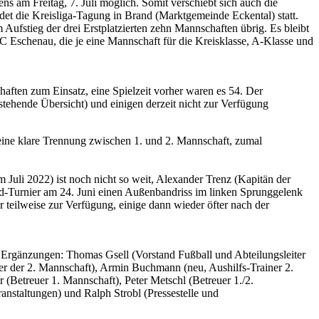
ns am Freitag, 7. Juli möglich. Somit verschiebt sich auch die
det die Kreisliga-Tagung in Brand (Marktgemeinde Eckental) statt.
ufstieg der drei Erstplatzierten zehn Mannschaften übrig. Es bleibt
 Eschenau, die je eine Mannschaft für die Kreisklasse, A-Klasse und
ften zum Einsatz, eine Spielzeit vorher waren es 54. Der
tehende Übersicht) und einigen derzeit nicht zur Verfügung
keine klare Trennung zwischen 1. und 2. Mannschaft, zumal
Juli 2022) ist noch nicht so weit, Alexander Trenz (Kapitän der
eld-Turnier am 24. Juni einen Außenbandriss im linken Sprunggelenk
teilweise zur Verfügung, einige dann wieder öfter nach der
 Ergänzungen: Thomas Gsell (Vorstand Fußball und Abteilungsleiter
ner der 2. Mannschaft), Armin Buchmann (neu, Aushilfs-Trainer 2.
r (Betreuer 1. Mannschaft), Peter Metschl (Betreuer 1./2.
anstaltungen) und Ralph Strobl (Pressestelle und