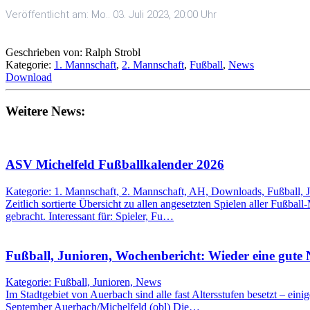
Veröffentlicht am: Mo.. 03. Juli 2023, 20:00 Uhr
Geschrieben von: Ralph Strobl
Kategorie:
1. Mannschaft
,
2. Mannschaft
,
Fußball
,
News
Download
Weitere News:
ASV Michelfeld Fußballkalender 2026
Kategorie: 1. Mannschaft, 2. Mannschaft, AH, Downloads, Fußball, 
Zeitlich sortierte Übersicht zu allen angesetzten Spielen aller Fußbal
gebracht. Interessant für: Spieler, Fu…
Fußball, Junioren, Wochenbericht: Wieder eine gute
Kategorie: Fußball, Junioren, News
Im Stadtgebiet von Auerbach sind alle fast Altersstufen besetzt – eini
September Auerbach/Michelfeld (obl) Die…