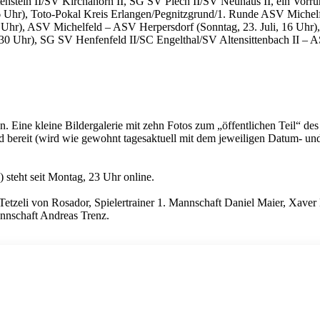
tein II/SV Kirchahorn II, SG SV Plech II/SV Neuhaus II, ein Vorrunde
6 Uhr), Toto-Pokal Kreis Erlangen/Pegnitzgrund/1. Runde ASV Michelfe
4 Uhr), ASV Michelfeld – ASV Herpersdorf (Sonntag, 23. Juli, 16 Uhr
8.30 Uhr), SG SV Henfenfeld II/SC Engelthal/SV Altensittenbach II – 
. Eine kleine Bildergalerie mit zehn Fotos zum „öffentlichen Teil“ des 
reit (wird wie gewohnt tagesaktuell mit dem jeweiligen Datum- und U
 steht seit Montag, 23 Uhr online.
alf Tetzeli von Rosador, Spielertrainer 1. Mannschaft Daniel Maier, Xa
annschaft Andreas Trenz.