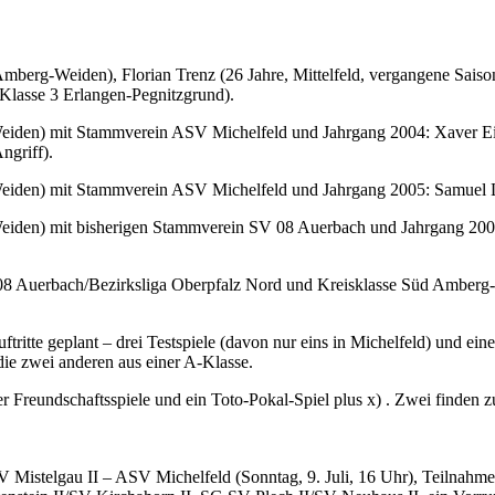
Amberg-Weiden), Florian Trenz (26 Jahre, Mittelfeld, vergangene Sai
lasse 3 Erlangen-Pegnitzgrund).
den) mit Stammverein ASV Michelfeld und Jahrgang 2004: Xaver Eise
ngriff).
iden) mit Stammverein ASV Michelfeld und Jahrgang 2005: Samuel L
iden) mit bisherigen Stammverein SV 08 Auerbach und Jahrgang 200
 08 Auerbach/Bezirksliga Oberpfalz Nord und Kreisklasse Süd Amberg-W
ritte geplant – drei Testspiele (davon nur eins in Michelfeld) und ei
ie zwei anderen aus einer A-Klasse.
ier Freundschaftsspiele und ein Toto-Pokal-Spiel plus x) . Zwei finden
V Mistelgau II – ASV Michelfeld (Sonntag, 9. Juli, 16 Uhr), Teilnahme