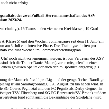
noch nicht erfolgt
ainingsauftakt der zwei Fußball-Herrenmannschaften des ASV
ison 2023/24.
ntschuldigt), 16 Teams in den vier neuen Kreisklassen, 19 Grad
der A-Klasse 5) und drei Wochen Sommerpause seit dem 11. Juni (am
am 3. Juli eine intensive Phase. Drei Trainingseinheiten pro
erhalb von fünf Wochen im Sommervorbereitungsplan.
 19 Uhr) noch nicht vorgenommen wurden, ist von Vertretern des ASV
sind sich die Trainer Daniel Maier („vorne mitspielen“ in einer
n einem gewissen Spaßfaktor auch darum, sportlich ehrgeizig (als
höhung der Mannschaftszahl pro Liga und der geografischen Randlage
eltag ist am Samstag/Sonntag, 5./6. August) zu tun haben wird. In
 die SG Oberes Pegnitztal und den FC Pegnitz als Derby-Gegner. In
Aufsteiger TSV Elbersberg und SG FC Betzenstein/SV Bronn) auf dem
svertretern (und somit auch die Bekanntgabe der Spielpläne) wird