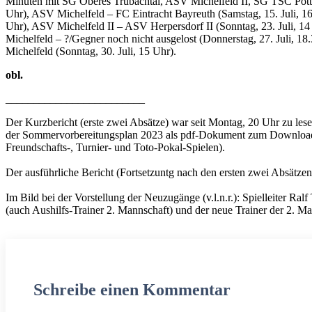
Minuten mit SG Oberes Trubachtal, ASV Michelfeld II, SG TSC Pottens
Uhr), ASV Michelfeld – FC Eintracht Bayreuth (Samstag, 15. Juli, 1
Uhr), ASV Michelfeld II – ASV Herpersdorf II (Sonntag, 23. Juli, 1
Michelfeld – ?/Gegner noch nicht ausgelost (Donnerstag, 27. Juli, 1
Michelfeld (Sonntag, 30. Juli, 15 Uhr).
obl.
_________________________
Der Kurzbericht (erste zwei Absätze) war seit Montag, 20 Uhr zu lesen
der Sommervorbereitungsplan 2023 als pdf-Dokument zum Download be
Freundschafts-, Turnier- und Toto-Pokal-Spielen).
Der ausführliche Bericht (Fortsetzuntg nach den ersten zwei Absätzen)
Im Bild bei der Vorstellung der Neuzugänge (v.l.n.r.): Spielleiter R
(auch Aushilfs-Trainer 2. Mannschaft) und der neue Trainer der 2. M
Schreibe einen Kommentar