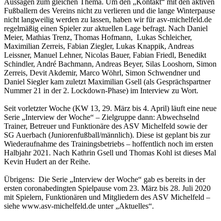
Aussagen zum gleichen Thema. Um den „Kontakt“ mit den aktiven
Fußballern des Vereins nicht zu verlieren und die lange Winterpause
nicht langweilig werden zu lassen, haben wir für asv-michelfeld.de
regelmäßig einen Spieler zur aktuellen Lage befragt. Nach Daniel
Meier, Mathias Trenz, Thomas Hofmann, Lukas Schleicher,
Maximilian Zerreis, Fabian Ziegler, Lukas Knappik, Andreas
Leissner, Manuel Lehner, Nicolas Bauer, Fabian Friedl, Benedikt
Schindler, André Bachmann, Andreas Beyer, Silas Looshorn, Simon
Zerreis, Devit Akdemir, Marco Wöhrl, Simon Schwendner und
Daniel Siegler kam zuletzt Maximilian Gsell (als Gesprächspartner
Nummer 21 in der 2. Lockdown-Phase) im Interview zu Wort.
Seit vorletzter Woche (KW 13, 29. März bis 4. April) läuft eine neue
Serie „Interview der Woche“ – Zielgruppe dann: Abwechselnd
Trainer, Betreuer und Funktionäre des ASV Michelfeld sowie der
SG Auerbach (Juniorenfußball/männlich). Diese ist geplant bis zur
Wiederaufnahme des Trainingsbetriebs – hoffentlich noch im ersten
Halbjahr 2021. Nach Kathrin Gsell und Thomas Kohl ist dieses Mal
Kevin Hudert an der Reihe.
Übrigens: Die Serie „Interview der Woche“ gab es bereits in der
ersten coronabedingten Spielpause vom 23. März bis 28. Juli 2020
mit Spielern, Funktionären und Mitgliedern des ASV Michelfeld –
siehe www.asv-michelfeld.de unter „Aktuelles“.