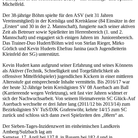
Michelfeld.
Der 38-jährige Böhm spielte für den ASV (seit 31 Jahren
Vereinsmitglied) in der Kreisliga und Kreisklasse (84 Einsätze in der
„Ersten“ und 30 in der 2. Mannschaft), fungierte nach seiner aktiven
Zeit als Betreuer sowie Spielleiter im Herrenbereich (1. und 2.
Mannschaft) und engagiert sich einigen Jahren im Juniorenbereich.
Das Trainer-Duo Hudert/Böhm wird von Stefan Rieger, Mirko
Görlich und Kevin Huderts Ehefrau Janina (auch Jugendleiterin
Kleinfeld der SG) unterstützt.
Kevin Hudert kann aufgrund seiner Erfahrung und seines Könnens
als Aktiver (Technik, Schnelligkeit und Torgefährlichkeit als
offensiver Mittelfeldspieler) jugendlichen Kickern in einer mittleren
Altersstufe gut entsprechende Inhalte vermitteln. Bis 2016/17 war
der heute 32-Jährige beim Kreisligisten SV 08 Auerbach am Ball
(Karriereende wegen Verletzung), seit fast vier Jahren widmet er
sich der Nachwuchsarbeit. Von seinem Heimatverein SC Glück-Auf
Auerbach wechselte er drei Jahre lang (2011/12 bis 2013/14) zum
Bezirksligisten SV TuS/DJK Grafenwöhr, kehrte 14/15 zum SC
zurück und schloss sich dann zwei Spielzeiten den „08ern“ an.
Der Sieben-Tages-Inzidenzwert im einheimischen Landkreis
Amberg/Sulzbach lag am
Samstag, 17. April bei 137,8, in Bayern bei 182,4 und in