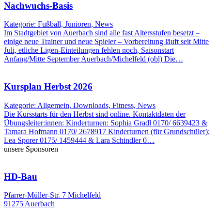
Nachwuchs-Basis
Kategorie: Fußball, Junioren, News
Im Stadtgebiet von Auerbach sind alle fast Altersstufen besetzt –
einige neue Trainer und neue Spieler – Vorbereitung läuft seit Mitte
Juli, etliche Ligen-Einteilungen fehlen noch, Saisonstart
Anfang/Mitte September Auerbach/Michelfeld (obl) Die…
Kursplan Herbst 2026
Kategorie: Allgemein, Downloads, Fitness, News
Die Kursstarts für den Herbst sind online. Kontaktdaten der
Übungsleiter:innen: Kinderturnen: Sophia Gradl 0170/ 6639423 &
Tamara Hofmann 0170/ 2678917 Kinderturnen (für Grundschüler):
Lea Sporer 0175/ 1459444 & Lara Schindler 0…
unsere Sponsoren
HD-Bau
Pfarrer-Müller-Str. 7 Michelfeld
91275 Auerbach