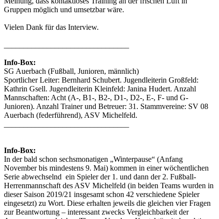
Meinung, dass kontaktloses Training an der frischen Luft in
Gruppen möglich und umsetzbar wäre.
Vielen Dank für das Interview.
________________________________
Info-Box:
SG Auerbach (Fußball, Junioren, männlich)
Sportlicher Leiter: Bernhard Schubert. Jugendleiterin Großfeld:
Kathrin Gsell. Jugendleiterin Kleinfeld: Janina Hudert. Anzahl
Mannschaften: Acht (A-, B1-, B2-, D1-, D2-, E-, F- und G-
Junioren). Anzahl Trainer und Betreuer: 31. Stammvereine: SV 08
Auerbach (federführend), ASV Michelfeld.
________________________________
Info-Box:
In der bald schon sechsmonatigen „Winterpause“ (Anfang
November bis mindestens 9. Mai) kommen in einer wöchentlichen
Serie abwechselnd ein Spieler der 1. und dann der 2. Fußball-
Herrenmannschaft des ASV Michelfeld (in beiden Teams wurden in
dieser Saison 2019/21 insgesamt schon 42 verschiedene Spieler
eingesetzt) zu Wort. Diese erhalten jeweils die gleichen vier Fragen
zur Beantwortung – interessant zwecks Vergleichbarkeit der