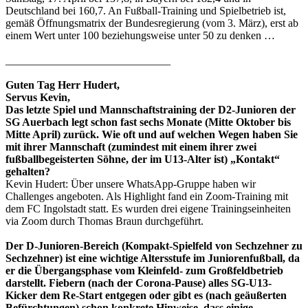
Deutschland bei 160,7. An Fußball-Training und Spielbetrieb ist,
gemäß Öffnungsmatrix der Bundesregierung (vom 3. März), erst ab
einem Wert unter 100 beziehungsweise unter 50 zu denken …
______________________________
Guten Tag Herr Hudert,
Servus Kevin,
Das letzte Spiel und Mannschaftstraining der D2-Junioren der
SG Auerbach legt schon fast sechs Monate (Mitte Oktober bis
Mitte April) zurück. Wie oft und auf welchen Wegen haben Sie
mit ihrer Mannschaft (zumindest mit einem ihrer zwei
fußballbegeisterten Söhne, der im U13-Alter ist) „Kontakt“
gehalten?
Kevin Hudert: Über unsere WhatsApp-Gruppe haben wir
Challenges angeboten. Als Highlight fand ein Zoom-Training mit
dem FC Ingolstadt statt. Es wurden drei eigene Trainingseinheiten
via Zoom durch Thomas Braun durchgeführt.
Der D-Junioren-Bereich (Kompakt-Spielfeld von Sechzehner zu
Sechzehner) ist eine wichtige Altersstufe im Juniorenfußball, da
er die Übergangsphase vom Kleinfeld- zum Großfeldbetrieb
darstellt. Fiebern (nach der Corona-Pause) alles SG-U13-
Kicker dem Re-Start entgegen oder gibt es (nach geäußerten
Befürchtungen) schon konkrete Hinweise, dass einige