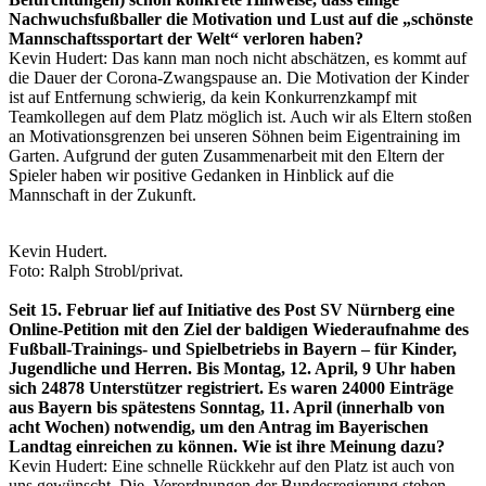
Nachwuchsfußballer die Motivation und Lust auf die „schönste
Mannschaftssportart der Welt“ verloren haben?
Kevin Hudert: Das kann man noch nicht abschätzen, es kommt auf
die Dauer der Corona-Zwangspause an. Die Motivation der Kinder
ist auf Entfernung schwierig, da kein Konkurrenzkampf mit
Teamkollegen auf dem Platz möglich ist. Auch wir als Eltern stoßen
an Motivationsgrenzen bei unseren Söhnen beim Eigentraining im
Garten. Aufgrund der guten Zusammenarbeit mit den Eltern der
Spieler haben wir positive Gedanken in Hinblick auf die
Mannschaft in der Zukunft.
Kevin Hudert.
Foto: Ralph Strobl/privat.
Seit 15. Februar lief auf Initiative des Post SV Nürnberg eine
Online-Petition mit den Ziel der baldigen Wiederaufnahme des
Fußball-Trainings- und Spielbetriebs in Bayern – für Kinder,
Jugendliche und Herren. Bis Montag, 12. April, 9 Uhr haben
sich 24878 Unterstützer registriert. Es waren 24000 Einträge
aus Bayern bis spätestens Sonntag, 11. April (innerhalb von
acht Wochen) notwendig, um den Antrag im Bayerischen
Landtag einreichen zu können. Wie ist ihre Meinung dazu?
Kevin Hudert: Eine schnelle Rückkehr auf den Platz ist auch von
uns gewünscht. Die Verordnungen der Bundesregierung stehen