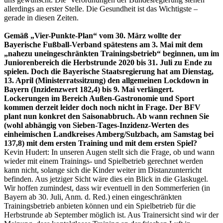
allerdings an erster Stelle. Die Gesundheit ist das Wichtigste –
gerade in diesen Zeiten.
Gemäß „Vier-Punkte-Plan“ vom 30. März wollte der
Bayerische Fußball-Verband spätestens am 3. Mai mit dem
„nahezu uneingeschränkten Trainingsbetrieb“ beginnen, um im
Juniorenbereich die Herbstrunde 2020 bis 31. Juli zu Ende zu
spielen. Doch die Bayerische Staatsregierung hat am Dienstag,
13. April (Ministerratssitzung) den allgemeinen Lockdown in
Bayern (Inzidenzwert 182,4) bis 9. Mai verlängert.
Lockerungen im Bereich Außen-Gastronomie und Sport
kommen derzeit leider doch noch nicht in Frage. Der BFV
plant nun konkret den Saisonabbruch. Ab wann rechnen Sie
(wohl abhängig von Sieben-Tages-Inzidenz-Werten des
einheimischen Landkreises Amberg/Sulzbach, am Samstag bei
137,8) mit dem ersten Training und mit dem ersten Spiel?
Kevin Hudert: In unseren Augen stellt sich die Frage, ob und wann
wieder mit einem Trainings- und Spielbetrieb gerechnet werden
kann nicht, solange sich die Kinder weiter im Distanzunterricht
befinden. Aus jetziger Sicht wäre dies ein Blick in die Glaskugel.
Wir hoffen zumindest, dass wir eventuell in den Sommerferien (in
Bayern ab 30. Juli, Anm. d. Red.) einen eingeschränkten
Trainingsbetrieb anbieten können und ein Spielbetrieb für die
Herbstrunde ab September möglich ist. Aus Trainersicht sind wir der