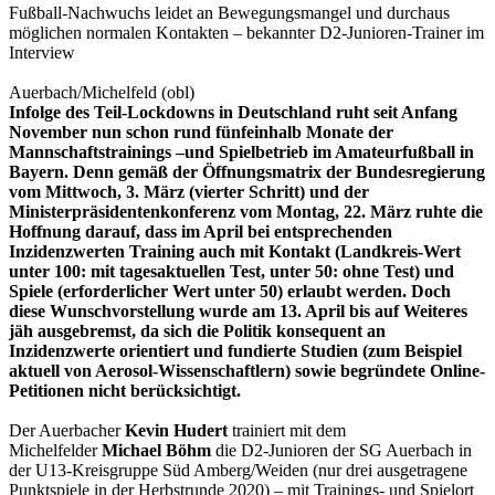
Fußball-Nachwuchs leidet an Bewegungsmangel und durchaus
möglichen normalen Kontakten – bekannter D2-Junioren-Trainer im
Interview
Auerbach/Michelfeld (obl)
Infolge des Teil-Lockdowns in Deutschland ruht seit Anfang
November nun schon rund fünfeinhalb Monate der
Mannschaftstrainings –und Spielbetrieb im Amateurfußball in
Bayern. Denn gemäß der Öffnungsmatrix der Bundesregierung
vom Mittwoch, 3. März (vierter Schritt) und der
Ministerpräsidentenkonferenz vom Montag, 22. März ruhte die
Hoffnung darauf, dass im April bei entsprechenden
Inzidenzwerten Training auch mit Kontakt (Landkreis-Wert
unter 100: mit tagesaktuellen Test, unter 50: ohne Test) und
Spiele (erforderlicher Wert unter 50) erlaubt werden. Doch
diese Wunschvorstellung wurde am 13. April bis auf Weiteres
jäh ausgebremst, da sich die Politik konsequent an
Inzidenzwerte orientiert und fundierte Studien (zum Beispiel
aktuell von Aerosol-Wissenschaftlern) sowie begründete Online-
Petitionen nicht berücksichtigt.
Der Auerbacher
Kevin Hudert
trainiert mit dem
Michelfelder
Michael Böhm
die D2-Junioren der SG Auerbach in
der U13-Kreisgruppe Süd Amberg/Weiden (nur drei ausgetragene
Punktspiele in der Herbstrunde 2020) – mit Trainings- und Spielort