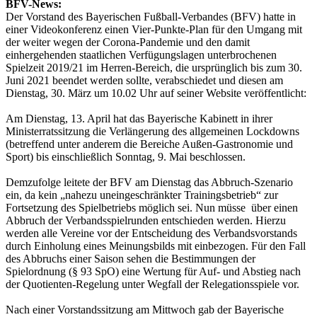
BFV-News:
Der Vorstand des Bayerischen Fußball-Verbandes (BFV) hatte in
einer Videokonferenz einen Vier-Punkte-Plan für den Umgang mit
der weiter wegen der Corona-Pandemie und den damit
einhergehenden staatlichen Verfügungslagen unterbrochenen
Spielzeit 2019/21 im Herren-Bereich, die ursprünglich bis zum 30.
Juni 2021 beendet werden sollte, verabschiedet und diesen am
Dienstag, 30. März um 10.02 Uhr auf seiner Website veröffentlicht:
Am Dienstag, 13. April hat das Bayerische Kabinett in ihrer
Ministerratssitzung die Verlängerung des allgemeinen Lockdowns
(betreffend unter anderem die Bereiche Außen-Gastronomie und
Sport) bis einschließlich Sonntag, 9. Mai beschlossen.
Demzufolge leitete der BFV am Dienstag das Abbruch-Szenario
ein, da kein „nahezu uneingeschränkter Trainingsbetrieb“ zur
Fortsetzung des Spielbetriebs möglich sei. Nun müsse über einen
Abbruch der Verbandsspielrunden entschieden werden. Hierzu
werden alle Vereine vor der Entscheidung des Verbandsvorstands
durch Einholung eines Meinungsbilds mit einbezogen. Für den Fall
des Abbruchs einer Saison sehen die Bestimmungen der
Spielordnung (§ 93 SpO) eine Wertung für Auf- und Abstieg nach
der Quotienten-Regelung unter Wegfall der Relegationsspiele vor.
Nach einer Vorstandssitzung am Mittwoch gab der Bayerische