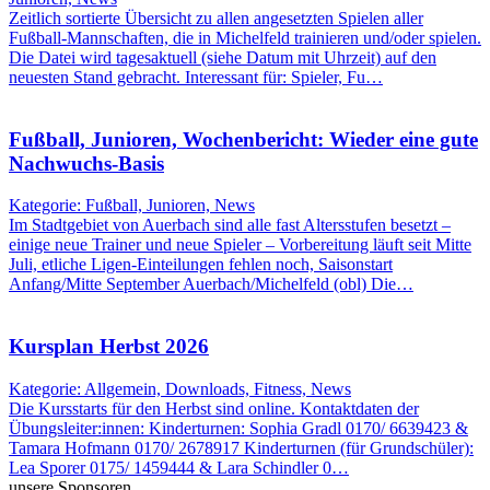
Zeitlich sortierte Übersicht zu allen angesetzten Spielen aller
Fußball-Mannschaften, die in Michelfeld trainieren und/oder spielen.
Die Datei wird tagesaktuell (siehe Datum mit Uhrzeit) auf den
neuesten Stand gebracht. Interessant für: Spieler, Fu…
Fußball, Junioren, Wochenbericht: Wieder eine gute
Nachwuchs-Basis
Kategorie: Fußball, Junioren, News
Im Stadtgebiet von Auerbach sind alle fast Altersstufen besetzt –
einige neue Trainer und neue Spieler – Vorbereitung läuft seit Mitte
Juli, etliche Ligen-Einteilungen fehlen noch, Saisonstart
Anfang/Mitte September Auerbach/Michelfeld (obl) Die…
Kursplan Herbst 2026
Kategorie: Allgemein, Downloads, Fitness, News
Die Kursstarts für den Herbst sind online. Kontaktdaten der
Übungsleiter:innen: Kinderturnen: Sophia Gradl 0170/ 6639423 &
Tamara Hofmann 0170/ 2678917 Kinderturnen (für Grundschüler):
Lea Sporer 0175/ 1459444 & Lara Schindler 0…
unsere Sponsoren