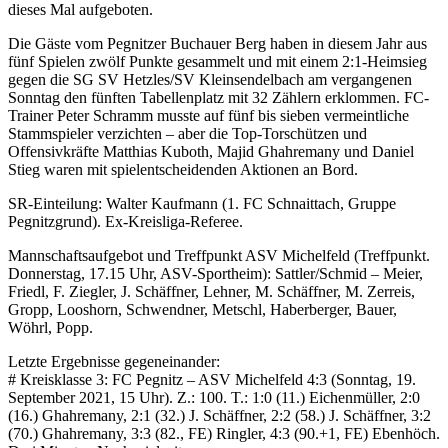
dieses Mal aufgeboten.
Die Gäste vom Pegnitzer Buchauer Berg haben in diesem Jahr aus
fünf Spielen zwölf Punkte gesammelt und mit einem 2:1-Heimsieg
gegen die SG SV Hetzles/SV Kleinsendelbach am vergangenen
Sonntag den fünften Tabellenplatz mit 32 Zählern erklommen. FC-
Trainer Peter Schramm musste auf fünf bis sieben vermeintliche
Stammspieler verzichten – aber die Top-Torschützen und
Offensivkräfte Matthias Kuboth, Majid Ghahremany und Daniel
Stieg waren mit spielentscheidenden Aktionen an Bord.
SR-Einteilung: Walter Kaufmann (1. FC Schnaittach, Gruppe
Pegnitzgrund). Ex-Kreisliga-Referee.
Mannschaftsaufgebot und Treffpunkt ASV Michelfeld (Treffpunkt.
Donnerstag, 17.15 Uhr, ASV-Sportheim): Sattler/Schmid – Meier,
Friedl, F. Ziegler, J. Schäffner, Lehner, M. Schäffner, M. Zerreis,
Gropp, Looshorn, Schwendner, Metschl, Haberberger, Bauer,
Wöhrl, Popp.
Letzte Ergebnisse gegeneinander:
# Kreisklasse 3: FC Pegnitz – ASV Michelfeld 4:3 (Sonntag, 19.
September 2021, 15 Uhr). Z.: 100. T.: 1:0 (11.) Eichenmüller, 2:0
(16.) Ghahremany, 2:1 (32.) J. Schäffner, 2:2 (58.) J. Schäffner, 3:2
(70.) Ghahremany, 3:3 (82., FE) Ringler, 4:3 (90.+1, FE) Ebenhöch.