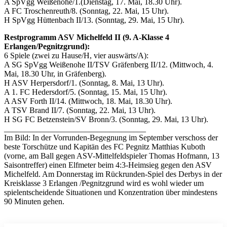
A SpVgg Weißenohe/1.(Dienstag, 17. Mai, 18.30 Uhr).
A FC Troschenreuth/8. (Sonntag, 22. Mai, 15 Uhr).
H SpVgg Hüttenbach II/13. (Sonntag, 29. Mai, 15 Uhr).
Restprogramm ASV Michelfeld II (9. A-Klasse 4
Erlangen/Pegnitzgrund):
6 Spiele (zwei zu Hause/H, vier auswärts/A):
A SG SpVgg Weißenohe II/TSV Gräfenberg II/12. (Mittwoch, 4.
Mai, 18.30 Uhr, in Gräfenberg).
H ASV Herpersdorf/1. (Sonntag, 8. Mai, 13 Uhr).
A 1. FC Hedersdorf/5. (Sonntag, 15. Mai, 15 Uhr).
A ASV Forth II/14. (Mittwoch, 18. Mai, 18.30 Uhr).
A TSV Brand II/7. (Sonntag, 22. Mai, 13 Uhr).
H SG FC Betzenstein/SV Bronn/3. (Sonntag, 29. Mai, 13 Uhr).
___________________________________
Im Bild: In der Vorrunden-Begegnung im September verschoss der
beste Torschütze und Kapitän des FC Pegnitz Matthias Kuboth
(vorne, am Ball gegen ASV-Mittelfeldspieler Thomas Hofmann, 13
Saisontreffer) einen Elfmeter beim 4:3-Heimsieg gegen den ASV
Michelfeld. Am Donnerstag im Rückrunden-Spiel des Derbys in der
Kreisklasse 3 Erlangen /Pegnitzgrund wird es wohl wieder um
spielentscheidende Situationen und Konzentration über mindestens
90 Minuten gehen.