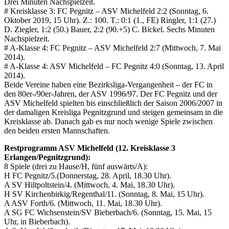
Drei Minuten Nachspielzeit.
# Kreisklasse 3: FC Pegnitz – ASV Michelfeld 2:2 (Sonntag, 6.
Oktober 2019, 15 Uhr). Z.: 100. T.: 0:1 (1., FE) Ringler, 1:1 (27.)
D. Ziegler, 1:2 (50.) Bauer, 2:2 (90.+5) C. Bickel. Sechs Minuten
Nachspielzeit.
# A-Klasse 4: FC Pegnitz – ASV Michelfeld 2:7 (Mittwoch, 7. Mai
2014).
# A-Klasse 4: ASV Michelfeld – FC Pegnitz 4:0 (Sonntag, 13. April
2014).
Beide Vereine haben eine Bezirksliga-Vergangenheit – der FC in
den 80er-/90er-Jahren, der ASV 1996/97. Der FC Pegnitz und der
ASV Michelfeld spielten bis einschließlich der Saison 2006/2007 in
der damaligen Kreisliga Pegnitzgrund und steigen gemeinsam in die
Kreisklasse ab. Danach gab es nur noch wenige Spiele zwischen
den beiden ersten Mannschaften.
Restprogramm ASV Michelfeld (12. Kreisklasse 3
Erlangen/Pegnitzgrund):
8 Spiele (drei zu Hause/H, fünf auswärts/A):
H FC Pegnitz/5.(Donnerstag, 28. April, 18.30 Uhr).
A SV Hiltpoltstein/4. (Mittwoch, 4. Mai, 18.30 Uhr).
H SV Kirchenbirkig/Regenthal/11. (Sonntag, 8. Mai, 15 Uhr).
A ASV Forth/6. (Mittwoch, 11. Mai, 18.30 Uhr).
A SG FC Wichsenstein/SV Bieberbach/6. (Sonntag, 15. Mai, 15
Uhr, in Bieberbach).