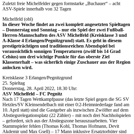
Zuletzt freie Michelfelder gegen formstarke „Buchauer“ – acht
ASV-Spiele innerhalb von 32 Tagen
Michelfeld (obl)
In dieser Woche findet an zwei komplett angesetzten Spieltagen
– Donnerstag und Sonntag – nur ein Spiel der zwei Fußball-
Herren-Mannschaften des ASV Michelfeld (Kreisklasse 3 und
A-Klasse 4 Erlangen/Pegnitzgrund) statt. Es geht in diesem
prestigeträchtigen und traditionsreichen Abendspiel bei
voraussichtlich sonnigen Temperaturen (zwölf bis 14 Grad
Celsius) um drei wichtige Punkte für das oberste Ziel
Klassenerhalt – was sicherlich einige Zuschauer aus der Region
anlocken wird.
Kreisklasse 3 Erlangen/Pegnitzgrund
25. Spieltag
Donnerstag, 28. April 2022, 18.30 Uhr:
ASV Michelfeld – FC Pegnitz
Nach 17 Tagen Wettkampfpause (das letzte Spiel gegen die SG SV
Hetzles/SV Kleinsendelbach mit einer 0:2-Heimniederlage fand am
10. April statt) sind die Gastgeber als inzwischen Zwölfter auf dem
Abstiegsrelegationsplatz (22 Zähler) – mit noch drei Nachholspielen
– gefordert, sich aus der Abstiegszone herauszuarbeiten. Vier
Stammspieler fehlen (Thomas Kohl, Thomas Hofmann, Devit
Akdemir und Max Gsell) – 17 Mann inklusive Ersatztorhüter sind