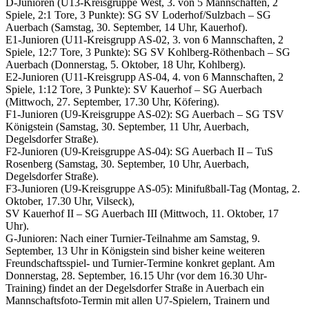
D-Junioren (U13-Kreisgruppe West, 3. von 5 Mannschaften, 2
Spiele, 2:1 Tore, 3 Punkte): SG SV Loderhof/Sulzbach – SG
Auerbach (Samstag, 30. September, 14 Uhr, Kauerhof).
E1-Junioren (U11-Kreisgrupp AS-02, 3. von 6 Mannschaften, 2
Spiele, 12:7 Tore, 3 Punkte): SG SV Kohlberg-Röthenbach – SG
Auerbach (Donnerstag, 5. Oktober, 18 Uhr, Kohlberg).
E2-Junioren (U11-Kreisgrupp AS-04, 4. von 6 Mannschaften, 2
Spiele, 1:12 Tore, 3 Punkte): SV Kauerhof – SG Auerbach
(Mittwoch, 27. September, 17.30 Uhr, Köfering).
F1-Junioren (U9-Kreisgruppe AS-02): SG Auerbach – SG TSV
Königstein (Samstag, 30. September, 11 Uhr, Auerbach,
Degelsdorfer Straße).
F2-Junioren (U9-Kreisgruppe AS-04): SG Auerbach II – TuS
Rosenberg (Samstag, 30. September, 10 Uhr, Auerbach,
Degelsdorfer Straße).
F3-Junioren (U9-Kreisgruppe AS-05): Minifußball-Tag (Montag, 2.
Oktober, 17.30 Uhr, Vilseck),
SV Kauerhof II – SG Auerbach III (Mittwoch, 11. Oktober, 17
Uhr).
G-Junioren: Nach einer Turnier-Teilnahme am Samstag, 9.
September, 13 Uhr in Königstein sind bisher keine weiteren
Freundschaftsspiel- und Turnier-Termine konkret geplant. Am
Donnerstag, 28. September, 16.15 Uhr (vor dem 16.30 Uhr-
Training) findet an der Degelsdorfer Straße in Auerbach ein
Mannschaftsfoto-Termin mit allen U7-Spielern, Trainern und