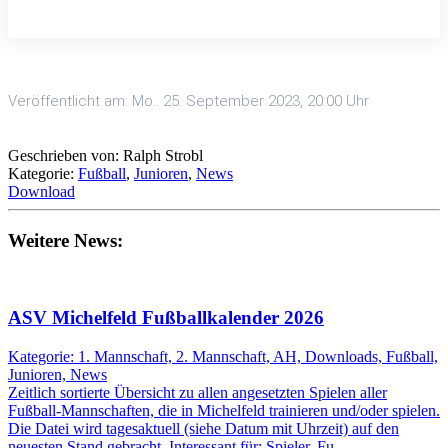
Veröffentlicht am: Mo.. 25. September 2023, 20:00 Uhr
Geschrieben von: Ralph Strobl
Kategorie:
Fußball
,
Junioren
,
News
Download
Weitere News:
ASV Michelfeld Fußballkalender 2026
Kategorie: 1. Mannschaft, 2. Mannschaft, AH, Downloads, Fußball,
Junioren, News
Zeitlich sortierte Übersicht zu allen angesetzten Spielen aller
Fußball-Mannschaften, die in Michelfeld trainieren und/oder spielen.
Die Datei wird tagesaktuell (siehe Datum mit Uhrzeit) auf den
neuesten Stand gebracht. Interessant für: Spieler, Fu…