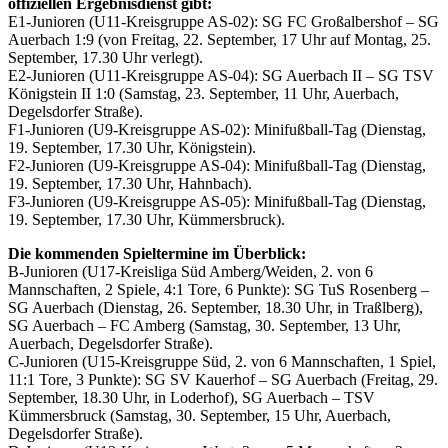
offiziellen Ergebnisdienst gibt:
E1-Junioren (U11-Kreisgruppe AS-02): SG FC Großalbershof – SG
Auerbach 1:9 (von Freitag, 22. September, 17 Uhr auf Montag, 25.
September, 17.30 Uhr verlegt).
E2-Junioren (U11-Kreisgruppe AS-04): SG Auerbach II – SG TSV
Königstein II 1:0 (Samstag, 23. September, 11 Uhr, Auerbach,
Degelsdorfer Straße).
F1-Junioren (U9-Kreisgruppe AS-02): Minifußball-Tag (Dienstag,
19. September, 17.30 Uhr, Königstein).
F2-Junioren (U9-Kreisgruppe AS-04): Minifußball-Tag (Dienstag,
19. September, 17.30 Uhr, Hahnbach).
F3-Junioren (U9-Kreisgruppe AS-05): Minifußball-Tag (Dienstag,
19. September, 17.30 Uhr, Kümmersbruck).
Die kommenden Spieltermine im Überblick:
B-Junioren (U17-Kreisliga Süd Amberg/Weiden, 2. von 6
Mannschaften, 2 Spiele, 4:1 Tore, 6 Punkte): SG TuS Rosenberg –
SG Auerbach (Dienstag, 26. September, 18.30 Uhr, in Traßlberg),
SG Auerbach – FC Amberg (Samstag, 30. September, 13 Uhr,
Auerbach, Degelsdorfer Straße).
C-Junioren (U15-Kreisgruppe Süd, 2. von 6 Mannschaften, 1 Spiel,
11:1 Tore, 3 Punkte): SG SV Kauerhof – SG Auerbach (Freitag, 29.
September, 18.30 Uhr, in Loderhof), SG Auerbach – TSV
Kümmersbruck (Samstag, 30. September, 15 Uhr, Auerbach,
Degelsdorfer Straße).