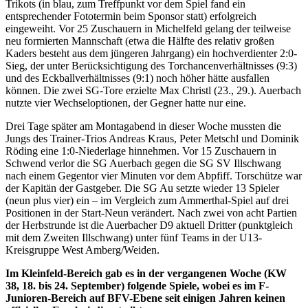
Trikots (in blau, zum Treffpunkt vor dem Spiel fand ein
entsprechender Fototermin beim Sponsor statt) erfolgreich
eingeweiht. Vor 25 Zuschauern in Michelfeld gelang der teilweise
neu formierten Mannschaft (etwa die Hälfte des relativ großen
Kaders besteht aus dem jüngeren Jahrgang) ein hochverdienter 2:0-
Sieg, der unter Berücksichtigung des Torchancenverhältnisses (9:3)
und des Eckballverhältnisses (9:1) noch höher hätte ausfallen
können. Die zwei SG-Tore erzielte Max Christl (23., 29.). Auerbach
nutzte vier Wechseloptionen, der Gegner hatte nur eine.
Drei Tage später am Montagabend in dieser Woche mussten die
Jungs des Trainer-Trios Andreas Kraus, Peter Metschl und Dominik
Röding eine 1:0-Niederlage hinnehmen. Vor 15 Zuschauern in
Schwend verlor die SG Auerbach gegen die SG SV Illschwang
nach einem Gegentor vier Minuten vor dem Abpfiff. Torschütze war
der Kapitän der Gastgeber. Die SG Au setzte wieder 13 Spieler
(neun plus vier) ein – im Vergleich zum Ammerthal-Spiel auf drei
Positionen in der Start-Neun verändert. Nach zwei von acht Partien
der Herbstrunde ist die Auerbacher D9 aktuell Dritter (punktgleich
mit dem Zweiten Illschwang) unter fünf Teams in der U13-
Kreisgruppe West Amberg/Weiden.
Im Kleinfeld-Bereich gab es in der vergangenen Woche (KW
38, 18. bis 24. September) folgende Spiele, wobei es im F-
Junioren-Bereich auf BFV-Ebene seit einigen Jahren keinen