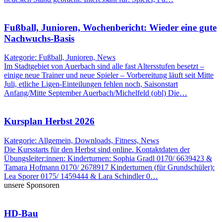
Fußball, Junioren, Wochenbericht: Wieder eine gute
Nachwuchs-Basis
Kategorie: Fußball, Junioren, News
Im Stadtgebiet von Auerbach sind alle fast Altersstufen besetzt –
einige neue Trainer und neue Spieler – Vorbereitung läuft seit Mitte
Juli, etliche Ligen-Einteilungen fehlen noch, Saisonstart
Anfang/Mitte September Auerbach/Michelfeld (obl) Die…
Kursplan Herbst 2026
Kategorie: Allgemein, Downloads, Fitness, News
Die Kursstarts für den Herbst sind online. Kontaktdaten der
Übungsleiter:innen: Kinderturnen: Sophia Gradl 0170/ 6639423 &
Tamara Hofmann 0170/ 2678917 Kinderturnen (für Grundschüler):
Lea Sporer 0175/ 1459444 & Lara Schindler 0…
unsere Sponsoren
HD-Bau