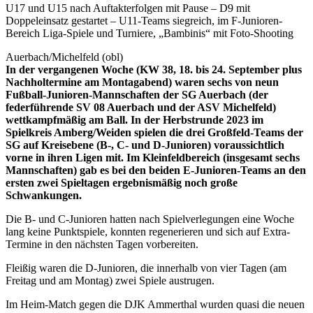
U17 und U15 nach Auftakterfolgen mit Pause – D9 mit
Doppeleinsatz gestartet – U11-Teams siegreich, im F-Junioren-
Bereich Liga-Spiele und Turniere, „Bambinis“ mit Foto-Shooting
Auerbach/Michelfeld (obl)
In der vergangenen Woche (KW 38, 18. bis 24. September plus
Nachholtermine am Montagabend) waren sechs von neun
Fußball-Junioren-Mannschaften der SG Auerbach (der
federführende SV 08 Auerbach und der ASV Michelfeld)
wettkampfmäßig am Ball. In der Herbstrunde 2023 im
Spielkreis Amberg/Weiden spielen die drei Großfeld-Teams der
SG auf Kreisebene (B-, C- und D-Junioren) voraussichtlich
vorne in ihren Ligen mit. Im Kleinfeldbereich (insgesamt sechs
Mannschaften) gab es bei den beiden E-Junioren-Teams an den
ersten zwei Spieltagen ergebnismäßig noch große
Schwankungen.
Die B- und C-Junioren hatten nach Spielverlegungen eine Woche
lang keine Punktspiele, konnten regenerieren und sich auf Extra-
Termine in den nächsten Tagen vorbereiten.
Fleißig waren die D-Junioren, die innerhalb von vier Tagen (am
Freitag und am Montag) zwei Spiele austrugen.
Im Heim-Match gegen die DJK Ammerthal wurden quasi die neuen