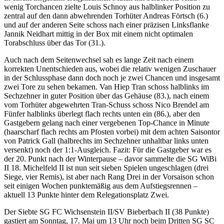
wenig Torchancen zielte Louis Schnoy aus halblinker Position zu
zentral auf den dann abwehrenden Torhüter Andreas Förtsch (6.)
und auf der anderen Seite schoss nach einer präzisen Linksflanke
Jannik Neidhart mittig in der Box mit einem nicht optimalen
Torabschluss über das Tor (31.).
Auch nach dem Seitenwechsel sah es lange Zeit nach einem
korrekten Unentschieden aus, wobei die relativ wenigen Zuschauer
in der Schlussphase dann doch noch je zwei Chancen und insgesamt
zwei Tore zu sehen bekamen. Van Hiep Tran schoss halblinks im
Sechzehner in guter Position über das Gehäuse (83.), nach einem
vom Torhüter abgewehrten Tran-Schuss schoss Nico Brendel am
Fünfer halblinks überlegt flach rechts unten ein (86.), aber den
Gastgebern gelang nach einer vergebenen Top-Chance in Minute
(haarscharf flach rechts am Pfosten vorbei) mit dem achten Saisontor
von Patrick Gall (halbrechts im Sechzehner unhaltbar links unten
versenkt) noch der 1:1-Ausgleich. Fazit: Für die Gastgeber war es
der 20. Punkt nach der Winterpause – davor sammelte die SG WiBi
II 18. Michelfeld II ist nun seit sieben Spielen ungeschlagen (drei
Siege, vier Remis), ist aber nach Rang Drei in der Vorsaison schon
seit einigen Wochen punktemäßig aus dem Aufstiegsrennen –
aktuell 13 Punkte hinter dem Relegationsplatz Zwei.
Der Siebte SG FC Wichsenstein II/SV Bieberbach II (38 Punkte)
gastiert am Sonntag, 17. Mai um 13 Uhr noch beim Dritten SG SC