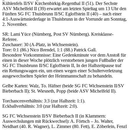
Kühlenfels II/SV Kirchenbirkig-Regenthal II (51). Der Sechste
ASV Michelfeld II (39) erwartet am letzten Spieltag um 13 Uhr den
Fünften SG FC Thuisbrunn II/SC Egloffstein II (40) – nach einer
4:1-Auswärtsniederlage in Thuisbrunn in der Vorrunde am Sonntag,
2. November.
SR: Lami Yüce (Nürnberg, Post SV Nürnberg). Kreisklasse-
Referee.
Zuschauer: 30 (A-Platz, in Wichsenstein).
Tore: 0:1 (86.) Nico Brendel, 1:1 (88.) Patrick Gall.
Besondere Vorkommnisse: Eine Gedenkminute vor dem Anstoß für
einen in dieser Woche plötzlich verstorbenen jungen Fußballer der
SG FC Thuisbrunn II/SC Egloffstein II, In der Halbzeitpause traf
ein Rettungswagen ein, um einen wegen einer Schulterverletzung
ausgewechselten Spieler der Heimmannschaft zu behandeln.
Gelbe Karten: Walz, To. Häfner (beide SG FC Wichsenstein II/SV
Bieberbach II); St. Wiesneth, Popp (beide ASV Michelfeld II).
Torchancenverhältnis: 3:3 (zur Halbzeit: 1:1).
Eckballverhältnis: 3:0 (zur Halbzeit: 2:0).
SG FC Wichsenstein II/SV Bieberbach II (in Klammern:
Auswechslungen mit Rückwechsel): A. Förtsch – Jo. Walter,
Neidhart (40. R. Wagner), L. Zimmer (80. Fett), E. Zöberlein, Fenzl