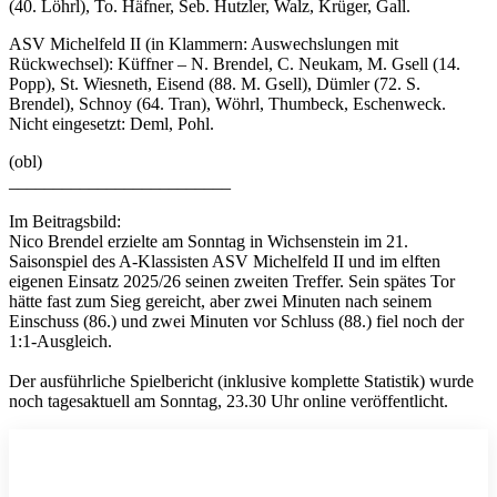
(40. Löhrl), To. Häfner, Seb. Hutzler, Walz, Krüger, Gall.
ASV Michelfeld II (in Klammern: Auswechslungen mit
Rückwechsel): Küffner – N. Brendel, C. Neukam, M. Gsell (14.
Popp), St. Wiesneth, Eisend (88. M. Gsell), Dümler (72. S.
Brendel), Schnoy (64. Tran), Wöhrl, Thumbeck, Eschenweck.
Nicht eingesetzt: Deml, Pohl.
(obl)
_________________________
Im Beitragsbild:
Nico Brendel erzielte am Sonntag in Wichsenstein im 21.
Saisonspiel des A-Klassisten ASV Michelfeld II und im elften
eigenen Einsatz 2025/26 seinen zweiten Treffer. Sein spätes Tor
hätte fast zum Sieg gereicht, aber zwei Minuten nach seinem
Einschuss (86.) und zwei Minuten vor Schluss (88.) fiel noch der
1:1-Ausgleich.
Der ausführliche Spielbericht (inklusive komplette Statistik) wurde
noch tagesaktuell am Sonntag, 23.30 Uhr online veröffentlicht.