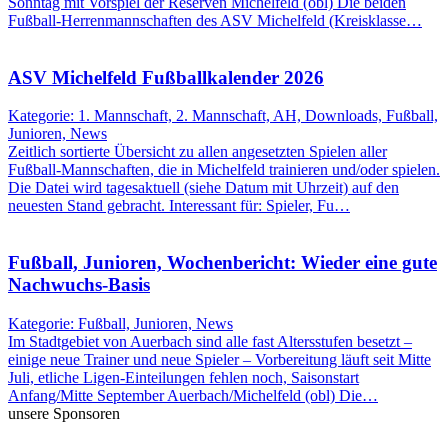
Sonntag mit Vorspiel der Reserven Michelfeld (obl) Die beiden
Fußball-Herrenmannschaften des ASV Michelfeld (Kreisklasse…
ASV Michelfeld Fußballkalender 2026
Kategorie: 1. Mannschaft, 2. Mannschaft, AH, Downloads, Fußball,
Junioren, News
Zeitlich sortierte Übersicht zu allen angesetzten Spielen aller
Fußball-Mannschaften, die in Michelfeld trainieren und/oder spielen.
Die Datei wird tagesaktuell (siehe Datum mit Uhrzeit) auf den
neuesten Stand gebracht. Interessant für: Spieler, Fu…
Fußball, Junioren, Wochenbericht: Wieder eine gute
Nachwuchs-Basis
Kategorie: Fußball, Junioren, News
Im Stadtgebiet von Auerbach sind alle fast Altersstufen besetzt –
einige neue Trainer und neue Spieler – Vorbereitung läuft seit Mitte
Juli, etliche Ligen-Einteilungen fehlen noch, Saisonstart
Anfang/Mitte September Auerbach/Michelfeld (obl) Die…
unsere Sponsoren