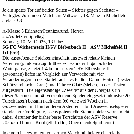
Je ein spätes Tor auf beiden Seiten – Siebter gegen Sechster –
Verlegtes Vorrunden-Match am Mittwoch, 18. März in Michelfeld
endete 3:8
A-Klasse 5 Erlangen/Pegnitzgrund, Herren
25./vorletzter Spieltag
Sonntag, 10. Mai 2026, 13 Uhr:
SG FC Wichsenstein II/SV Bieberbach II – ASV Michelfeld II
1:1 (0:0)
Die gastgebende Spielgemeinschaft aus zwei relativ kleinen
Vereinen (punktemäßig drittbestes Team der Liga nach der
Winterpause, zuletzt 1:4 beim Letzten TSV Elbersberg II
gewonnen) liefen im Vergleich zur Vorwoche mit vier
Veränderungen in der Startelf auf – es fehlten Daniel Förtsch (bester
Schütze mit acht Toren) und Fabrice Glatz (sieben, in der „Ersten“
aufgestellt) . Die eigenständige „Zweite“ aus der Oberpfalz (in
dieser Saison schon 40 verschiedene Spieler eingesetzt inklusive 20
Torschützen) begann nach dem 0:0 vor zwei Wochen in
Gößweinstein mit fünf anderen Akteuren – fünf Auswechselspieler
standen zur Verfügung, sechs potenzielle Stammspieler waren nicht
dabei, darunter der bisher beste Torschütze der ASV-Reserve
2025/26 Thomas Kohl (elf Treffer, Oberschenkelprobleme).
In einem insgesamt ereignisarmen Match mit beiderseits relativ