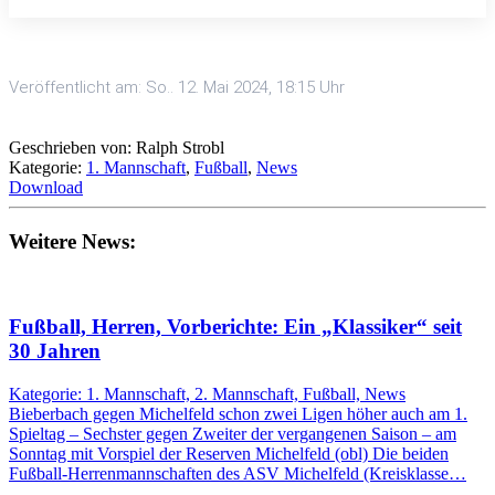
Veröffentlicht am: So.. 12. Mai 2024, 18:15 Uhr
Geschrieben von: Ralph Strobl
Kategorie:
1. Mannschaft
,
Fußball
,
News
Download
Weitere News:
Fußball, Herren, Vorberichte: Ein „Klassiker“ seit
30 Jahren
Kategorie: 1. Mannschaft, 2. Mannschaft, Fußball, News
Bieberbach gegen Michelfeld schon zwei Ligen höher auch am 1.
Spieltag – Sechster gegen Zweiter der vergangenen Saison – am
Sonntag mit Vorspiel der Reserven Michelfeld (obl) Die beiden
Fußball-Herrenmannschaften des ASV Michelfeld (Kreisklasse…