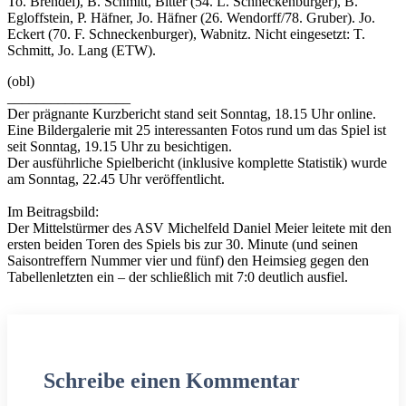
To. Brendel), B. Schmitt, Bitter (54. L. Schneckenburger), B.
Egloffstein, P. Häfner, Jo. Häfner (26. Wendorff/78. Gruber). Jo.
Eckert (70. F. Schneckenburger), Wabnitz. Nicht eingesetzt: T.
Schmitt, Jo. Lang (ETW).
(obl)
_________________
Der prägnante Kurzbericht stand seit Sonntag, 18.15 Uhr online.
Eine Bildergalerie mit 25 interessanten Fotos rund um das Spiel ist
seit Sonntag, 19.15 Uhr zu besichtigen.
Der ausführliche Spielbericht (inklusive komplette Statistik) wurde
am Sonntag, 22.45 Uhr veröffentlicht.
Im Beitragsbild:
Der Mittelstürmer des ASV Michelfeld Daniel Meier leitete mit den
ersten beiden Toren des Spiels bis zur 30. Minute (und seinen
Saisontreffern Nummer vier und fünf) den Heimsieg gegen den
Tabellenletzten ein – der schließlich mit 7:0 deutlich ausfiel.
Schreibe einen Kommentar