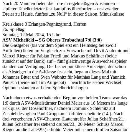
Nach 20 Minuten fielen die Tore in regelmäßigen Abständen –
tapferer Tabellenletzter fast kampflos überfordert – erst zweiter
Dreier zu Hause, fünftes „zu Null“ in dieser Saison, Minuskulisse
Kreisklasse 3 Erlangen/Pegnitzgrund, Herren
26. Spieltag
Sonntag, 12.Mai 2024, 15 Uhr:
ASV Michelfeld – SG Oberes Trubachtal 7:0 (3:0)
Die Gastgeber (bis vor dem Spiel erst ein Heimsieg bei zwölf
Auftritten) liefen im Vergleich zur Vorwoche mit Devit Akdemir und
Marcel Rieger für Fabian Friedl und Markus Schäffner (beide
zunächst auf der Bank) auf – fünf gleichwertige Auswechselspieler
standen zur Verfügung. Der bisher punktlose Aufsteiger, der schon
als Absteiger in die A-Klasse feststeht, begann dieses Mal mit
Johannes Bitter und Sven Wabnitz für Matthias Lang und Yannick
Pautsch (beide nicht im Aufgebot) – beachtliche sieben Wechsel-
Optionen standen auf dem Spielberichtsbogen.
Nach einem etwas verhaltenden Beginn von beiden Teams war das
1:0 durch ASV-Mittelstürmer Daniel Meier aus 18 Metern ins lange
Eck quasi der Dosenöffner, nachdem Dominik Schleinitz auf
Zuspiel des agilen Paul Gropp am Torhüter scheiterte (14.). Nach
drei vergebenen ASV-Chancen (Lattentreffer Julian Schäffner/21.,
Julian Schäffner frei stehend drüber/23., 20-Meter-Schuss Marcel
Rieger an die Latte/29.) erhöhte Meier mit seinem fünften Saisontor