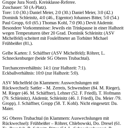
Gruppe Jura Nord). Kreisklasse-Referee.
Zuschauer: 50 (A-Platz).
Tore: 1:0 (30.) Daniel Meier, 2:0 (30.) Daniel Meier, 3:0 (42.)
Dominik Schleinitz, 4:0 (46., Eigentor) Johannes Bitter, 5:0 (54.)
Paul Gropp, 6:0 (65.) Thomas Kohl, 7:0 (90.) Devit Akdemir.
Besondere Vorkommnisse: Jeweils ein Trinkpause in einer Halbzeit
wegen Temperaturen über 20 Grad. Dominik Schleinitz (ASV
Michelfeld) scheitert mit Foulelfmeter an Torhüter Michael
Frühbeißer (81,).
Gelbe Karten: J. Schäffner (ASV Michelfeld); Röhrer, L.
Schneckenburger (beide SG Oberes Trubachtal).
Torchancenverhältnis: 14:1 (zur Halbzeit: 7:1).
Eckballverhältnis: 10:0 (zur Halbzeit: 5:0).
ASV Michelfeld (in Klammern: Auswechslungen mit
Rückwechsel): Sattler – M. Zerreis, Schwendner (84. M. Rieger),
M. Rieger (46. M. Schäffner), Lehner (52. F. Friedl), T. Hofmann
(79. Schleinitz), Akdemir, Schleinitz (46. J. Friedl), Da. Meier /79.
Gropp), J. Schäffner, Gropp (58. T. Kohl). Nicht eingesetzt: Da.
Maier.
SG Oberes Trubachtal (in Klammern: Auswechslungen mit
Rückwechsel): Frühbeißer – Röhrer, Chlebowski, Do. Dresel (61.