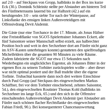
auf 2:0 – auf Steckpass von Gropp, halblinks in der Box ins kurze
Eck (30.). Dominik Schleinitz stellte per Abstauber am hinteren Teil
des Fünfmeterraums lauernd bis zur Halbzeit (42.) auf ein
beruhigendes 3:0 – sein siebte Tor nach der Winterpause, auf
Linksflanke des emsigen linken Außenverteidigers mit
Offensivdrang Devit Akdemir.
Die Gäste (nur eine Torchance in der 17. Minute, als Jonas Häfner
eine Freistoßflanke von SGOT-Spielertrainer Johannes Eckert, alle
fünf Saisontore seiner Mannschaft selbst erzielt, aus halbrechter
Position hoch und weit in den Sechzehner dort am Fünfer nicht ganz
im ASV-Kasten unterbringen konnte) gestatteten den spielfreudigen
Michelfeldern über die gesamten 90 Minuten zu viele Räume.
Zudem fabrizierte die SGOT nur etwa 15 Sekunden nach
Wiederbeginn ein unglückliches Eigentor, als Johannes Bitter in der
eigenen Box zu seinem Torhüter zurückspielen wollte – aber dieser
war nicht optimal postiert und der Ball trudelte über die eigene
Torlinie. Trubachtal kassierte dann noch drei weitere Einschüsse
durch Paul Gropp (auf Steckpass des eingewechselten Markus
Schäffner, frei vor dem Torhüter einschiebend, zehntes Saisontor,
54.), den eingewechselten Routinier Thomas Kohl (halblinks im
Sechzehner ins lange Eck, 65.) und den sich in die Offensive
einschaltenden Außenverteidiger Devit Akdemir (per Abstauber am
Fünfer nach schönen flacher Rechtsflanke des eingewechselten
Fabian Friedl, 90.). Bei konsequenterer Chancenauswertung