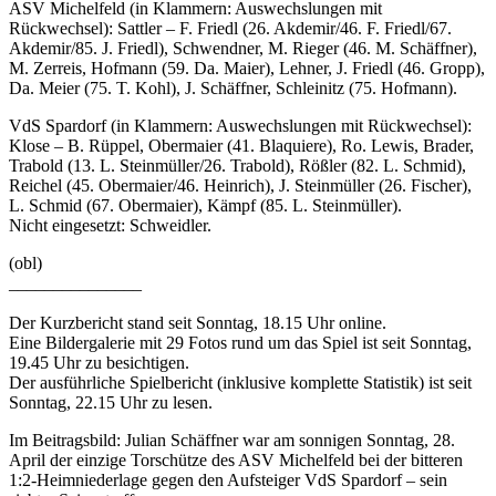
ASV Michelfeld (in Klammern: Auswechslungen mit
Rückwechsel): Sattler – F. Friedl (26. Akdemir/46. F. Friedl/67.
Akdemir/85. J. Friedl), Schwendner, M. Rieger (46. M. Schäffner),
M. Zerreis, Hofmann (59. Da. Maier), Lehner, J. Friedl (46. Gropp),
Da. Meier (75. T. Kohl), J. Schäffner, Schleinitz (75. Hofmann).
VdS Spardorf (in Klammern: Auswechslungen mit Rückwechsel):
Klose – B. Rüppel, Obermaier (41. Blaquiere), Ro. Lewis, Brader,
Trabold (13. L. Steinmüller/26. Trabold), Rößler (82. L. Schmid),
Reichel (45. Obermaier/46. Heinrich), J. Steinmüller (26. Fischer),
L. Schmid (67. Obermaier), Kämpf (85. L. Steinmüller).
Nicht eingesetzt: Schweidler.
(obl)
_______________
Der Kurzbericht stand seit Sonntag, 18.15 Uhr online.
Eine Bildergalerie mit 29 Fotos rund um das Spiel ist seit Sonntag,
19.45 Uhr zu besichtigen.
Der ausführliche Spielbericht (inklusive komplette Statistik) ist seit
Sonntag, 22.15 Uhr zu lesen.
Im Beitragsbild: Julian Schäffner war am sonnigen Sonntag, 28.
April der einzige Torschütze des ASV Michelfeld bei der bitteren
1:2-Heimniederlage gegen den Aufsteiger VdS Spardorf – sein