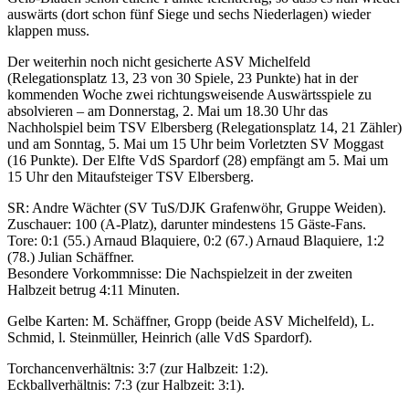
auswärts (dort schon fünf Siege und sechs Niederlagen) wieder
klappen muss.
Der weiterhin noch nicht gesicherte ASV Michelfeld
(Relegationsplatz 13, 23 von 30 Spiele, 23 Punkte) hat in der
kommenden Woche zwei richtungsweisende Auswärtsspiele zu
absolvieren – am Donnerstag, 2. Mai um 18.30 Uhr das
Nachholspiel beim TSV Elbersberg (Relegationsplatz 14, 21 Zähler)
und am Sonntag, 5. Mai um 15 Uhr beim Vorletzten SV Moggast
(16 Punkte). Der Elfte VdS Spardorf (28) empfängt am 5. Mai um
15 Uhr den Mitaufsteiger TSV Elbersberg.
SR: Andre Wächter (SV TuS/DJK Grafenwöhr, Gruppe Weiden).
Zuschauer: 100 (A-Platz), darunter mindestens 15 Gäste-Fans.
Tore: 0:1 (55.) Arnaud Blaquiere, 0:2 (67.) Arnaud Blaquiere, 1:2
(78.) Julian Schäffner.
Besondere Vorkommnisse: Die Nachspielzeit in der zweiten
Halbzeit betrug 4:11 Minuten.
Gelbe Karten: M. Schäffner, Gropp (beide ASV Michelfeld), L.
Schmid, l. Steinmüller, Heinrich (alle VdS Spardorf).
Torchancenverhältnis: 3:7 (zur Halbzeit: 1:2).
Eckballverhältnis: 7:3 (zur Halbzeit: 3:1).