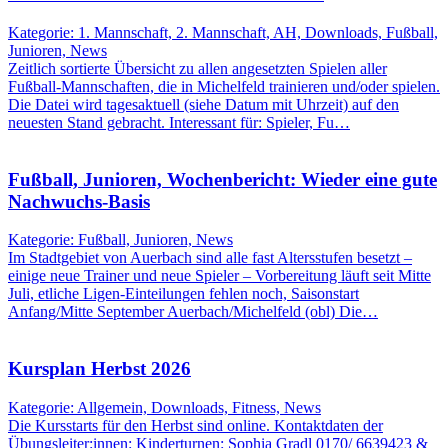
Kategorie: 1. Mannschaft, 2. Mannschaft, AH, Downloads, Fußball,
Junioren, News
Zeitlich sortierte Übersicht zu allen angesetzten Spielen aller
Fußball-Mannschaften, die in Michelfeld trainieren und/oder spielen.
Die Datei wird tagesaktuell (siehe Datum mit Uhrzeit) auf den
neuesten Stand gebracht. Interessant für: Spieler, Fu…
Fußball, Junioren, Wochenbericht: Wieder eine gute
Nachwuchs-Basis
Kategorie: Fußball, Junioren, News
Im Stadtgebiet von Auerbach sind alle fast Altersstufen besetzt –
einige neue Trainer und neue Spieler – Vorbereitung läuft seit Mitte
Juli, etliche Ligen-Einteilungen fehlen noch, Saisonstart
Anfang/Mitte September Auerbach/Michelfeld (obl) Die…
Kursplan Herbst 2026
Kategorie: Allgemein, Downloads, Fitness, News
Die Kursstarts für den Herbst sind online. Kontaktdaten der
Übungsleiter:innen: Kinderturnen: Sophia Gradl 0170/ 6639423 &