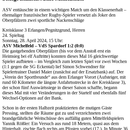
ASV enttäuschte in einem wichtigen Match um den Klassenerhalt –
ehemaliger französischer Rugby-Spieler versetzt als Joker den
Oberpfälzern zwei sportliche Nackenschläge
Kreisklasse 3 Erlangen/Pegnitzgrund, Herren
24. Spieltag
Sonntag, 28. April 2024, 15 Uhr:
ASV Michelfeld – VdS Spardorf 1:2 (0:0)
Die gastgebenden Oberpfälzer (bis vor dem Anstoß erst ein
Heimsieg bei elf Auftritte) konnten dieses Mal 16 gleichwertige
Spieler aufbieten – im Vergleich zum letzten Spiel vor zwei Wochen
(1:1 gegen die SG Eckental) lief Simon Schwendner für
Spielertrainer Daniel Maier (zunächst auf der Ersatzbank) auf. Der
„Verein der Sportfreunde“ aus dem Erlanger Vorort (Aufsteiger, mit
rund 60 Kilometer die längste Anfahrtsstrecke in der Kreisklasse 3),
der schon fünf Auswärtssiege in dieser Saison schaffte, begann
dieses Mal mit vier Veränderungen in der Startelf und ebenfalls fünf
Wechsel-Optionen auf der Bank.
Schon in der ersten Halbzeit praktizierten die mutigen Gäste
Pressing, stellten die Räume gut zu und verzeichneten zwei
brandgefährliche Weitschüsse des auffällig guten Mittelfeldspielers
Yannik Rößler: Ein Versuch aus rund 18 Metern, quasi aus dem
Hinterhalt, zischte flach rechts am Pfosten vorbei (17.). In Minute 36