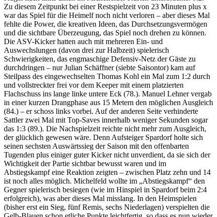
Zu diesem Zeitpunkt bei einer Restspielzeit von 23 Minuten plus x
war das Spiel für die Heimelf noch nicht verloren – aber dieses Mal
fehlte die Power, die kreativen Ideen, das Durchsetzungsvermögen
und die sichtbare Überzeugung, das Spiel noch drehen zu können.
Die ASV-Kicker hatten auch mit mehreren Ein- und
Auswechslungen (davon drei zur Halbzeit) spielerisch
Schwierigkeiten, das engmaschige Defensiv-Netz der Gäste zu
durchdringen – nur Julian Schäffner (siebte Saisontor) kam auf
Steilpass des eingewechselten Thomas Kohl ein Mal zum 1:2 durch
und vollstreckter frei vor dem Keeper mit einem platzierten
Flachschuss ins lange linke untere Eck (78.). Manuel Lehner vergab
in einer kurzen Drangphase aus 15 Metern den möglichen Ausgleich
(84.) – er schoss links vorbei. Auf der anderen Seite verhinderte
Sattler zwei Mal mit Top-Saves innerhalb weniger Sekunden sogar
das 1:3 (89.). Die Nachspielzeit reichte nicht mehr zum Ausgleich,
der glücklich gewesen wäre. Denn Aufsteiger Spardorf holte sich
seinen sechsten Auswärtssieg der Saison mit den offenbarten
Tugenden plus einiger guter Kicker nicht unverdient, da sie sich der
Wichtigkeit der Partie sichtbar bewusst waren und im
Abstiegskampf eine Reaktion zeigten – zwischen Platz zehn und 14
ist noch alles möglich. Michelfeld wollte im „Abstiegskampf“ den
Gegner spielerisch besiegen (wie im Hinspiel in Spardorf beim 2:4
erfolgreich), was aber dieses Mal misslang. In den Heimspielen
(bisher erst ein Sieg, fünf Remis, sechs Niederlagen) verspielten die
Gelb-Blauen schon etliche Punkte leichtfertig, so dass es nun wieder