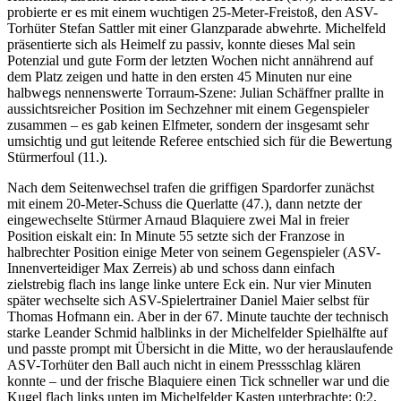
probierte er es mit einem wuchtigen 25-Meter-Freistoß, den ASV-
Torhüter Stefan Sattler mit einer Glanzparade abwehrte. Michelfeld
präsentierte sich als Heimelf zu passiv, konnte dieses Mal sein
Potenzial und gute Form der letzten Wochen nicht annährend auf
dem Platz zeigen und hatte in den ersten 45 Minuten nur eine
halbwegs nennenswerte Torraum-Szene: Julian Schäffner prallte in
aussichtsreicher Position im Sechzehner mit einem Gegenspieler
zusammen – es gab keinen Elfmeter, sondern der insgesamt sehr
umsichtig und gut leitende Referee entschied sich für die Bewertung
Stürmerfoul (11.).
Nach dem Seitenwechsel trafen die griffigen Spardorfer zunächst
mit einem 20-Meter-Schuss die Querlatte (47.), dann netzte der
eingewechselte Stürmer Arnaud Blaquiere zwei Mal in freier
Position eiskalt ein: In Minute 55 setzte sich der Franzose in
halbrechter Position einige Meter von seinem Gegenspieler (ASV-
Innenverteidiger Max Zerreis) ab und schoss dann einfach
zielstrebig flach ins lange linke untere Eck ein. Nur vier Minuten
später wechselte sich ASV-Spielertrainer Daniel Maier selbst für
Thomas Hofmann ein. Aber in der 67. Minute tauchte der technisch
starke Leander Schmid halblinks in der Michelfelder Spielhälfte auf
und passte prompt mit Übersicht in die Mitte, wo der herauslaufende
ASV-Torhüter den Ball auch nicht in einem Pressschlag klären
konnte – und der frische Blaquiere einen Tick schneller war und die
Kugel flach links unten im Michelfelder Kasten unterbrachte: 0:2.