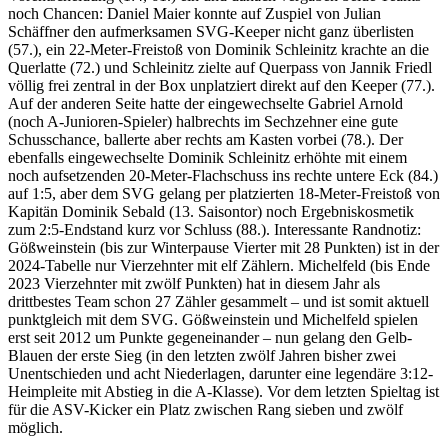
noch Chancen: Daniel Maier konnte auf Zuspiel von Julian
Schäffner den aufmerksamen SVG-Keeper nicht ganz überlisten
(57.), ein 22-Meter-Freistoß von Dominik Schleinitz krachte an die
Querlatte (72.) und Schleinitz zielte auf Querpass von Jannik Friedl
völlig frei zentral in der Box unplatziert direkt auf den Keeper (77.).
Auf der anderen Seite hatte der eingewechselte Gabriel Arnold
(noch A-Junioren-Spieler) halbrechts im Sechzehner eine gute
Schusschance, ballerte aber rechts am Kasten vorbei (78.). Der
ebenfalls eingewechselte Dominik Schleinitz erhöhte mit einem
noch aufsetzenden 20-Meter-Flachschuss ins rechte untere Eck (84.)
auf 1:5, aber dem SVG gelang per platzierten 18-Meter-Freistoß von
Kapitän Dominik Sebald (13. Saisontor) noch Ergebniskosmetik
zum 2:5-Endstand kurz vor Schluss (88.). Interessante Randnotiz:
Gößweinstein (bis zur Winterpause Vierter mit 28 Punkten) ist in der
2024-Tabelle nur Vierzehnter mit elf Zählern. Michelfeld (bis Ende
2023 Vierzehnter mit zwölf Punkten) hat in diesem Jahr als
drittbestes Team schon 27 Zähler gesammelt – und ist somit aktuell
punktgleich mit dem SVG. Gößweinstein und Michelfeld spielen
erst seit 2012 um Punkte gegeneinander – nun gelang den Gelb-
Blauen der erste Sieg (in den letzten zwölf Jahren bisher zwei
Unentschieden und acht Niederlagen, darunter eine legendäre 3:12-
Heimpleite mit Abstieg in die A-Klasse). Vor dem letzten Spieltag ist
für die ASV-Kicker ein Platz zwischen Rang sieben und zwölf
möglich.