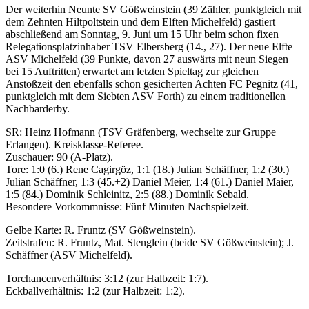
Der weiterhin Neunte SV Gößweinstein (39 Zähler, punktgleich mit
dem Zehnten Hiltpoltstein und dem Elften Michelfeld) gastiert
abschließend am Sonntag, 9. Juni um 15 Uhr beim schon fixen
Relegationsplatzinhaber TSV Elbersberg (14., 27). Der neue Elfte
ASV Michelfeld (39 Punkte, davon 27 auswärts mit neun Siegen
bei 15 Auftritten) erwartet am letzten Spieltag zur gleichen
Anstoßzeit den ebenfalls schon gesicherten Achten FC Pegnitz (41,
punktgleich mit dem Siebten ASV Forth) zu einem traditionellen
Nachbarderby.
SR: Heinz Hofmann (TSV Gräfenberg, wechselte zur Gruppe
Erlangen). Kreisklasse-Referee.
Zuschauer: 90 (A-Platz).
Tore: 1:0 (6.) Rene Cagirgöz, 1:1 (18.) Julian Schäffner, 1:2 (30.)
Julian Schäffner, 1:3 (45.+2) Daniel Meier, 1:4 (61.) Daniel Maier,
1:5 (84.) Dominik Schleinitz, 2:5 (88.) Dominik Sebald.
Besondere Vorkommnisse: Fünf Minuten Nachspielzeit.
Gelbe Karte: R. Fruntz (SV Gößweinstein).
Zeitstrafen: R. Fruntz, Mat. Stenglein (beide SV Gößweinstein); J.
Schäffner (ASV Michelfeld).
Torchancenverhältnis: 3:12 (zur Halbzeit: 1:7).
Eckballverhältnis: 1:2 (zur Halbzeit: 1:2).