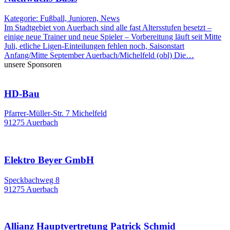
Kategorie: Fußball, Junioren, News
Im Stadtgebiet von Auerbach sind alle fast Altersstufen besetzt –
einige neue Trainer und neue Spieler – Vorbereitung läuft seit Mitte
Juli, etliche Ligen-Einteilungen fehlen noch, Saisonstart
Anfang/Mitte September Auerbach/Michelfeld (obl) Die…
unsere Sponsoren
HD-Bau
Pfarrer-Müller-Str. 7 Michelfeld
91275 Auerbach
Elektro Beyer GmbH
Speckbachweg 8
91275 Auerbach
Allianz Hauptvertretung Patrick Schmid