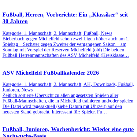
Fußball, Herren, Vorberichte: Ein „Klassiker“ seit
30 Jahren
Kategorie: 1. Mannschaft, 2. Mannschaft, Fußball, News
Bieberbach gegen Michelfeld schon zwei Ligen höher auch am 1.
Spieltag – Sechster gegen Zweiter der vergangenen Saison – am
Sonntag mit Vorspiel der Reserven Michelfeld (obl) Die beiden
Fußball-Herrenmannschaften des ASV Michelfeld (Kreisklasse…
ASV Michelfeld Fußballkalender 2026
Kategorie: 1. Mannschaft, 2. Mannschaft, AH, Downloads, Fußball,
Junioren, News
Zeitlich sortierte Übersicht zu allen angesetzten Spielen aller
Fußball-Mannschaften, die in Michelfeld trainieren und/oder spielen.
Die Datei wird tagesaktuell (siehe Datum mit Uhrzeit) auf den
neuesten Stand gebracht. Interessant für: Spieler, Fu…
Fußball, Junioren, Wochenbericht: Wieder eine gute
Nachwuchs-Basis