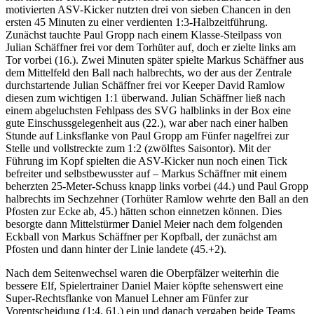
motivierten ASV-Kicker nutzten drei von sieben Chancen in den
ersten 45 Minuten zu einer verdienten 1:3-Halbzeitführung.
Zunächst tauchte Paul Gropp nach einem Klasse-Steilpass von
Julian Schäffner frei vor dem Torhüter auf, doch er zielte links am
Tor vorbei (16.). Zwei Minuten später spielte Markus Schäffner aus
dem Mittelfeld den Ball nach halbrechts, wo der aus der Zentrale
durchstartende Julian Schäffner frei vor Keeper David Ramlow
diesen zum wichtigen 1:1 überwand. Julian Schäffner ließ nach
einem abgeluchsten Fehlpass des SVG halblinks in der Box eine
gute Einschussgelegenheit aus (22.), war aber nach einer halben
Stunde auf Linksflanke von Paul Gropp am Fünfer nagelfrei zur
Stelle und vollstreckte zum 1:2 (zwölftes Saisontor). Mit der
Führung im Kopf spielten die ASV-Kicker nun noch einen Tick
befreiter und selbstbewusster auf – Markus Schäffner mit einem
beherzten 25-Meter-Schuss knapp links vorbei (44.) und Paul Gropp
halbrechts im Sechzehner (Torhüter Ramlow wehrte den Ball an den
Pfosten zur Ecke ab, 45.) hätten schon einnetzen können. Dies
besorgte dann Mittelstürmer Daniel Meier nach dem folgenden
Eckball von Markus Schäffner per Kopfball, der zunächst am
Pfosten und dann hinter der Linie landete (45.+2).
Nach dem Seitenwechsel waren die Oberpfälzer weiterhin die
bessere Elf, Spielertrainer Daniel Maier köpfte sehenswert eine
Super-Rechtsflanke von Manuel Lehner am Fünfer zur
Vorentscheidung (1:4, 61.) ein und danach vergaben beide Teams