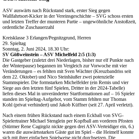
ASV auswärts nach Rückstand stark, erster Sieg gegen
Wallfahrtsort-Kicker in der Vereinsgeschichte – SVG schoss ersten
und letzten Treffer der munteren Partie – ungewöhnliche Anstoßzeit,
ordentliche Zuschauerzahl
Kreisklasse 3 Erlangen/Pegnitzgrund, Herren
29. Spieltag
Sonntag, 2. Juni 2024, 18.30 Uhr:
SV Gößweinstein – ASV Michelfeld 2:5 (1:3)
Die Gastgeber (zuletzt drei Niederlagen, bisher nur elf Punkte nach
der Winterpause) begannen im Vergleich zur Vorwoche mit vier
Veränderungen – es fehlten mit Sven Wächter (Kreuzbandriss seit
dem 22. Oktober) und Nico Steinhäußer zwei potenzielle
Stammspieler. Die formstarken Michelfelder (ein Remis und vier
Siege aus den letzten fünf Spielen, Dritter in der 2024-Tabelle)
liefen dieses Mal in unveränderter Startformationen auf – 16 Spieler
standen im Spieltag-Aufgebot, vom Stamm fehlten nur Thomas
Kohl (privat verhindert) und Jakob Küffner (seit 27. April verletzt).
Nach einem frühen Rückstand nach einem Eckball von SVG-
Spielertrainer Michael Stenglein per Kopfball am vorderen Pfosten
(Stürmer Rene Cagirgöz nickte gegen drei ASV-Verteidiger ein, 6.)
waren die auswärtsstarken Gäste gut im Spiel – die Heimelf konnte
sich mit ihrer einfachen Spielweise nicht durchsetzen. Die