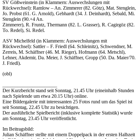
SV Gößweinstein (in Klammern: Auswechslungen mit
Rückwechsel): Ramlow – An. Zimmerer (82. Götz), Mat. Stenglein,
Jo. Probst (61. G. Arnold), Gebhardt (34. J. Deinhardt), Sebald, Mi.
Stenglein (90.+4 An.
Zimmerer), R. Fruntz, Thermann (82. L. Grasser), R. Cagirgöz (82.
To. Redel), Si. Redel.
ASV Michelfeld (in Klammern: Auswechslungen mit
Rückwechsel): Sattler – F. Friedl (64. Schleinitz), Schwendner, M.
Zerreis, M. Schäffner (46. M. Rieger), Hofmann (64. Metschl),
Lehner, Akdemir, Da. Meier, J. Schäffner, Gropp (50. Da. Maier/70.
J. Friedl).
(obl)
______________________
Der Kurzbericht stand seit Sonntag, 21.45 Uhr (eineinhalb Stunden
nach Spielende um etwa 20.15 Uhr) online.
Eine Bildergalerie mit interessanten 25 Fotos rund um das Spiel ist
seit Sonntag, 22.45 Uhr zu besichtigen.
Der ausführliche Spielbericht (inklusive komplette Statistik) wurde
am Sonntag, 23.45 Uhr veröffentlicht.
Im Beitragsbild:
Julian Schäffner stellte mit einem Doppelpack in der ersten Halbzeit