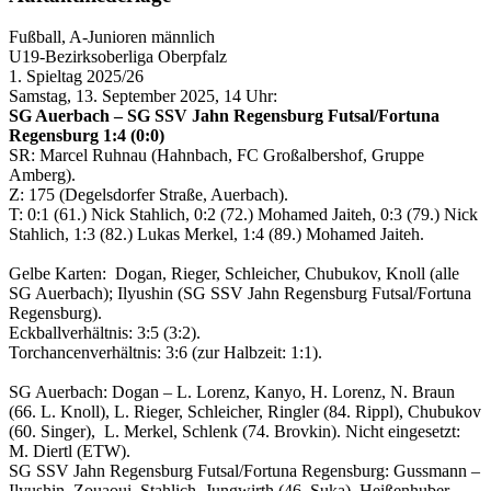
Fußball, A-Junioren männlich
U19-Bezirksoberliga Oberpfalz
1. Spieltag 2025/26
Samstag, 13. September 2025, 14 Uhr:
SG Auerbach – SG SSV Jahn Regensburg Futsal/Fortuna
Regensburg 1:4 (0:0)
SR: Marcel Ruhnau (Hahnbach, FC Großalbershof, Gruppe
Amberg).
Z: 175 (Degelsdorfer Straße, Auerbach).
T: 0:1 (61.) Nick Stahlich, 0:2 (72.) Mohamed Jaiteh, 0:3 (79.) Nick
Stahlich, 1:3 (82.) Lukas Merkel, 1:4 (89.) Mohamed Jaiteh.
Gelbe Karten: Dogan, Rieger, Schleicher, Chubukov, Knoll (alle
SG Auerbach); Ilyushin (SG SSV Jahn Regensburg Futsal/Fortuna
Regensburg).
Eckballverhältnis: 3:5 (3:2).
Torchancenverhältnis: 3:6 (zur Halbzeit: 1:1).
SG Auerbach: Dogan – L. Lorenz, Kanyo, H. Lorenz, N. Braun
(66. L. Knoll), L. Rieger, Schleicher, Ringler (84. Rippl), Chubukov
(60. Singer), L. Merkel, Schlenk (74. Brovkin). Nicht eingesetzt:
M. Diertl (ETW).
SG SSV Jahn Regensburg Futsal/Fortuna Regensburg: Gussmann –
Ilyushin, Zouaoui, Stahlich, Jungwirth (46. Suka), Heißenhuber,