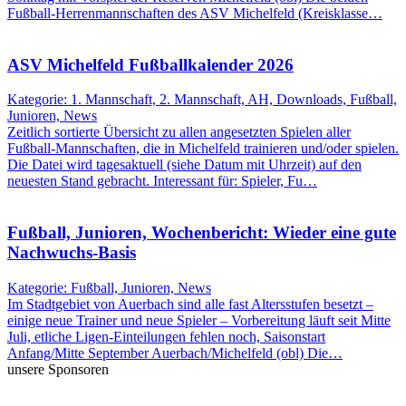
Fußball-Herrenmannschaften des ASV Michelfeld (Kreisklasse…
ASV Michelfeld Fußballkalender 2026
Kategorie: 1. Mannschaft, 2. Mannschaft, AH, Downloads, Fußball,
Junioren, News
Zeitlich sortierte Übersicht zu allen angesetzten Spielen aller
Fußball-Mannschaften, die in Michelfeld trainieren und/oder spielen.
Die Datei wird tagesaktuell (siehe Datum mit Uhrzeit) auf den
neuesten Stand gebracht. Interessant für: Spieler, Fu…
Fußball, Junioren, Wochenbericht: Wieder eine gute
Nachwuchs-Basis
Kategorie: Fußball, Junioren, News
Im Stadtgebiet von Auerbach sind alle fast Altersstufen besetzt –
einige neue Trainer und neue Spieler – Vorbereitung läuft seit Mitte
Juli, etliche Ligen-Einteilungen fehlen noch, Saisonstart
Anfang/Mitte September Auerbach/Michelfeld (obl) Die…
unsere Sponsoren