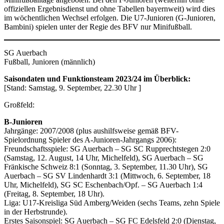
offiziellen Ergebnisdienst und ohne Tabellen bayernweit) wird dies
im wöchentlichen Wechsel erfolgen. Die U7-Junioren (G-Junioren,
Bambini) spielen unter der Regie des BFV nur Minifußball.
SG Auerbach
Fußball, Junioren (männlich)
Saisondaten und Funktionsteam 2023/24 im Überblick:
[Stand: Samstag, 9. September, 22.30 Uhr ]
Großfeld:
B-Junioren
Jahrgänge: 2007/2008 (plus aushilfsweise gemäß BFV-
Spielordnung Spieler des A-Junioren-Jahrgangs 2006):
Freundschaftsspiele: SG Auerbach – SG SC Rupprechtstegen 2:0
(Samstag, 12. August, 14 Uhr, Michelfeld), SG Auerbach – SG
Fränkische Schweiz 8:1 (Sonntag, 3. September, 11.30 Uhr), SG
Auerbach – SG SV Lindenhardt 3:1 (Mittwoch, 6. September, 18
Uhr, Michelfeld), SG SC Eschenbach/Opf. – SG Auerbach 1:4
(Freitag, 8. September, 18 Uhr).
Liga: U17-Kreisliga Süd Amberg/Weiden (sechs Teams, zehn Spiele
in der Herbstrunde).
Erstes Saisonspiel: SG Auerbach – SG FC Edelsfeld 2:0 (Dienstag,