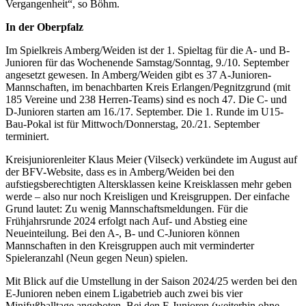
Vergangenheit“, so Böhm.
In der Oberpfalz
Im Spielkreis Amberg/Weiden ist der 1. Spieltag für die A- und B-
Junioren für das Wochenende Samstag/Sonntag, 9./10. September
angesetzt gewesen. In Amberg/Weiden gibt es 37 A-Junioren-
Mannschaften, im benachbarten Kreis Erlangen/Pegnitzgrund (mit
185 Vereine und 238 Herren-Teams) sind es noch 47. Die C- und
D-Junioren starten am 16./17. September. Die 1. Runde im U15-
Bau-Pokal ist für Mittwoch/Donnerstag, 20./21. September
terminiert.
Kreisjuniorenleiter Klaus Meier (Vilseck) verkündete im August auf
der BFV-Website, dass es in Amberg/Weiden bei den
aufstiegsberechtigten Altersklassen keine Kreisklassen mehr geben
werde – also nur noch Kreisligen und Kreisgruppen. Der einfache
Grund lautet: Zu wenig Mannschaftsmeldungen. Für die
Frühjahrsrunde 2024 erfolgt nach Auf- und Abstieg eine
Neueinteilung. Bei den A-, B- und C-Junioren können
Mannschaften in den Kreisgruppen auch mit verminderter
Spieleranzahl (Neun gegen Neun) spielen.
Mit Blick auf die Umstellung in der Saison 2024/25 werden bei den
E-Junioren neben einem Ligabetrieb auch zwei bis vier
Minifußballtage angeboten. Bei den F-Junioren (weiterhin ohne