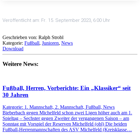
Veröffentlicht am: Fr.. 15. September 2023, 6:00 Uhr
Geschrieben von: Ralph Strobl
Kategorie:
Fußball
,
Junioren
,
News
Download
Weitere News:
Fußball, Herren, Vorberichte: Ein „Klassiker“ seit
30 Jahren
Kategorie: 1. Mannschaft, 2. Mannschaft, Fußball, News
Bieberbach gegen Michelfeld schon zwei Ligen höher auch am 1.
Spieltag – Sechster gegen Zweiter der vergangenen Saison – am
Sonntag mit Vorspiel der Reserven Michelfeld (obl) Die beiden
Fußball-Herrenmannschaften des ASV Michelfeld (Kreisklasse…