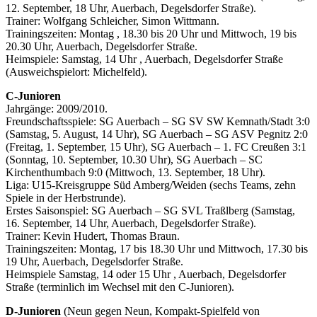
12. September, 18 Uhr, Auerbach, Degelsdorfer Straße).
Trainer: Wolfgang Schleicher, Simon Wittmann.
Trainingszeiten: Montag , 18.30 bis 20 Uhr und Mittwoch, 19 bis
20.30 Uhr, Auerbach, Degelsdorfer Straße.
Heimspiele: Samstag, 14 Uhr , Auerbach, Degelsdorfer Straße
(Ausweichspielort: Michelfeld).
C-Junioren
Jahrgänge: 2009/2010.
Freundschaftsspiele: SG Auerbach – SG SV SW Kemnath/Stadt 3:0
(Samstag, 5. August, 14 Uhr), SG Auerbach – SG ASV Pegnitz 2:0
(Freitag, 1. September, 15 Uhr), SG Auerbach – 1. FC Creußen 3:1
(Sonntag, 10. September, 10.30 Uhr), SG Auerbach – SC
Kirchenthumbach 9:0 (Mittwoch, 13. September, 18 Uhr).
Liga: U15-Kreisgruppe Süd Amberg/Weiden (sechs Teams, zehn
Spiele in der Herbstrunde).
Erstes Saisonspiel: SG Auerbach – SG SVL Traßlberg (Samstag,
16. September, 14 Uhr, Auerbach, Degelsdorfer Straße).
Trainer: Kevin Hudert, Thomas Braun.
Trainingszeiten: Montag, 17 bis 18.30 Uhr und Mittwoch, 17.30 bis
19 Uhr, Auerbach, Degelsdorfer Straße.
Heimspiele Samstag, 14 oder 15 Uhr , Auerbach, Degelsdorfer
Straße (terminlich im Wechsel mit den C-Junioren).
D-Junioren
(Neun gegen Neun, Kompakt-Spielfeld von