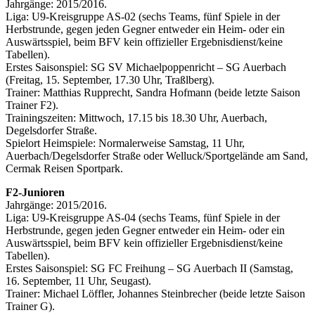
Jahrgänge: 2015/2016.
Liga: U9-Kreisgruppe AS-02 (sechs Teams, fünf Spiele in der
Herbstrunde, gegen jeden Gegner entweder ein Heim- oder ein
Auswärtsspiel, beim BFV kein offizieller Ergebnisdienst/keine
Tabellen).
Erstes Saisonspiel: SG SV Michaelpoppenricht – SG Auerbach
(Freitag, 15. September, 17.30 Uhr, Traßlberg).
Trainer: Matthias Rupprecht, Sandra Hofmann (beide letzte Saison
Trainer F2).
Trainingszeiten: Mittwoch, 17.15 bis 18.30 Uhr, Auerbach,
Degelsdorfer Straße.
Spielort Heimspiele: Normalerweise Samstag, 11 Uhr,
Auerbach/Degelsdorfer Straße oder Welluck/Sportgelände am Sand,
Cermak Reisen Sportpark.
F2-Junioren
Jahrgänge: 2015/2016.
Liga: U9-Kreisgruppe AS-04 (sechs Teams, fünf Spiele in der
Herbstrunde, gegen jeden Gegner entweder ein Heim- oder ein
Auswärtsspiel, beim BFV kein offizieller Ergebnisdienst/keine
Tabellen).
Erstes Saisonspiel: SG FC Freihung – SG Auerbach II (Samstag,
16. September, 11 Uhr, Seugast).
Trainer: Michael Löffler, Johannes Steinbrecher (beide letzte Saison
Trainer G).