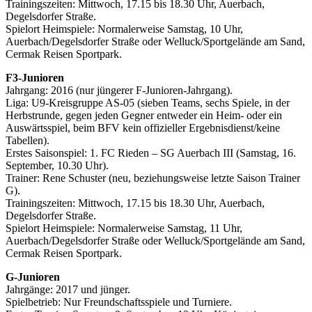
Trainingszeiten: Mittwoch, 17.15 bis 18.30 Uhr, Auerbach,
Degelsdorfer Straße.
Spielort Heimspiele: Normalerweise Samstag, 10 Uhr,
Auerbach/Degelsdorfer Straße oder Welluck/Sportgelände am Sand,
Cermak Reisen Sportpark.
F3-Junioren
Jahrgang: 2016 (nur jüngerer F-Junioren-Jahrgang).
Liga: U9-Kreisgruppe AS-05 (sieben Teams, sechs Spiele, in der
Herbstrunde, gegen jeden Gegner entweder ein Heim- oder ein
Auswärtsspiel, beim BFV kein offizieller Ergebnisdienst/keine
Tabellen).
Erstes Saisonspiel: 1. FC Rieden – SG Auerbach III (Samstag, 16.
September, 10.30 Uhr).
Trainer: Rene Schuster (neu, beziehungsweise letzte Saison Trainer
G).
Trainingszeiten: Mittwoch, 17.15 bis 18.30 Uhr, Auerbach,
Degelsdorfer Straße.
Spielort Heimspiele: Normalerweise Samstag, 11 Uhr,
Auerbach/Degelsdorfer Straße oder Welluck/Sportgelände am Sand,
Cermak Reisen Sportpark.
G-Junioren
Jahrgänge: 2017 und jünger.
Spielbetrieb: Nur Freundschaftsspiele und Turniere.