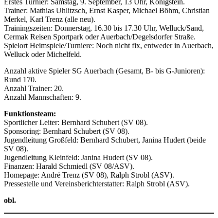
Erstes Turnier: Samstag, 9. September, 13 Uhr, Königstein.
Trainer: Mathias Uhlitzsch, Ernst Kasper, Michael Böhm, Christian
Merkel, Karl Trenz (alle neu).
Trainingszeiten: Donnerstag, 16.30 bis 17.30 Uhr, Welluck/Sand,
Cermak Reisen Sportpark oder Auerbach/Degelsdorfer Straße.
Spielort Heimspiele/Turniere: Noch nicht fix, entweder in Auerbach,
Welluck oder Michelfeld.
Anzahl aktive Spieler SG Auerbach (Gesamt, B- bis G-Junioren):
Rund 170.
Anzahl Trainer: 20.
Anzahl Mannschaften: 9.
Funktionsteam:
Sportlicher Leiter: Bernhard Schubert (SV 08).
Sponsoring: Bernhard Schubert (SV 08).
Jugendleitung Großfeld: Bernhard Schubert, Janina Hudert (beide
SV 08).
Jugendleitung Kleinfeld: Janina Hudert (SV 08).
Finanzen: Harald Schmiedl (SV 08/ASV).
Homepage: André Trenz (SV 08), Ralph Strobl (ASV).
Pressestelle und Vereinsberichterstatter: Ralph Strobl (ASV).
obl.