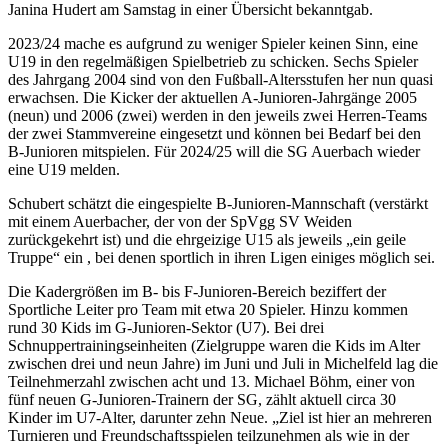
Janina Hudert am Samstag in einer Übersicht bekanntgab.
2023/24 mache es aufgrund zu weniger Spieler keinen Sinn, eine
U19 in den regelmäßigen Spielbetrieb zu schicken. Sechs Spieler
des Jahrgang 2004 sind von den Fußball-Altersstufen her nun quasi
erwachsen. Die Kicker der aktuellen A-Junioren-Jahrgänge 2005
(neun) und 2006 (zwei) werden in den jeweils zwei Herren-Teams
der zwei Stammvereine eingesetzt und können bei Bedarf bei den
B-Junioren mitspielen. Für 2024/25 will die SG Auerbach wieder
eine U19 melden.
Schubert schätzt die eingespielte B-Junioren-Mannschaft (verstärkt
mit einem Auerbacher, der von der SpVgg SV Weiden
zurückgekehrt ist) und die ehrgeizige U15 als jeweils „ein geile
Truppe“ ein , bei denen sportlich in ihren Ligen einiges möglich sei.
Die Kadergrößen im B- bis F-Junioren-Bereich beziffert der
Sportliche Leiter pro Team mit etwa 20 Spieler. Hinzu kommen
rund 30 Kids im G-Junioren-Sektor (U7). Bei drei
Schnuppertrainingseinheiten (Zielgruppe waren die Kids im Alter
zwischen drei und neun Jahre) im Juni und Juli in Michelfeld lag die
Teilnehmerzahl zwischen acht und 13. Michael Böhm, einer von
fünf neuen G-Junioren-Trainern der SG, zählt aktuell circa 30
Kinder im U7-Alter, darunter zehn Neue. „Ziel ist hier an mehreren
Turnieren und Freundschaftsspielen teilzunehmen als wie in der