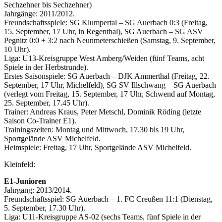
Sechzehner bis Sechzehner)
Jahrgänge: 2011/2012.
Freundschaftsspiele: SG Klumpertal – SG Auerbach 0:3 (Freitag,
15. September, 17 Uhr, in Regenthal), SG Auerbach – SG ASV
Pegnitz 0:0 + 3:2 nach Neunmeterschießen (Samstag, 9. September,
10 Uhr).
Liga: U13-Kreisgruppe West Amberg/Weiden (fünf Teams, acht
Spiele in der Herbstrunde).
Erstes Saisonspiele: SG Auerbach – DJK Ammerthal (Freitag, 22.
September, 17 Uhr, Michelfeld), SG SV Illschwang – SG Auerbach
(verlegt vom Freitag, 15. September, 17 Uhr, Schwend auf Montag,
25. September, 17.45 Uhr).
Trainer: Andreas Kraus, Peter Metschl, Dominik Röding (letzte
Saison Co-Trainer E1).
Trainingszeiten: Montag und Mittwoch, 17.30 bis 19 Uhr,
Sportgelände ASV Michelfeld.
Heimspiele: Freitag, 17 Uhr, Sportgelände ASV Michelfeld.
Kleinfeld:
E1-Junioren
Jahrgang: 2013/2014.
Freundschaftsspiel: SG Auerbach – 1. FC Creußen 11:1 (Dienstag,
5. September, 17.30 Uhr).
Liga: U11-Kreisgruppe AS-02 (sechs Teams, fünf Spiele in der