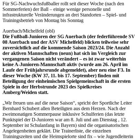
Für SG-Nachwuchsfußballer rollt seit dieser Woche (nach den
Sommerferien) der Ball – einige wenige personelle und
infrastrukturelle Veränderungen an drei Standorten – Spiel- und
Trainingsbetrieb von Montag bis Sonntag
Auerbach/Michelfeld (obl)
Die Fußball-Junioren der SG Auerbach (der federführende SV
08 Auerbach und der ASV Michelfeld) blicken teilweise sehr
zuversichtlich auf die kommende Saison 2023/24. Die Anzahl
der aktiven Mannschaften (neun) hat sich im Vergleich zur
vergangenen Saison nicht verändert – es ist zwar weiterhin
keine A-Junioren-Mannschaft aktiv (wurde am 26. April im
Laufe der Frühjahrsrunde abgemeldet), aber neu eine F3. In
dieser Woche (KW 37, 11. bis 17. September) finden mit
Beteiligung der einheimischen Spielgemeinschaft in die ersten
Spiele in der Herbstrunde 2023 des Spielkreises
Amberg/Weiden statt.
„Wir freuen uns auf die neue Saison“, spricht der Sportliche Leiter
Bernhard Schubert allen Beteiligten aus dem Herzen. Nach der
zweimonatigen Sommerpause inklusive Schulferien (das letzte
Punktspiel der D-Junioren war am 8. Juli und am Dienstag , 12.
September ist Schulanfang in Bayern) sind die organisatorischen
Angelegenheiten geklärt. Die Trainerliste, die einzelnen
Trainingszeiten und die Heimspielorte sind fix – wie Jugendleiterin