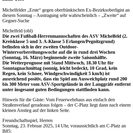
Michelfelder „Erste“ gegen oberfränkischen Ex-Bezirksoberligist an
diesem Sonntag – Austragung sehr wahrscheinlich – „Zweite“ auf
Gegner-Suche
Michelfeld (obl)
Die zwei Fußball-Herrenmannschaften des ASV Michelfeld (2.
Kreisklasse 5 und 3. A-Klasse 5 Erlangen/Pegnitzgrund)
befinden sich in der zweiten Outdoor-
Wintervorbereitungswoche auf die in rund drei Wochen
(Sonntag, 16. März) beginnende zweite Saisonhälfte.
Die Wetterprognose mit Stand Mittwoch, 18.30 Uhr für
Sonntagnachmittag (sonnig, leicht bedeckt, 10 Grad, kein
Regen, kein Schnee, Windgeschwindigkeit 5 km/h) ist
ausreichend positiv, dass ein Spiel am Ausweichplatz rund 200
bis 300 Meter vom ASV-Sportgelände in der Langgräfe entfernt
unter insgesamt guten Bedingungen stattfinden kann.
Hinweis für die Gäste: Vom Feuerwehrhaus aus einfach den
Straßenverlauf geradeaus folgen – der C-Platz liegt dann nach einem
kleinen Anstieg auf der linken Seite.
Freundschaftsspiel, Herren
Sonntag, 23. Februar 2025, 14 Uhr, voraussichtlich am C-Platz an
B85: