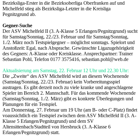
Bezirksliga-Erster in die Bezirksoberliga Oberfranken auf und
Michelfeld stieg als Bezirksliga-Letzter in die Kreisliga
Pegnitzgrund ab.
Gegner-Suche
Der ASV Michelfeld II (3. A-Klasse 5 Erlangen/Pegnitzgrund) sucht
für Samstag/Sonntag, 22./23. Februar und für Samstag/Sonntag,
1./2. März noch Testspielgegner – möglichst sonntags. Spielort und
Anstoßzeit: Egal, nach Absprache. Gewünschte Ligazugehörigkeit
des Gegners: A-Klasse oder Kreisklasse. Ansprechpartner: Trainer
Sebastian Pohl, Telefon 0177 3575416, sebastian.pohl@web.de
Aktualisierung am Samstag, 22. Februar 12 Uhr und 22.30 Uhr:
Die „Zweite“ des ASV Michelfeld wird an diesem Wochenende
(Samstag/Sonntag, 22./23. Februar) kein Vorbereitungsspiel
austragen. Es gibt derzeit noch zu viele kranke und angeschlagene
Spieler im Bereich 2. Mannschaft. Für das kommende Wochenende
(Samstag/Sonntag, 1./2. März) gibt es konkrete Überlegungen und
Planungen für ein Testspiel.
Am Donnerstag, 27. Februar um 19 Uhr (am B- oder C-Platz) findet
voaussichtlich ein Testspiel zwischen dem ASV Michelfeld II (3. A-
Klasse 5 Erlangen/Pegnitzgrund) und dem SV
Altensittenbach/Stadtteil von Hersbruck (3. A-Klasse 6
Erlangen/Pegnitzgrund) statt.