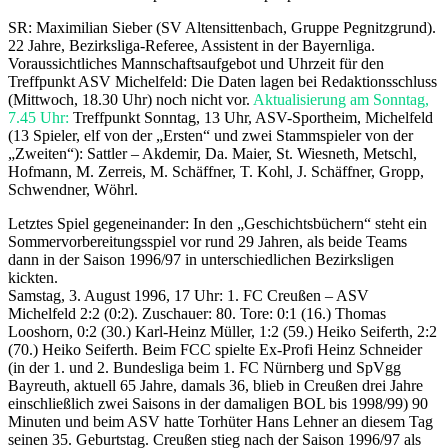
SR: Maximilian Sieber (SV Altensittenbach, Gruppe Pegnitzgrund).
22 Jahre, Bezirksliga-Referee, Assistent in der Bayernliga.
Voraussichtliches Mannschaftsaufgebot und Uhrzeit für den
Treffpunkt ASV Michelfeld: Die Daten lagen bei Redaktionsschluss
(Mittwoch, 18.30 Uhr) noch nicht vor.
Aktualisierung am Sonntag,
7.45 Uhr:
Treffpunkt Sonntag, 13 Uhr, ASV-Sportheim, Michelfeld
(13 Spieler, elf von der „Ersten“ und zwei Stammspieler von der
„Zweiten“): Sattler – Akdemir, Da. Maier, St. Wiesneth, Metschl,
Hofmann, M. Zerreis, M. Schäffner, T. Kohl, J. Schäffner, Gropp,
Schwendner, Wöhrl.
Letztes Spiel gegeneinander: In den „Geschichtsbüchern“ steht ein
Sommervorbereitungsspiel vor rund 29 Jahren, als beide Teams
dann in der Saison 1996/97 in unterschiedlichen Bezirksligen
kickten.
Samstag, 3. August 1996, 17 Uhr: 1. FC Creußen – ASV
Michelfeld 2:2 (0:2). Zuschauer: 80. Tore: 0:1 (16.) Thomas
Looshorn, 0:2 (30.) Karl-Heinz Müller, 1:2 (59.) Heiko Seiferth, 2:2
(70.) Heiko Seiferth. Beim FCC spielte Ex-Profi Heinz Schneider
(in der 1. und 2. Bundesliga beim 1. FC Nürnberg und SpVgg
Bayreuth, aktuell 65 Jahre, damals 36, blieb in Creußen drei Jahre
einschließlich zwei Saisons in der damaligen BOL bis 1998/99) 90
Minuten und beim ASV hatte Torhüter Hans Lehner an diesem Tag
seinen 35. Geburtstag. Creußen stieg nach der Saison 1996/97 als