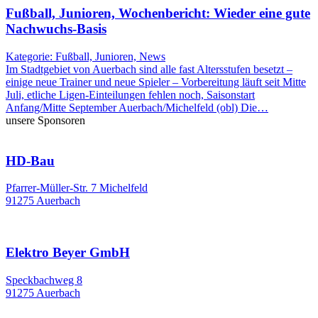
Fußball, Junioren, Wochenbericht: Wieder eine gute
Nachwuchs-Basis
Kategorie: Fußball, Junioren, News
Im Stadtgebiet von Auerbach sind alle fast Altersstufen besetzt –
einige neue Trainer und neue Spieler – Vorbereitung läuft seit Mitte
Juli, etliche Ligen-Einteilungen fehlen noch, Saisonstart
Anfang/Mitte September Auerbach/Michelfeld (obl) Die…
unsere Sponsoren
HD-Bau
Pfarrer-Müller-Str. 7 Michelfeld
91275 Auerbach
Elektro Beyer GmbH
Speckbachweg 8
91275 Auerbach