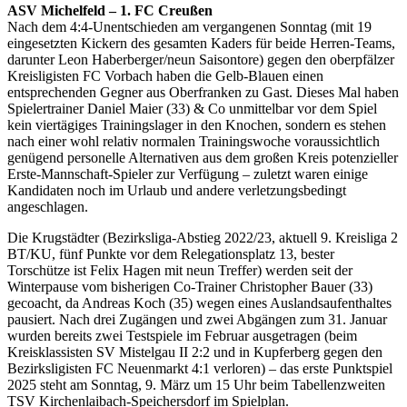
ASV Michelfeld – 1. FC Creußen
Nach dem 4:4-Unentschieden am vergangenen Sonntag (mit 19
eingesetzten Kickern des gesamten Kaders für beide Herren-Teams,
darunter Leon Haberberger/neun Saisontore) gegen den oberpfälzer
Kreisligisten FC Vorbach haben die Gelb-Blauen einen
entsprechenden Gegner aus Oberfranken zu Gast. Dieses Mal haben
Spielertrainer Daniel Maier (33) & Co unmittelbar vor dem Spiel
kein viertägiges Trainingslager in den Knochen, sondern es stehen
nach einer wohl relativ normalen Trainingswoche voraussichtlich
genügend personelle Alternativen aus dem großen Kreis potenzieller
Erste-Mannschaft-Spieler zur Verfügung – zuletzt waren einige
Kandidaten noch im Urlaub und andere verletzungsbedingt
angeschlagen.
Die Krugstädter (Bezirksliga-Abstieg 2022/23, aktuell 9. Kreisliga 2
BT/KU, fünf Punkte vor dem Relegationsplatz 13, bester
Torschütze ist Felix Hagen mit neun Treffer) werden seit der
Winterpause vom bisherigen Co-Trainer Christopher Bauer (33)
gecoacht, da Andreas Koch (35) wegen eines Auslandsaufenthaltes
pausiert. Nach drei Zugängen und zwei Abgängen zum 31. Januar
wurden bereits zwei Testspiele im Februar ausgetragen (beim
Kreisklassisten SV Mistelgau II 2:2 und in Kupferberg gegen den
Bezirksligisten FC Neuenmarkt 4:1 verloren) – das erste Punktspiel
2025 steht am Sonntag, 9. März um 15 Uhr beim Tabellenzweiten
TSV Kirchenlaibach-Speichersdorf im Spielplan.