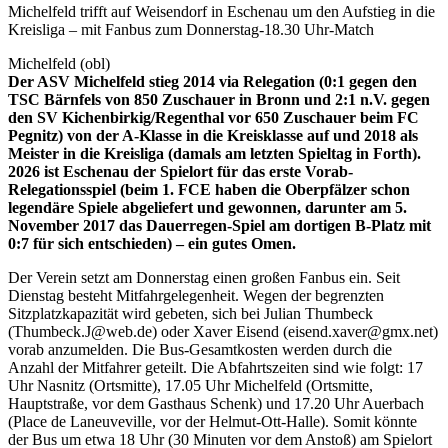
Michelfeld trifft auf Weisendorf in Eschenau um den Aufstieg in die
Kreisliga – mit Fanbus zum Donnerstag-18.30 Uhr-Match
Michelfeld (obl)
Der ASV Michelfeld stieg 2014 via Relegation (0:1 gegen den
TSC Bärnfels von 850 Zuschauer in Bronn und 2:1 n.V. gegen
den SV Kichenbirkig/Regenthal vor 650 Zuschauer beim FC
Pegnitz) von der A-Klasse in die Kreisklasse auf und 2018 als
Meister in die Kreisliga (damals am letzten Spieltag in Forth).
2026 ist Eschenau der Spielort für das erste Vorab-
Relegationsspiel (beim 1. FCE haben die Oberpfälzer schon
legendäre Spiele abgeliefert und gewonnen, darunter am 5.
November 2017 das Dauerregen-Spiel am dortigen B-Platz mit
0:7 für sich entschieden) – ein gutes Omen.
Der Verein setzt am Donnerstag einen großen Fanbus ein. Seit
Dienstag besteht Mitfahrgelegenheit. Wegen der begrenzten
Sitzplatzkapazität wird gebeten, sich bei Julian Thumbeck
(Thumbeck.J@web.de) oder Xaver Eisend (eisend.xaver@gmx.net)
vorab anzumelden. Die Bus-Gesamtkosten werden durch die
Anzahl der Mitfahrer geteilt. Die Abfahrtszeiten sind wie folgt: 17
Uhr Nasnitz (Ortsmitte), 17.05 Uhr Michelfeld (Ortsmitte,
Hauptstraße, vor dem Gasthaus Schenk) und 17.20 Uhr Auerbach
(Place de Laneuveville, vor der Helmut-Ott-Halle). Somit könnte
der Bus um etwa 18 Uhr (30 Minuten vor dem Anstoß) am Spielort