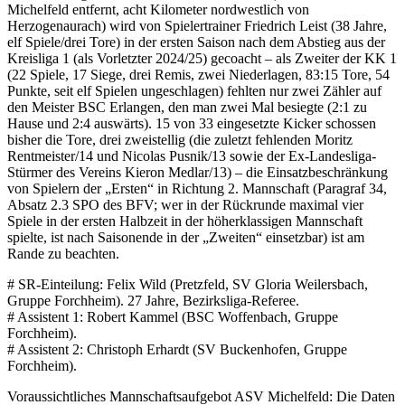
Michelfeld entfernt, acht Kilometer nordwestlich von
Herzogenaurach) wird von Spielertrainer Friedrich Leist (38 Jahre,
elf Spiele/drei Tore) in der ersten Saison nach dem Abstieg aus der
Kreisliga 1 (als Vorletzter 2024/25) gecoacht – als Zweiter der KK 1
(22 Spiele, 17 Siege, drei Remis, zwei Niederlagen, 83:15 Tore, 54
Punkte, seit elf Spielen ungeschlagen) fehlten nur zwei Zähler auf
den Meister BSC Erlangen, den man zwei Mal besiegte (2:1 zu
Hause und 2:4 auswärts). 15 von 33 eingesetzte Kicker schossen
bisher die Tore, drei zweistellig (die zuletzt fehlenden Moritz
Rentmeister/14 und Nicolas Pusnik/13 sowie der Ex-Landesliga-
Stürmer des Vereins Kieron Medlar/13) – die Einsatzbeschränkung
von Spielern der „Ersten“ in Richtung 2. Mannschaft (Paragraf 34,
Absatz 2.3 SPO des BFV; wer in der Rückrunde maximal vier
Spiele in der ersten Halbzeit in der höherklassigen Mannschaft
spielte, ist nach Saisonende in der „Zweiten“ einsetzbar) ist am
Rande zu beachten.
# SR-Einteilung: Felix Wild (Pretzfeld, SV Gloria Weilersbach,
Gruppe Forchheim). 27 Jahre, Bezirksliga-Referee.
# Assistent 1: Robert Kammel (BSC Woffenbach, Gruppe
Forchheim).
# Assistent 2: Christoph Erhardt (SV Buckenhofen, Gruppe
Forchheim).
Voraussichtliches Mannschaftsaufgebot ASV Michelfeld: Die Daten