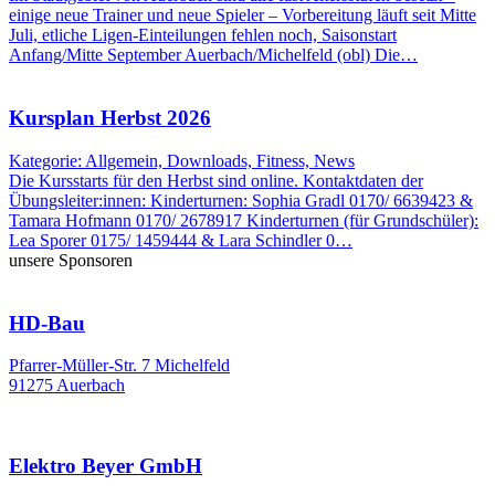
einige neue Trainer und neue Spieler – Vorbereitung läuft seit Mitte
Juli, etliche Ligen-Einteilungen fehlen noch, Saisonstart
Anfang/Mitte September Auerbach/Michelfeld (obl) Die…
Kursplan Herbst 2026
Kategorie: Allgemein, Downloads, Fitness, News
Die Kursstarts für den Herbst sind online. Kontaktdaten der
Übungsleiter:innen: Kinderturnen: Sophia Gradl 0170/ 6639423 &
Tamara Hofmann 0170/ 2678917 Kinderturnen (für Grundschüler):
Lea Sporer 0175/ 1459444 & Lara Schindler 0…
unsere Sponsoren
HD-Bau
Pfarrer-Müller-Str. 7 Michelfeld
91275 Auerbach
Elektro Beyer GmbH