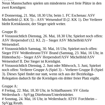
Neun Mannschaften spielen um mindestens zwei freie Plätze in den
zwei Kreisligen:
# Donnerstag, 21. Mai, 18.30 Uhr, beim 1. FC Eschenau: ASV
Michelfeld (2. KK 5) – ASV Weisendorf II (2. KK 1). Der Verlierer
bleibt Kreisklassist, der Sieger spielt weiter.
Gruppe B:
# Voraussichtlich Dienstag, 26. Mai, 18.30 Uhr, Spielort noch offen:
ASV Herpersdorf (12. KL 2) – Sieger ASV Michelfeld/ASV
Weisendorf.
# Voraussichtlich Samstag, 30. Mai, 16 Uhr, Spielort noch offen:
Sieger FSV Weißenbrunn/TSV Brand (Samstag, 23. Mai, 16 Uhr, in
Hüttenbach) – Sieger ASV Herpersdorf/ASV Michelfeld/ASV
Weisendorf II. Der Sieger ist Kreisligist.
# Voraussichtlich Dienstag, 2. Juni oder Mittwoch, 3. Juni, Spielort
noch offen: Verlierer Gruppe A (Spiel 3) – Verlierer Gruppe B (Spiel
3). Dieses Spiel findet nur statt, wenn sich aus der Bezirksliga-
Relegation dadurch für die Kreisligen ein dritter freier Platz ergibt.
Gruppe A:
# Freitag, 22. Mai, 18.30 Uhr, in Schlaifhausen: SV Gloria
Weilersbach – SpVgg Dürrbrunn/Unterleinleiter.
# Sonntag, 24. Mai, 16 Uhr, in Weilersbach: ATSV Forchheim –
SpVgg Reuth.