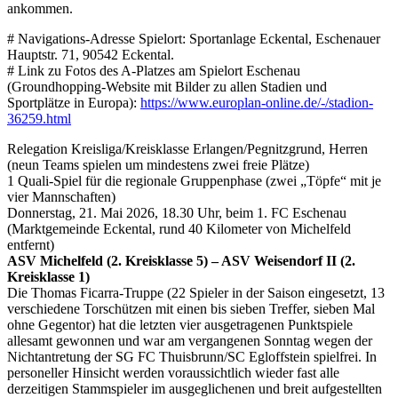
ankommen.
# Navigations-Adresse Spielort: Sportanlage Eckental, Eschenauer
Hauptstr. 71, 90542 Eckental.
# Link zu Fotos des A-Platzes am Spielort Eschenau
(Groundhopping-Website mit Bilder zu allen Stadien und
Sportplätze in Europa):
https://www.europlan-online.de/-/stadion-
36259.html
Relegation Kreisliga/Kreisklasse Erlangen/Pegnitzgrund, Herren
(neun Teams spielen um mindestens zwei freie Plätze)
1 Quali-Spiel für die regionale Gruppenphase (zwei „Töpfe“ mit je
vier Mannschaften)
Donnerstag, 21. Mai 2026, 18.30 Uhr, beim 1. FC Eschenau
(Marktgemeinde Eckental, rund 40 Kilometer von Michelfeld
entfernt)
ASV Michelfeld (2. Kreisklasse 5) – ASV Weisendorf II (2.
Kreisklasse 1)
Die Thomas Ficarra-Truppe (22 Spieler in der Saison eingesetzt, 13
verschiedene Torschützen mit einen bis sieben Treffer, sieben Mal
ohne Gegentor) hat die letzten vier ausgetragenen Punktspiele
allesamt gewonnen und war am vergangenen Sonntag wegen der
Nichtantretung der SG FC Thuisbrunn/SC Egloffstein spielfrei. In
personeller Hinsicht werden voraussichtlich wieder fast alle
derzeitigen Stammspieler im ausgeglichenen und breit aufgestellten