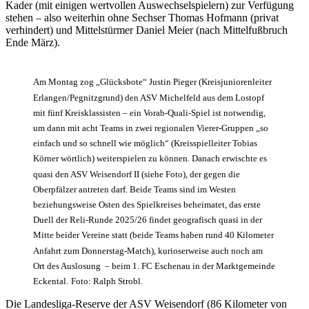
Kader (mit einigen wertvollen Auswechselspielern) zur Verfügung
stehen – also weiterhin ohne Sechser Thomas Hofmann (privat
verhindert) und Mittelstürmer Daniel Meier (nach Mittelfußbruch
Ende März).
Am Montag zog „Glücksbote“ Justin Pieger (Kreisjuniorenleiter
Erlangen/Pegnitzgrund) den ASV Michelfeld aus dem Lostopf
mit fünf Kreisklassisten – ein Vorab-Quali-Spiel ist notwendig,
um dann mit acht Teams in zwei regionalen Vierer-Gruppen „so
einfach und so schnell wie möglich“ (Kreisspielleiter Tobias
Körner wörtlich) weiterspielen zu können. Danach erwischte es
quasi den ASV Weisendorf II (siehe Foto), der gegen die
Oberpfälzer antreten darf. Beide Teams sind im Westen
beziehungsweise Osten des Spielkreises beheimatet, das erste
Duell der Reli-Runde 2025/26 findet geografisch quasi in der
Mitte beider Vereine statt (beide Teams haben rund 40 Kilometer
Anfahrt zum Donnerstag-Match), kurioserweise auch noch am
Ort des Auslosung – beim 1. FC Eschenau in der Marktgemeinde
Eckental.
Foto: Ralph Strobl.
Die Landesliga-Reserve der ASV Weisendorf (86 Kilometer von