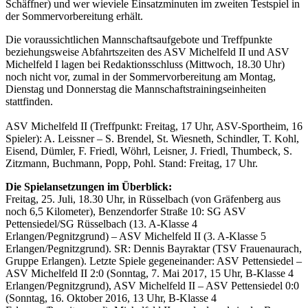
Schäffner) und wer wieviele Einsatzminuten im zweiten Testspiel in
der Sommervorbereitung erhält.
Die voraussichtlichen Mannschaftsaufgebote und Treffpunkte
beziehungsweise Abfahrtszeiten des ASV Michelfeld II und ASV
Michelfeld I lagen bei Redaktionsschluss (Mittwoch, 18.30 Uhr)
noch nicht vor, zumal in der Sommervorbereitung am Montag,
Dienstag und Donnerstag die Mannschaftstrainingseinheiten
stattfinden.
ASV Michelfeld II (Treffpunkt: Freitag, 17 Uhr, ASV-Sportheim, 16
Spieler): A. Leissner – S. Brendel, St. Wiesneth, Schindler, T. Kohl,
Eisend, Dümler, F. Friedl, Wöhrl, Leisner, J. Friedl, Thumbeck, S.
Zitzmann, Buchmann, Popp, Pohl. Stand: Freitag, 17 Uhr.
Die Spielansetzungen im Überblick:
Freitag, 25. Juli, 18.30 Uhr, in Rüsselbach (von Gräfenberg aus
noch 6,5 Kilometer), Benzendorfer Straße 10: SG ASV
Pettensiedel/SG Rüsselbach (13. A-Klasse 4
Erlangen/Pegnitzgrund) – ASV Michelfeld II (3. A-Klasse 5
Erlangen/Pegnitzgrund). SR: Dennis Bayraktar (TSV Frauenaurach,
Gruppe Erlangen). Letzte Spiele gegeneinander: ASV Pettensiedel –
ASV Michelfeld II 2:0 (Sonntag, 7. Mai 2017, 15 Uhr, B-Klasse 4
Erlangen/Pegnitzgrund), ASV Michelfeld II – ASV Pettensiedel 0:0
(Sonntag, 16. Oktober 2016, 13 Uhr, B-Klasse 4