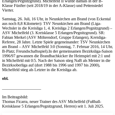
Erlangen/Pegnitzgrund). Michelfeld II wurde damals in der B-
Klasse Fünfter (seit 2018/19 in der A-Klasse) und Pettensiedel
Vierter.
Samstag, 26. Juli, 16 Uhr, in Neunkirchen am Brand (von Eckental
aus noch 8,8 Kilometer): TSV Neunkirchen am Brand (Liga-
Wechsler in die Kreisliga 1, 4. Kreisliga 2 Erlangen/Pegnitzgrund) –
ASV Michelfeld (3. Kreisklasse 5 Erlangen/Pegnitzgrund). SR:
Fabian Merkel (ASV Möhrendorf, Gruppe Erlangen), Kreisliga-
Referee, 28 Jahre. Letzte Spiele gegeneinander: TSV Neunkirchen
am Brand – ASV Michelfeld 3:0 (Sonntag, 7. Februar 2016, 14 Uhr,
B-Platz; Freundschaftsspiel).In der gemeinsamen Bezirksliga-Saison
1996/97 gewannen die Brandbachkicker ihr Heimspiel mit 2:1 und
in Michelfeld mit 0:5. Nach der Saison stieg NaB als Meister in die
Bezirksoberliga auf (dort 1988 bis 1996 und 1997 bis 2000),
Michelfeld stieg als Letzter in die Kreisliga ab.
obl.
___________________
Im Beitragsbild:
Thomas Ficarra, neuer Trainer des ASV Michelfeld (Fußball-
Kreisklasse 5 Erlangen/Pegnitzgrund, Herren) seit 1. Juli 2025.