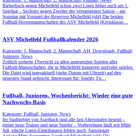
Kategorie: 1. Mannschaft, 2. Mannschaft, Fußball, News
Bieberbach gegen Michelfeld schon zwei Ligen höher auch am 1.
Spieltag – Sechster gegen Zweiter der vergangenen Saison – am
Sonntag mit Vorspiel der Reserven Michelfeld (obl) Die beiden
Fußball-Herrenmannschaften des ASV Michelfeld (Kreisklasse…
ASV Michelfeld Fußballkalender 2026
Kategorie: 1. Mannschaft, 2. Mannschaft, AH, Downloads, Fußball,
Junioren, News
Zeitlich sortierte Übersicht zu allen angesetzten Spielen aller
Fußball-Mannschaften, die in Michelfeld trainieren und/oder spielen.
Die Datei wird tagesaktuell (siehe Datum mit Uhrzeit) auf den
neuesten Stand gebracht. Interessant für: Spieler, Fu…
Fußball, Junioren, Wochenbericht: Wieder eine gute
Nachwuchs-Basis
Kategorie: Fußball, Junioren, News
Im Stadtgebiet von Auerbach sind alle fast Altersstufen besetzt –
einige neue Trainer und neue Spieler – Vorbereitung läuft seit Mitte
Juli, etliche Ligen-Einteilungen fehlen noch, Saisonstart
Anfang/Mitte September Auerbach/Michelfeld (obl) Die…