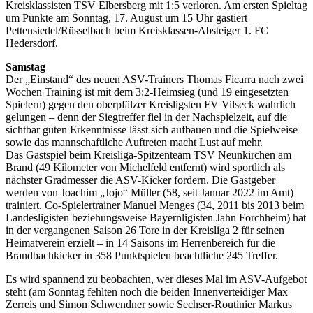
Kreisklassisten TSV Elbersberg mit 1:5 verloren. Am ersten Spieltag
um Punkte am Sonntag, 17. August um 15 Uhr gastiert
Pettensiedel/Rüsselbach beim Kreisklassen-Absteiger 1. FC
Hedersdorf.
Samstag
Der „Einstand“ des neuen ASV-Trainers Thomas Ficarra nach zwei
Wochen Training ist mit dem 3:2-Heimsieg (und 19 eingesetzten
Spielern) gegen den oberpfälzer Kreisligsten FV Vilseck wahrlich
gelungen – denn der Siegtreffer fiel in der Nachspielzeit, auf die
sichtbar guten Erkenntnisse lässt sich aufbauen und die Spielweise
sowie das mannschaftliche Auftreten macht Lust auf mehr.
Das Gastspiel beim Kreisliga-Spitzenteam TSV Neunkirchen am
Brand (49 Kilometer von Michelfeld entfernt) wird sportlich als
nächster Gradmesser die ASV-Kicker fordern. Die Gastgeber
werden von Joachim „Jojo“ Müller (58, seit Januar 2022 im Amt)
trainiert. Co-Spielertrainer Manuel Menges (34, 2011 bis 2013 beim
Landesligisten beziehungsweise Bayernligisten Jahn Forchheim) hat
in der vergangenen Saison 26 Tore in der Kreisliga 2 für seinen
Heimatverein erzielt – in 14 Saisons im Herrenbereich für die
Brandbachkicker in 358 Punktspielen beachtliche 245 Treffer.
Es wird spannend zu beobachten, wer dieses Mal im ASV-Aufgebot
steht (am Sonntag fehlten noch die beiden Innenverteidiger Max
Zerreis und Simon Schwendner sowie Sechser-Routinier Markus