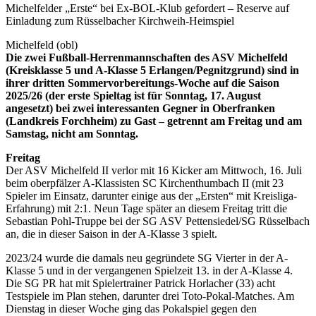
Michelfelder „Erste“ bei Ex-BOL-Klub gefordert – Reserve auf
Einladung zum Rüsselbacher Kirchweih-Heimspiel
Michelfeld (obl)
Die zwei Fußball-Herrenmannschaften des ASV Michelfeld
(Kreisklasse 5 und A-Klasse 5 Erlangen/Pegnitzgrund) sind in
ihrer dritten Sommervorbereitungs-Woche auf die Saison
2025/26 (der erste Spieltag ist für Sonntag, 17. August
angesetzt) bei zwei interessanten Gegner in Oberfranken
(Landkreis Forchheim) zu Gast – getrennt am Freitag und am
Samstag, nicht am Sonntag.
Freitag
Der ASV Michelfeld II verlor mit 16 Kicker am Mittwoch, 16. Juli
beim oberpfälzer A-Klassisten SC Kirchenthumbach II (mit 23
Spieler im Einsatz, darunter einige aus der „Ersten“ mit Kreisliga-
Erfahrung) mit 2:1. Neun Tage später an diesem Freitag tritt die
Sebastian Pohl-Truppe bei der SG ASV Pettensiedel/SG Rüsselbach
an, die in dieser Saison in der A-Klasse 3 spielt.
2023/24 wurde die damals neu gegründete SG Vierter in der A-
Klasse 5 und in der vergangenen Spielzeit 13. in der A-Klasse 4.
Die SG PR hat mit Spielertrainer Patrick Horlacher (33) acht
Testspiele im Plan stehen, darunter drei Toto-Pokal-Matches. Am
Dienstag in dieser Woche ging das Pokalspiel gegen den