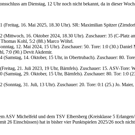
onsschluss am Dienstag, 12 Uhr noch nicht bekannt, da in dieser Wo
:1 (Freitag, 16. Mai 2025, 18.30 Uhr). SR: Maximilian Spitzer (Zirnd
 (Mittwoch, 16. Oktober 2024, 18.30 Uhr). Zuschauer: 35 (C-Platz an B
.) Thomas Kohl, 5:2 (88.) Marco Wöhrl.
nntag, 12. Mai 2024, 15 Uhr). Zuschauer: 50. Tore: 1:0 (30.) Daniel Mei
hl, 7:0 (90.) Devit Akdemir.
 (Samstag, 14. Oktober, 15 Uhr, in Obertrubach). Zuschauer: 80. Tore: 
reitag, 21. Juli 2023, 19 Uhr, Bärnfels). Zuschauer: 15. ASV-Tore: Wöh
0 (Samstag, 29. Oktober, 15 Uhr, Bärnfels). Zuschauer: 80. Tor: 1:0 (2
Sonntag, 31. Juli, 13 Uhr). Zuschauer: 20. Tore: 0:1 (25.) Jo. Maier, 0
 dem ASV Michelfeld und dem TSV Elbersberg (Kreisklasse 5 Erlangen/Pe
it 26 Einschüssen) hat in bisher vier Punktspielen 2025/26 noch nicht 