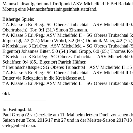
Mannschaftsaufgebot und Treffpunkt ASV Michelfeld II: Bei Redakti
Montag eine Mannschaftstrainingseinheit stattfand.
Bisherige Spiele:
# A-Klasse 5 Erl./Peg.: SG Oberes Trubachtal – ASV Michelfeld II 0
Obertrubach). Tor: 0:1 (31.) Simon Zitzmann.
# A-Klasse 5 Erl./Peg.: ASV Michelfeld II – SG Oberes Trubachtal 5:2
Jürgen Igl, 2:2 (52.) Marco Wöhrl, 3:2 (60.) Dominik Maier, 4:2 (75
# Kreisklasse 3 Erl./Peg.: ASV Michelfeld – SG Oberes Trubachtal (So
Eigentor) Johannes Bitter, 5:0 (54.) Paul Gropp, 6:0 (65.) Thomas Ko
# Kreisklasse 3 Erl./Peg.: SG Oberes Trubachtal – ASV Michelfeld 0:4
Schäffner, 0:4 (85., Eigentor) Patrick Häfner.
# Freundschaftsspiel: SG Oberes Trubachtal – ASV Michelfeld II 1:5 (F
# A-Klasse 5 Erl./Peg.: SG Oberes Trubachtal – ASV Michelfeld II 1:
Dritter via Relegation in die Kreisklasse auf.
# A-Klasse 5 Erl./Peg.: ASV Michelfeld II – SG Oberes Trubachtal 0:2 (
obl.
.__________________
Im Beitragsbild:
Paul Gropp (2.v.r.) erzielte am 11. Mai beim letzten Duell zwischen
Saison neun Tore, 2016/17 mit 27 und in der Meister-Saison 2017/18 m
Gelegenheit dazu.