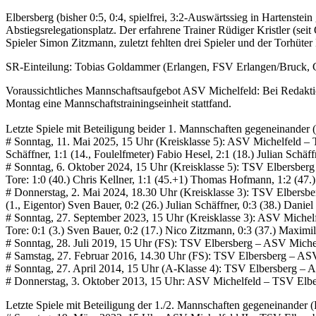
Elbersberg (bisher 0:5, 0:4, spielfrei, 3:2-Auswärtssieg in Hartenste
Abstiegsrelegationsplatz. Der erfahrene Trainer Rüdiger Kristler (se
Spieler Simon Zitzmann, zuletzt fehlten drei Spieler und der Torhüter
SR-Einteilung: Tobias Goldammer (Erlangen, FSV Erlangen/Bruck, 
Voraussichtliches Mannschaftsaufgebot ASV Michelfeld: Bei Redakti
Montag eine Mannschaftstrainingseinheit stattfand.
Letzte Spiele mit Beteiligung beider 1. Mannschaften gegeneinander (
# Sonntag, 11. Mai 2025, 15 Uhr (Kreisklasse 5): ASV Michelfeld – 
Schäffner, 1:1 (14., Foulelfmeter) Fabio Hesel, 2:1 (18.) Julian Schäf
# Sonntag, 6. Oktober 2024, 15 Uhr (Kreisklasse 5): TSV Elbersberg
Tore: 1:0 (40.) Chris Kellner, 1:1 (45.+1) Thomas Hofmann, 1:2 (47.) 
# Donnerstag, 2. Mai 2024, 18.30 Uhr (Kreisklasse 3): TSV Elbersbe
(1., Eigentor) Sven Bauer, 0:2 (26.) Julian Schäffner, 0:3 (38.) Daniel
# Sonntag, 27. September 2023, 15 Uhr (Kreisklasse 3): ASV Michelf
Tore: 0:1 (3.) Sven Bauer, 0:2 (17.) Nico Zitzmann, 0:3 (37.) Maximi
# Sonntag, 28. Juli 2019, 15 Uhr (FS): TSV Elbersberg – ASV Michel
# Samstag, 27. Februar 2016, 14.30 Uhr (FS): TSV Elbersberg – ASV
# Sonntag, 27. April 2014, 15 Uhr (A-Klasse 4): TSV Elbersberg – ASV
# Donnerstag, 3. Oktober 2013, 15 Uhr: ASV Michelfeld – TSV Elber
Letzte Spiele mit Beteiligung der 1./2. Mannschaften gegeneinander (