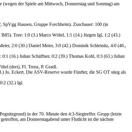
che (wegen der Spiele am Mittwoch, Donnerstag und Sonntag) am
orf, SpVgg Hausen, Gruppe Forchheim). Zuschauer: 100 (in
85). Tore: 1:0 (3.) Marco Wöhrl, 1:1 (14.) Jürgen Igl, 1:2 (43.)
er, 2:0 (30.) Daniel Meier, 3:0 (42.) Dominik Schleinitz, 4:0 (46.,
0:1 (16.) Julian Schäffner, 0:2 (39.) Thomas Kohl, 0:3 (63.) Julian
rl (drei), Fl. Trenz, P. Gradl.
3.) Jo. Eckert. Die ASV-Reserve wurde Fünfter, die SG OT stieg als
:2 (32.) Igl.
gnitzgrund) in der 70. Minute den 4:3-Siegtreffer. Gropp (letzte
getroffen, am Donnerstagabend unter Flutlicht ist die nächste