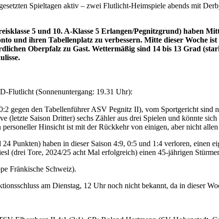
etzten Spieltagen aktiv – zwei Flutlicht-Heimspiele abends mit Derby
eisklasse 5 und 10. A-Klasse 5 Erlangen/Pegnitzgrund) haben Mit
onto und ihren Tabellenplatz zu verbessern. Mitte dieser Woche i
rdlichen Oberpfalz zu Gast. Wettermäßig sind 14 bis 13 Grad (sta
ulisse.
D-Flutlicht (Sonnenuntergang: 19.31 Uhr):
 0:2 gegen den Tabellenführer ASV Pegnitz II), vom Sportgericht sind 
 (letzte Saison Dritter) sechs Zähler aus drei Spielen und könnte sich 
 personeller Hinsicht ist mit der Rückkehr von einigen, aber nicht alle
24 Punkten) haben in dieser Saison 4:9, 0:5 und 1:4 verloren, einen ei
esl (drei Tore, 2024/25 acht Mal erfolgreich) einen 45-jährigen Stürmer
ppe Fränkische Schweiz).
ktionsschluss am Dienstag, 12 Uhr noch nicht bekannt, da in dieser 