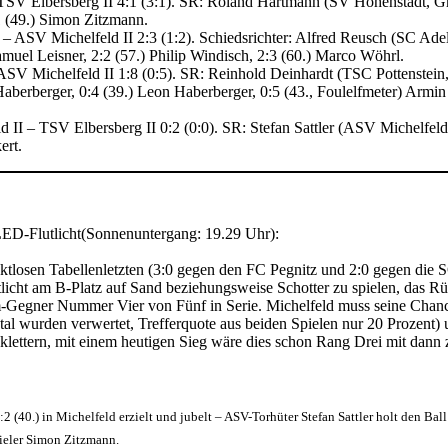
SV Elbersberg II 4:1 (3:1). SR: Roland Hartmann (SV Hohenstadt, Grup
:1 (49.) Simon Zitzmann.
 – ASV Michelfeld II 2:3 (1:2). Schiedsrichter: Alfred Reusch (SC Ade
Samuel Leisner, 2:2 (57.) Philip Windisch, 2:3 (60.) Marco Wöhrl.
ASV Michelfeld II 1:8 (0:5). SR: Reinhold Deinhardt (TSC Pottenstein
Haberberger, 0:4 (39.) Leon Haberberger, 0:5 (43., Foulelfmeter) Armi
 II – TSV Elbersberg II 0:2 (0:0). SR: Stefan Sattler (ASV Michelfel
ert.
LED-Flutlicht(Sonnenuntergang: 19.29 Uhr):
tlosen Tabellenletzten (3:0 gegen den FC Pegnitz und 2:0 gegen die S
tlicht am B-Platz auf Sand beziehungsweise Schotter zu spielen, das R
Heim-Gegner Nummer Vier von Fünf in Serie. Michelfeld muss seine Chan
 wurden verwertet, Trefferquote aus beiden Spielen nur 20 Prozent) un
 klettern, mit einem heutigen Sieg wäre dies schon Rang Drei mit dann
2 (40.) in Michelfeld erzielt und jubelt – ASV-Torhüter Stefan Sattler holt den B
ieler Simon Zitzmann.