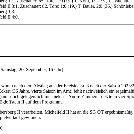
 1:1. Zuschauer: 65. Tore: 1:0 (19.) T. Kohl, 1:1 (75.) L. Valentin.
 II 3:1. Zuschauer: 82. Tore: 1:0 (19.) T. Bauer, 2:0 (36.) Schönlebe
erg 1:3.
ld II 4:0.
 Samstag, 20. September, 16 Uhr)
waren nach dem Abstieg aus der Kreisklasse 3 nach der Saison 2023/2
ckert (36 Jahre, vierte Saison im Amt) fehlt nachweislich ein regelmäßig
) nur noch gelegentlich mitspielen – Andre Zimmerer netzte in vier Spi
Egloffstein II auf dem Programm.
berg II verarbeiten. Michelfeld II hat an die SG OT ergebnismäßig g
pielverlauf gewinnen.
).