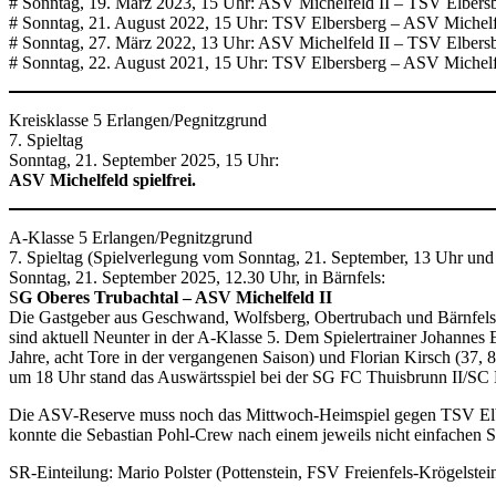
# Sonntag, 19. März 2023, 15 Uhr: ASV Michelfeld II – TSV Elbersberg
# Sonntag, 21. August 2022, 15 Uhr: TSV Elbersberg – ASV Michelfeld
# Sonntag, 27. März 2022, 13 Uhr: ASV Michelfeld II – TSV Elbersb
# Sonntag, 22. August 2021, 15 Uhr: TSV Elbersberg – ASV Michelfe
Kreisklasse 5 Erlangen/Pegnitzgrund
7. Spieltag
Sonntag, 21. September 2025, 15 Uhr:
ASV Michelfeld spielfrei.
A-Klasse 5 Erlangen/Pegnitzgrund
7. Spieltag (Spielverlegung vom Sonntag, 21. September, 13 Uhr und
Sonntag, 21. September 2025, 12.30 Uhr, in Bärnfels:
S
G Oberes Trubachtal – ASV Michelfeld II
Die Gastgeber aus Geschwand, Wolfsberg, Obertrubach und Bärnfels 
sind aktuell Neunter in der A-Klasse 5. Dem Spielertrainer Johannes E
Jahre, acht Tore in der vergangenen Saison) und Florian Kirsch (37, 8
um 18 Uhr stand das Auswärtsspiel bei der SG FC Thuisbrunn II/SC 
Die ASV-Reserve muss noch das Mittwoch-Heimspiel gegen TSV Elbers
konnte die Sebastian Pohl-Crew nach einem jeweils nicht einfachen S
SR-Einteilung: Mario Polster (Pottenstein, FSV Freienfels-Krögelstein