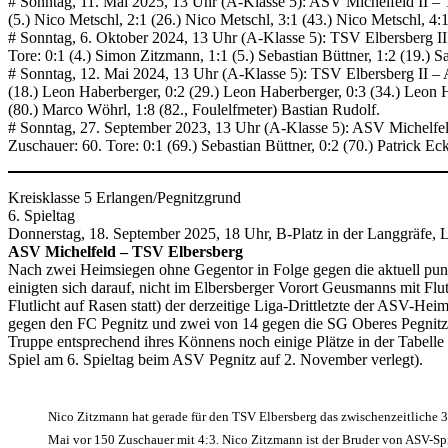
# Sonntag, 11. Mai 2025, 13 Uhr (A-Klasse 5): ASV Michelfeld II – T
(5.) Nico Metschl, 2:1 (26.) Nico Metschl, 3:1 (43.) Nico Metschl, 4
# Sonntag, 6. Oktober 2024, 13 Uhr (A-Klasse 5): TSV Elbersberg II
Tore: 0:1 (4.) Simon Zitzmann, 1:1 (5.) Sebastian Büttner, 1:2 (19.) 
# Sonntag, 12. Mai 2024, 13 Uhr (A-Klasse 5): TSV Elbersberg II – 
(18.) Leon Haberberger, 0:2 (29.) Leon Haberberger, 0:3 (34.) Leon 
(80.) Marco Wöhrl, 1:8 (82., Foulelfmeter) Bastian Rudolf.
# Sonntag, 27. September 2023, 13 Uhr (A-Klasse 5): ASV Michelfeld
Zuschauer: 60. Tore: 0:1 (69.) Sebastian Büttner, 0:2 (70.) Patrick Eck
Kreisklasse 5 Erlangen/Pegnitzgrund
6. Spieltag
Donnerstag, 18. September 2025, 18 Uhr, B-Platz in der Langgräfe, 
ASV Michelfeld – TSV Elbersberg
Nach zwei Heimsiegen ohne Gegentor in Folge gegen die aktuell punk
einigten sich darauf, nicht im Elbersberger Vorort Geusmanns mit Flu
Flutlicht auf Rasen statt) der derzeitige Liga-Drittletzte der ASV-
gegen den FC Pegnitz und zwei von 14 gegen die SG Oberes Pegnitztal
Truppe entsprechend ihres Könnens noch einige Plätze in der Tabelle
Spiel am 6. Spieltag beim ASV Pegnitz auf 2. November verlegt).
Nico Zitzmann hat gerade für den TSV Elbersberg das zwischenzeitliche 3:
Mai vor 150 Zuschauer mit 4:3. Nico Zitzmann ist der Bruder von ASV-Sp