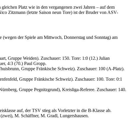
dem gleichen Platz wie in den vergangenen zwei Jahren – auf dem
 Nico Zitzmann (letzte Saison neun Tore) ist der Bruder von ASV-
che (wegen der Spiele am Mittwoch, Donnerstag und Sonntag) am
rt, Gruppe Weiden). Zuschauer: 150. Tore: 1:0 (12.) Julian
uer, 4:3 (70.) Paul Gropp.
Thuisbrunn, Gruppe Fränkische Schweiz). Zuschauer: 100 (A-Platz).
enfenfeld, Gruppe Fränkische Schweiz). Zuschauer: 100. Tore: 0:1
Nürnberg, Gruppe Pegnitzgrund), Kreisliga-Referee. Zuschauer: 140.
klasse auf, der TSV stieg als Vorletzter in die B-Klasse ab.
(zwei), M. Schäffner, M. Gradl, Lungershausen.