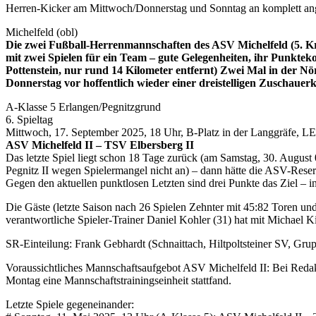
Herren-Kicker am Mittwoch/Donnerstag und Sonntag an komplett anges
Michelfeld (obl)
Die zwei Fußball-Herrenmannschaften des ASV Michelfeld (5. Kr
mit zwei Spielen für ein Team – gute Gelegenheiten, ihr Punktek
Pottenstein, nur rund 14 Kilometer entfernt) Zwei Mal in der Nö
Donnerstag vor hoffentlich wieder einer dreistelligen Zuschauerk
A-Klasse 5 Erlangen/Pegnitzgrund
6. Spieltag
Mittwoch, 17. September 2025, 18 Uhr, B-Platz in der Langgräfe, LE
ASV Michelfeld II – TSV Elbersberg II
Das letzte Spiel liegt schon 18 Tage zurück (am Samstag, 30. August
Pegnitz II wegen Spielermangel nicht an) – dann hätte die ASV-Reserve
Gegen den aktuellen punktlosen Letzten sind drei Punkte das Ziel – in
Die Gäste (letzte Saison nach 26 Spielen Zehnter mit 45:82 Toren und 
verantwortliche Spieler-Trainer Daniel Kohler (31) hat mit Michael Ki
SR-Einteilung: Frank Gebhardt (Schnaittach, Hiltpoltsteiner SV, Gru
Voraussichtliches Mannschaftsaufgebot ASV Michelfeld II: Bei Reda
Montag eine Mannschaftstrainingseinheit stattfand.
Letzte Spiele gegeneinander: