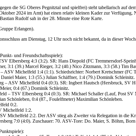
in gegen die SG Oberes Pegnitztal und spielfrei) steht tabellarisch auf 
it Oktober 2024 im Amt) hat einen relativ kleinen Kader zur Verfügung,
 Bastian Rudolf sah in der 28. Minute eine Rote Karte.
Gruppe Erlangen).
onsschluss am Dienstag, 12 Uhr noch nicht bekannt, da in dieser Wo
Punkt- und Freundschaftsspiele):
TSV Elbersberg 4:3 (3:2). SR: Hans Diepold (FC Tremmersdorf-Speinha
fner, 3:1 (39.) Marcel Rieger, 3:2 (40.) Nico Zitzmann, 3:3 (58.) Tim Ba
 – ASV Michelfeld 1:4 (1:1). Schiedsrichter: Norbert Kretschmer (FC 
Daniel Maier, 1:3 (55.) Julian Schäffner, 1:4 (79.) Dominik Schleinitz.
rg – ASV Michelfeld 0:4 (0:3). SR: Ingbert Hautsch (Hersbruck, SV H
 Meier, 0:4 (67.) Dominik Schleinitz.
eld – TSV Elbersberg 0:4 (0:3). SR: Michael Schaller (Lauf, Post SV 
lian Schönleben, 0:4 (87., Foulelfmeter) Maximilian Schönleben.
feld 0:2.
 Michelfeld 1:2.
 Michelfeld 2:2. Der ASV stieg als Zweiter via Relegation in die Kreis
sberg 7:0 (4:0). Zuschauer: 70. ASV-Tore: Do. Maier, S. Böhm, Born 
Punktspiele):