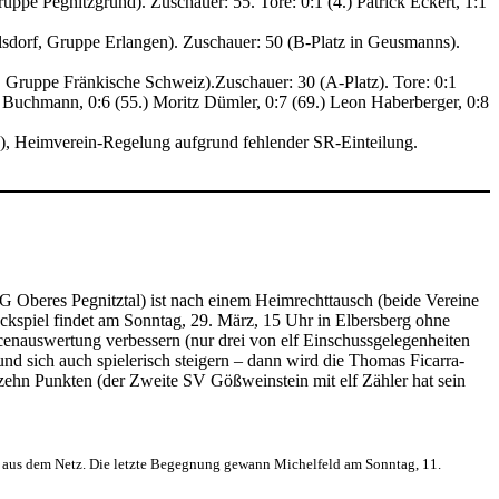
pe Pegnitzgrund). Zuschauer: 55. Tore: 0:1 (4.) Patrick Eckert, 1:1
lsdorf, Gruppe Erlangen). Zuschauer: 50 (B-Platz in Geusmanns).
, Gruppe Fränkische Schweiz).Zuschauer: 30 (A-Platz). Tore: 0:1
n Buchmann, 0:6 (55.) Moritz Dümler, 0:7 (69.) Leon Haberberger, 0:8
d), Heimverein-Regelung aufgrund fehlender SR-Einteilung.
G Oberes Pegnitztal) ist nach einem Heimrechttausch (beide Vereine
ückspiel findet am Sonntag, 29. März, 15 Uhr in Elbersberg ohne
cenauswertung verbessern (nur drei von elf Einschussgelegenheiten
d sich auch spielerisch steigern – dann wird die Thomas Ficarra-
 zehn Punkten (der Zweite SV Gößweinstein mit elf Zähler hat sein
all aus dem Netz. Die letzte Begegnung gewann Michelfeld am Sonntag, 11.