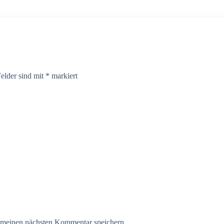
Felder sind mit
*
markiert
 meinen nächsten Kommentar speichern.