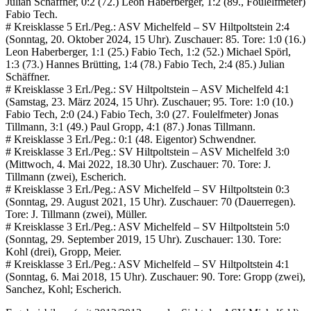
Julian Schäffner, 0:2 (72.) Leon Haberberger, 1:2 (89., Foulelfmeter)
Fabio Tech.
# Kreisklasse 5 Erl./Peg.: ASV Michelfeld – SV Hiltpoltstein 2:4
(Sonntag, 20. Oktober 2024, 15 Uhr). Zuschauer: 85. Tore: 1:0 (16.)
Leon Haberberger, 1:1 (25.) Fabio Tech, 1:2 (52.) Michael Spörl,
1:3 (73.) Hannes Brütting, 1:4 (78.) Fabio Tech, 2:4 (85.) Julian
Schäffner.
# Kreisklasse 3 Erl./Peg.: SV Hiltpoltstein – ASV Michelfeld 4:1
(Samstag, 23. März 2024, 15 Uhr). Zuschauer; 95. Tore: 1:0 (10.)
Fabio Tech, 2:0 (24.) Fabio Tech, 3:0 (27. Foulelfmeter) Jonas
Tillmann, 3:1 (49.) Paul Gropp, 4:1 (87.) Jonas Tillmann.
# Kreisklasse 3 Erl./Peg.: 0:1 (48. Eigentor) Schwendner.
# Kreisklasse 3 Erl./Peg.: SV Hiltpoltstein – ASV Michelfeld 3:0
(Mittwoch, 4. Mai 2022, 18.30 Uhr). Zuschauer: 70. Tore: J.
Tillmann (zwei), Escherich.
# Kreisklasse 3 Erl./Peg.: ASV Michelfeld – SV Hiltpoltstein 0:3
(Sonntag, 29. August 2021, 15 Uhr). Zuschauer: 70 (Dauerregen).
Tore: J. Tillmann (zwei), Müller.
# Kreisklasse 3 Erl./Peg.: ASV Michelfeld – SV Hiltpoltstein 5:0
(Sonntag, 29. September 2019, 15 Uhr). Zuschauer: 130. Tore:
Kohl (drei), Gropp, Meier.
# Kreisklasse 3 Erl./Peg.: ASV Michelfeld – SV Hiltpoltstein 4:1
(Sonntag, 6. Mai 2018, 15 Uhr). Zuschauer: 90. Tore: Gropp (zwei),
Sanchez, Kohl; Escherich.