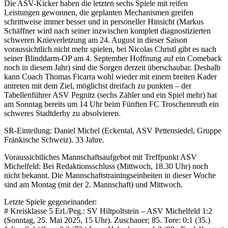
Die ASV-Kicker haben die letzten sechs Spiele mit reifen
Leistungen gewonnen, die geplanten Mechanismen greifen
schrittweise immer besser und in personeller Hinsicht (Markus
Schäffner wird nach seiner inzwischen komplett diagnostizierten
schweren Knieverletzung am 24. August in dieser Saison
voraussichtlich nicht mehr spielen, bei Nicolas Christl gibt es nach
seiner Blinddarm-OP am 4. September Hoffnung auf ein Comeback
noch in diesem Jahr) sind die Sorgen derzeit überschaubar. Deshalb
kann Coach Thomas Ficarra wohl wieder mit einem breiten Kader
antreten mit dem Ziel, möglichst dreifach zu punkten – der
Tabellenführer ASV Pegnitz (sechs Zähler und ein Spiel mehr) hat
am Sonntag bereits um 14 Uhr beim Fünften FC Troschenreuth ein
schweres Stadtderby zu absolvieren.
SR-Einteilung: Daniel Michel (Eckental, ASV Pettensiedel, Gruppe
Fränkische Schweiz). 33 Jahre.
Voraussichtliches Mannschaftsaufgebot mit Treffpunkt ASV
Michelfeld: Bei Redaktionsschluss (Mittwoch, 18.30 Uhr) noch
nicht bekannt. Die Mannschaftstrainingseinheiten in dieser Woche
sind am Montag (mit der 2. Mannschaft) und Mittwoch.
Letzte Spiele gegeneinander:
# Kreisklasse 5 Erl./Peg.: SV Hiltpoltstein – ASV Michelfeld 1:2
(Sonntag, 25. Mai 2025, 15 Uhr). Zuschauer; 85. Tore: 0:1 (35.)