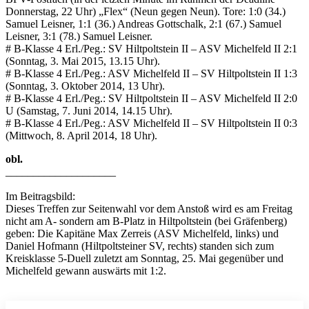
Donnerstag, 22 Uhr) „Flex“ (Neun gegen Neun). Tore: 1:0 (34.)
Samuel Leisner, 1:1 (36.) Andreas Gottschalk, 2:1 (67.) Samuel
Leisner, 3:1 (78.) Samuel Leisner.
# B-Klasse 4 Erl./Peg.: SV Hiltpoltstein II – ASV Michelfeld II 2:1
(Sonntag, 3. Mai 2015, 13.15 Uhr).
# B-Klasse 4 Erl./Peg.: ASV Michelfeld II – SV Hiltpoltstein II 1:3
(Sonntag, 3. Oktober 2014, 13 Uhr).
# B-Klasse 4 Erl./Peg.: SV Hiltpoltstein II – ASV Michelfeld II 2:0
U (Samstag, 7. Juni 2014, 14.15 Uhr).
# B-Klasse 4 Erl./Peg.: ASV Michelfeld II – SV Hiltpoltstein II 0:3
(Mittwoch, 8. April 2014, 18 Uhr).
obl.
____________________
Im Beitragsbild:
Dieses Treffen zur Seitenwahl vor dem Anstoß wird es am Freitag
nicht am A- sondern am B-Platz in Hiltpoltstein (bei Gräfenberg)
geben: Die Kapitäne Max Zerreis (ASV Michelfeld, links) und
Daniel Hofmann (Hiltpoltsteiner SV, rechts) standen sich zum
Kreisklasse 5-Duell zuletzt am Sonntag, 25. Mai gegenüber und
Michelfeld gewann auswärts mit 1:2.