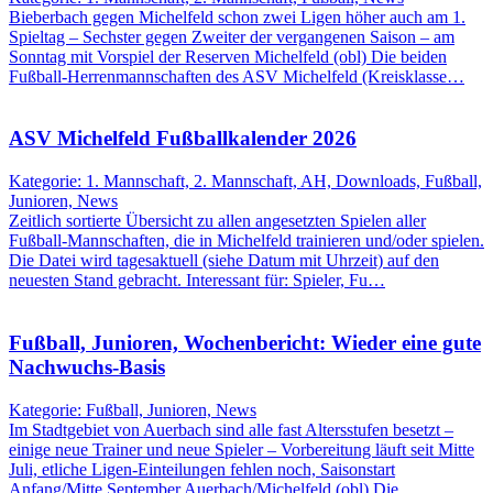
Bieberbach gegen Michelfeld schon zwei Ligen höher auch am 1.
Spieltag – Sechster gegen Zweiter der vergangenen Saison – am
Sonntag mit Vorspiel der Reserven Michelfeld (obl) Die beiden
Fußball-Herrenmannschaften des ASV Michelfeld (Kreisklasse…
ASV Michelfeld Fußballkalender 2026
Kategorie: 1. Mannschaft, 2. Mannschaft, AH, Downloads, Fußball,
Junioren, News
Zeitlich sortierte Übersicht zu allen angesetzten Spielen aller
Fußball-Mannschaften, die in Michelfeld trainieren und/oder spielen.
Die Datei wird tagesaktuell (siehe Datum mit Uhrzeit) auf den
neuesten Stand gebracht. Interessant für: Spieler, Fu…
Fußball, Junioren, Wochenbericht: Wieder eine gute
Nachwuchs-Basis
Kategorie: Fußball, Junioren, News
Im Stadtgebiet von Auerbach sind alle fast Altersstufen besetzt –
einige neue Trainer und neue Spieler – Vorbereitung läuft seit Mitte
Juli, etliche Ligen-Einteilungen fehlen noch, Saisonstart
Anfang/Mitte September Auerbach/Michelfeld (obl) Die…