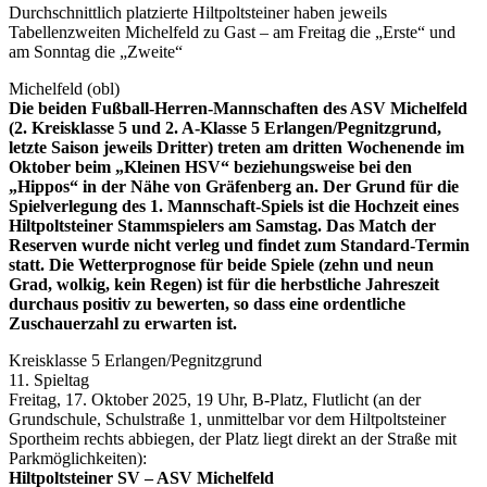
Durchschnittlich platzierte Hiltpoltsteiner haben jeweils
Tabellenzweiten Michelfeld zu Gast – am Freitag die „Erste“ und
am Sonntag die „Zweite“
Michelfeld (obl)
Die beiden Fußball-Herren-Mannschaften des ASV Michelfeld
(2. Kreisklasse 5 und 2. A-Klasse 5 Erlangen/Pegnitzgrund,
letzte Saison jeweils Dritter) treten am dritten Wochenende im
Oktober beim „Kleinen HSV“ beziehungsweise bei den
„Hippos“ in der Nähe von Gräfenberg an. Der Grund für die
Spielverlegung des 1. Mannschaft-Spiels ist die Hochzeit eines
Hiltpoltsteiner Stammspielers am Samstag. Das Match der
Reserven wurde nicht verleg und findet zum Standard-Termin
statt. Die Wetterprognose für beide Spiele (zehn und neun
Grad, wolkig, kein Regen) ist für die herbstliche Jahreszeit
durchaus positiv zu bewerten, so dass eine ordentliche
Zuschauerzahl zu erwarten ist.
Kreisklasse 5 Erlangen/Pegnitzgrund
11. Spieltag
Freitag, 17. Oktober 2025, 19 Uhr, B-Platz, Flutlicht (an der
Grundschule, Schulstraße 1, unmittelbar vor dem Hiltpoltsteiner
Sportheim rechts abbiegen, der Platz liegt direkt an der Straße mit
Parkmöglichkeiten):
Hiltpoltsteiner SV – ASV Michelfeld