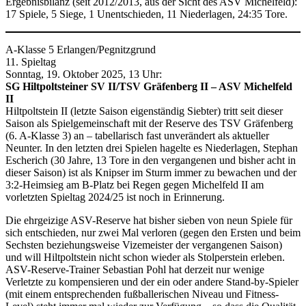
Ergebnisbilanz (seit 2012/2013, aus der Sicht des ASV Michelfeld):
17 Spiele, 5 Siege, 1 Unentschieden, 11 Niederlagen, 24:35 Tore.
A-Klasse 5 Erlangen/Pegnitzgrund
11. Spieltag
Sonntag, 19. Oktober 2025, 13 Uhr:
SG Hiltpoltsteiner SV II/TSV Gräfenberg II – ASV Michelfeld
II
Hiltpoltstein II (letzte Saison eigenständig Siebter) tritt seit dieser
Saison als Spielgemeinschaft mit der Reserve des TSV Gräfenberg
(6. A-Klasse 3) an – tabellarisch fast unverändert als aktueller
Neunter. In den letzten drei Spielen hagelte es Niederlagen, Stephan
Escherich (30 Jahre, 13 Tore in den vergangenen und bisher acht in
dieser Saison) ist als Knipser im Sturm immer zu bewachen und der
3:2-Heimsieg am B-Platz bei Regen gegen Michelfeld II am
vorletzten Spieltag 2024/25 ist noch in Erinnerung.
Die ehrgeizige ASV-Reserve hat bisher sieben von neun Spiele für
sich entschieden, nur zwei Mal verloren (gegen den Ersten und beim
Sechsten beziehungsweise Vizemeister der vergangenen Saison)
und will Hiltpoltstein nicht schon wieder als Stolperstein erleben.
ASV-Reserve-Trainer Sebastian Pohl hat derzeit nur wenige
Verletzte zu kompensieren und der ein oder andere Stand-by-Spieler
(mit einem entsprechenden fußballerischen Niveau und Fitness-