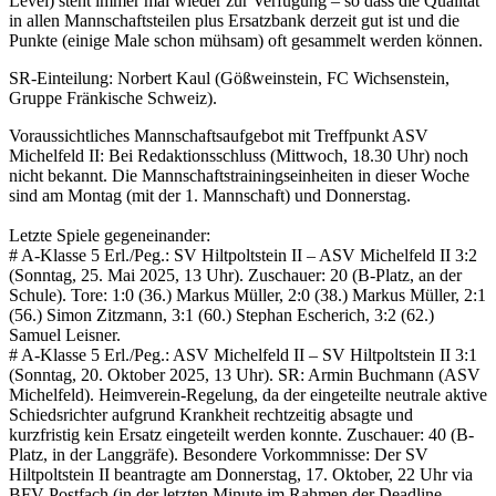
Level) steht immer mal wieder zur Verfügung – so dass die Qualität
in allen Mannschaftsteilen plus Ersatzbank derzeit gut ist und die
Punkte (einige Male schon mühsam) oft gesammelt werden können.
SR-Einteilung: Norbert Kaul (Gößweinstein, FC Wichsenstein,
Gruppe Fränkische Schweiz).
Voraussichtliches Mannschaftsaufgebot mit Treffpunkt ASV
Michelfeld II: Bei Redaktionsschluss (Mittwoch, 18.30 Uhr) noch
nicht bekannt. Die Mannschaftstrainingseinheiten in dieser Woche
sind am Montag (mit der 1. Mannschaft) und Donnerstag.
Letzte Spiele gegeneinander:
# A-Klasse 5 Erl./Peg.: SV Hiltpoltstein II – ASV Michelfeld II 3:2
(Sonntag, 25. Mai 2025, 13 Uhr). Zuschauer: 20 (B-Platz, an der
Schule). Tore: 1:0 (36.) Markus Müller, 2:0 (38.) Markus Müller, 2:1
(56.) Simon Zitzmann, 3:1 (60.) Stephan Escherich, 3:2 (62.)
Samuel Leisner.
# A-Klasse 5 Erl./Peg.: ASV Michelfeld II – SV Hiltpoltstein II 3:1
(Sonntag, 20. Oktober 2025, 13 Uhr). SR: Armin Buchmann (ASV
Michelfeld). Heimverein-Regelung, da der eingeteilte neutrale aktive
Schiedsrichter aufgrund Krankheit rechtzeitig absagte und
kurzfristig kein Ersatz eingeteilt werden konnte. Zuschauer: 40 (B-
Platz, in der Langgräfe). Besondere Vorkommnisse: Der SV
Hiltpoltstein II beantragte am Donnerstag, 17. Oktober, 22 Uhr via
BFV-Postfach (in der letzten Minute im Rahmen der Deadline