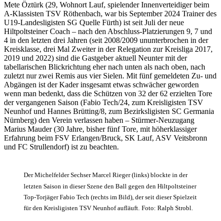
Mete Öztürk (29, Wohnort Lauf, spielender Innenverteidiger beim
A-Klassisten TSV Röthenbach, war bis September 2024 Trainer des
U19-Landesligisten SG Quelle Fürth) ist seit Juli der neue
Hiltpoltsteiner Coach – nach den Abschluss-Platzierungen 9, 7 und
4 in den letzten drei Jahren (seit 2008/2009 ununterbrochen in der
Kreisklasse, drei Mal Zweiter in der Relegation zur Kreisliga 2017,
2019 und 2022) sind die Gastgeber aktuell Neunter mit der
tabellarischen Blickrichtung eher nach unten als nach oben, nach
zuletzt nur zwei Remis aus vier Sielen. Mit fünf gemeldeten Zu- und
Abgängen ist der Kader insgesamt etwas schwächer geworden
wenn man bedenkt, dass die Schützen von 32 der 62 erzielten Tore
der vergangenen Saison (Fabio Tech/24, zum Kreisligisten TSV
Neunhof und Hannes Brütting/8, zum Bezirksligisten SC Germania
Nürnberg) den Verein verlassen haben – Stürmer-Neuzugang
Marius Mauder (30 Jahre, bisher fünf Tore, mit höherklassiger
Erfahrung beim FSV Erlangen/Bruck, SK Lauf, ASV Veitsbronn
und FC Strullendorf) ist zu beachten.
Der Michelfelder Sechser Marcel Rieger (links) blockte in der
letzten Saison in dieser Szene den Ball gegen den Hiltpoltsteiner
Top-Torjäger Fabio Tech (rechts im Bild), der seit dieser Spielzeit
für den Kreisligisten TSV Neunhof aufläuft.
Foto: Ralph Strobl.