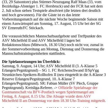
(33, 29 Saisontore) plus Stürmer-Neuzugang Ralf Maas (33, vom
Bezirksliga-Absteiger 1. FC Hersbruck) und der FCR hat seit dem
2. Juli schon sieben Testspiele absolviert (die letzten drei deutlich
und hoch gewonnen). Für die Gäste ist es das letzte
Vorbereitungsmatch auf die nächste Woche beginnende Saison mit
einem Auswärtsspiel am Sonntag, 17. August, 15 Uhr bei der SG
SV Ermreuth/FC Stöckach.
Die voraussichtlichen Mannschaftsaufgebote und Treffpunkte des
ASV Michelfeld II und ASV Michelfeld I lagen bei
Redaktionsschluss (Mittwoch, 18.30 Uhr) noch nicht vor, zumal in
der Sommervorbereitung am Montag, Dienstag und Donnerstag die
Mannschaftstrainingseinheiten stattfinden.
Die Spielansetzungen im Überblick:
Samstag, 9. August, 14 Uhr; ASV Michelfeld II (3. A-Klasse 5
Erlangen/Pegnitzgrund) – SG 1. FC Reichenschwand II/SpVgg
Neunkirchen-Speikern-Rollhofen II (neu eingeteilt in die A-Klasse 3
Reserve Erlangen/Pegnitzgrund, 10. A-Klasse 7
Erlangen/Pegnitzgrund). SR: Fabian Müller (SV Plech, Gruppe
Pegnitzgrund). Kreisliga-Referee. ->
Offizielle Spielabsage der
Gastmannschaft via BFV-Postfach wegen Spielermangel am
Freitag, 8. August, 8.15 Uhr. Die Absage wurde dem ASV
Michelfeld II am Donnerstag vor dem 18.30 Uhr-Training mitgeteilt.