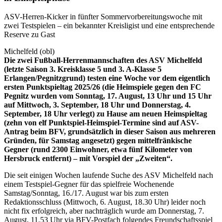
ASV-Herren-Kicker in fünfter Sommervorbereitungswoche mit
zwei Testspielen – ein bekannter Kreisligist und eine entsprechende
Reserve zu Gast
Michelfeld (obl)
Die zwei Fußball-Herrenmannschaften des ASV Michelfeld
(letzte Saison 3. Kreisklasse 5 und 3. A-Klasse 5
Erlangen/Pegnitzgrund) testen eine Woche vor dem eigentlich
ersten Punktspieltag 2025/26 (die Heimspiele gegen den FC
Pegnitz wurden vom Sonntag, 17. August, 13 Uhr und 15 Uhr
auf Mittwoch, 3. September, 18 Uhr und Donnerstag, 4.
September, 18 Uhr verlegt) zu Hause am neuen Heimspieltag
(zehn von elf Punktspiel-Heimspiel-Termine sind auf ASV-
Antrag beim BFV, grundsätzlich in dieser Saison aus mehreren
Gründen, für Samstag angesetzt) gegen mittelfränkische
Gegner (rund 2300 Einwohner, etwa fünf Kilometer von
Hersbruck entfernt) – mit Vorspiel der „Zweiten“.
Die seit einigen Wochen laufende Suche des ASV Michelfeld nach
einem Testspiel-Gegner für das spielfreie Wochenende
Samstag/Sonntag, 16./17. August war bis zum ersten
Redaktionsschluss (Mittwoch, 6. August, 18.30 Uhr) leider noch
nicht fix erfolgreich, aber nachträglich wurde am Donnerstag, 7.
August, 11.53 Uhr via BFV-Postfach folgendes Freundschaftsspiel