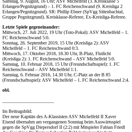
Samstag, 9. August, 16 Uhr; ASV Michelfeld (3. Kreisklasse 5
Erlangen/Pegnitzgrund) – 1. FC Reichenschwand (9. Kreisliga 2
Erlangen/Pegnitzgrund). SR: Phillip Ebner (SpVgg Sittenbachtal,
Gruppe Pegnitzgrund). Kreisklasse-Referee, Ex-Kreisliga-Referee.
Letzte Spiele gegeneinander:
Mittwoch, 27. Juli 2022, 19 Uhr (Toto-Pokal): ASV Michelfeld – 1.
FC Reichenschwand 5:0.
Sonntag, 26. September 2019, 15 Uhr (Kreisliga 2): ASV
Michelfeld – 1. FC Reichenschwand 0:3.
Mittwoch, 17. Oktober 2018, 18.30 Uhr, B-Platz, Flutlicht
(Kreisliga 2): 1. FC Reichenschwand – ASV Michelfeld 5:0.
Samstag, 10. Februar 2018, 15 Uhr (Freundschaftsspiel): 1. FC
Reichenschwand – ASV Michelfeld 1:1.
Samstag, 6. Februar 2016, 14.30 Uhr, C-Platz an der B 85
(Freundschaftsspiel): ASV Michelfeld – 1. FC Reichenschwand 2:4.
obl.
______________________
Im Beitragsbild:
Der neue Kapitän des A-Klassisten ASV Michelfeld II Xaver
Eisend übernahm am vergangenen Sonntag beim Auswärtsspiel
gegen die SpVgg Diepersdorf II (2:2) mit Mitspieler Fabian Friedl