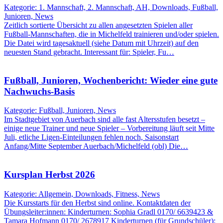
Kategorie: 1. Mannschaft, 2. Mannschaft, AH, Downloads, Fußball,
Junioren, News
Zeitlich sortierte Übersicht zu allen angesetzten Spielen aller
Fußball-Mannschaften, die in Michelfeld trainieren und/oder spielen.
Die Datei wird tagesaktuell (siehe Datum mit Uhrzeit) auf den
neuesten Stand gebracht. Interessant für: Spieler, Fu…
Fußball, Junioren, Wochenbericht: Wieder eine gute
Nachwuchs-Basis
Kategorie: Fußball, Junioren, News
Im Stadtgebiet von Auerbach sind alle fast Altersstufen besetzt –
einige neue Trainer und neue Spieler – Vorbereitung läuft seit Mitte
Juli, etliche Ligen-Einteilungen fehlen noch, Saisonstart
Anfang/Mitte September Auerbach/Michelfeld (obl) Die…
Kursplan Herbst 2026
Kategorie: Allgemein, Downloads, Fitness, News
Die Kursstarts für den Herbst sind online. Kontaktdaten der
Übungsleiter:innen: Kinderturnen: Sophia Gradl 0170/ 6639423 &
Tamara Hofmann 0170/ 2678917 Kinderturnen (für Grundschüler):