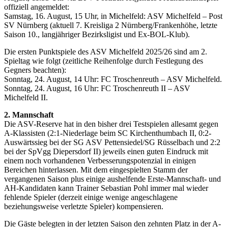
offiziell angemeldet:
Samstag, 16. August, 15 Uhr, in Michelfeld: ASV Michelfeld – Post
SV Nürnberg (aktuell 7. Kreisliga 2 Nürnberg/Frankenhöhe, letzte
Saison 10., langjähriger Bezirksligist und Ex-BOL-Klub).
Die ersten Punktspiele des ASV Michelfeld 2025/26 sind am 2.
Spieltag wie folgt (zeitliche Reihenfolge durch Festlegung des
Gegners beachten):
Sonntag, 24. August, 14 Uhr: FC Troschenreuth – ASV Michelfeld.
Sonntag, 24. August, 16 Uhr: FC Troschenreuth II – ASV
Michelfeld II.
2. Mannschaft
Die ASV-Reserve hat in den bisher drei Testspielen allesamt gegen
A-Klassisten (2:1-Niederlage beim SC Kirchenthumbach II, 0:2-
Auswärtssieg bei der SG ASV Pettensiedel/SG Rüsselbach und 2:2
bei der SpVgg Diepersdorf II) jeweils einen guten Eindruck mit
einem noch vorhandenen Verbesserungspotenzial in einigen
Bereichen hinterlassen. Mit dem eingespielten Stamm der
vergangenen Saison plus einige aushelfende Erste-Mannschaft- und
AH-Kandidaten kann Trainer Sebastian Pohl immer mal wieder
fehlende Spieler (derzeit einige wenige angeschlagene
beziehungsweise verletzte Spieler) kompensieren.
Die Gäste belegten in der letzten Saison den zehnten Platz in der A-