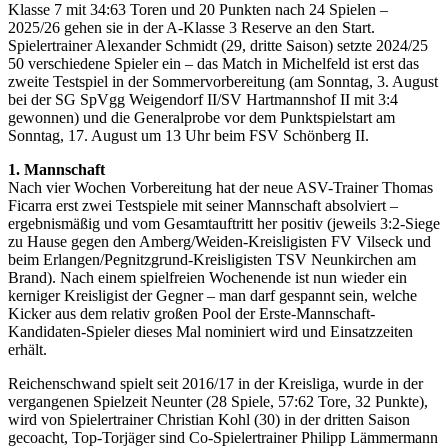
Klasse 7 mit 34:63 Toren und 20 Punkten nach 24 Spielen –
2025/26 gehen sie in der A-Klasse 3 Reserve an den Start.
Spielertrainer Alexander Schmidt (29, dritte Saison) setzte 2024/25
50 verschiedene Spieler ein – das Match in Michelfeld ist erst das
zweite Testspiel in der Sommervorbereitung (am Sonntag, 3. August
bei der SG SpVgg Weigendorf II/SV Hartmannshof II mit 3:4
gewonnen) und die Generalprobe vor dem Punktspielstart am
Sonntag, 17. August um 13 Uhr beim FSV Schönberg II.
1. Mannschaft
Nach vier Wochen Vorbereitung hat der neue ASV-Trainer Thomas
Ficarra erst zwei Testspiele mit seiner Mannschaft absolviert –
ergebnismäßig und vom Gesamtauftritt her positiv (jeweils 3:2-Siege
zu Hause gegen den Amberg/Weiden-Kreisligisten FV Vilseck und
beim Erlangen/Pegnitzgrund-Kreisligisten TSV Neunkirchen am
Brand). Nach einem spielfreien Wochenende ist nun wieder ein
kerniger Kreisligist der Gegner – man darf gespannt sein, welche
Kicker aus dem relativ großen Pool der Erste-Mannschaft-
Kandidaten-Spieler dieses Mal nominiert wird und Einsatzzeiten
erhält.
Reichenschwand spielt seit 2016/17 in der Kreisliga, wurde in der
vergangenen Spielzeit Neunter (28 Spiele, 57:62 Tore, 32 Punkte),
wird von Spielertrainer Christian Kohl (30) in der dritten Saison
gecoacht, Top-Torjäger sind Co-Spielertrainer Philipp Lämmermann