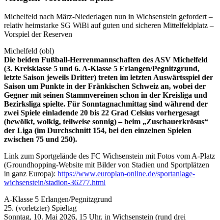
Michelfeld nach März-Niederlagen nun in Wichsenstein gefordert –
relativ heimstarke SG WiBi auf guten und sicheren Mittelfeldplatz –
Vorspiel der Reserven
Michelfeld (obl)
Die beiden Fußball-Herrenmannschaften des ASV Michelfeld
(3. Kreisklasse 5 und 6. A-Klasse 5 Erlangen/Pegnitzgrund,
letzte Saison jeweils Dritter) treten im letzten Auswärtsspiel der
Saison um Punkte in der Fränkischen Schweiz an, wobei der
Gegner mit seinen Stammvereinen schon in der Kreisliga und
Bezirksliga spielte. Für Sonntagnachmittag sind während der
zwei Spiele einladende 20 bis 22 Grad Celsius vorhergesagt
(bewölkt, wolkig, teilweise sonnig) – beim „Zuschauerkrösus“
der Liga (im Durchschnitt 154, bei den einzelnen Spielen
zwischen 75 und 250).
Link zum Sportgelände des FC Wichsenstein mit Fotos vom A-Platz
(Groundhopping-Website mit Bilder von Stadien und Sportplätzen
in ganz Europa):
https://www.europlan-online.de/sportanlage-
wichsenstein/stadion-36277.html
A-Klasse 5 Erlangen/Pegnitzgrund
25. (vorletzter) Spieltag
Sonntag, 10. Mai 2026, 15 Uhr, in Wichsenstein (rund drei