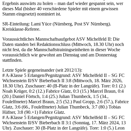
Ergebnis auswärts zu holen – man darf wieder gespannt sein, wer
dieses Mal (bisher 40 verschiedene Spieler mit einem gewissen
Stamm eingesetzt) nominiert ist.
SR-Einteilung: Lami Yüce (Nürnberg, Post SV Nürnberg).
Kreisklasse-Referee.
Voraussichtliches Mannschaftsaufgebot ASV Michelfeld II: Die
Daten standen bei Redaktionsschluss (Mittwoch, 18.30 Uhr) noch
nicht fest, da die Mannschaftstrainingseinheiten in dieser Woche
voraussichtlich wie gewohnt am Dienstag und am Donnerstag
stattfinden.
Letzte Spiele gegeneinander (seit 2012/13):
# A-Klasse 5 Erlangen/Pegnitzgrund: ASV Michelfeld II – SG FC
Wichsenstein II/SV Bieberbach II 3:8 (Mittwoch, 18. März 2026,
18.30 Uhr). Zuschauer: 40 (B-Platz in der Langräfe). Tore: 0:1 (2.)
Noah Krüger, 0:2 (12.) Fabrice Glatz, 0:3 (15.) Marcel Braun, 0:4
(20.) Daniel Förtsch, 1:4 (25.) Julian Thumbeck, 1:5 (34.,
Foulelfmeter) Marcel Braun, 2:5 (52.) Paul Gropp, 2:6 (57.), Fabrice
Glatz, 3:6 (66., Foulelfmeter) Julian Thumbeck, 3:7 (80.) Tobias
Häfner, 3:8 (90.+1) Fabrice Glatz.
# A-Klasse 5 Erlangen/Pegnitzgrund: ASV Michelfeld II – SG FC
Wichsenstein II/SV Bieberbach II 3:1 (Sonntag, 17. März 2024, 13
Uhr). Zuschauer: 30 (B-Platz in der Langräfe). Tore: 1:0 (5.) Leon