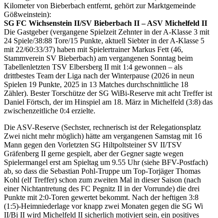
Kilometer von Bieberbach entfernt, gehört zur Marktgemeinde
Gößweinstein):
SG FC Wichsenstein II/SV Bieberbach II – ASV Michelfeld II
Die Gastgeber (vergangene Spielzeit Zehnter in der A-Klasse 3 mit
24 Spiele/38:88 Tore/15 Punkte, aktuell Siebter in der A-Klasse 5
mit 22/60:33/37) haben mit Spielertrainer Markus Fett (46,
Stammverein SV Bieberbach) am vergangenen Sonntag beim
Tabellenletzten TSV Elbersberg II mit 1:4 gewonnen – als
drittbestes Team der Liga nach der Winterpause (2026 in neun
Spielen 19 Punkte, 2025 in 13 Matches durchschnittliche 18
Zähler). Bester Torschütze der SG WiBi-Reserve mit acht Treffer ist
Daniel Förtsch, der im Hinspiel am 18. März in Michelfeld (3:8) das
zwischenzeitliche 0:4 erzielte.
Die ASV-Reserve (Sechster, rechnerisch ist der Relegationsplatz
Zwei nicht mehr möglich) hätte am vergangenen Samstag mit 16
Mann gegen den Vorletzten SG Hiltpoltsteiner SV II/TSV
Gräfenberg II gerne gespielt, aber der Gegner sagte wegen
Spielermangel erst am Spieltag um 9.55 Uhr (siehe BFV-Postfach)
ab, so dass die Sebastian Pohl-Truppe um Top-Torjäger Thomas
Kohl (elf Treffer) schon zum zweiten Mal in dieser Saison (nach
einer Nichtantretung des FC Pegnitz II in der Vorrunde) die drei
Punkte mit 2:0-Toren gewertet bekommt. Nach der heftigen 3:8
(1:5)-Heimniederlage vor knapp zwei Monaten gegen die SG Wi
II/Bi II wird Michelfeld II sicherlich motiviert sein, ein positives