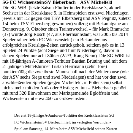
SG FC Wichsenstein/SV Bieberbach – ASV Michelfeld
Die SG WiBi (letzte Saison Fünfter in der Kreisklasse 3, aktuell
Sechster in der Kreisklasse 5, in Heimspielen erst zwei Niederlagen
jeweils mit 1:2 gegen den TSV Elbersberg und ASV Pegnitz, zuletzt
1:4 beim TSV Elbersberg gewonnen) vollzog mit Bekanntgabe am
Donnerstag, 9. Oktober einen Trainerwechsel – für Mark Bramsche
(37) wurde Jörg Rösch (47, aus Ebermannstadt, war 2005 bis 2014
Spielertrainer beim FC Wichsenstein) ein Bekannter aus
erfolgreichen Kreisliga-Zeiten zurückgeholt, seitdem gab es in 13
Spielen 24 Punkte (acht Siege und fünf Niederlagen), davor in
sieben Spielen nur acht Zähler (2/2/3, Rang Neun). Die SG WiBi ist
mit 18-jährigen A-Junioren-Torhüter Bastian Brütting und mit dem
21-jährigen Mittelstürmer Tristan Herrmann (zehn Tore)
punktemäßig die zweitbeste Mannschaft nach der Winterpause (wie
der ASV sechs Siege und zwei Niederlagen) und hat vor den zwei
abschließenden Spielen (gegen Michelfeld, in Pottenstein) selbst
nichts mehr mit den Auf- oder Abstieg zu tun – Bieberbach gehört
mit rund 320 Einwohnern zur Marktgemeinde Egloffstein und
Wichsenstein mit etwa 460 zu Gößweinstein.
Der erst 18-jährige A-Junioren-Torhüter des Kreisklassisten SG
FC Wichsenstein/SV Bierbach hielt im verlegten Vorrunden-
Spiel am Samstag, 14. März beim ASV Michelfeld seinen Kasten