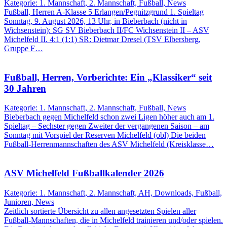
Kategorie: 1. Mannschaft, 2. Mannschaft, Fußball, News
Fußball, Herren A-Klasse 5 Erlangen/Pegnitzgrund 1. Spieltag
Sonntag, 9. August 2026, 13 Uhr, in Bieberbach (nicht in
Wichsenstein): SG SV Bieberbach II/FC Wichsenstein II – ASV
Michelfeld II. 4:1 (1:1) SR: Dietmar Dresel (TSV Elbersberg,
Gruppe F…
Fußball, Herren, Vorberichte: Ein „Klassiker“ seit
30 Jahren
Kategorie: 1. Mannschaft, 2. Mannschaft, Fußball, News
Bieberbach gegen Michelfeld schon zwei Ligen höher auch am 1.
Spieltag – Sechster gegen Zweiter der vergangenen Saison – am
Sonntag mit Vorspiel der Reserven Michelfeld (obl) Die beiden
Fußball-Herrenmannschaften des ASV Michelfeld (Kreisklasse…
ASV Michelfeld Fußballkalender 2026
Kategorie: 1. Mannschaft, 2. Mannschaft, AH, Downloads, Fußball,
Junioren, News
Zeitlich sortierte Übersicht zu allen angesetzten Spielen aller
Fußball-Mannschaften, die in Michelfeld trainieren und/oder spielen.