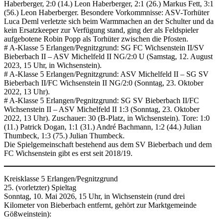
Haberberger, 2:0 (14.) Leon Haberberger, 2:1 (26.) Markus Fett, 3:1
(56.) Leon Haberberger. Besondere Vorkommnisse: ASV-Torhüter
Luca Deml verletzte sich beim Warmmachen an der Schulter und da
kein Ersatzkeeper zur Verfügung stand, ging der als Feldspieler
aufgebotene Robin Popp als Torhüter zwischen die Pfosten.
# A-Klasse 5 Erlangen/Pegnitzgrund: SG FC Wichsenstein II/SV
Bieberbach II – ASV Michelfeld II NG/2:0 U (Samstag, 12. August
2023, 15 Uhr, in Wichsenstein).
# A-Klasse 5 Erlangen/Pegnitzgrund: ASV Michelfeld II – SG SV
Bieberbach II/FC Wichsenstein II NG/2:0 (Sonntag, 23. Oktober
2022, 13 Uhr).
# A-Klasse 5 Erlangen/Pegnitzgrund: SG SV Bieberbach II/FC
Wichsenstein II – ASV Michelfeld II 1:3 (Sonntag, 23. Oktober
2022, 13 Uhr). Zuschauer: 30 (B-Platz, in Wichsenstein). Tore: 1:0
(11.) Patrick Dogan, 1:1 (31.) André Bachmann, 1:2 (44.) Julian
Thumbeck, 1:3 (75.) Julian Thumbeck.
Die Spielgemeinschaft bestehend aus dem SV Bieberbach und dem
FC Wichsenstein gibt es erst seit 2018/19.
Kreisklasse 5 Erlangen/Pegnitzgrund
25. (vorletzter) Spieltag
Sonntag, 10. Mai 2026, 15 Uhr, in Wichsenstein (rund drei
Kilometer von Bieberbach entfernt, gehört zur Marktgemeinde
Gößweinstein):