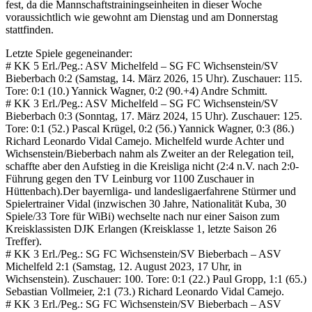
fest, da die Mannschaftstrainingseinheiten in dieser Woche
voraussichtlich wie gewohnt am Dienstag und am Donnerstag
stattfinden.
Letzte Spiele gegeneinander:
# KK 5 Erl./Peg.: ASV Michelfeld – SG FC Wichsenstein/SV
Bieberbach 0:2 (Samstag, 14. März 2026, 15 Uhr). Zuschauer: 115.
Tore: 0:1 (10.) Yannick Wagner, 0:2 (90.+4) Andre Schmitt.
# KK 3 Erl./Peg.: ASV Michelfeld – SG FC Wichsenstein/SV
Bieberbach 0:3 (Sonntag, 17. März 2024, 15 Uhr). Zuschauer: 125.
Tore: 0:1 (52.) Pascal Krügel, 0:2 (56.) Yannick Wagner, 0:3 (86.)
Richard Leonardo Vidal Camejo. Michelfeld wurde Achter und
Wichsenstein/Bieberbach nahm als Zweiter an der Relegation teil,
schaffte aber den Aufstieg in die Kreisliga nicht (2:4 n.V. nach 2:0-
Führung gegen den TV Leinburg vor 1100 Zuschauer in
Hüttenbach).Der bayernliga- und landesligaerfahrene Stürmer und
Spielertrainer Vidal (inzwischen 30 Jahre, Nationalität Kuba, 30
Spiele/33 Tore für WiBi) wechselte nach nur einer Saison zum
Kreisklassisten DJK Erlangen (Kreisklasse 1, letzte Saison 26
Treffer).
# KK 3 Erl./Peg.: SG FC Wichsenstein/SV Bieberbach – ASV
Michelfeld 2:1 (Samstag, 12. August 2023, 17 Uhr, in
Wichsenstein). Zuschauer: 100. Tore: 0:1 (22.) Paul Gropp, 1:1 (65.)
Sebastian Vollmeier, 2:1 (73.) Richard Leonardo Vidal Camejo.
# KK 3 Erl./Peg.: SG FC Wichsenstein/SV Bieberbach – ASV