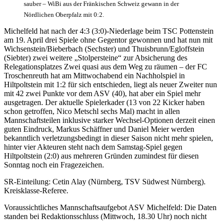
sauber – WiBi aus der Fränkischen Schweiz gewann in der
Nördlichen Oberpfalz mit 0:2.
Michelfeld hat nach der 4:3 (3:0)-Niederlage beim TSC Pottenstein
am 19. April drei Spiele ohne Gegentor gewonnen und hat nun mit
Wichsenstein/Bieberbach (Sechster) und Thuisbrunn/Egloffstein
(Siebter) zwei weitere „Stolpersteine“ zur Absicherung des
Relegationsplatzes Zwei quasi aus dem Weg zu räumen – der FC
Troschenreuth hat am Mittwochabend ein Nachholspiel in
Hiltpoltstein mit 1:2 für sich entschieden, liegt als neuer Zweiter nun
mit 42 zwei Punkte vor dem ASV (40), hat aber ein Spiel mehr
ausgetragen. Der aktuelle Spielerkader (13 von 22 Kicker haben
schon getroffen, Nico Metschl sechs Mal) macht in allen
Mannschaftsteilen inklusive starker Wechsel-Optionen derzeit einen
guten Eindruck, Markus Schäffner und Daniel Meier werden
bekanntlich verletzungsbedingt in dieser Saison nicht mehr spielen,
hinter vier Akteuren steht nach dem Samstag-Spiel gegen
Hiltpoltstein (2:0) aus mehreren Gründen zumindest für diesen
Sonntag noch ein Fragezeichen.
SR-Einteilung: Cetin Alay (Nürnberg, TSV Südwest Nürnberg).
Kreisklasse-Referee.
Voraussichtliches Mannschaftsaufgebot ASV Michelfeld: Die Daten
standen bei Redaktionsschluss (Mittwoch, 18.30 Uhr) noch nicht