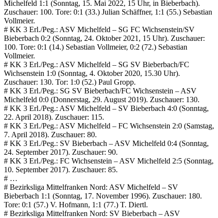
Michelfeld 1:1 (Sonntag, 15. Mai 2022, 15 Uhr, in Bieberbach).
Zuschauer: 100. Tore: 0:1 (33.) Julian Schäffner, 1:1 (55.) Sebastian
Vollmeier.
# KK 3 Erl./Peg.: ASV Michelfeld – SG FC Wichsenstein/SV
Bieberbach 0:2 (Sonntag, 24. Oktober 2021, 15 Uhr). Zuschauer:
100. Tore: 0:1 (14.) Sebastian Vollmeier, 0:2 (72.) Sebastian
Vollmeier.
# KK 3 Erl./Peg.: ASV Michelfeld – SG SV Bieberbach/FC
Wichsenstein 1:0 (Sonntag, 4. Oktober 2020, 15.30 Uhr).
Zuschauer: 130. Tor: 1:0 (52.) Paul Gropp.
# KK 3 Erl./Peg.: SG SV Bieberbach/FC Wichsenstein – ASV
Michelfeld 0:0 (Donnerstag, 29. August 2019). Zuschauer: 130.
# KK 3 Erl./Peg.: ASV Michelfeld – SV Bieberbach 4:0 (Sonntag,
22. April 2018). Zuschauer: 115.
# KK 3 Erl./Peg.: ASV Michelfeld – FC Wichsenstein 2:0 (Samstag,
7. April 2018). Zuschauer: 80.
# KK 3 Erl./Peg.: SV Bieberbach – ASV Michelfeld 0:4 (Sonntag,
24. September 2017). Zuschauer: 90.
# KK 3 Erl./Peg.: FC Wichsenstein – ASV Michelfeld 2:5 (Sonntag,
10. September 2017). Zuschauer: 85.
# …
# Bezirksliga Mittelfranken Nord: ASV Michelfeld – SV
Bieberbach 1:1 (Sonntag, 17. November 1996). Zuschauer: 180.
Tore: 0:1 (57.) V. Hofmann, 1:1 (77.) T. Diertl.
# Bezirksliga Mittelfranken Nord: SV Bieberbach – ASV