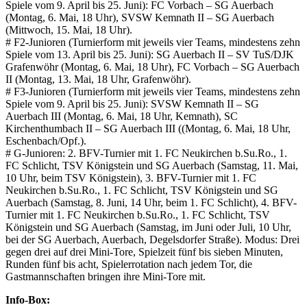
Spiele vom 9. April bis 25. Juni): FC Vorbach – SG Auerbach
(Montag, 6. Mai, 18 Uhr), SVSW Kemnath II – SG Auerbach
(Mittwoch, 15. Mai, 18 Uhr).
# F2-Junioren (Turnierform mit jeweils vier Teams, mindestens zehn
Spiele vom 13. April bis 25. Juni): SG Auerbach II – SV TuS/DJK
Grafenwöhr (Montag, 6. Mai, 18 Uhr), FC Vorbach – SG Auerbach
II (Montag, 13. Mai, 18 Uhr, Grafenwöhr).
# F3-Junioren (Turnierform mit jeweils vier Teams, mindestens zehn
Spiele vom 9. April bis 25. Juni): SVSW Kemnath II – SG
Auerbach III (Montag, 6. Mai, 18 Uhr, Kemnath), SC
Kirchenthumbach II – SG Auerbach III ((Montag, 6. Mai, 18 Uhr,
Eschenbach/Opf.).
# G-Junioren: 2. BFV-Turnier mit 1. FC Neukirchen b.Su.Ro., 1.
FC Schlicht, TSV Königstein und SG Auerbach (Samstag, 11. Mai,
10 Uhr, beim TSV Königstein), 3. BFV-Turnier mit 1. FC
Neukirchen b.Su.Ro., 1. FC Schlicht, TSV Königstein und SG
Auerbach (Samstag, 8. Juni, 14 Uhr, beim 1. FC Schlicht), 4. BFV-
Turnier mit 1. FC Neukirchen b.Su.Ro., 1. FC Schlicht, TSV
Königstein und SG Auerbach (Samstag, im Juni oder Juli, 10 Uhr,
bei der SG Auerbach, Auerbach, Degelsdorfer Straße). Modus: Drei
gegen drei auf drei Mini-Tore, Spielzeit fünf bis sieben Minuten,
Runden fünf bis acht, Spielerrotation nach jedem Tor, die
Gastmannschaften bringen ihre Mini-Tore mit.
Info-Box: