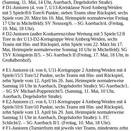
(Samstag, 11. Mai, 14 Uhr, Auerbach, Degelsdorfer Straße).
# D1-Junioren (4. von 7, U13-Kreisklasse Nord Amberg/Weiden
mit 5 Spiele/8:6 Tore/6 Punkte, sieben Teams ohne Rückspiel, sechs
Spiele vom 20. März bis 10. Mai, Heimspiele normalerweise Freitag
17 Uhr in Michelfeld): SV Neusorg/6. – SG Auerbach/4. (Freitag,
10. Mai, 18 Uhr).
# D2-Junioren (außer Konkurrenz/ohne Wertung mit 5 Spiele/12:8
Tore in der U13-D2-Kreisgruppe West Amberg/Weiden, sechs
Teams mit Hin- und Rückspiel, zehn Spiele vom 22. März bis 17.
Mai, Heimspiele normalerweise Sonntag 10 Uhr in Michelfeld): SG
TSV Königstein II/5. – SG Auerbach II (Freitag, 17. Mai, 18 Uhr, in
Großalbershof).
# E1-Junioren (4. von 6, U11-Kreisgruppe 2 Amberg/Weiden mit 4
Spiele/15:5 Tore/12 Punkte, sechs Teams mit Hin- und Rückspiel,
zehn Spiele vom 12. April bis 26. Juni, Heimspiele normalerweise
Samstag 10 Uhr in Auerbach, Degelsdorfer Straße): SG Auerbach/1.
– SG SV Michael-Poppenricht/5. (Samstag, 11. Mai, 10 Uhr,
Auerbach, Degelsdorfer Straße).
# E2-Junioren (1. von 6, U11-Kreisgruppe 4 Amberg/Weiden mit 4
Spiele/10:6 Tore/10 Punkte, sechs Teams mit Hin- und Rückspiel,
zehn Spiele vom 13. April bis 29. Juni, Heimspiele normalerweise
Samstag 11 Uhr in Auerbach, Degelsdorfer Straße): 1. FC
Schlicht/2. – SG Auerbach II/1. (Freitag, 10. Mai, 18 Uhr).
# F1-Junioren (Turnierform mit jeweils vier Teams, mindestens zehn