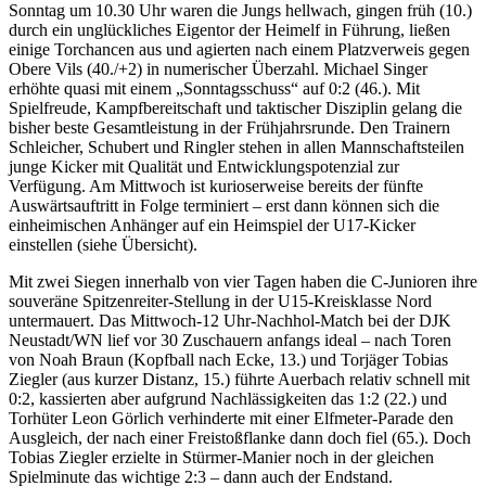
Sonntag um 10.30 Uhr waren die Jungs hellwach, gingen früh (10.)
durch ein unglückliches Eigentor der Heimelf in Führung, ließen
einige Torchancen aus und agierten nach einem Platzverweis gegen
Obere Vils (40./+2) in numerischer Überzahl. Michael Singer
erhöhte quasi mit einem „Sonntagsschuss“ auf 0:2 (46.). Mit
Spielfreude, Kampfbereitschaft und taktischer Disziplin gelang die
bisher beste Gesamtleistung in der Frühjahrsrunde. Den Trainern
Schleicher, Schubert und Ringler stehen in allen Mannschaftsteilen
junge Kicker mit Qualität und Entwicklungspotenzial zur
Verfügung. Am Mittwoch ist kurioserweise bereits der fünfte
Auswärtsauftritt in Folge terminiert – erst dann können sich die
einheimischen Anhänger auf ein Heimspiel der U17-Kicker
einstellen (siehe Übersicht).
Mit zwei Siegen innerhalb von vier Tagen haben die C-Junioren ihre
souveräne Spitzenreiter-Stellung in der U15-Kreisklasse Nord
untermauert. Das Mittwoch-12 Uhr-Nachhol-Match bei der DJK
Neustadt/WN lief vor 30 Zuschauern anfangs ideal – nach Toren
von Noah Braun (Kopfball nach Ecke, 13.) und Torjäger Tobias
Ziegler (aus kurzer Distanz, 15.) führte Auerbach relativ schnell mit
0:2, kassierten aber aufgrund Nachlässigkeiten das 1:2 (22.) und
Torhüter Leon Görlich verhinderte mit einer Elfmeter-Parade den
Ausgleich, der nach einer Freistoßflanke dann doch fiel (65.). Doch
Tobias Ziegler erzielte in Stürmer-Manier noch in der gleichen
Spielminute das wichtige 2:3 – dann auch der Endstand.