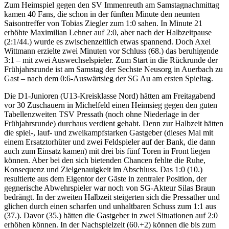
Zum Heimspiel gegen den SV Immenreuth am Samstagnachmittag
kamen 40 Fans, die schon in der fünften Minute den neunten
Saisontreffer von Tobias Ziegler zum 1:0 sahen. In Minute 21
erhöhte Maximilian Lehner auf 2:0, aber nach der Halbzeitpause
(2:1/44.) wurde es zwischenzeitlich etwas spannend. Doch Axel
Wittmann erzielte zwei Minuten vor Schluss (68.) das beruhigende
3:1 – mit zwei Auswechselspieler. Zum Start in die Rückrunde der
Frühjahrsrunde ist am Samstag der Sechste Neusorg in Auerbach zu
Gast – nach dem 0:6-Auswärtsieg der SG Au am ersten Spieltag.
Die D1-Junioren (U13-Kreisklasse Nord) hätten am Freitagabend
vor 30 Zuschauern in Michelfeld einen Heimsieg gegen den guten
Tabellenzweiten TSV Pressath (noch ohne Niederlage in der
Frühjahrsrunde) durchaus verdient gehabt. Denn zur Halbzeit hätten
die spiel-, lauf- und zweikampfstarken Gastgeber (dieses Mal mit
einem Ersatztorhüter und zwei Feldspieler auf der Bank, die dann
auch zum Einsatz kamen) mit drei bis fünf Toren in Front liegen
können. Aber bei den sich bietenden Chancen fehlte die Ruhe,
Konsequenz und Zielgenauigkeit im Abschluss. Das 1:0 (10.)
resultierte aus dem Eigentor der Gäste in zentraler Position, der
gegnerische Abwehrspieler war noch von SG-Akteur Silas Braun
bedrängt. In der zweiten Halbzeit steigerten sich die Pressather und
glichen durch einen scharfen und unhaltbaren Schuss zum 1:1 aus
(37.). Davor (35.) hätten die Gastgeber in zwei Situationen auf 2:0
erhöhen können. In der Nachspielzeit (60.+2) können die bis zum