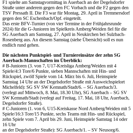
F1 spielte am Samstagvormittag in Auerbach an der Degelsdorfer
Straße unter anderem gegen den FC Vorbach und die F2 gegen den
TSV Pressath II. Die F3 war für Montag, 29. April in Tremmersdorf
gegen den SC Eschenbach/Opf. eingeteilt.
Das erste BFV-Turnier (von vier Termine in der Frühjahrsrunde
2024) für die G-Junioren im Spielkreis Amberg/Weiden fiel für die
SG Auerbach am Samstag, 27. April in Neukirchen bei Sulzbach-
Rosenberg aus. An diesem Samstag (siehe Übersicht) soll es nun
endlich rund gehen.
Die nächsten Punktspiel- und Turniereinsätze der zehn SG
Auerbach-Mannschaften im Überblick:
# B-Junioren (3. von 7, U17-Kreisliga Amberg/Weiden mit 4
Spiele/4:3 Tore/6 Punkte, sieben Mannschaften mit Hin- und
Rückspiel, zwölf Spiele vom 14. März bis 6. Juli, Heimspiele
Samstag 14 Uhr an der Degelsdorfer Straße mit Ausweichspielort
Michelfeld): SG SV SW Kemnath/Stadt/6. – SG Auerbach/3.
(verlegt auf Mittwoch, 8. Mai, 18.30 Uhr), SG Auerbach – SG SV
SW Kemnath/Stadt (verlegt auf Freitag, 17. Mai, 18 Uhr, Auerbach,
Degelsdorfer Straße).
# C-Junioren (1. von 6, U15-Kreiskasse Nord Amberg/Weiden mit 5
Spiele/16:3 Tore/15 Punkte, sechs Teams mit Hin- und Rückspiel,
zehn Spiele vom 7. April bis 29. Juni, Heimspiele Samstag 14 oder
16 Uhr
an der Degelsdorfer Straße): SG Auerbach/1. – SV Neusorg/6.