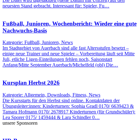
Die Datei wird tagesaktuell (siehe Datum mit Uhrzeit) auf den
neuesten Stand gebracht. Interessant für: Spieler, Fu…
Fußball, Junioren, Wochenbericht: Wieder eine gute
Nachwuchs-Basis
Kategorie: Fußball, Junioren, News
Im Stadtgebiet von Auerbach sind alle fast Altersstufen besetzt –
einige neue Trainer und neue Spieler – Vorbereitung läuft seit Mitte
Juli, etliche Ligen-Einteilungen fehlen noch, Saisonstart
Anfang/Mitte September Auerbach/Michelfeld (obl) Die…
Kursplan Herbst 2026
Kategorie: Allgemein, Downloads, Fitness, News
Die Kursstarts für den Herbst sind online. Kontaktdaten der
Übungsleiter:innen: Kinderturnen: Sophia Gradl 0170/ 6639423 &
Tamara Hofmann 0170/ 2678917 Kinderturnen (für Grundschüler):
Lea Sporer 0175/ 1459444 & Lara Schindler 0…
unsere Sponsoren