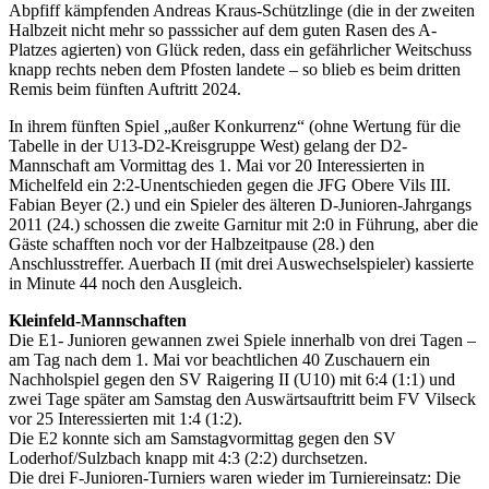
Abpfiff kämpfenden Andreas Kraus-Schützlinge (die in der zweiten
Halbzeit nicht mehr so passsicher auf dem guten Rasen des A-
Platzes agierten) von Glück reden, dass ein gefährlicher Weitschuss
knapp rechts neben dem Pfosten landete – so blieb es beim dritten
Remis beim fünften Auftritt 2024.
In ihrem fünften Spiel „außer Konkurrenz“ (ohne Wertung für die
Tabelle in der U13-D2-Kreisgruppe West) gelang der D2-
Mannschaft am Vormittag des 1. Mai vor 20 Interessierten in
Michelfeld ein 2:2-Unentschieden gegen die JFG Obere Vils III.
Fabian Beyer (2.) und ein Spieler des älteren D-Junioren-Jahrgangs
2011 (24.) schossen die zweite Garnitur mit 2:0 in Führung, aber die
Gäste schafften noch vor der Halbzeitpause (28.) den
Anschlusstreffer. Auerbach II (mit drei Auswechselspieler) kassierte
in Minute 44 noch den Ausgleich.
Kleinfeld-Mannschaften
Die E1- Junioren gewannen zwei Spiele innerhalb von drei Tagen –
am Tag nach dem 1. Mai vor beachtlichen 40 Zuschauern ein
Nachholspiel gegen den SV Raigering II (U10) mit 6:4 (1:1) und
zwei Tage später am Samstag den Auswärtsauftritt beim FV Vilseck
vor 25 Interessierten mit 1:4 (1:2).
Die E2 konnte sich am Samstagvormittag gegen den SV
Loderhof/Sulzbach knapp mit 4:3 (2:2) durchsetzen.
Die drei F-Junioren-Turniers waren wieder im Turniereinsatz: Die