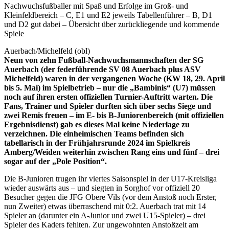
Nachwuchsfußballer mit Spaß und Erfolge im Groß- und
Kleinfeldbereich – C, E1 und E2 jeweils Tabellenführer – B, D1
und D2 gut dabei – Übersicht über zurückliegende und kommende
Spiele
Auerbach/Michelfeld (obl)
Neun von zehn Fußball-Nachwuchsmannschaften der SG
Auerbach (der federführende SV 08 Auerbach plus ASV
Michelfeld) waren in der vergangenen Woche (KW 18, 29. April
bis 5. Mai) im Spielbetrieb – nur die „Bambinis“ (U7) müssen
noch auf ihren ersten offiziellen Turnier-Auftritt warten. Die
Fans, Trainer und Spieler durften sich über sechs Siege und
zwei Remis freuen – im E- bis B-Juniorenbereich (mit offiziellen
Ergebnisdienst) gab es dieses Mal keine Niederlage zu
verzeichnen. Die einheimischen Teams befinden sich
tabellarisch in der Frühjahrsrunde 2024 im Spielkreis
Amberg/Weiden weiterhin zwischen Rang eins und fünf – drei
sogar auf der „Pole Position“.
Die B-Junioren trugen ihr viertes Saisonspiel in der U17-Kreisliga
wieder auswärts aus – und siegten in Sorghof vor offiziell 20
Besucher gegen die JFG Obere Vils (vor dem Anstoß noch Erster,
nun Zweiter) etwas überraschend mit 0:2. Auerbach trat mit 14
Spieler an (darunter ein A-Junior und zwei U15-Spieler) – drei
Spieler des Kaders fehlten. Zur ungewohnten Anstoßzeit am