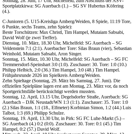
Sonntag, 28. Juni, 17 Uhr, Michelfeld, zum Abschluss der ASV-
Sportplatzkirwa: SG Auerbach (1.) – SG SV Hubertus Köfering
(4.).
C-Junioren (5. U15-Kreisliga Amberg/Weiden, 8 Spiele, 11:19 Tore,
6 Punkte, sechs Teams, zehn Spiele):
Beste Torschützen: Max Christl, Tim Hampel, Mutaiam Sabsabi,
David Wolf (je zwei Treffer).
Dienstag, 10. März, 18.30 Uhr, Michelfeld: SG Auerbach – SG
Veldenstein 7:1 (2:1). Auerbacher Tore: Silas Braun (vier), Sebastian
Weinhold, Mutaiam Sabsabi, Aron Singer.
Sonntag, 15. März, 10.30 Uhr, Michelfeld: SG Auerbach – SG FC
Tremmersdorf-Speinshart 3:0 (1:0). Zuschauer: 30. Tore: 1:0 (10.)
Philipp Helbich, 2:0 (36.) Tim Hampel, 3:0 (48.) Tim Hampel.
Frühjahrsrunde 2026 im Spielkreis Amberg/Weiden.
Zehn Spieltage (Sonntag, 29. März bis Samstag, 27. Juni). Die
offiziellen Spielpläne lagen erst am Montag, 23. März vor, da noch
Sportgerichtsfälle berücksichtigt werden mussten.
Sonntag, 12. April, 13.15 Uhr, Degelsdorfer Straße, Auerbach: SG
Auerbach – DJK Neustadt/WN 1:3 (1:1). Zuschauer: 35. Tore: 1:0
(2.) Silas Braun, 1:1 (18., Elfmeter) Korbinian Simon, 1:2 (44.) Luis
Talbot, 1:3 (69.) Philipp Schulze.
Sonntag, 19. April, 13.30 Uhr, in Pirk: SG FC Luhe-Markt (5.) –
SG Auerbach (4.) 0:2 (0:0). Zuschauer: 30. Tore: 0:1 (45.) Tim
Hampel, 0:2 (57.) David Wolf.