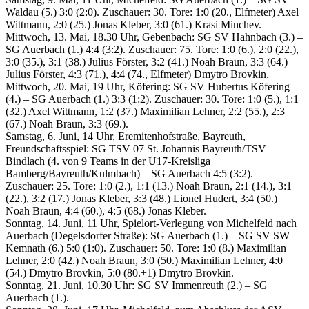
Waldau (5.) 3:0 (2:0). Zuschauer: 30. Tore: 1:0 (20., Elfmeter) Axel
Wittmann, 2:0 (25.) Jonas Kleber, 3:0 (61.) Krasi Minchev.
Mittwoch, 13. Mai, 18.30 Uhr, Gebenbach: SG SV Hahnbach (3.) –
SG Auerbach (1.) 4:4 (3:2). Zuschauer: 75. Tore: 1:0 (6.), 2:0 (22.),
3:0 (35.), 3:1 (38.) Julius Förster, 3:2 (41.) Noah Braun, 3:3 (64.)
Julius Förster, 4:3 (71.), 4:4 (74., Elfmeter) Dmytro Brovkin.
Mittwoch, 20. Mai, 19 Uhr, Köfering: SG SV Hubertus Köfering
(4.) – SG Auerbach (1.) 3:3 (1:2). Zuschauer: 30. Tore: 1:0 (5.), 1:1
(32.) Axel Wittmann, 1:2 (37.) Maximilian Lehner, 2:2 (55.), 2:3
(67.) Noah Braun, 3:3 (69.).
Samstag, 6. Juni, 14 Uhr, Eremitenhofstraße, Bayreuth,
Freundschaftsspiel: SG TSV 07 St. Johannis Bayreuth/TSV
Bindlach (4. von 9 Teams in der U17-Kreisliga
Bamberg/Bayreuth/Kulmbach) – SG Auerbach 4:5 (3:2).
Zuschauer: 25. Tore: 1:0 (2.), 1:1 (13.) Noah Braun, 2:1 (14.), 3:1
(22.), 3:2 (17.) Jonas Kleber, 3:3 (48.) Lionel Hudert, 3:4 (50.)
Noah Braun, 4:4 (60.), 4:5 (68.) Jonas Kleber.
Sonntag, 14. Juni, 11 Uhr, Spielort-Verlegung von Michelfeld nach
Auerbach (Degelsdorfer Straße): SG Auerbach (1.) – SG SV SW
Kemnath (6.) 5:0 (1:0). Zuschauer: 50. Tore: 1:0 (8.) Maximilian
Lehner, 2:0 (42.) Noah Braun, 3:0 (50.) Maximilian Lehner, 4:0
(54.) Dmytro Brovkin, 5:0 (80.+1) Dmytro Brovkin.
Sonntag, 21. Juni, 10.30 Uhr: SG SV Immenreuth (2.) – SG
Auerbach (1.).