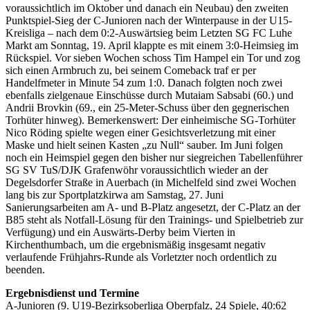
voraussichtlich im Oktober und danach ein Neubau) den zweiten
Punktspiel-Sieg der C-Junioren nach der Winterpause in der U15-
Kreisliga – nach dem 0:2-Auswärtsieg beim Letzten SG FC Luhe
Markt am Sonntag, 19. April klappte es mit einem 3:0-Heimsieg im
Rückspiel. Vor sieben Wochen schoss Tim Hampel ein Tor und zog
sich einen Armbruch zu, bei seinem Comeback traf er per
Handelfmeter in Minute 54 zum 1:0. Danach folgten noch zwei
ebenfalls zielgenaue Einschüsse durch Mutaiam Sabsabi (60.) und
Andrii Brovkin (69., ein 25-Meter-Schuss über den gegnerischen
Torhüter hinweg). Bemerkenswert: Der einheimische SG-Torhüter
Nico Röding spielte wegen einer Gesichtsverletzung mit einer
Maske und hielt seinen Kasten „zu Null“ sauber. Im Juni folgen
noch ein Heimspiel gegen den bisher nur siegreichen Tabellenführer
SG SV TuS/DJK Grafenwöhr voraussichtlich wieder an der
Degelsdorfer Straße in Auerbach (in Michelfeld sind zwei Wochen
lang bis zur Sportplatzkirwa am Samstag, 27. Juni
Sanierungsarbeiten am A- und B-Platz angesetzt, der C-Platz an der
B85 steht als Notfall-Lösung für den Trainings- und Spielbetrieb zur
Verfügung) und ein Auswärts-Derby beim Vierten in
Kirchenthumbach, um die ergebnismäßig insgesamt negativ
verlaufende Frühjahrs-Runde als Vorletzter noch ordentlich zu
beenden.
Ergebnisdienst und Termine
A-Junioren (9. U19-Bezirksoberliga Oberpfalz, 24 Spiele, 40:62