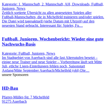
Kategorie: 1. Mannschaft, 2. Mannschaft, AH, Downloads, Fußball,
Junioren, News
Zeitlich sortierte Übersicht zu allen angesetzten Spielen aller
Fußball-Mannschaften, die in Michelfeld trainieren und/oder spielen.
Die Datei wird tagesaktuell (siehe Datum mit Uhrzeit) auf den
neuesten Stand gebracht. Interessant für: Spieler, Fu…
Fußball, Junioren, Wochenbericht: Wieder eine gute
Nachwuchs-Basis
Kategorie: Fußball, Junioren, News
Im Stadtgebiet von Auerbach sind alle fast Altersstufen besetzt –
einige neue Trainer und neue Spieler – Vorbereitung läuft seit Mitte
Juli, etliche Ligen-Einteilungen fehlen noch, Saisonstart
Anfang/Mitte September Auerbach/Michelfeld (obl) Die…
unsere Sponsoren
HD-Bau
Pfarrer-Müller-Str. 7 Michelfeld
91275 Auerbach