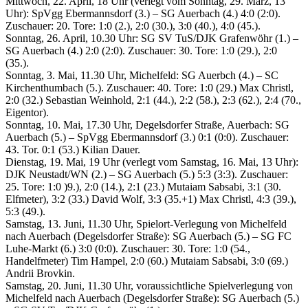
Mittwoch, 22. April, 18 Uhr (verlegt vom Sonntag, 29. März, 13
Uhr): SpVgg Ebermannsdorf (3.) – SG Auerbach (4.) 4:0 (2:0).
Zuschauer: 20. Tore: 1:0 (2.), 2:0 (30.), 3:0 (40.), 4:0 (45.).
Sonntag, 26. April, 10.30 Uhr: SG SV TuS/DJK Grafenwöhr (1.) –
SG Auerbach (4.) 2:0 (2:0). Zuschauer: 30. Tore: 1:0 (29.), 2:0
(35.).
Sonntag, 3. Mai, 11.30 Uhr, Michelfeld: SG Auerbch (4.) – SC
Kirchenthumbach (5.). Zuschauer: 40. Tore: 1:0 (29.) Max Christl,
2:0 (32.) Sebastian Weinhold, 2:1 (44.), 2:2 (58.), 2:3 (62.), 2:4 (70.,
Eigentor).
Sonntag, 10. Mai, 17.30 Uhr, Degelsdorfer Straße, Auerbach: SG
Auerbach (5.) – SpVgg Ebermannsdorf (3.) 0:1 (0:0). Zuschauer:
43. Tor. 0:1 (53.) Kilian Dauer.
Dienstag, 19. Mai, 19 Uhr (verlegt vom Samstag, 16. Mai, 13 Uhr):
DJK Neustadt/WN (2.) – SG Auerbach (5.) 5:3 (3:3). Zuschauer:
25. Tore: 1:0 )9.), 2:0 (14.), 2:1 (23.) Mutaiam Sabsabi, 3:1 (30.
Elfmeter), 3:2 (33.) David Wolf, 3:3 (35.+1) Max Christl, 4:3 (39.),
5:3 (49.).
Samstag, 13. Juni, 11.30 Uhr, Spielort-Verlegung von Michelfeld
nach Auerbach (Degelsdorfer Straße): SG Auerbach (5.) – SG FC
Luhe-Markt (6.) 3:0 (0:0). Zuschauer: 30. Tore: 1:0 (54.,
Handelfmeter) Tim Hampel, 2:0 (60.) Mutaiam Sabsabi, 3:0 (69.)
Andrii Brovkin.
Samstag, 20. Juni, 11.30 Uhr, voraussichtliche Spielverlegung von
Michelfeld nach Auerbach (Degelsdorfer Straße): SG Auerbach (5.)