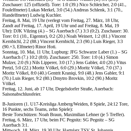
Zuschauer: 125 (offiziell). Tore: 1:0 (39.) Nico Schleicher, 2:0 (41.,
Foulelfmeter) Lukas Merkel, 3:0 (54.) Andreas Schlenk, 3:1 (70.,
Handelfmeter) Ludwig Kuchler.
Freitag, 8. Mai, 19 Uhr (verlegt vom Freitag, 27. März, 18 Uhr,
Zandt auf Freitag, 17. April, 19 Uhr und auf Freitag, 8. Mai, 19
Uhr): DJK Vilzing (4.) – SG Auerbach (7.) 3:3 (0:2). Zuschauer: 30.
Tore: 0:1 (10., Eigentor), 0:2 (20.) Noah Weinert, 1:2 (81.) Vincent
Kernbichl, 2:2 (88.) Vincent Kernbichl, 2:3 (90.) Luis Rieger, 3:3
(90.+3, Elfmeter) Rinor Hoti.
Sonntag, 10. Mai, 11 Uhr, Lupburg: JFG Schwarze Laber (1.) – SG
Auerbach (7.) 10:2 (8:0). Zuschauer: 250. Tore: 1:0 (4.) Simon
Mulzer, 2:0 (9.) Nils Lipperer, 3:0 (17.) Jens Gabler, 4:0 (20.) Vitus
Pretzl, 5:0 (22.) Moritz Völkel, 6:0 (29.) Moritz Völkel, 7:0 (37.)
Moritz Völkel, 8:0 (40.) Gentrit Kraniqi, 9:0 (48.) Jens Gabler, 9:1
(70.) Luis Rieger, 9:2 (80.) Dmytro Brovkin, 10:2 (90.) Moritz
Völkel.
Freitag, 12. Juni, ab 17 Uhr, Degelsdorfer Straße, Auerbach:
Saisonabschlussfeier.
B-Junioren (1. U17-Kreisliga Amberg/Weiden, 8 Spiele, 24:12 Tore,
16 Punkte, sechs Teams, zehn Spiele):
Beste Torschützen: Noah Braun, Maximilian Lehner (je 5 Treffer).
Freitag, 6. März, 17 Uhr, beim FC Pegnitz: SG Pegnitz – SG
Auerbach 3:1.
Mittwoch, 18. März, 19.30 Uhr, Hartplatz TSV St. Johannis