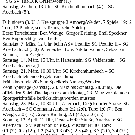
– SG SV Tus/DJK Grafenwöhr (1.).
Samstag, 27. Juni, 13 Uhr: SC Kirchenthumbach (4.) – SG
Auerbach (5.).
D-Junioren (3. U13-Kreisgruppe 3 Amberg/Weiden, 7 Spiele, 19:12
Tore, 12 Punkte, sechs Teams, zehn Spiele).
Beste Torschützen: Ben Wenige, Gregor Brütting, Emil Speckner,
Ben Rupprecht (je vier Treffer).
Samstag, 7. März, 12 Uhr, beim ASV Pegnitz: SG Pegnitz II – SG
Auerbach 3:3 (3:0). Auerbacher Tore: Nikita Ivaniuta, Sebastian
Schunk, Lian Ziegler.
Samstag, 14. März, 15 Uhr, in Hartenstein: SG Veldenstein – SG
Auerbach abgesagt.
Samstag, 21. März, 10.30 Uhr: SC Kirchenthumbach – SG
Auerbach fehlende Ergebnismeldung.
Frühjahrsrunde 2026 im Spielkreis Amberg/Weiden.
Zehn Spieltage (Samstag, 28. März bis Sonntag, 28. Juni). Die
offiziellen Spielpläne lagen erst am Montag, 23. März vor, da noch
Sportgerichtsfälle berücksichtigt werden mussten.
Samstag, 28. März, 10.30 Uhr, Auerbach, Degelsdorfer Straße: SG
Auerbach – SC Germania Amberg 2:2 (2:0). Tore: 1:0 (7.) Ben
Wenge, 2:0 (17.) Gregor Brütting, 2:1 (42.), 2:2 (55.).
Sonntag, 12. April, 11 Uhr, Degelsdorfer Straße, Auerbach: SG
Auerbach – SV Kauerhof 3:4 (0:2). Zuschauer: 30. Tore:
0:1 (7.), 0:2 (12.), 1:2 (34.), 1:3 (43.), 2:3 (46.), 3:3 (50.), 3:4 (52.).