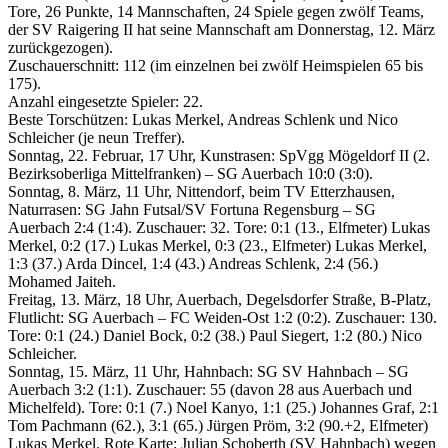
Tore, 26 Punkte, 14 Mannschaften, 24 Spiele gegen zwölf Teams,
der SV Raigering II hat seine Mannschaft am Donnerstag, 12. März
zurückgezogen).
Zuschauerschnitt: 112 (im einzelnen bei zwölf Heimspielen 65 bis
175).
Anzahl eingesetzte Spieler: 22.
Beste Torschützen: Lukas Merkel, Andreas Schlenk und Nico
Schleicher (je neun Treffer).
Sonntag, 22. Februar, 17 Uhr, Kunstrasen: SpVgg Mögeldorf II (2.
Bezirksoberliga Mittelfranken) – SG Auerbach 10:0 (3:0).
Sonntag, 8. März, 11 Uhr, Nittendorf, beim TV Etterzhausen,
Naturrasen: SG Jahn Futsal/SV Fortuna Regensburg – SG
Auerbach 2:4 (1:4). Zuschauer: 32. Tore: 0:1 (13., Elfmeter) Lukas
Merkel, 0:2 (17.) Lukas Merkel, 0:3 (23., Elfmeter) Lukas Merkel,
1:3 (37.) Arda Dincel, 1:4 (43.) Andreas Schlenk, 2:4 (56.)
Mohamed Jaiteh.
Freitag, 13. März, 18 Uhr, Auerbach, Degelsdorfer Straße, B-Platz,
Flutlicht: SG Auerbach – FC Weiden-Ost 1:2 (0:2). Zuschauer: 130.
Tore: 0:1 (24.) Daniel Bock, 0:2 (38.) Paul Siegert, 1:2 (80.) Nico
Schleicher.
Sonntag, 15. März, 11 Uhr, Hahnbach: SG SV Hahnbach – SG
Auerbach 3:2 (1:1). Zuschauer: 55 (davon 28 aus Auerbach und
Michelfeld). Tore: 0:1 (7.) Noel Kanyo, 1:1 (25.) Johannes Graf, 2:1
Tom Pachmann (62.), 3:1 (65.) Jürgen Pröm, 3:2 (90.+2, Elfmeter)
Lukas Merkel. Rote Karte: Julian Schoberth (SV Hahnbach) wegen