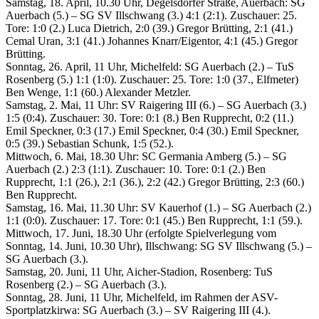
Samstag, 18. April, 10.30 Uhr, Degelsdorfer Straße, Auerbach: SG
Auerbach (5.) – SG SV Illschwang (3.) 4:1 (2:1). Zuschauer: 25.
Tore: 1:0 (2.) Luca Dietrich, 2:0 (39.) Gregor Brütting, 2:1 (41.)
Cemal Uran, 3:1 (41.) Johannes Knarr/Eigentor, 4:1 (45.) Gregor
Brütting.
Sonntag, 26. April, 11 Uhr, Michelfeld: SG Auerbach (2.) – TuS
Rosenberg (5.) 1:1 (1:0). Zuschauer: 25. Tore: 1:0 (37., Elfmeter)
Ben Wenge, 1:1 (60.) Alexander Metzler.
Samstag, 2. Mai, 11 Uhr: SV Raigering III (6.) – SG Auerbach (3.)
1:5 (0:4). Zuschauer: 30. Tore: 0:1 (8.) Ben Rupprecht, 0:2 (11.)
Emil Speckner, 0:3 (17.) Emil Speckner, 0:4 (30.) Emil Speckner,
0:5 (39.) Sebastian Schunk, 1:5 (52.).
Mittwoch, 6. Mai, 18.30 Uhr: SC Germania Amberg (5.) – SG
Auerbach (2.) 2:3 (1:1). Zuschauer: 10. Tore: 0:1 (2.) Ben
Rupprecht, 1:1 (26.), 2:1 (36.), 2:2 (42.) Gregor Brütting, 2:3 (60.)
Ben Rupprecht.
Samstag, 16. Mai, 11.30 Uhr: SV Kauerhof (1.) – SG Auerbach (2.)
1:1 (0:0). Zuschauer: 17. Tore: 0:1 (45.) Ben Rupprecht, 1:1 (59.).
Mittwoch, 17. Juni, 18.30 Uhr (erfolgte Spielverlegung vom
Sonntag, 14. Juni, 10.30 Uhr), Illschwang: SG SV Illschwang (5.) –
SG Auerbach (3.).
Samstag, 20. Juni, 11 Uhr, Aicher-Stadion, Rosenberg: TuS
Rosenberg (2.) – SG Auerbach (3.).
Sonntag, 28. Juni, 11 Uhr, Michelfeld, im Rahmen der ASV-
Sportplatzkirwa: SG Auerbach (3.) – SV Raigering III (4.).