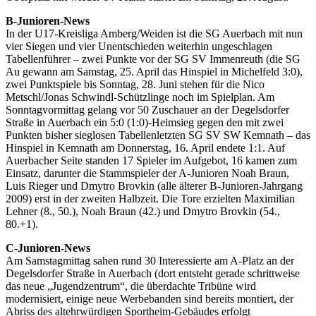
B-Junioren-News
In der U17-Kreisliga Amberg/Weiden ist die SG Auerbach mit nun
vier Siegen und vier Unentschieden weiterhin ungeschlagen
Tabellenführer – zwei Punkte vor der SG SV Immenreuth (die SG
Au gewann am Samstag, 25. April das Hinspiel in Michelfeld 3:0),
zwei Punktspiele bis Sonntag, 28. Juni stehen für die Nico
Metschl/Jonas Schwindl-Schützlinge noch im Spielplan. Am
Sonntagvormittag gelang vor 50 Zuschauer an der Degelsdorfer
Straße in Auerbach ein 5:0 (1:0)-Heimsieg gegen den mit zwei
Punkten bisher sieglosen Tabellenletzten SG SV SW Kemnath – das
Hinspiel in Kemnath am Donnerstag, 16. April endete 1:1. Auf
Auerbacher Seite standen 17 Spieler im Aufgebot, 16 kamen zum
Einsatz, darunter die Stammspieler der A-Junioren Noah Braun,
Luis Rieger und Dmytro Brovkin (alle älterer B-Junioren-Jahrgang
2009) erst in der zweiten Halbzeit. Die Tore erzielten Maximilian
Lehner (8., 50.), Noah Braun (42.) und Dmytro Brovkin (54.,
80.+1).
C-Junioren-News
Am Samstagmittag sahen rund 30 Interessierte am A-Platz an der
Degelsdorfer Straße in Auerbach (dort entsteht gerade schrittweise
das neue „Jugendzentrum“, die überdachte Tribüne wird
modernisiert, einige neue Werbebanden sind bereits montiert, der
Abriss des altehrwürdigen Sportheim-Gebäudes erfolgt