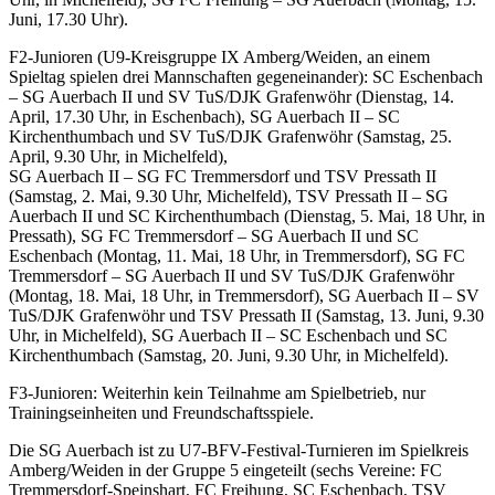
Juni, 17.30 Uhr).
F2-Junioren (U9-Kreisgruppe IX Amberg/Weiden, an einem
Spieltag spielen drei Mannschaften gegeneinander): SC Eschenbach
– SG Auerbach II und SV TuS/DJK Grafenwöhr (Dienstag, 14.
April, 17.30 Uhr, in Eschenbach), SG Auerbach II – SC
Kirchenthumbach und SV TuS/DJK Grafenwöhr (Samstag, 25.
April, 9.30 Uhr, in Michelfeld),
SG Auerbach II – SG FC Tremmersdorf und TSV Pressath II
(Samstag, 2. Mai, 9.30 Uhr, Michelfeld), TSV Pressath II – SG
Auerbach II und SC Kirchenthumbach (Dienstag, 5. Mai, 18 Uhr, in
Pressath), SG FC Tremmersdorf – SG Auerbach II und SC
Eschenbach (Montag, 11. Mai, 18 Uhr, in Tremmersdorf), SG FC
Tremmersdorf – SG Auerbach II und SV TuS/DJK Grafenwöhr
(Montag, 18. Mai, 18 Uhr, in Tremmersdorf), SG Auerbach II – SV
TuS/DJK Grafenwöhr und TSV Pressath II (Samstag, 13. Juni, 9.30
Uhr, in Michelfeld), SG Auerbach II – SC Eschenbach und SC
Kirchenthumbach (Samstag, 20. Juni, 9.30 Uhr, in Michelfeld).
F3-Junioren: Weiterhin kein Teilnahme am Spielbetrieb, nur
Trainingseinheiten und Freundschaftsspiele.
Die SG Auerbach ist zu U7-BFV-Festival-Turnieren im Spielkreis
Amberg/Weiden in der Gruppe 5 eingeteilt (sechs Vereine: FC
Tremmersdorf-Speinshart, FC Freihung, SC Eschenbach, TSV