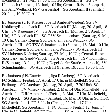
(Donnerstag, 21. Mai, 17.30 Uhr), SG Auerbach II – SG SV
Hahnbach (Samstag, 13. Juni, 10 Uhr, Cermak Reisen Sportpark,
am Sand/Welluck), FSV Gärbershof – SG Auerbach II (Samstag,
20. Juni, 10.30 Uhr).
E3-Junioren (U10-Kreisgruppe 13 Amberg/Weiden): SG SV
Kohlberg/Rothenbach II – SG Auerbach III (Montag, 20. April, 18
Uhr), SV Raigering IV – SG Auerbach III (Montag, 27. April, 17
Uhr), SG Auerbach III – SG TSV Schnaittenbach (Samstag, 9. Mai,
10 Uhr, Cermak Reisen Sportpark, am Sand/Welluck), SG
Auerbach III – SG TSV Schnaittenbach (Samstag, 16. Mai, 10 Uhr,
Cermak Reisen Sportpark, am Sand/Welluck), SG Auerbach III –
SV Hubertus Köfering Samstag, 23. Mai, 10 Uhr, Cermak Reisen
Sportpark, am Sand/Welluck), SG Auerbach III – TSV Königstein
II (Samstag, 13. Juni, 10 Uhr, Degelsdorfer Straße, Auerbach), SV
Schmidmühlen – SG Auerbach III (Freitag, 19. Juni, 16.30 Uhr).
F1-Junioren (U9-Entwicklungsliga II Amberg): SG Auerbach – 1.
FC Schlicht (Freitag, 17. April, 17 Uhr, in Michelfeld), SG FC
Freihung – SG Auerbach (Montag, 20. April, 17.30 Uhr), SG
Auerbach – FV Vilseck (Samstag, 2. Mai, 14 Uhr, Michelfeld), SG
Auerbach – DJK Ammerthal (Freitag, 8. Mai, 17 Uhr, Michelfeld),
FV Vilseck – SG Auerbach (Samstag, 16. Mai, 10 Uhr, in Sorghof),
SG Auerbach – 1. FC Schlicht (Freitag, 22. Mai, 17 Uhr, in
Michelfeld), SG Auerbach – 1. FC Schlicht (Freitag, 12. Juni, 17
Uhr, in Michelfeld), SG FC Freihung – SG Auerbach (Montag, 15.