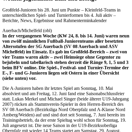
Großfeld-Junioren bis 28. Juni um Punkte – Kleinfeld-Teams in
unterschiedlichen Spiel- und Turnierformen bis 4. Juli aktiv –
Berichte, News, Ergebnisse und Rahmenterminkalender
Auerbach/Michelfeld (obl)
In der vergangenen Woche (KW 24, 8. bis 14. Juni) waren neun
von zwölf männlichen Fußball-Juniorenteams aller besetzten
Altersstufen der SG Auerbach (SV 08 Auerbach und ASV
Michelfeld) im Einsatz. Es gab im Großfeld-Bereich – zwei von
vier Teams waren aktiv – zwei Heimsiege ohne Gegentor zu
bejubeln und tabellarisch stehen derzeit die Ränge 9, 1, 5 und 3
beim BFV online. Die Spiel-, Festival- und Turnier-Termine der
E-, F- und G-Junioren liegen seit Ostern in einer Übersicht
(siehe unten) vor.
Die A-Junioren haben ihr letztes Spiel am Sonntag, 10. Mai
absolviert und am Freitag, 12. Juni fand eine Saisonabschlussfeier
statt. Lukas Merkel und Michael Singer (beide älterer U19-Jahrgang
2007) rücken als Stammverein-Spieler in den Herren-Bereich des
SV 08 Auerbach (Bezirksliga Nord Oberpfalz und A-Klasse Nord
Amberg/Weiden) auf und sind dort seit Sonntag, 7. Juni bereits im
Trainingsbetrieb, da der erste Spieltag wohl schon für Sonntag, 19.
Juli angesetzt ist. Die neue Saison in der U19-Bezirksoberliga
Oberpfalz mit wieder 14 Teams startet am Samstag, 29. August.