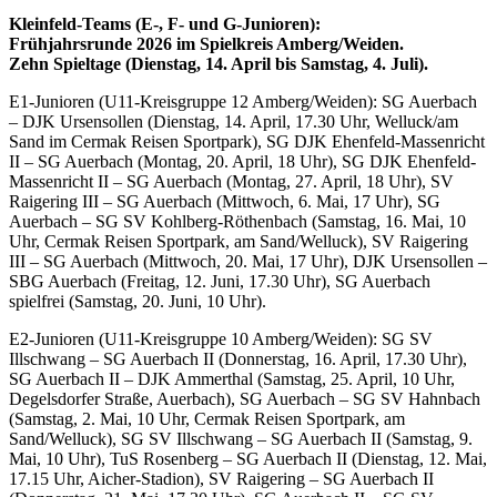
Kleinfeld-Teams (E-, F- und G-Junioren):
Frühjahrsrunde 2026 im Spielkreis Amberg/Weiden.
Zehn Spieltage (Dienstag, 14. April bis Samstag, 4. Juli).
E1-Junioren (U11-Kreisgruppe 12 Amberg/Weiden): SG Auerbach
– DJK Ursensollen (Dienstag, 14. April, 17.30 Uhr, Welluck/am
Sand im Cermak Reisen Sportpark), SG DJK Ehenfeld-Massenricht
II – SG Auerbach (Montag, 20. April, 18 Uhr), SG DJK Ehenfeld-
Massenricht II – SG Auerbach (Montag, 27. April, 18 Uhr), SV
Raigering III – SG Auerbach (Mittwoch, 6. Mai, 17 Uhr), SG
Auerbach – SG SV Kohlberg-Röthenbach (Samstag, 16. Mai, 10
Uhr, Cermak Reisen Sportpark, am Sand/Welluck), SV Raigering
III – SG Auerbach (Mittwoch, 20. Mai, 17 Uhr), DJK Ursensollen –
SBG Auerbach (Freitag, 12. Juni, 17.30 Uhr), SG Auerbach
spielfrei (Samstag, 20. Juni, 10 Uhr).
E2-Junioren (U11-Kreisgruppe 10 Amberg/Weiden): SG SV
Illschwang – SG Auerbach II (Donnerstag, 16. April, 17.30 Uhr),
SG Auerbach II – DJK Ammerthal (Samstag, 25. April, 10 Uhr,
Degelsdorfer Straße, Auerbach), SG Auerbach – SG SV Hahnbach
(Samstag, 2. Mai, 10 Uhr, Cermak Reisen Sportpark, am
Sand/Welluck), SG SV Illschwang – SG Auerbach II (Samstag, 9.
Mai, 10 Uhr), TuS Rosenberg – SG Auerbach II (Dienstag, 12. Mai,
17.15 Uhr, Aicher-Stadion), SV Raigering – SG Auerbach II