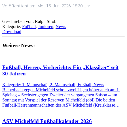
Veröffentlicht am: Mo.. 15. Juni 2026, 18:30 Uhr
Geschrieben von: Ralph Strobl
Kategorie:
Fußball
,
Junioren
,
News
Download
Weitere News:
Fußball, Herren, Vorberichte: Ein „Klassiker“ seit
30 Jahren
Kategorie: 1. Mannschaft, 2. Mannschaft, Fußball, News
Bieberbach gegen Michelfeld schon zwei Ligen höher auch am 1.
Spieltag – Sechster gegen Zweiter der vergangenen Saison – am
Sonntag mit Vorspiel der Reserven Michelfeld (obl) Die beiden
Fußball-Herrenmannschaften des ASV Michelfeld (Kreisklasse…
ASV Michelfeld Fußballkalender 2026