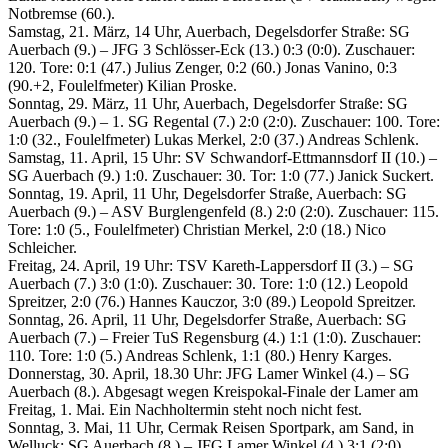
Notbremse (60.).
Samstag, 21. März, 14 Uhr, Auerbach, Degelsdorfer Straße: SG
Auerbach (9.) – JFG 3 Schlösser-Eck (13.) 0:3 (0:0). Zuschauer:
120. Tore: 0:1 (47.) Julius Zenger, 0:2 (60.) Jonas Vanino, 0:3
(90.+2, Foulelfmeter) Kilian Proske.
Sonntag, 29. März, 11 Uhr, Auerbach, Degelsdorfer Straße: SG
Auerbach (9.) – 1. SG Regental (7.) 2:0 (2:0). Zuschauer: 100. Tore:
1:0 (32., Foulelfmeter) Lukas Merkel, 2:0 (37.) Andreas Schlenk.
Samstag, 11. April, 15 Uhr: SV Schwandorf-Ettmannsdorf II (10.) –
SG Auerbach (9.) 1:0. Zuschauer: 30. Tor: 1:0 (77.) Janick Suckert.
Sonntag, 19. April, 11 Uhr, Degelsdorfer Straße, Auerbach: SG
Auerbach (9.) – ASV Burglengenfeld (8.) 2:0 (2:0). Zuschauer: 115.
Tore: 1:0 (5., Foulelfmeter) Christian Merkel, 2:0 (18.) Nico
Schleicher.
Freitag, 24. April, 19 Uhr: TSV Kareth-Lappersdorf II (3.) – SG
Auerbach (7.) 3:0 (1:0). Zuschauer: 30. Tore: 1:0 (12.) Leopold
Spreitzer, 2:0 (76.) Hannes Kauczor, 3:0 (89.) Leopold Spreitzer.
Sonntag, 26. April, 11 Uhr, Degelsdorfer Straße, Auerbach: SG
Auerbach (7.) – Freier TuS Regensburg (4.) 1:1 (1:0). Zuschauer:
110. Tore: 1:0 (5.) Andreas Schlenk, 1:1 (80.) Henry Karges.
Donnerstag, 30. April, 18.30 Uhr: JFG Lamer Winkel (4.) – SG
Auerbach (8.). Abgesagt wegen Kreispokal-Finale der Lamer am
Freitag, 1. Mai. Ein Nachholtermin steht noch nicht fest.
Sonntag, 3. Mai, 11 Uhr, Cermak Reisen Sportpark, am Sand, in
Welluck: SG Auerbach (8.) – JFG Lamer Winkel (4.) 3:1 (2:0).