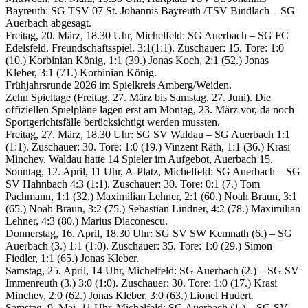
Bayreuth: SG TSV 07 St. Johannis Bayreuth /TSV Bindlach – SG
Auerbach abgesagt.
Freitag, 20. März, 18.30 Uhr, Michelfeld: SG Auerbach – SG FC
Edelsfeld. Freundschaftsspiel. 3:1(1:1). Zuschauer: 15. Tore: 1:0
(10.) Korbinian König, 1:1 (39.) Jonas Koch, 2:1 (52.) Jonas
Kleber, 3:1 (71.) Korbinian König.
Frühjahrsrunde 2026 im Spielkreis Amberg/Weiden.
Zehn Spieltage (Freitag, 27. März bis Samstag, 27. Juni). Die
offiziellen Spielpläne lagen erst am Montag, 23. März vor, da noch
Sportgerichtsfälle berücksichtigt werden mussten.
Freitag, 27. März, 18.30 Uhr: SG SV Waldau – SG Auerbach 1:1
(1:1). Zuschauer: 30. Tore: 1:0 (19.) Vinzent Räth, 1:1 (36.) Krasi
Minchev. Waldau hatte 14 Spieler im Aufgebot, Auerbach 15.
Sonntag, 12. April, 11 Uhr, A-Platz, Michelfeld: SG Auerbach – SG
SV Hahnbach 4:3 (1:1). Zuschauer: 30. Tore: 0:1 (7.) Tom
Pachmann, 1:1 (32.) Maximilian Lehner, 2:1 (60.) Noah Braun, 3:1
(65.) Noah Braun, 3:2 (75.) Sebastian Lindner, 4:2 (78.) Maximilian
Lehner, 4:3 (80.) Marius Diaconescu.
Donnerstag, 16. April, 18.30 Uhr: SG SV SW Kemnath (6.) – SG
Auerbach (3.) 1:1 (1:0). Zuschauer: 35. Tore: 1:0 (29.) Simon
Fiedler, 1:1 (65.) Jonas Kleber.
Samstag, 25. April, 14 Uhr, Michelfeld: SG Auerbach (2.) – SG SV
Immenreuth (3.) 3:0 (1:0). Zuschauer: 30. Tore: 1:0 (17.) Krasi
Minchev, 2:0 (62.) Jonas Kleber, 3:0 (63.) Lionel Hudert.
Samstag, 9. Mai, 11 Uhr, Michelfeld: SG Auerbach (1.) – SG SV