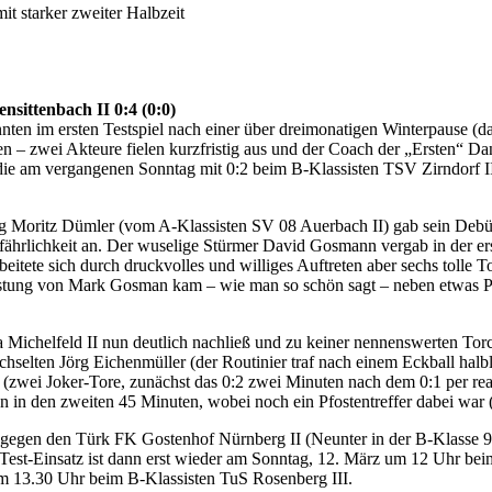
it starker zweiter Halbzeit
nsittenbach II 0:4 (0:0)
nten im ersten Testspiel nach einer über dreimonatigen Winterpause (
 – zwei Akteure fielen kurzfristig aus und der Coach der „Ersten“ Dan
, die am vergangenen Sonntag mit 0:2 beim B-Klassisten TSV Zirndorf I
Moritz Dümler (vom A-Klassisten SV 08 Auerbach II) gab sein Debüt. D
rgefährlichkeit an. Der wuselige Stürmer David Gosmann vergab in der e
tete sich durch druckvolles und williges Auftreten aber sechs tolle Tor
istung von Mark Gosman kam – wie man so schön sagt – neben etwas Pec
da Michelfeld II nun deutlich nachließ und zu keiner nennenswerten T
selten Jörg Eichenmüller (der Routinier traf nach einem Eckball halbli
ei Joker-Tore, zunächst das 0:2 zwei Minuten nach dem 0:1 per reak
n in den zweiten 45 Minuten, wobei noch ein Pfostentreffer dabei war (
 gegen den Türk FK Gostenhof Nürnberg II (Neunter in der B-Klasse 9
e Test-Einsatz ist dann erst wieder am Sonntag, 12. März um 12 Uhr b
 um 13.30 Uhr beim B-Klassisten TuS Rosenberg III.