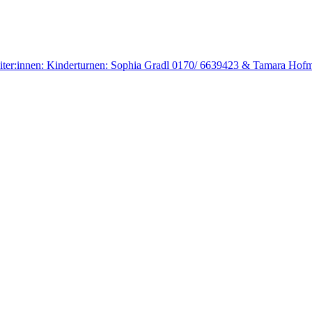
sleiter:innen: Kinderturnen: Sophia Gradl 0170/ 6639423 & Tamara Ho