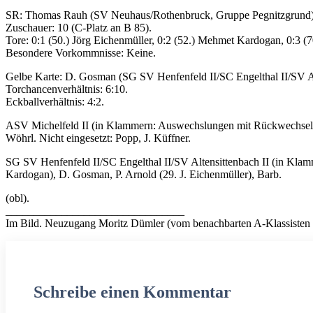
SR: Thomas Rauh (SV Neuhaus/Rothenbruck, Gruppe Pegnitzgrund)
Zuschauer: 10 (C-Platz an B 85).
Tore: 0:1 (50.) Jörg Eichenmüller, 0:2 (52.) Mehmet Kardogan, 0:3 
Besondere Vorkommnisse: Keine.
Gelbe Karte: D. Gosman (SG SV Henfenfeld II/SC Engelthal II/SV Alt
Torchancenverhältnis: 6:10.
Eckballverhältnis: 4:2.
ASV Michelfeld II (in Klammern: Auswechslungen mit Rückwechsel): A.
Wöhrl. Nicht eingesetzt: Popp, J. Küffner.
SG SV Henfenfeld II/SC Engelthal II/SV Altensittenbach II (in Kla
Kardogan), D. Gosman, P. Arnold (29. J. Eichenmüller), Barb.
(obl).
________________________________
Im Bild. Neuzugang Moritz Dümler (vom benachbarten A-Klassisten 
Schreibe einen Kommentar