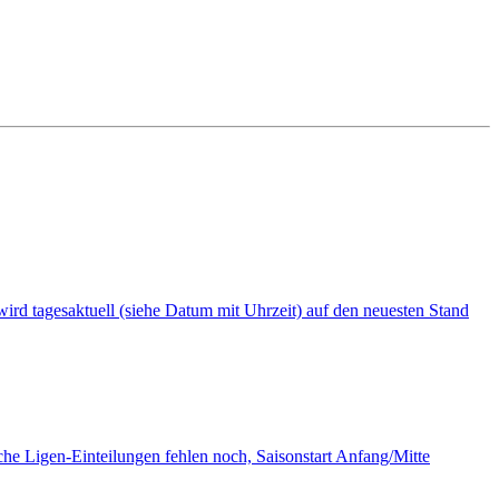
i wird tagesaktuell (siehe Datum mit Uhrzeit) auf den neuesten Stand
tliche Ligen-Einteilungen fehlen noch, Saisonstart Anfang/Mitte