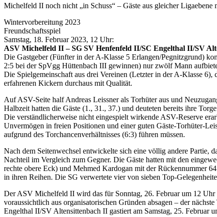
Michelfeld II noch nicht „in Schuss“ – Gäste aus gleicher Ligaebene m
Wintervorbereitung 2023
Freundschaftsspiel
Samstag, 18. Februar 2023, 12 Uhr:
ASV Michelfeld II – SG SV Henfenfeld II/SC Engelthal II/SV Alte
Die Gastgeber (Fünfter in der A-Klasse 5 Erlangen/Pegnitzgrund) kon
2:5 bei der SpVgg Hüttenbach III gewinnen) nur zwölf Mann aufbieten
Die Spielgemeinschaft aus drei Vereinen (Letzter in der A-Klasse 6)
erfahrenen Kickern durchaus mit Qualität.
Auf ASV-Seite half Andreas Leissner als Torhüter aus und Neuzugang 
Halbzeit hatten die Gäste (1., 31., 37.) und deuteten bereits ihre To
Die verständlicherweise nicht eingespielt wirkende ASV-Reserve erarbei
Unvermögen in freien Positionen und einer guten Gäste-Torhüter-Le
aufgrund des Torchancenverhältnisses (6:3) führen müssen.
Nach dem Seitenwechsel entwickelte sich eine völlig andere Partie, 
Nachteil im Vergleich zum Gegner. Die Gäste hatten mit den eingewech
rechte obere Eck) und Mehmed Kardogan mit der Rückennummer 64 (zw
in ihren Reihen. Die SG verwertete vier von sieben Top-Gelegenheite
Der ASV Michelfeld II wird das für Sonntag, 26. Februar um 12 Uhr
voraussichtlich aus organisatorischen Gründen absagen – der nächst
Engelthal II/SV Altensittenbach II gastiert am Samstag, 25. Februar