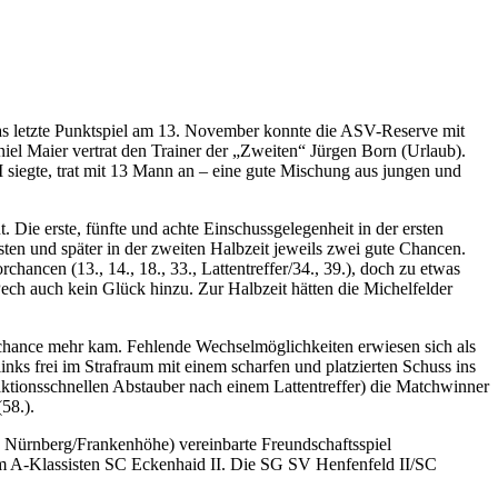
das letzte Punktspiel am 13. November konnte die ASV-Reserve mit
iel Maier vertrat den Trainer der „Zweiten“ Jürgen Born (Urlaub).
I siegte, trat mit 13 Mann an – eine gute Mischung aus jungen und
ie erste, fünfte und achte Einschussgelegenheit in der ersten
rsten und später in der zweiten Halbzeit jeweils zwei gute Chancen.
chancen (13., 14., 18., 33., Lattentreffer/34., 39.), doch zu etwas
h auch kein Glück hinzu. Zur Halbzeit hätten die Michelfelder
orchance mehr kam. Fehlende Wechselmöglichkeiten erwiesen sich als
nks frei im Strafraum mit einem scharfen und platzierten Schuss ins
tionsschnellen Abstauber nach einem Lattentreffer) die Matchwinner
58.).
 Nürnberg/Frankenhöhe) vereinbarte Freundschaftsspiel
eim A-Klassisten SC Eckenhaid II. Die SG SV Henfenfeld II/SC